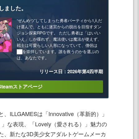
しました。
“ぜんめつ”してしまった勇者パーティから1人だ
け選んで、ともに迷宮からの脱出を目指すダン
ジョン探索RPGです。 ただし勇者は「はい/い
いえ」しか喋れず、魔法使いは魔法が使えず、
戦士は可愛らしい人形になっていて、僧侶は
██を崇拝しています。誰を救うのかを選ぶの
は、あなたです。
リリース日：2026年第4四半期
Steamストアページ
ILLGAMESは「Innovative（革新的）」
由）」な表現、「Lovely（愛される）」魅力の
た、新たな3D美少女アダルトゲームメーカ