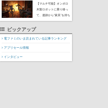
や大きな貝も
【マルチ可能】オンボロ
木製ロボットに乗り移っ
て、遺跡から“家具”を持ち
帰るホラーアクションゲ
ーム『GRAIN ROT』が本
ピックアップ
日8月8日Steamにて発
売。迫る“腐敗”から逃げ延
電ファミのいま読まれている記事ランキング
び、持ち帰った家具で基
アプリセール情報
地を再建
インタビュー