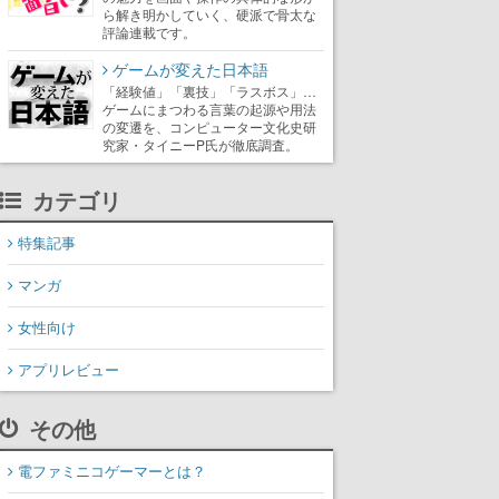
ら解き明かしていく、硬派で骨太な
評論連載です。
ゲームが変えた日本語
「経験値」「裏技」「ラスボス」…
ゲームにまつわる言葉の起源や用法
の変遷を、コンピューター文化史研
究家・タイニーP氏が徹底調査。
カテゴリ
特集記事
マンガ
女性向け
アプリレビュー
その他
電ファミニコゲーマーとは？