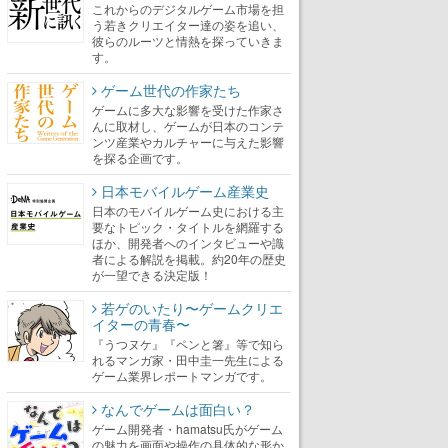
これからのデジタルゲーム市場を担
う若きクリエイター達の姿を追い、
彼らのルーツと情熱を探っていきま
す。
ゲーム世代の作家たち
ゲームに多大な影響を受けた作家さ
んに取材し、ゲームが日本のコンテ
ンツ産業やカルチャーに与えた影響
を探る企画です。
日本モバイルゲーム産業史
日本のモバイルゲーム史における主
要なトピック・タイトルを網羅する
ほか、開発者へのインタビューや識
者による解説を掲載。約20年の歴史
が一望できる決定版！
若ゲのいたり〜ゲームクリエ
イターの青春〜
『うつヌケ』『ペンと箸』等で知ら
れるマンガ家・田中圭一先生による
ゲーム業界レポートマンガです。
なんでゲームは面白い？
ゲーム開発者・hamatsu氏がゲーム
の魅力を画面や操作の具体的な形か