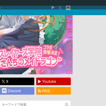
5
X
Youtube
Discord
RSS