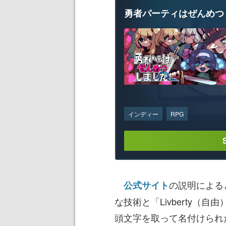
勇者パーティはぜんめつ
インディー
RPG
の説明によると、
公式サイト
な技術と「Livberty（自
頭文字を取って名付けられ