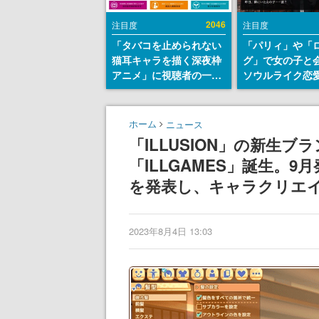
2046
注目度
注目度
「タバコを止められない
「パリィ」や「
猫耳キャラを描く深夜枠
グ」で女の子と
アニメ」に視聴者の一部
ソウルライク恋
から批判意見。違法薬物
『小早川さんは
の使用と思しき描写も含
イク』無料公開
めて、BPOが議論を交わ
失敗すると「YO
ホーム
ニュース
す
DIED」
「ILLUSION」の新生
「ILLGAMES」誕生。
を発表し、キャラクリエ
2023年8月4日 13:03