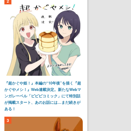
2
『超かぐや姫！』本編の“10年後”を描く『超
かぐやメシ！』Web連載決定。新たなWebマ
ンガレーベル「ビビビコミック」にて特別話
が掲載スタート、あのお話には…まだ続きが
ある！
3