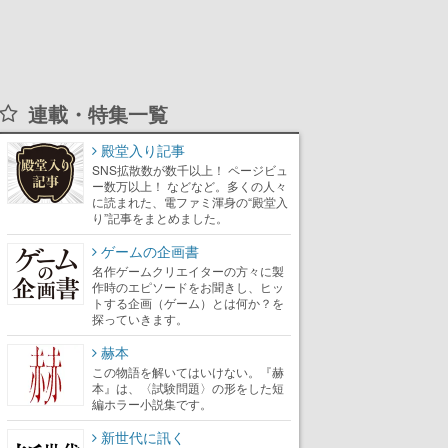
連載・特集一覧
殿堂入り記事
SNS拡散数が数千以上！ ページビュ
ー数万以上！ などなど。多くの人々
に読まれた、電ファミ渾身の“殿堂入
り”記事をまとめました。
ゲームの企画書
名作ゲームクリエイターの方々に製
作時のエピソードをお聞きし、ヒッ
トする企画（ゲーム）とは何か？を
探っていきます。
赫本
この物語を解いてはいけない。『赫
本』は、〈試験問題〉の形をした短
編ホラー小説集です。
新世代に訊く