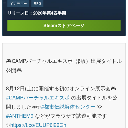
インディー
RPG
リリース日：2026年第4四半期
Steamストアページ
🎮CAMPバーチャルエキスポ（β版）出展タイトル
公開🎮
8月12日(土)に開催する初のオンライン展示会🎮
#CAMPバーチャルエキスポ
の出展タイトルを公
開しました📣✨
#都市伝説解体センター
や
#ANTHEM9
などがブラウザで試遊可能です
✨
https://t.co/EUUP6l29Gn