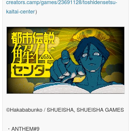
creators.camp/games/23691128/toshidensetsu-
kaitai-center
）
©Hakababunko / SHUEISHA, SHUEISHA GAMES
・ANTHEM#9