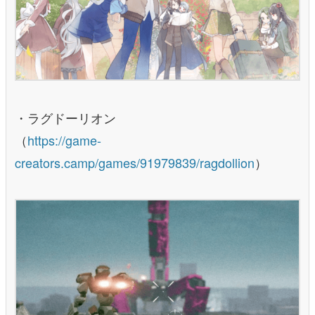
・ラグドーリオン
（
https://game-
creators.camp/games/91979839/ragdollion
）