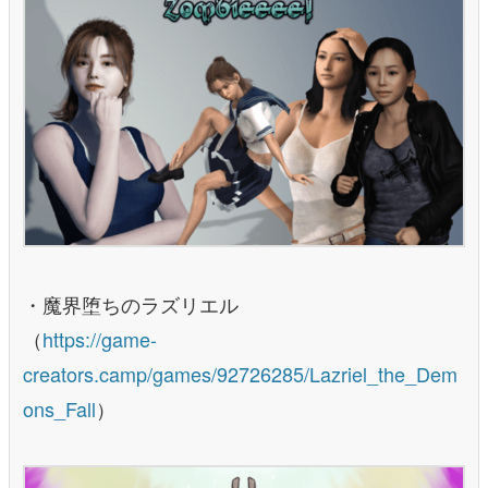
・魔界堕ちのラズリエル
（
https://game-
creators.camp/games/92726285/Lazriel_the_Dem
ons_Fall
）