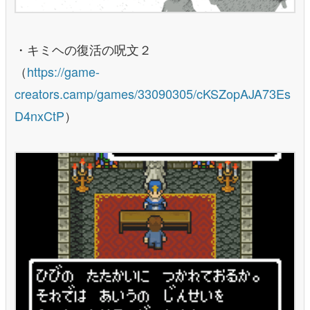
・キミヘの復活の呪文２
（
https://game-
creators.camp/games/33090305/cKSZopAJA73Es
D4nxCtP
）