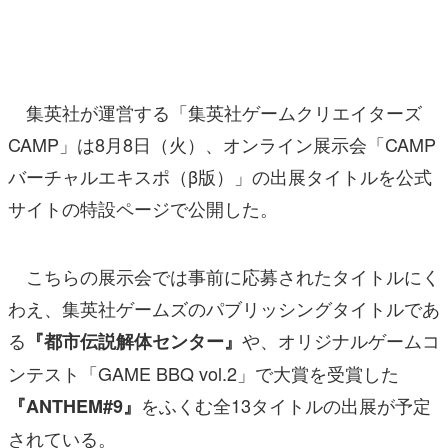
マンガ
女性向け
集英社が運営する「集英社ゲームクリエイターズ
アプリレビュー
CAMP」は8月8日（火）、オンライン展示会「CAMP
その他
バーチャルエキスポ（β版）」の出展タイトルを公式
サイトの特設ページで公開した。
電ファミニコゲーマーとは？
運営：株式会社マレ
こちらの展示会では事前に応募されたタイトルにく
わえ、集英社ゲームズのパブリッシングタイトルであ
る
や、オリジナルゲームコ
『都市伝説解体センター』
ンテスト「GAME BBQ vol.2」で大賞を受賞した
をふくむ全13タイトルの出展が予定
『ANTHEM#9』
されている。