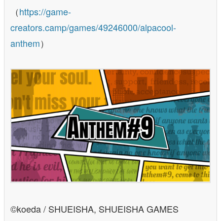
（
https://game-
creators.camp/games/49246000/alpacool-
anthem
）
©koeda / SHUEISHA, SHUEISHA GAMES