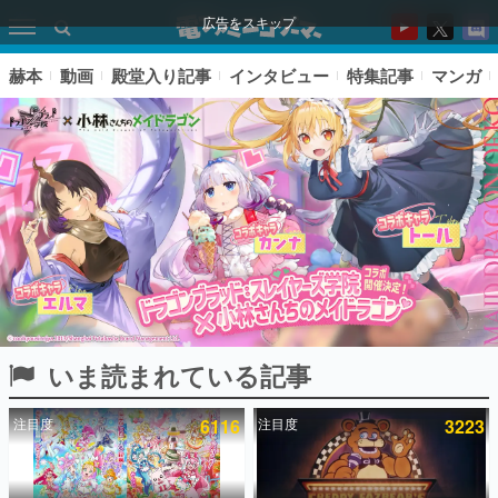
広告をスキップ
赫本
動画
殿堂入り記事
インタビュー
特集記事
マンガ
いま読まれている記事
ピックアップ
注目度
6116
注目度
3223
電ファミのいま読まれている記事ランキング
アプリセール情報