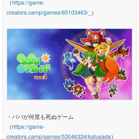
（
https://game-
creators.camp/games/65103463/_
）
・パパが何度も死ぬゲーム
（
https://game-
creators.camp/games/53046324/katusada
）