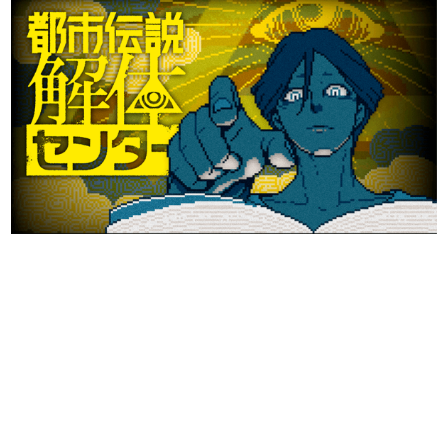
日本のコンテンツ産業やカルチャーに与えた影響を探る企
画です。
日本モバイルゲーム産業史
日本のモバイルゲーム史における主要なトピック・タイト
ルを網羅するほか、開発者へのインタビューや識者による
解説を掲載。約20年の歴史が一望できる決定版！
若ゲのいたり〜ゲームクリエイターの青春〜
『うつヌケ』『ペンと箸』等で知られるマンガ家・田中圭
一先生によるゲーム業界レポートマンガです。
なんでゲームは面白い？
ゲーム開発者・hamatsu氏がゲームの魅力を画面や操作の
具体的な形から解き明かしていく、硬派で骨太な評論連載
です。
ゲームが変えた日本語
「経験値」「裏技」「ラスボス」… ゲームにまつわる言葉
の起源や用法の変遷を、コンピューター文化史研究家・タ
イニーP氏が徹底調査。
カテゴリ
特集記事