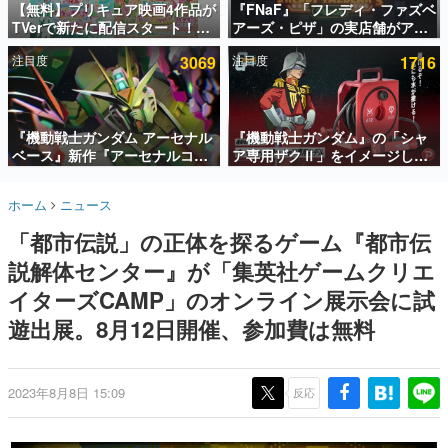
【無料】プリキュア映画4作品が
『FNaF』「フレディ・ファズベ
TVerで新たに配信スタート！な
アーズ・ピザ」の実店舗がアメ
インタビュー
んと2018年～2024年の映画ほぼ
リカの商業施設「American
注目度
3069
注目度
1716
すべてが見放題に、ぶっちゃけ
Dream」に2027年オープン！
連載・特集一覧
ありえないラインナップ
ScottGamesとの共同開発、食
事だけでなくステージショーや
殿堂入り記事
没入型のホラー体験も楽しめる
SNS拡散数が数千以上！ ページビュー数万以上！ などな
『機動戦士ガンダム アーセナル
『機動戦士ガンダム』の「シャ
ど。多くの人々に読まれた、電ファミ渾身の“殿堂入り”記
ベース』新作『アーセナルコマ
ア専用ザクⅡ」をイメージした
事をまとめました。
ンダー』発表！8月28日からオ
散水ホースリールが予約開始。
ープンベータテスト開催、2027
本体にはシャアのパーソナルマ
ゲームの企画書
ホーム
ニュース
年2月下旬に稼働予定
ークやジオン公国軍のエンブレ
名作ゲームクリエイターの方々に製作時のエピソードをお
聞きし、ヒットする企画（ゲーム）とは何か？を探ってい
ム、型式番号などを配置
「都市伝説」の正体を探るゲーム『都市伝
きます。
説解体センター』が「集英社ゲームクリエ
赫本
この物語を解いてはいけない。『赫本』は、〈試験問題〉
イターズCAMP」のオンライン展示会に試
の形をした短編ホラー小説集です。
遊出展。8月12日開催、参加費は無料
新世代に訊く
これからのデジタルゲーム市場を担う若きクリエイター達
の姿を追い、彼らのルーツと情熱を探っていきます。
2023年8月8日 15:09
反応
ゲーム世代の作家たち
ゲームに多大な影響を受けた作家さんに取材し、ゲームが