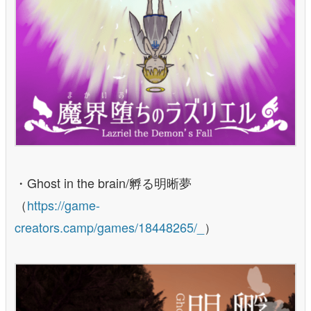
・Ghost in the brain/孵る明晰夢
（
https://game-
creators.camp/games/18448265/_
）