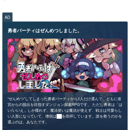
AD
勇者パーティはぜんめつしました。
“ぜんめつ”してしまった勇者パーティから1人だけ選んで、ともに迷
宮からの脱出を目指すダンジョン探索RPGです。 ただし勇者は「は
い/いいえ」しか喋れず、魔法使いは魔法が使えず、戦士は可愛らし
い人形になっていて、僧侶は██を崇拝しています。誰を救うのかを
選ぶのは、あなたです。