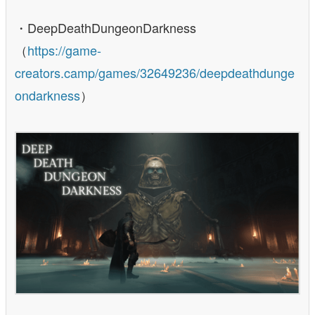
・DeepDeathDungeonDarkness
（
https://game-
creators.camp/games/32649236/deepdeathdunge
ondarkness
）