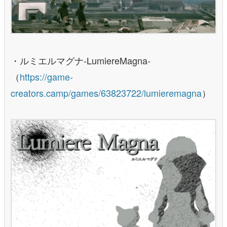
・ルミエルマグナ-LumiereMagna-
（
https://game-
creators.camp/games/63823722/lumieremagna
）