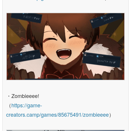
・Zombieeee!
（
https://game-
creators.camp/games/85675491/zombieeee
）