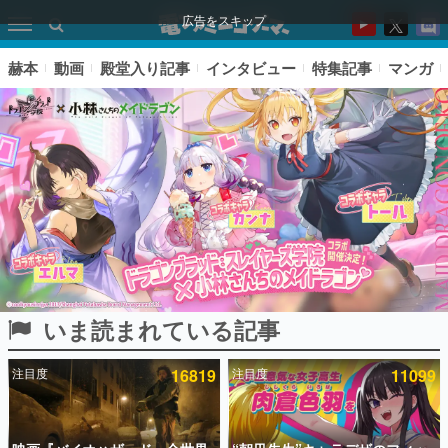
広告をスキップ
赫本
動画
殿堂入り記事
インタビュー
特集記事
マンガ
いま読まれている記事
ピックアップ
注目度
16819
注目度
11099
電ファミのいま読まれている記事ランキング
アプリセール情報