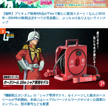
【無料】プリキュア映画4作品がTVerで新たに配信スタート！なんと2018
年～2024年の映画ほぼすべてが見放題に、ぶっちゃけありえないラインナ
ップ
2
『機動戦士ガンダム』の「シャア専用ザクⅡ」をイメージした散水ホース
リールが予約開始。本体にはシャアのパーソナルマークやジオン公国軍の
エンブレム、型式番号などを配置