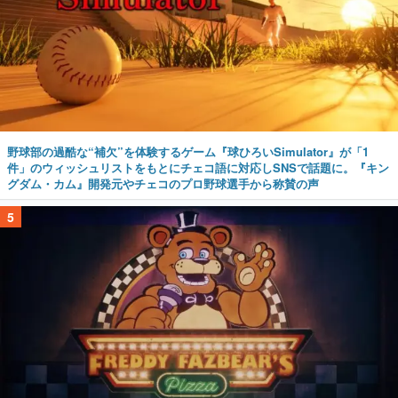
野球部の過酷な“補欠”を体験するゲーム『球ひろいSimulator』が「1
件」のウィッシュリストをもとにチェコ語に対応しSNSで話題に。『キン
グダム・カム』開発元やチェコのプロ野球選手から称賛の声
5