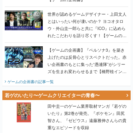
世界が認めるゲームデザイナー・上田文人
とはいったい何が凄いのか？ ヨコオタロ
ウ・外山圭一郎らと共に『ICO』に込めら
れたこだわりを語り尽くす！【ゲームの企
画書】
【ゲームの企画書】『ペルソナ3』を築き
上げたのは反骨心とリスペクトだった。赤
い企画書のもとに集った“愚連隊”がシリー
ズを生まれ変わらせるまで【橋野桂インタ
ビュー】
ゲームの企画書
の記事一覧
若ゲのいたり〜ゲームクリエイターの青春〜
田中圭一のゲーム業界取材マンガ『若ゲの
いたり』第2巻が発売。『ポケモン』田尻
智さん、『ゼビウス』遠藤雅伸さんらの貴
重なエピソードを収録