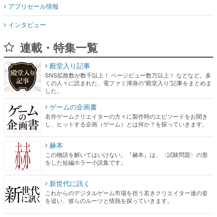
アプリセール情報
インタビュー
連載・特集一覧
殿堂入り記事
SNS拡散数が数千以上！ ページビュー数万以上！ などなど。多
くの人々に読まれた、電ファミ渾身の“殿堂入り”記事をまとめま
した。
ゲームの企画書
名作ゲームクリエイターの方々に製作時のエピソードをお聞き
し、ヒットする企画（ゲーム）とは何か？を探っていきます。
赫本
この物語を解いてはいけない。『赫本』は、〈試験問題〉の形
をした短編ホラー小説集です。
新世代に訊く
これからのデジタルゲーム市場を担う若きクリエイター達の姿
を追い、彼らのルーツと情熱を探っていきます。