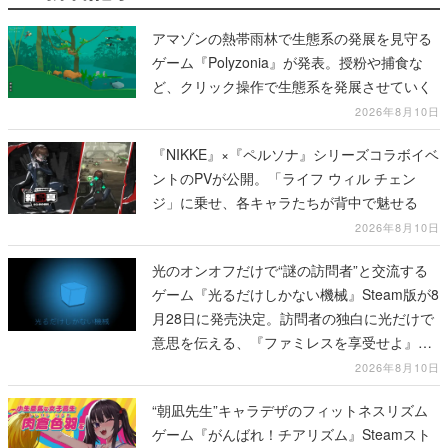
アマゾンの熱帯雨林で生態系の発展を見守る
ゲーム『Polyzonia』が発表。授粉や捕食な
ど、クリック操作で生態系を発展させていく
2026年8月10日
『NIKKE』×『ペルソナ』シリーズコラボイベ
ントのPVが公開。「ライフ ウィル チェン
ジ」に乗せ、各キャラたちが背中で魅せる
2026年8月10日
光のオンオフだけで“謎の訪問者”と交流する
ゲーム『光るだけしかない機械』Steam版が8
月28日に発売決定。訪問者の独白に光だけで
意思を伝える、『ファミレスを享受せよ』開
発元の最新作
2026年8月10日
“朝凪先生”キャラデザのフィットネスリズム
ゲーム『がんばれ！チアリズム』Steamスト