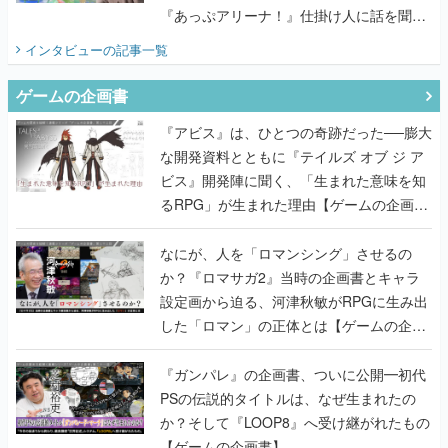
『あっぷアリーナ！』仕掛け人に話を聞い
てみた
インタビュー
の記事一覧
ゲームの企画書
『アビス』は、ひとつの奇跡だった──膨大
な開発資料とともに『テイルズ オブ ジ ア
ビス』開発陣に聞く、「生まれた意味を知
るRPG」が生まれた理由【ゲームの企画
書】
なにが、人を「ロマンシング」させるの
か？『ロマサガ2』当時の企画書とキャラ
設定画から迫る、河津秋敏がRPGに生み出
した「ロマン」の正体とは【ゲームの企画
書】
『ガンパレ』の企画書、ついに公開━初代
PSの伝説的タイトルは、なぜ生まれたの
か？そして『LOOP8』へ受け継がれたもの
【ゲームの企画書】