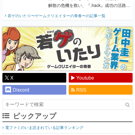
解散の危機を救い、『.hack』成功の活路を
開く。業界の快男児・松山 洋に流れる血は
若ゲのいたり〜ゲームクリエイターの青春〜
の記事一覧
『少年ジャンプ』色だった【若ゲのいた
り】
X
Youtube
Discord
RSS
ピックアップ
電ファミのいま読まれている記事ランキング