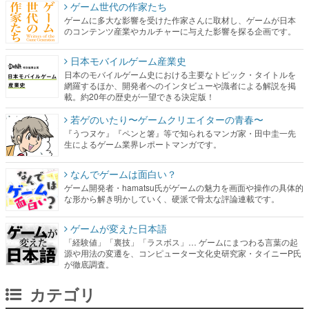
ゲーム世代の作家たち
ゲームに多大な影響を受けた作家さんに取材し、ゲームが日本
のコンテンツ産業やカルチャーに与えた影響を探る企画です。
日本モバイルゲーム産業史
日本のモバイルゲーム史における主要なトピック・タイトルを
網羅するほか、開発者へのインタビューや識者による解説を掲
載。約20年の歴史が一望できる決定版！
若ゲのいたり〜ゲームクリエイターの青春〜
『うつヌケ』『ペンと箸』等で知られるマンガ家・田中圭一先
生によるゲーム業界レポートマンガです。
なんでゲームは面白い？
ゲーム開発者・hamatsu氏がゲームの魅力を画面や操作の具体的
な形から解き明かしていく、硬派で骨太な評論連載です。
ゲームが変えた日本語
「経験値」「裏技」「ラスボス」… ゲームにまつわる言葉の起
源や用法の変遷を、コンピューター文化史研究家・タイニーP氏
が徹底調査。
カテゴリ