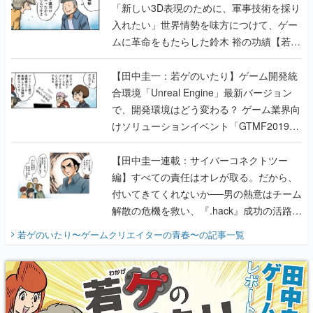
「新しい3D表現のために、軍事技術を採り
入れたい」世界情勢を味方につけて、ゲー
ムに革命をもたらした鈴木 裕の功績【若ゲ
のいたり】
【田中圭一：若ゲのいたり】ゲーム開発統
合環境「Unreal Engine」最新バージョン
で、開発環境はどう変わる？ ゲーム業界向
けソリューションイベント「GTMF2019」
に行って、より理解を深めよう【PR】
【田中圭一連載：サイバーコネクトツー
編】すべての責任はオレが取る。だから、
付いてきてくれないか──男の熱意はチーム
解散の危機を救い、『.hack』成功の活路を
開く。業界の快男児・松山 洋に流れる血は
若ゲのいたり〜ゲームクリエイターの青春〜
の記事一覧
『少年ジャンプ』色だった【若ゲのいた
り】