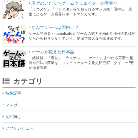
若ゲのいたり〜ゲームクリエイターの青春〜
『うつヌケ』『ペンと箸』等で知られるマンガ家・田中圭一先
生によるゲーム業界レポートマンガです。
なんでゲームは面白い？
ゲーム開発者・hamatsu氏がゲームの魅力を画面や操作の具体的
な形から解き明かしていく、硬派で骨太な評論連載です。
ゲームが変えた日本語
「経験値」「裏技」「ラスボス」… ゲームにまつわる言葉の起
源や用法の変遷を、コンピューター文化史研究家・タイニーP氏
が徹底調査。
カテゴリ
特集記事
マンガ
女性向け
アプリレビュー