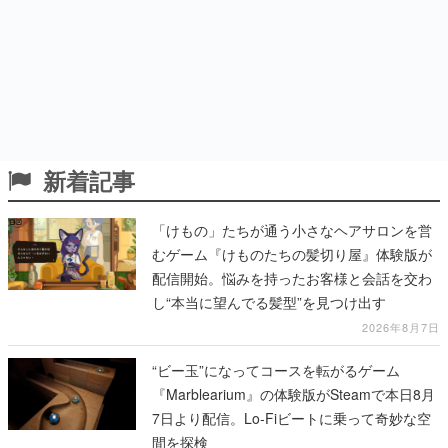
新着記事
「けもの」たちが通う小さなヘアサロンを営
むゲーム『けものたちの髪切り屋』体験版が
配信開始。悩みを持ったお客様と会話を交わ
し“本当に望んでる髪型”を見つけ出す
2026年8月7日
“ビー玉”になってコースを転がるゲーム
『Marblearium』の体験版がSteamで本日8月
7日より配信。Lo-Fiビートに乗って奇妙な空
間を探検