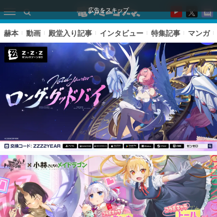
広告をスキップ
赫本
動画
殿堂入り記事
インタビュー
特集記事
マンガ
ピックアップ
電ファミのいま読まれている記事ランキング
アプリセール情報