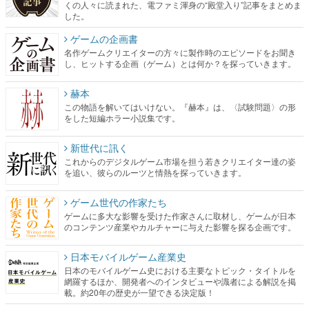
くの人々に読まれた、電ファミ渾身の“殿堂入り”記事をまとめま
した。
ゲームの企画書
名作ゲームクリエイターの方々に製作時のエピソードをお聞き
し、ヒットする企画（ゲーム）とは何か？を探っていきます。
赫本
この物語を解いてはいけない。『赫本』は、〈試験問題〉の形
をした短編ホラー小説集です。
新世代に訊く
これからのデジタルゲーム市場を担う若きクリエイター達の姿
を追い、彼らのルーツと情熱を探っていきます。
ゲーム世代の作家たち
ゲームに多大な影響を受けた作家さんに取材し、ゲームが日本
のコンテンツ産業やカルチャーに与えた影響を探る企画です。
日本モバイルゲーム産業史
日本のモバイルゲーム史における主要なトピック・タイトルを
網羅するほか、開発者へのインタビューや識者による解説を掲
載。約20年の歴史が一望できる決定版！