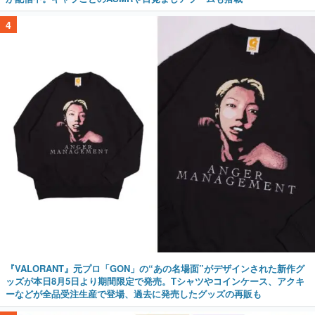
4
『VALORANT』元プロ「GON」の“あの名場面”がデザインされた新作グ
ッズが本日8月5日より期間限定で発売。Tシャツやコインケース、アクキ
ーなどが全品受注生産で登場、過去に発売したグッズの再販も