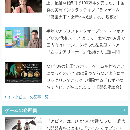
上。配信開始5日で100万本を売った、中国
発の実写インタラクティブドラマゲーム
『盛世天下：女帝への道II』の、規模が違
うこだわりをプロデューサーに聞いた
半年でアプリストアをオープン？ スマホア
プリの“代替ストア”として、わずか6ヵ月で
国内向けローンチを行った発見型ストア
『あっぷアリーナ！』仕掛け人に話を聞い
てみた
なぜ “あの花王” がホラーゲームを作ること
になったのか？ 敵に見つからないようにマ
ジックリンでこっそり掃除する『しずかな
おそうじ』が生まれるまで【開発座談会】
インタビュー
の記事一覧
ゲームの企画書
『アビス』は、ひとつの奇跡だった──膨大
な開発資料とともに『テイルズ オブ ジ ア