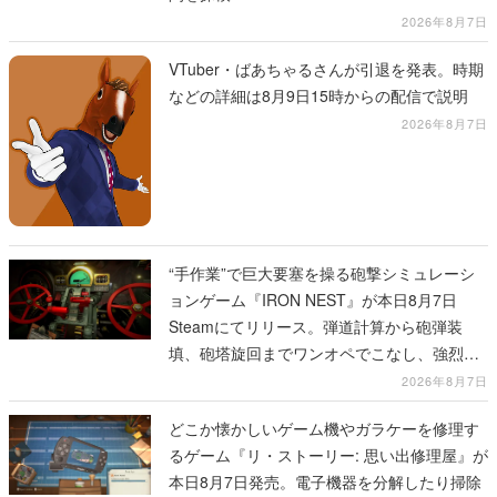
2026年8月7日
VTuber・ばあちゃるさんが引退を発表。時期
などの詳細は8月9日15時からの配信で説明
2026年8月7日
“手作業”で巨大要塞を操る砲撃シミュレーシ
ョンゲーム『IRON NEST』が本日8月7日
Steamにてリリース。弾道計算から砲弾装
填、砲塔旋回までワンオペでこなし、強烈な
一撃をブチかませるロマンある作品
2026年8月7日
どこか懐かしいゲーム機やガラケーを修理す
るゲーム『リ・ストーリー: 思い出修理屋』が
本日8月7日発売。電子機器を分解したり掃除