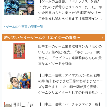
【ゲームの企画書】『ペルソナ3』を築き
上げたのは反骨心とリスペクトだった。赤
い企画書のもとに集った“愚連隊”がシリー
ズを生まれ変わらせるまで【橋野桂インタ
ビュー】
ゲームの企画書
の記事一覧
若ゲのいたり〜ゲームクリエイターの青春〜
田中圭一のゲーム業界取材マンガ『若ゲの
いたり』第2巻が発売。『ポケモン』田尻
智さん、『ゼビウス』遠藤雅伸さんらの貴
重なエピソードを収録
【田中圭一連載：アイマス/ガンダム 戦場
の絆 編】わがままな王様のわがままなニー
ズを満たす！──小山順一朗が貫く姿勢に、
ゲームクリエイターとしての矜持を見た
【若ゲのいたり最終回】
【田中圭一連載：バーチャファイター編】