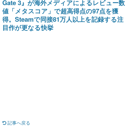
Gate 3』が海外メディアによるレビュー数
日本のコンテンツ産業やカルチャーに与えた影響を探る企
値「メタスコア」で超高得点の97点を獲
画です。
得。Steamで同接81万人以上を記録する注
日本モバイルゲーム産業史
日本のモバイルゲーム史における主要なトピック・タイト
目作が更なる快挙
ルを網羅するほか、開発者へのインタビューや識者による
解説を掲載。約20年の歴史が一望できる決定版！
若ゲのいたり〜ゲームクリエイターの青春〜
『うつヌケ』『ペンと箸』等で知られるマンガ家・田中圭
一先生によるゲーム業界レポートマンガです。
なんでゲームは面白い？
ゲーム開発者・hamatsu氏がゲームの魅力を画面や操作の
具体的な形から解き明かしていく、硬派で骨太な評論連載
です。
ゲームが変えた日本語
「経験値」「裏技」「ラスボス」… ゲームにまつわる言葉
の起源や用法の変遷を、コンピューター文化史研究家・タ
イニーP氏が徹底調査。
カテゴリ
記事へ戻る
特集記事