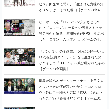
ビス』開発陣に聞く、「生まれた意味を知
るRPG」が生まれた理由【ゲームの企画
書】
なにが、人を「ロマンシング」させるの
か？『ロマサガ2』当時の企画書とキャラ
設定画から迫る、河津秋敏がRPGに生み出
した「ロマン」の正体とは【ゲームの企画
書】
『ガンパレ』の企画書、ついに公開━初代
PSの伝説的タイトルは、なぜ生まれたの
か？そして『LOOP8』へ受け継がれたもの
【ゲームの企画書】
世界が認めるゲームデザイナー・上田文人
とはいったい何が凄いのか？ ヨコオタロ
ウ・外山圭一郎らと共に『ICO』に込めら
れたこだわりを語り尽くす！【ゲームの企
画書】