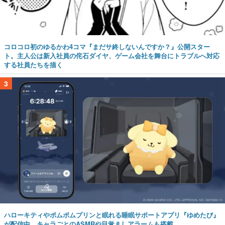
コロコロ初のゆるかわ4コマ『まだサ終しないんですか？』公開スター
ト。主人公は新入社員の侘石ダイヤ、ゲーム会社を舞台にトラブルへ対応
する社員たちを描く
3
ハローキティやポムポムプリンと眠れる睡眠サポートアプリ『ゆめたび』
が配信中。キャラごとのASMRや目覚ましアラームも搭載