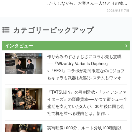
したりしながら、お客さん一人ひとりの物語
に耳を傾ける
2026年8月7日
カテゴリーピックアップ
インタビュー
作り込みのすさまじさにコラボ先も驚嘆
──『Wizardry Variants Daphne』
×『FFXI』コラボが期間限定なのにジョブ
もキャラも武器も戦闘システムもワンオフ
で作り込まれた理由を両ディレクターに聞
く
『TATSUJIN』の弓削雅稔×『ライデンファ
イターズ』の齋藤貴幸──かつて縦シュー全
盛期を支えていた2人が、30年後に同じ会
社で机を並べる理由とは。新作
『TATSUJIN EXTREME』で初タッグを組
んだレジェンド2人に訊く開発秘話
実写映像1000分、ルート分岐100種類以