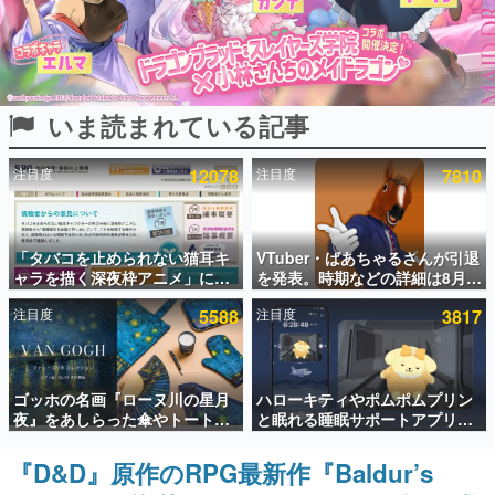
インタビュー
連載・特集一覧
いま読まれている記事
殿堂入り記事
SNS拡散数が数千以上！ ページビュー数万以上！ などな
ど。多くの人々に読まれた、電ファミ渾身の“殿堂入り”記
注目度
12078
注目度
7810
事をまとめました。
ゲームの企画書
名作ゲームクリエイターの方々に製作時のエピソードをお
聞きし、ヒットする企画（ゲーム）とは何か？を探ってい
「タバコを止められない猫耳キ
VTuber・ばあちゃるさんが引退
きます。
ャラを描く深夜枠アニメ」に視
を発表。時期などの詳細は8月9
聴者の一部から批判意見。違法
日15時からの配信で説明
赫本
注目度
5588
注目度
3817
薬物の使用と思しき描写も含め
この物語を解いてはいけない。『赫本』は、〈試験問題〉
て、BPOが議論を交わす
の形をした短編ホラー小説集です。
新世代に訊く
ゴッホの名画『ローヌ川の星月
ハローキティやポムポムプリン
これからのデジタルゲーム市場を担う若きクリエイター達
夜』をあしらった傘やトートバ
と眠れる睡眠サポートアプリ
の姿を追い、彼らのルーツと情熱を探っていきます。
ッグなどが登場。8月7日21時よ
『ゆめたび』が配信中。キャラ
り2日間限定で予約販売
ごとのASMRや目覚ましアラー
『D&D』原作のRPG最新作『Baldur’s
ゲーム世代の作家たち
ムも搭載
ゲームに多大な影響を受けた作家さんに取材し、ゲームが