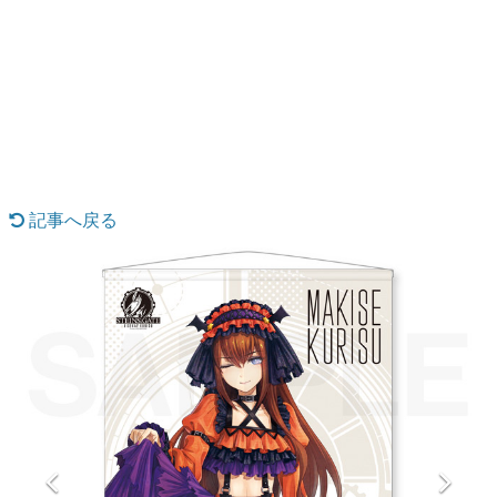
日本のコンテンツ産業やカルチャーに与えた影響を探る企
画です。
日本モバイルゲーム産業史
日本のモバイルゲーム史における主要なトピック・タイト
ルを網羅するほか、開発者へのインタビューや識者による
解説を掲載。約20年の歴史が一望できる決定版！
若ゲのいたり〜ゲームクリエイターの青春〜
『うつヌケ』『ペンと箸』等で知られるマンガ家・田中圭
一先生によるゲーム業界レポートマンガです。
記事へ戻る
なんでゲームは面白い？
ゲーム開発者・hamatsu氏がゲームの魅力を画面や操作の
具体的な形から解き明かしていく、硬派で骨太な評論連載
です。
ゲームが変えた日本語
「経験値」「裏技」「ラスボス」… ゲームにまつわる言葉
の起源や用法の変遷を、コンピューター文化史研究家・タ
イニーP氏が徹底調査。
カテゴリ
特集記事