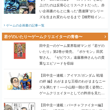
上げたのは反骨心とリスペクトだった。赤
い企画書のもとに集った“愚連隊”がシリー
ズを生まれ変わらせるまで【橋野桂インタ
ビュー】
ゲームの企画書
の記事一覧
若ゲのいたり〜ゲームクリエイターの青春〜
田中圭一のゲーム業界取材マンガ『若ゲの
いたり』第2巻が発売。『ポケモン』田尻
智さん、『ゼビウス』遠藤雅伸さんらの貴
重なエピソードを収録
【田中圭一連載：アイマス/ガンダム 戦場
の絆 編】わがままな王様のわがままなニー
ズを満たす！──小山順一朗が貫く姿勢に、
ゲームクリエイターとしての矜持を見た
【若ゲのいたり最終回】
【田中圭一連載：バーチャファイター編】