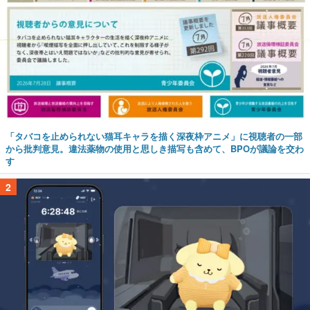
「タバコを止められない猫耳キャラを描く深夜枠アニメ」に視聴者の一部
から批判意見。違法薬物の使用と思しき描写も含めて、BPOが議論を交わ
す
2