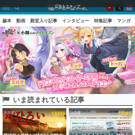
広告をスキップ
赫本
動画
殿堂入り記事
インタビュー
特集記事
マンガ
いま読まれている記事
ピックアップ
注目度
14498
注目度
10065
電ファミのいま読まれている記事ランキング
アプリセール情報