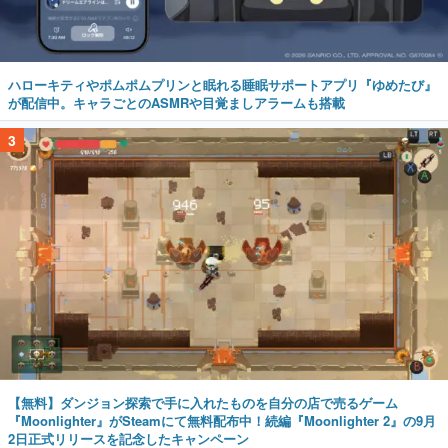
ハローキティやポムポムプリンと眠れる睡眠サポートアプリ『ゆめたび』
が配信中。キャラごとのASMRや目覚ましアラームも搭載
3
【無料】ダンジョン探索で手に入れたものを自分の店で売るゲーム
『Moonlighter』がSteamにて無料配布中！続編『Moonlighter 2』の9月
2日正式リリースを記念したキャンペーン