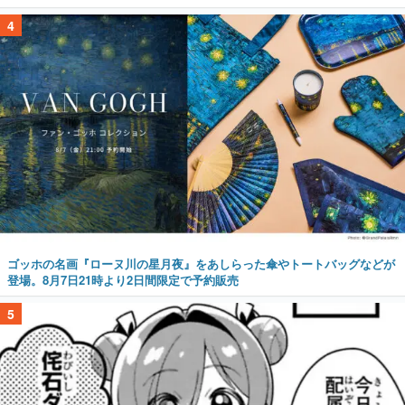
4
ゴッホの名画『ローヌ川の星月夜』をあしらった傘やトートバッグなどが
登場。8月7日21時より2日間限定で予約販売
5