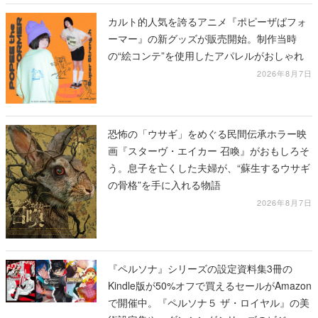
カルト的人気を誇るアニメ『ポピーザぱフォ
ーマー』の新グッズが販売開始。制作当時
の“絵コンテ”を使用したアパレルがおしゃれ
2026年8月7日
恐怖の「ウサギ」をめぐる民間伝承ホラー映
画『スターヴ・エイカー 召喚』がおもしろそ
う。息子を亡くした夫婦が、“蘇生するウサギ
の骨格”を手に入れる物語
2026年8月7日
『ペルソナ』シリーズの設定資料集3冊の
Kindle版が50%オフで買えるセールがAmazon
で開催中。『ペルソナ５ ザ・ロイヤル』の美