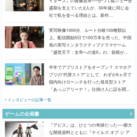
イターズ』の齋藤貴幸──かつて縦シュー全
盛期を支えていた2人が、30年後に同じ会
社で机を並べる理由とは。新作
『TATSUJIN EXTREME』で初タッグを組
んだレジェンド2人に訊く開発秘話
実写映像1000分、ルート分岐100種類以
上。配信開始5日で100万本を売った、中国
発の実写インタラクティブドラマゲーム
『盛世天下：女帝への道II』の、規模が違
うこだわりをプロデューサーに聞いた
半年でアプリストアをオープン？ スマホア
プリの“代替ストア”として、わずか6ヵ月で
国内向けローンチを行った発見型ストア
『あっぷアリーナ！』仕掛け人に話を聞い
てみた
インタビュー
の記事一覧
ゲームの企画書
『アビス』は、ひとつの奇跡だった──膨大
な開発資料とともに『テイルズ オブ ジ ア