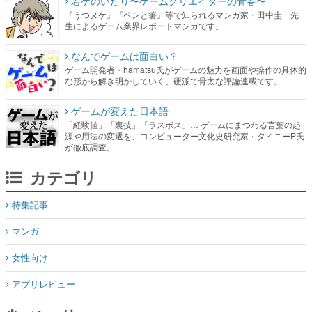
若ゲのいたり〜ゲームクリエイターの青春〜
『うつヌケ』『ペンと箸』等で知られるマンガ家・田中圭一先
生によるゲーム業界レポートマンガです。
なんでゲームは面白い？
ゲーム開発者・hamatsu氏がゲームの魅力を画面や操作の具体的
な形から解き明かしていく、硬派で骨太な評論連載です。
ゲームが変えた日本語
「経験値」「裏技」「ラスボス」… ゲームにまつわる言葉の起
源や用法の変遷を、コンピューター文化史研究家・タイニーP氏
が徹底調査。
カテゴリ
特集記事
マンガ
女性向け
アプリレビュー