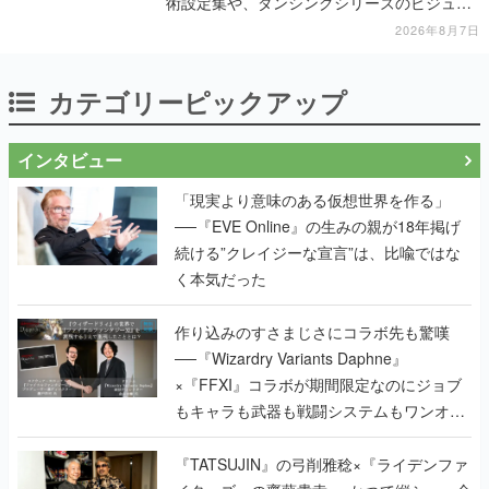
術設定集や、ダンシングシリーズのビジュア
ル資料集が対象に
2026年8月7日
カテゴリーピックアップ
インタビュー
「現実より意味のある仮想世界を作る」
──『EVE Online』の生みの親が18年掲げ
続ける”クレイジーな宣言”は、比喩ではな
く本気だった
作り込みのすさまじさにコラボ先も驚嘆
──『Wizardry Variants Daphne』
×『FFXI』コラボが期間限定なのにジョブ
もキャラも武器も戦闘システムもワンオフ
で作り込まれた理由を両ディレクターに聞
く
『TATSUJIN』の弓削雅稔×『ライデンファ