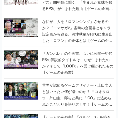
ビス』開発陣に聞く、「生まれた意味を知
るRPG」が生まれた理由【ゲームの企画
書】
なにが、人を「ロマンシング」させるの
か？『ロマサガ2』当時の企画書とキャラ
設定画から迫る、河津秋敏がRPGに生み出
した「ロマン」の正体とは【ゲームの企画
書】
『ガンパレ』の企画書、ついに公開━初代
PSの伝説的タイトルは、なぜ生まれたの
か？そして『LOOP8』へ受け継がれたもの
【ゲームの企画書】
世界が認めるゲームデザイナー・上田文人
とはいったい何が凄いのか？ ヨコオタロ
ウ・外山圭一郎らと共に『ICO』に込めら
れたこだわりを語り尽くす！【ゲームの企
画書】
【ゲームの企画書】『ペルソナ3』を築き