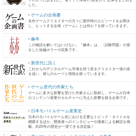
した。
ゲームの企画書
名作ゲームクリエイターの方々に製作時のエピソードをお聞き
し、ヒットする企画（ゲーム）とは何か？を探っていきます。
赫本
この物語を解いてはいけない。『赫本』は、〈試験問題〉の形
をした短編ホラー小説集です。
新世代に訊く
これからのデジタルゲーム市場を担う若きクリエイター達の姿
を追い、彼らのルーツと情熱を探っていきます。
ゲーム世代の作家たち
ゲームに多大な影響を受けた作家さんに取材し、ゲームが日本
のコンテンツ産業やカルチャーに与えた影響を探る企画です。
日本モバイルゲーム産業史
日本のモバイルゲーム史における主要なトピック・タイトルを
網羅するほか、開発者へのインタビューや識者による解説を掲
載。約20年の歴史が一望できる決定版！