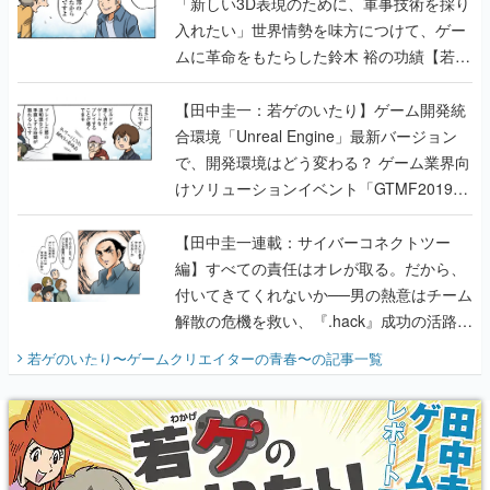
「新しい3D表現のために、軍事技術を採り
入れたい」世界情勢を味方につけて、ゲー
ムに革命をもたらした鈴木 裕の功績【若ゲ
のいたり】
【田中圭一：若ゲのいたり】ゲーム開発統
合環境「Unreal Engine」最新バージョン
で、開発環境はどう変わる？ ゲーム業界向
けソリューションイベント「GTMF2019」
に行って、より理解を深めよう【PR】
【田中圭一連載：サイバーコネクトツー
編】すべての責任はオレが取る。だから、
付いてきてくれないか──男の熱意はチーム
解散の危機を救い、『.hack』成功の活路を
開く。業界の快男児・松山 洋に流れる血は
若ゲのいたり〜ゲームクリエイターの青春〜
の記事一覧
『少年ジャンプ』色だった【若ゲのいた
り】