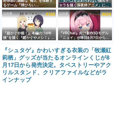
野球部の過酷な“補欠”を体験す
「タバコを止められない猫耳キ
るゲーム『球ひろい
ャラを描く深夜枠アニメ」に視
インタビュー
Simulator』が「1件」のウィッ
聴者の一部から批判意見。違法
注目度
9185
注目度
8624
シュリストをもとにチェコ語に
薬物の使用と思しき描写も含め
連載・特集一覧
対応しSNSで話題に。『キング
て、BPOが議論を交わす
ダム・カム』開発元やチェコの
プロ野球選手から称賛の声
殿堂入り記事
『超かぐや姫！』本編の“10年
『VRChat』向け新作3Dモデル
SNS拡散数が数千以上！ ページビュー数万以上！ などな
ど。多くの人々に読まれた、電ファミ渾身の“殿堂入り”記
後”を描く『超かぐやメシ！』
「ニュイ」が本日8月7日から
事をまとめました。
Web連載決定。新たなWebマン
BOOTHにて発売。瞳に光る星
ガレーベル「ビビビコミック」
や感情豊かな表情が、小悪魔か
『シュタゲ』かわいすぎる衣装の「牧瀬紅
ゲームの企画書
にて特別話が掲載スタート、あ
わいい
名作ゲームクリエイターの方々に製作時のエピソードをお
莉栖」グッズが当たるオンラインくじが8
のお話には…まだ続きがある！
聞きし、ヒットする企画（ゲーム）とは何か？を探ってい
きます。
月17日から発売決定。タペストリーやアク
赫本
リルスタンド、クリアファイルなどがラ
この物語を解いてはいけない。『赫本』は、〈試験問題〉
インナップ
の形をした短編ホラー小説集です。
新世代に訊く
これからのデジタルゲーム市場を担う若きクリエイター達
の姿を追い、彼らのルーツと情熱を探っていきます。
ゲーム世代の作家たち
ゲームに多大な影響を受けた作家さんに取材し、ゲームが