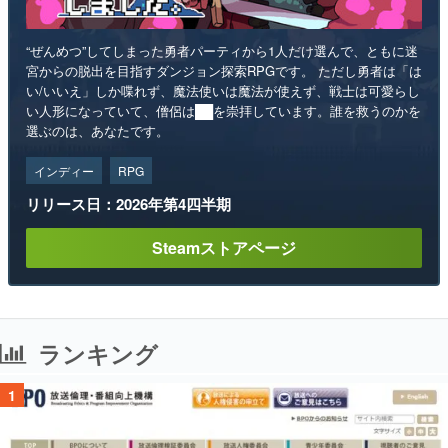
“ぜんめつ”してしまった勇者パーティから1人だけ選んで、ともに迷
宮からの脱出を目指すダンジョン探索RPGです。 ただし勇者は「は
い/いいえ」しか喋れず、魔法使いは魔法が使えず、戦士は可愛らし
い人形になっていて、僧侶は██を崇拝しています。誰を救うのかを
選ぶのは、あなたです。
インディー
RPG
リリース日：2026年第4四半期
Steamストアページ
ランキング
1