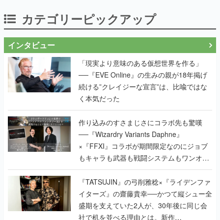
カテゴリーピックアップ
インタビュー
「現実より意味のある仮想世界を作る」
──『EVE Online』の生みの親が18年掲げ
続ける”クレイジーな宣言”は、比喩ではな
く本気だった
作り込みのすさまじさにコラボ先も驚嘆
──『Wizardry Variants Daphne』
×『FFXI』コラボが期間限定なのにジョブ
もキャラも武器も戦闘システムもワンオフ
で作り込まれた理由を両ディレクターに聞
く
『TATSUJIN』の弓削雅稔×『ライデンファ
イターズ』の齋藤貴幸──かつて縦シュー全
盛期を支えていた2人が、30年後に同じ会
社で机を並べる理由とは。新作