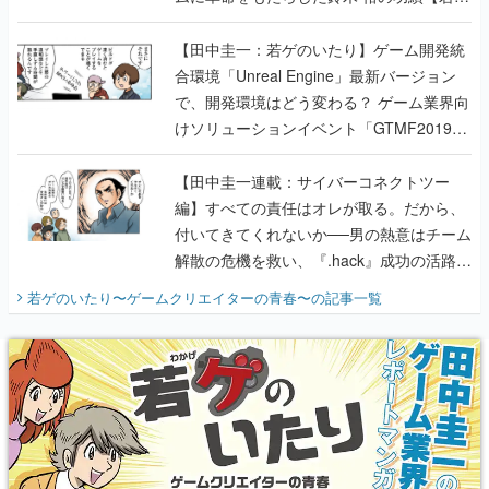
のいたり】
【田中圭一：若ゲのいたり】ゲーム開発統
合環境「Unreal Engine」最新バージョン
で、開発環境はどう変わる？ ゲーム業界向
けソリューションイベント「GTMF2019」
に行って、より理解を深めよう【PR】
【田中圭一連載：サイバーコネクトツー
編】すべての責任はオレが取る。だから、
付いてきてくれないか──男の熱意はチーム
解散の危機を救い、『.hack』成功の活路を
開く。業界の快男児・松山 洋に流れる血は
若ゲのいたり〜ゲームクリエイターの青春〜
の記事一覧
『少年ジャンプ』色だった【若ゲのいた
り】