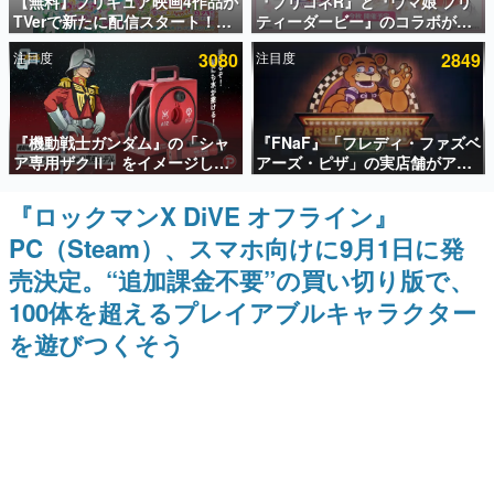
【無料】プリキュア映画4作品が
『プリコネR』と『ウマ娘 プリ
TVerで新たに配信スタート！な
ティーダービー』のコラボが決
インタビュー
んと2018年～2024年の映画ほぼ
定！“最大170連無料”の8.5周年
注目度
3080
注目度
2849
すべてが見放題に、ぶっちゃけ
キャンペーンなども発表
連載・特集一覧
ありえないラインナップ
殿堂入り記事
『機動戦士ガンダム』の「シャ
『FNaF』「フレディ・ファズベ
SNS拡散数が数千以上！ ページビュー数万以上！ などな
ど。多くの人々に読まれた、電ファミ渾身の“殿堂入り”記
ア専用ザクⅡ」をイメージした
アーズ・ピザ」の実店舗がアメ
事をまとめました。
散水ホースリールが予約開始。
リカの商業施設「American
本体にはシャアのパーソナルマ
Dream」に2027年オープン！
『ロックマンX DiVE オフライン』
ゲームの企画書
ークやジオン公国軍のエンブレ
ScottGamesとの共同開発、食
名作ゲームクリエイターの方々に製作時のエピソードをお
PC（Steam）、スマホ向けに9月1日に発
ム、型式番号などを配置
事だけでなくステージショーや
聞きし、ヒットする企画（ゲーム）とは何か？を探ってい
没入型のホラー体験も楽しめる
きます。
売決定。“追加課金不要”の買い切り版で、
赫本
100体を超えるプレイアブルキャラクター
この物語を解いてはいけない。『赫本』は、〈試験問題〉
を遊びつくそう
の形をした短編ホラー小説集です。
新世代に訊く
これからのデジタルゲーム市場を担う若きクリエイター達
の姿を追い、彼らのルーツと情熱を探っていきます。
ゲーム世代の作家たち
ゲームに多大な影響を受けた作家さんに取材し、ゲームが