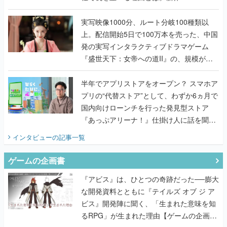
『TATSUJIN EXTREME』で初タッグを組
んだレジェンド2人に訊く開発秘話
実写映像1000分、ルート分岐100種類以
上。配信開始5日で100万本を売った、中国
発の実写インタラクティブドラマゲーム
『盛世天下：女帝への道II』の、規模が違
うこだわりをプロデューサーに聞いた
半年でアプリストアをオープン？ スマホア
プリの“代替ストア”として、わずか6ヵ月で
国内向けローンチを行った発見型ストア
『あっぷアリーナ！』仕掛け人に話を聞い
てみた
インタビュー
の記事一覧
ゲームの企画書
『アビス』は、ひとつの奇跡だった──膨大
な開発資料とともに『テイルズ オブ ジ ア
ビス』開発陣に聞く、「生まれた意味を知
るRPG」が生まれた理由【ゲームの企画