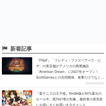
新着記事
『FNaF』「フレディ・ファズベアーズ・ピ
ザ」の実店舗がアメリカの商業施設
「American Dream」に2027年オープン！
ScottGamesとの共同開発、食事だけでなくス
テージショーや没入型のホラー体験も楽しめ
2026年8月9日
る
『新テニスの王子様』Kindle版が50%還元の
セール中。既刊47巻が対象、最終巻の発売前
にお得にまとめ買いするチャンス