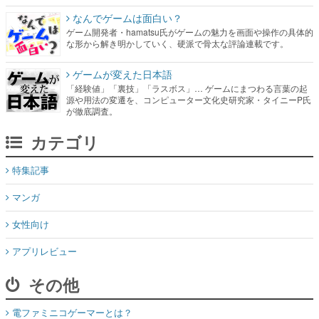
なんでゲームは面白い？
ゲーム開発者・hamatsu氏がゲームの魅力を画面や操作の具体的
な形から解き明かしていく、硬派で骨太な評論連載です。
ゲームが変えた日本語
「経験値」「裏技」「ラスボス」… ゲームにまつわる言葉の起
源や用法の変遷を、コンピューター文化史研究家・タイニーP氏
が徹底調査。
カテゴリ
特集記事
マンガ
女性向け
アプリレビュー
その他
電ファミニコゲーマーとは？