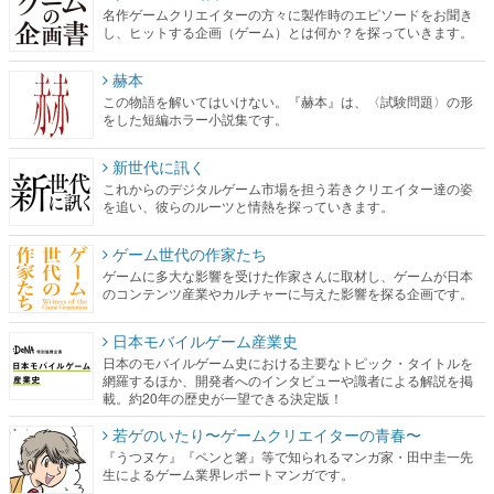
名作ゲームクリエイターの方々に製作時のエピソードをお聞き
し、ヒットする企画（ゲーム）とは何か？を探っていきます。
赫本
この物語を解いてはいけない。『赫本』は、〈試験問題〉の形
をした短編ホラー小説集です。
新世代に訊く
これからのデジタルゲーム市場を担う若きクリエイター達の姿
を追い、彼らのルーツと情熱を探っていきます。
ゲーム世代の作家たち
ゲームに多大な影響を受けた作家さんに取材し、ゲームが日本
のコンテンツ産業やカルチャーに与えた影響を探る企画です。
日本モバイルゲーム産業史
日本のモバイルゲーム史における主要なトピック・タイトルを
網羅するほか、開発者へのインタビューや識者による解説を掲
載。約20年の歴史が一望できる決定版！
若ゲのいたり〜ゲームクリエイターの青春〜
『うつヌケ』『ペンと箸』等で知られるマンガ家・田中圭一先
生によるゲーム業界レポートマンガです。