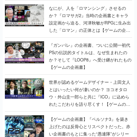
書】
なにが、人を「ロマンシング」させるの
か？『ロマサガ2』当時の企画書とキャラ
設定画から迫る、河津秋敏がRPGに生み出
した「ロマン」の正体とは【ゲームの企画
書】
『ガンパレ』の企画書、ついに公開━初代
PSの伝説的タイトルは、なぜ生まれたの
か？そして『LOOP8』へ受け継がれたもの
【ゲームの企画書】
世界が認めるゲームデザイナー・上田文人
とはいったい何が凄いのか？ ヨコオタロ
ウ・外山圭一郎らと共に『ICO』に込めら
れたこだわりを語り尽くす！【ゲームの企
画書】
【ゲームの企画書】『ペルソナ3』を築き
上げたのは反骨心とリスペクトだった。赤
い企画書のもとに集った“愚連隊”がシリー