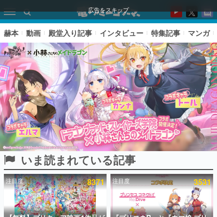
広告をスキップ
赫本
動画
殿堂入り記事
インタビュー
特集記事
マンガ
いま読まれている記事
ピックアップ
注目度
8371
注目度
3531
電ファミのいま読まれている記事ランキング
アプリセール情報