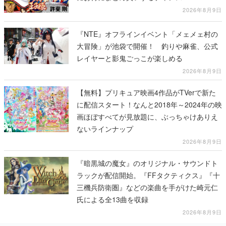
2026年8月9日
『NTE』オフラインイベント「メェメェ村の
大冒険」が池袋で開催！ 釣りや麻雀、公式
レイヤーと影鬼ごっこが楽しめる
2026年8月9日
【無料】プリキュア映画4作品がTVerで新た
に配信スタート！なんと2018年～2024年の映
画ほぼすべてが見放題に、ぶっちゃけありえ
ないラインナップ
2026年8月9日
『暗黒城の魔女』のオリジナル・サウンドト
ラックが配信開始。『FFタクティクス』『十
三機兵防衛圏』などの楽曲を手がけた崎元仁
氏による全13曲を収録
2026年8月9日