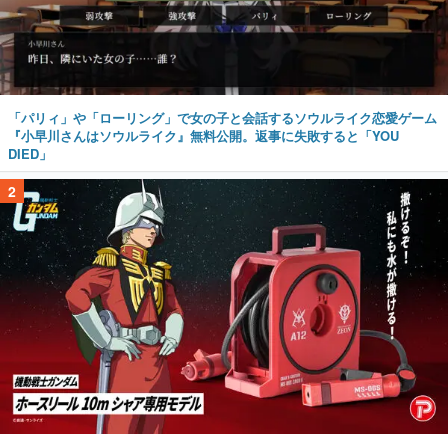
「パリィ」や「ローリング」で女の子と会話するソウルライク恋愛ゲーム
『小早川さんはソウルライク』無料公開。返事に失敗すると「YOU
DIED」
2