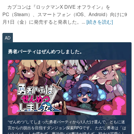
カプコンは『ロックマンX DiVE オフライン』を
PC（Steam）、スマートフォン（iOS、Android）向けに9
月1日（金）に発売すると発表した。...
[続きを読む]
AD
勇者パーティはぜんめつしました。
“ぜんめつ”してしまった勇者パーティから1人だけ選んで、ともに迷
宮からの脱出を目指すダンジョン探索RPGです。 ただし勇者は「は
い/いいえ」しか喋れず、魔法使いは魔法が使えず、戦士は可愛らし