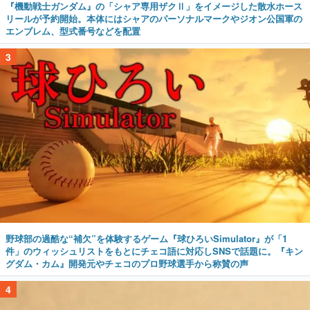
『機動戦士ガンダム』の「シャア専用ザクⅡ」をイメージした散水ホース
リールが予約開始。本体にはシャアのパーソナルマークやジオン公国軍の
エンブレム、型式番号などを配置
3
野球部の過酷な“補欠”を体験するゲーム『球ひろいSimulator』が「1
件」のウィッシュリストをもとにチェコ語に対応しSNSで話題に。『キン
グダム・カム』開発元やチェコのプロ野球選手から称賛の声
4