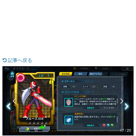
日本のコンテンツ産業やカルチャーに与えた影響を探る企
画です。
日本モバイルゲーム産業史
日本のモバイルゲーム史における主要なトピック・タイト
ルを網羅するほか、開発者へのインタビューや識者による
解説を掲載。約20年の歴史が一望できる決定版！
若ゲのいたり〜ゲームクリエイターの青春〜
『うつヌケ』『ペンと箸』等で知られるマンガ家・田中圭
一先生によるゲーム業界レポートマンガです。
記事へ戻る
なんでゲームは面白い？
ゲーム開発者・hamatsu氏がゲームの魅力を画面や操作の
具体的な形から解き明かしていく、硬派で骨太な評論連載
です。
ゲームが変えた日本語
「経験値」「裏技」「ラスボス」… ゲームにまつわる言葉
の起源や用法の変遷を、コンピューター文化史研究家・タ
イニーP氏が徹底調査。
カテゴリ
17 / 20
特集記事