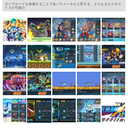
ダイヴカードを装備することで各パラメータが上昇する。さらなるカスタマ
イズが可能だ
マンガ
女性向け
アプリレビュー
その他
電ファミニコゲーマーとは？
運営：株式会社マレ