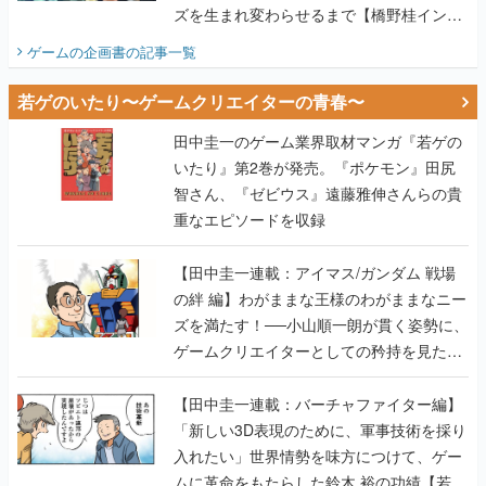
ズを生まれ変わらせるまで【橋野桂インタ
ビュー】
ゲームの企画書
の記事一覧
若ゲのいたり〜ゲームクリエイターの青春〜
田中圭一のゲーム業界取材マンガ『若ゲの
いたり』第2巻が発売。『ポケモン』田尻
智さん、『ゼビウス』遠藤雅伸さんらの貴
重なエピソードを収録
【田中圭一連載：アイマス/ガンダム 戦場
の絆 編】わがままな王様のわがままなニー
ズを満たす！──小山順一朗が貫く姿勢に、
ゲームクリエイターとしての矜持を見た
【若ゲのいたり最終回】
【田中圭一連載：バーチャファイター編】
「新しい3D表現のために、軍事技術を採り
入れたい」世界情勢を味方につけて、ゲー
ムに革命をもたらした鈴木 裕の功績【若ゲ