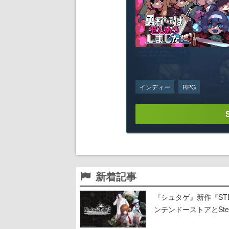
インディー
RPG
新着記事
『シュタゲ』新作『STE
ンテンドーストアとStea