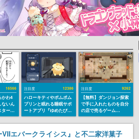
16566
12386
9262
注目度
注目度
るかわ4
ハローキティやポムポム
【無料】ダンジョン探索
しないん
プリンと眠れる睡眠サポ
で手に入れたものを自分
スター
ートアプリ『ゆめたび』
の店で売るゲーム
入社員の
が配信中。キャラごとの
『Moonlighter』が
ーム会社
ASMRや目覚ましアラー
Steamにて無料配布中！
ルへ対応
ムも搭載
続編『Moonlighter 2』
VIIエバークライシス』と不二家洋菓子
描く
の9月2日正式リリースを