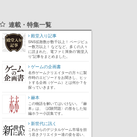
連載・特集一覧
殿堂入り記事
SNS拡散数が数千以上！ ページビュ
ー数万以上！ などなど。多くの人々
に読まれた、電ファミ渾身の“殿堂入
り”記事をまとめました。
ゲームの企画書
名作ゲームクリエイターの方々に製
作時のエピソードをお聞きし、ヒッ
トする企画（ゲーム）とは何か？を
探っていきます。
赫本
この物語を解いてはいけない。『赫
本』は、〈試験問題〉の形をした短
編ホラー小説集です。
新世代に訊く
これからのデジタルゲーム市場を担
う若きクリエイター達の姿を追い、