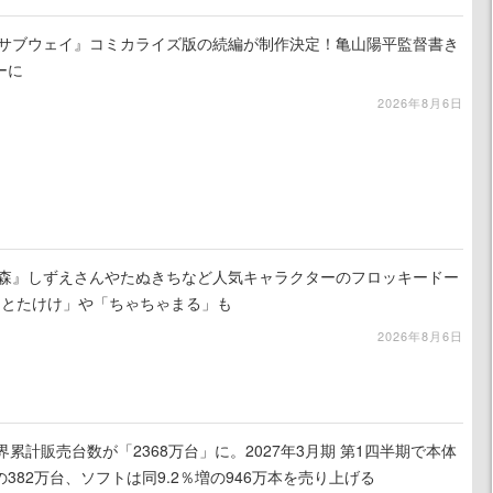
☆サブウェイ』コミカライズ版の続編が制作決定！亀山陽平監督書き
ーに
2026年8月6日
の森』しずえさんやたぬきちなど人気キャラクターのフロッキードー
「とたけけ」や「ちゃちゃまる」も
2026年8月6日
h 2、世界累計販売台数が「2368万台」に。2027年3月期 第1四半期で本体
の382万台、ソフトは同9.2％増の946万本を売り上げる