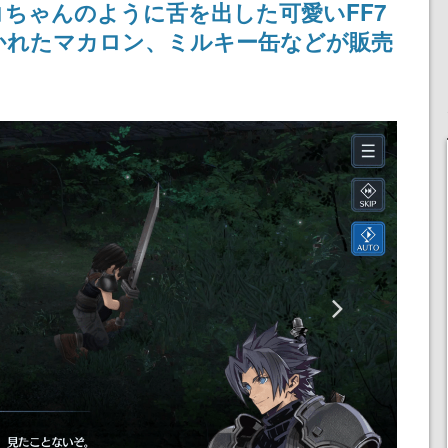
ちゃんのように舌を出した可愛いFF7
記念したキャンペーン
かれたマカロン、ミルキー缶などが販売