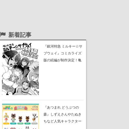
新着記事
『銀河特急 ミルキー☆サ
ブウェイ』コミカライズ
版の続編が制作決定！亀
山陽平監督書き下ろしの
新規ストーリーに
『あつまれ どうぶつの
森』しずえさんやたぬき
ちなど人気キャラクター
のフロッキードールが9月