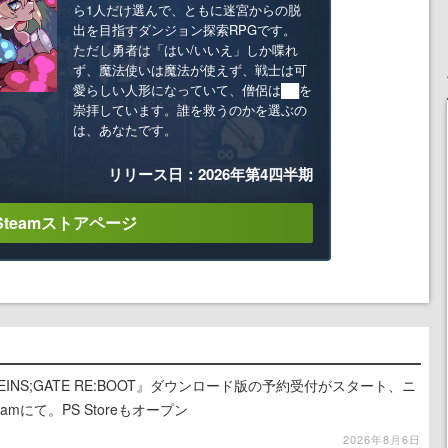
ら1人だけ選んで、ともに迷宮からの脱
出を目指すダンジョン探索RPGです。
ただし勇者は「はい/いいえ」しか喋れ
ず、魔法使いは魔法が使えず、戦士は可
愛らしい人形になっていて、僧侶は██を
崇拝しています。誰を救うのかを選ぶの
は、あなたです。
リリース日：2026年第4四半期
Steamストアページ
INS;GATE RE:BOOT』ダウンロード版の予約受付がスタート、ニ
mにて。PS Storeもオープン
2026年8月6日