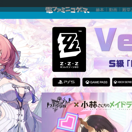
赫本
動画
殿堂