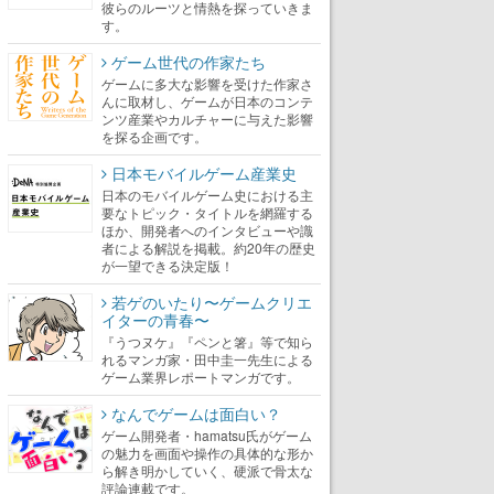
彼らのルーツと情熱を探っていきま
す。
ゲーム世代の作家たち
ゲームに多大な影響を受けた作家さ
んに取材し、ゲームが日本のコンテ
ンツ産業やカルチャーに与えた影響
を探る企画です。
日本モバイルゲーム産業史
日本のモバイルゲーム史における主
要なトピック・タイトルを網羅する
ほか、開発者へのインタビューや識
者による解説を掲載。約20年の歴史
が一望できる決定版！
若ゲのいたり〜ゲームクリエ
イターの青春〜
『うつヌケ』『ペンと箸』等で知ら
れるマンガ家・田中圭一先生による
ゲーム業界レポートマンガです。
なんでゲームは面白い？
ゲーム開発者・hamatsu氏がゲーム
の魅力を画面や操作の具体的な形か
ら解き明かしていく、硬派で骨太な
評論連載です。