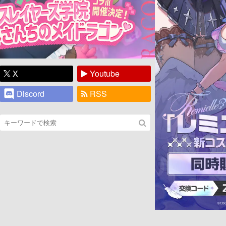
X
Youtube
Discord
RSS