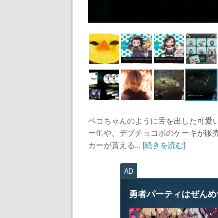
ペコちゃんのように舌を出した可愛い
ー缶や、デブチョコボのケーキが販売
カーが貰える...
[続きを読む]
AD
勇者パーティはぜんめ