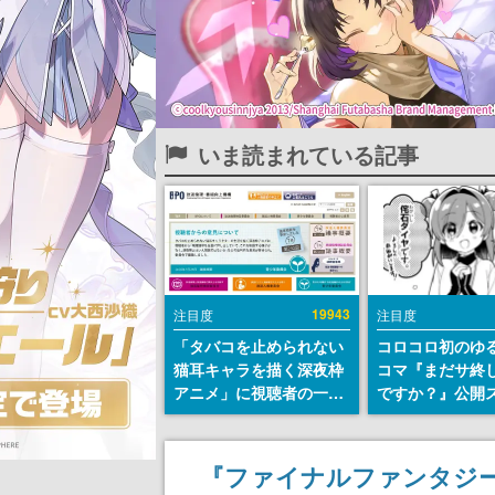
いま読まれている記事
19943
注目度
注目度
「タバコを止められない
コロコロ初のゆ
猫耳キャラを描く深夜枠
コマ『まだサ終
アニメ」に視聴者の一部
ですか？』公開
から批判意見。違法薬物
ト。主人公は新
の使用と思わしき描写も
侘石ダイヤ、ゲ
含めて、BPOが議論を交
を舞台にトラブ
『ファイナルファンタジー
わす
する社員たちを