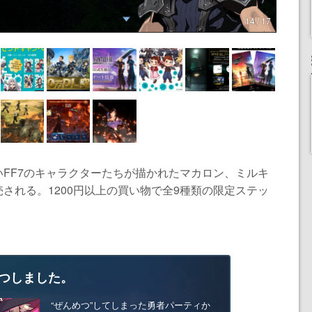
14 / 17
FF7のキャラクターたちが描かれたマカロン、ミルキ
される。1200円以上の買い物で全9種類の限定ステッ
つしました。
“ぜんめつ”してしまった勇者パーティか