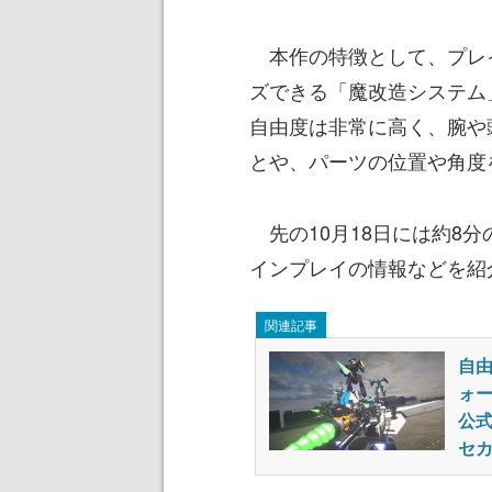
本作の特徴として、プレ
ズできる「魔改造システム
自由度は非常に高く、腕や
とや、パーツの位置や角度
先の10月18日には約8
インプレイの情報などを紹
関連記事
自
ォ
公式
セ