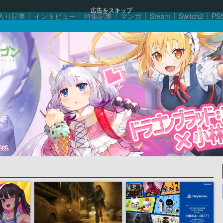
広告をスキップ
入り記事
インタビュー
特集記事
マンガ
Steam
Switch2
PS