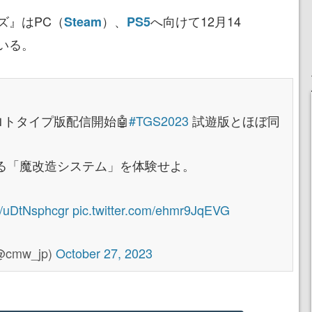
』はPC（
）、
へ向けて12月14
Steam
PS5
いる。
ロトタイプ版配信開始🤖
#TGS2023
試遊版とほぼ同
る「魔改造システム」を体験せよ。
co/uDtNsphcgr
pic.twitter.com/ehmr9JqEVG
mw_jp)
October 27, 2023