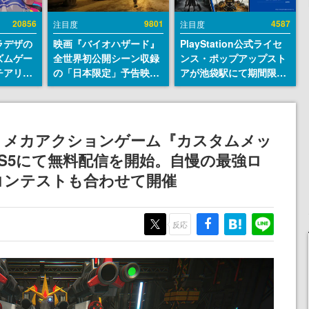
20856
9801
4587
注目度
注目度
ラデザの
映画『バイオハザード』
PlayStation公式ライセ
ズムゲー
全世界初公開シーン収録
ンス・ポップアップスト
チアリズ
の「日本限定」予告映像
アが池袋駅にて期間限定
アページ
が解禁。バイオの日（8
で開催。夏のアパレルや
クターの
月10日）にあわせて、
『ブラッドボーン』の新
さん
「ラクーンシティ総合病
作アイテムが登場
院」へ行く配達人の姿が
うメカアクションゲーム『カスタムメッ
披露
S5にて無料配信を開始。自慢の最強ロ
コンテストも合わせて開催
反応