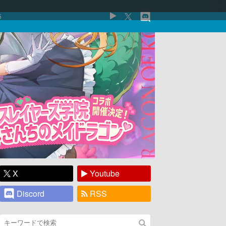
5
X
Youtube
Discord
RSS