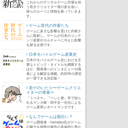
これからのデジタルゲーム市場を担
う若きクリエイター達の姿を追い、
彼らのルーツと情熱を探っていきま
す。
ゲーム世代の作家たち
ゲームに多大な影響を受けた作家さ
んに取材し、ゲームが日本のコンテ
ンツ産業やカルチャーに与えた影響
を探る企画です。
日本モバイルゲーム産業史
日本のモバイルゲーム史における主
要なトピック・タイトルを網羅する
ほか、開発者へのインタビューや識
者による解説を掲載。約20年の歴史
が一望できる決定版！
若ゲのいたり〜ゲームクリエ
イターの青春〜
『うつヌケ』『ペンと箸』等で知ら
れるマンガ家・田中圭一先生による
ゲーム業界レポートマンガです。
なんでゲームは面白い？
ゲーム開発者・hamatsu氏がゲーム
の魅力を画面や操作の具体的な形か