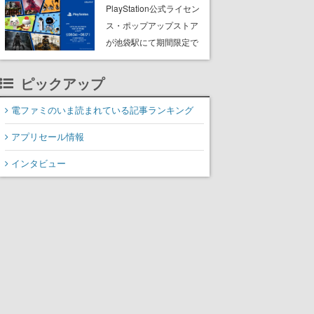
本”を売り上げる盛況ぶ
PlayStation公式ライセン
り。Steamで「非常に好
ス・ポップアップストア
評」を獲得する人気作
が池袋駅にて期間限定で
開催。夏のアパレルや
『ブラッドボーン』の新
ピックアップ
作アイテムが登場
電ファミのいま読まれている記事ランキング
アプリセール情報
インタビュー