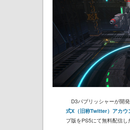
D3パブリッシャーが開発
式X（旧称Twitter）アカ
プ版をPS5にて無料配信し