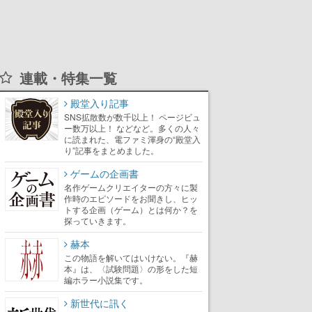
連載・特集一覧
殿堂入り記事
SNS拡散数が数千以上！ ページビュ
ー数万以上！ などなど。多くの人々
に読まれた、電ファミ渾身の“殿堂入
り”記事をまとめました。
ゲームの企画書
名作ゲームクリエイターの方々に製
作時のエピソードをお聞きし、ヒッ
トする企画（ゲーム）とは何か？を
探っていきます。
赫本
この物語を解いてはいけない。『赫
本』は、〈試験問題〉の形をした短
編ホラー小説集です。
新世代に訊く