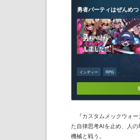
勇者パーティはぜんめつ
インディー
RPG
『カスタムメックウォー
た自律思考AIを止め、人
機械と戦う。