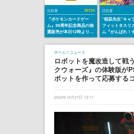
30734
注目度
注目度
『ポケモンカードゲー
“朝凪先生”キャ
ム』30周年記念商品の抽
フィットネスリ
選販売が本日12時より開
ム『がんばれ！
始。拡張パック「30th
ム』Steamスト
CELEBRATION」のボッ
が公開。キャラ
クスに、「プレミアムデ
CVは陽向葵ゅか
ホーム
ニュース
ッキセット エーフィ・ブ
ロボットを魔改造して戦
ラッキー」
クウォーズ』の体験版がP
「FUTURISTIC BOX」の
計3商品
ボットを作って応募する
2023年10月27日 13:17