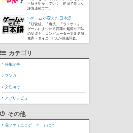
ら解き明かしていく、硬派で骨太な
評論連載です。
ゲームが変えた日本語
「経験値」「裏技」「ラスボス」…
ゲームにまつわる言葉の起源や用法
の変遷を、コンピューター文化史研
究家・タイニーP氏が徹底調査。
カテゴリ
特集記事
マンガ
女性向け
アプリレビュー
その他
電ファミニコゲーマーとは？