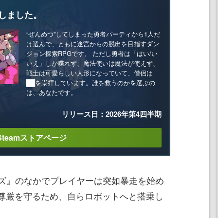
しました。
“ぜんめつ”してしまった勇者パーティから1人だ
け選んで、ともに迷宮からの脱出を目指すダン
ジョン探索RPGです。 ただし勇者は「はい/い
いえ」しか喋れず、魔法使いは魔法が使えず、
戦士は可愛らしい人形になっていて、僧侶は
██を崇拝しています。誰を救うのかを選ぶの
は、あなたです。
リリース日：2026年第4四半期
Steamストアページ
ズ』のなかでプレイヤーは突如暴走を始め
の尊厳を守るため、自らロボットへと搭乗し