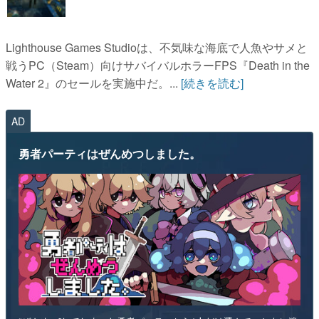
Lighthouse Games Studioは、不気味な海底で人魚やサメと
戦うPC（Steam）向けサバイバルホラーFPS『Death in the
Water 2』のセールを実施中だ。...
[続きを読む]
AD
勇者パーティはぜんめつしました。