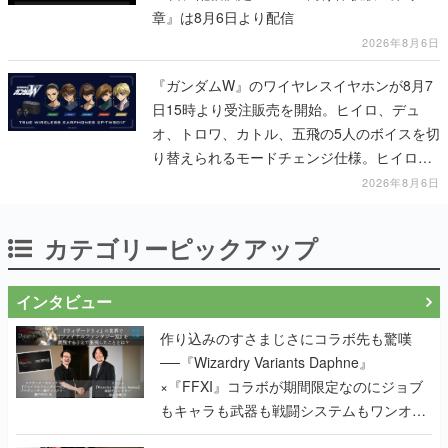
章』は8月6日より配信
2026年8月6日
『ガンダムW』のワイヤレスイヤホンが8月7
日15時より受注販売を開始。ヒイロ、デュ
オ、トロワ、カトル、五飛の5人のボイスを切
り替えられるモードチェンジ仕様。ヒイロが
「お前を殺す」「死ぬほど痛いぞ」とささや
2026年8月6日
く
カテゴリーピックアップ
インタビュー
作り込みのすさまじさにコラボ先も驚嘆
──『Wizardry Variants Daphne』
×『FFXI』コラボが期間限定なのにジョブ
もキャラも武器も戦闘システムもワンオフ
で作り込まれた理由を両ディレクターに聞