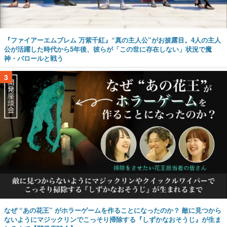
『ファイアーエムブレム 万紫千紅』“真の主人公”がお披露目。4人の主人
公が活躍した時代から5年後、彼らが「この世に存在しない」状況で魔
神・バロールと戦う
3
なぜ “あの花王” がホラーゲームを作ることになったのか？ 敵に見つから
ないようにマジックリンでこっそり掃除する『しずかなおそうじ』が生ま