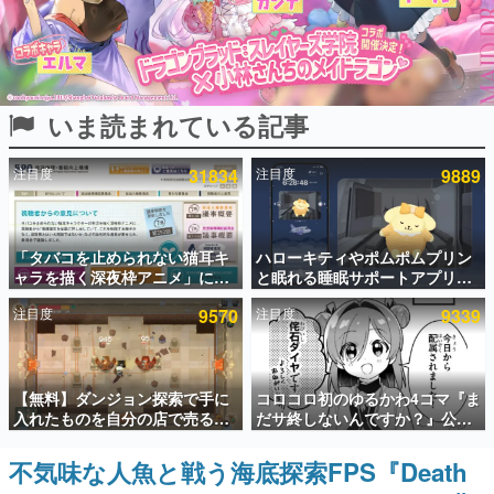
インタビュー
連載・特集一覧
いま読まれている記事
殿堂入り記事
SNS拡散数が数千以上！ ページビュー数万以上！ などな
ど。多くの人々に読まれた、電ファミ渾身の“殿堂入り”記
注目度
31834
注目度
9889
事をまとめました。
ゲームの企画書
名作ゲームクリエイターの方々に製作時のエピソードをお
聞きし、ヒットする企画（ゲーム）とは何か？を探ってい
「タバコを止められない猫耳キ
ハローキティやポムポムプリン
きます。
ャラを描く深夜枠アニメ」に視
と眠れる睡眠サポートアプリ
聴者の一部から批判意見。違法
『ゆめたび』が配信中。キャラ
赫本
注目度
9570
注目度
9339
薬物の使用と思わしき描写も含
ごとのASMRや目覚ましアラー
この物語を解いてはいけない。『赫本』は、〈試験問題〉
めて、BPOが議論を交わす
ムも搭載
の形をした短編ホラー小説集です。
新世代に訊く
【無料】ダンジョン探索で手に
コロコロ初のゆるかわ4コマ『ま
これからのデジタルゲーム市場を担う若きクリエイター達
入れたものを自分の店で売るゲ
だサ終しないんですか？』公開
の姿を追い、彼らのルーツと情熱を探っていきます。
ーム『Moonlighter』がSteam
スタート。主人公は新入社員の
にて無料配布中！続編
侘石ダイヤ、ゲーム会社を舞台
不気味な人魚と戦う海底探索FPS『Death
ゲーム世代の作家たち
『Moonlighter 2』の9月2日正
にトラブルへ対応する社員たち
ゲームに多大な影響を受けた作家さんに取材し、ゲームが