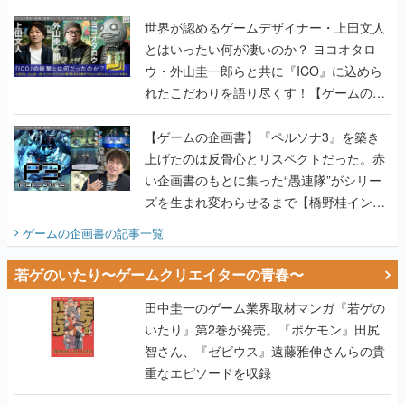
世界が認めるゲームデザイナー・上田文人
とはいったい何が凄いのか？ ヨコオタロ
ウ・外山圭一郎らと共に『ICO』に込めら
れたこだわりを語り尽くす！【ゲームの企
画書】
【ゲームの企画書】『ペルソナ3』を築き
上げたのは反骨心とリスペクトだった。赤
い企画書のもとに集った“愚連隊”がシリー
ズを生まれ変わらせるまで【橋野桂インタ
ビュー】
ゲームの企画書
の記事一覧
若ゲのいたり〜ゲームクリエイターの青春〜
田中圭一のゲーム業界取材マンガ『若ゲの
いたり』第2巻が発売。『ポケモン』田尻
智さん、『ゼビウス』遠藤雅伸さんらの貴
重なエピソードを収録