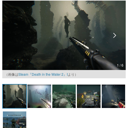
マンガ
女性向け
アプリレビュー
その他
電ファミニコゲーマーとは？
1 / 6
運営：株式会社マレ
（画像は
Steam『Death in the Water 2』t
より）