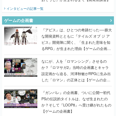
インタビュー
の記事一覧
ゲームの企画書
『アビス』は、ひとつの奇跡だった──膨大
な開発資料とともに『テイルズ オブ ジ ア
ビス』開発陣に聞く、「生まれた意味を知
るRPG」が生まれた理由【ゲームの企画
書】
なにが、人を「ロマンシング」させるの
か？『ロマサガ2』当時の企画書とキャラ
設定画から迫る、河津秋敏がRPGに生み出
した「ロマン」の正体とは【ゲームの企画
書】
『ガンパレ』の企画書、ついに公開━初代
PSの伝説的タイトルは、なぜ生まれたの
か？そして『LOOP8』へ受け継がれたもの
【ゲームの企画書】