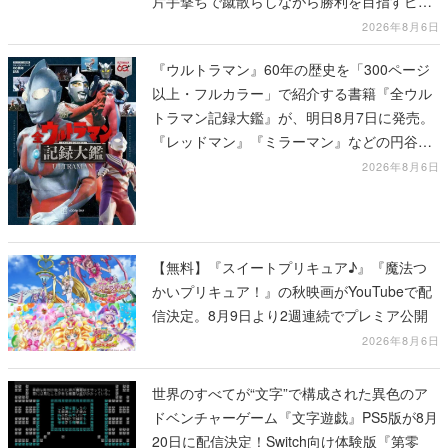
片手撃ちで蹴散らしながら勝利を目指すピク
セルアート調のローグライク
2026年8月6日
『ウルトラマン』60年の歴史を「300ページ
以上・フルカラー」で紹介する書籍『全ウル
トラマン記録大鑑』が、明日8月7日に発売。
『レッドマン』『ミラーマン』などの円谷特
撮も30作品以上掲載
2026年8月6日
【無料】『スイートプリキュア♪』『魔法つ
かいプリキュア！』の秋映画がYouTubeで配
信決定。8月9日より2週連続でプレミア公開
2026年8月6日
世界のすべてが“文字”で構成された異色のア
ドベンチャーゲーム『文字遊戯』PS5版が8月
20日に配信決定！Switch向け体験版『第零