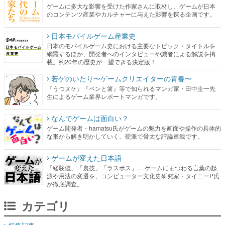
ゲームに多大な影響を受けた作家さんに取材し、ゲームが日本
のコンテンツ産業やカルチャーに与えた影響を探る企画です。
日本モバイルゲーム産業史
日本のモバイルゲーム史における主要なトピック・タイトルを
網羅するほか、開発者へのインタビューや識者による解説を掲
載。約20年の歴史が一望できる決定版！
若ゲのいたり〜ゲームクリエイターの青春〜
『うつヌケ』『ペンと箸』等で知られるマンガ家・田中圭一先
生によるゲーム業界レポートマンガです。
なんでゲームは面白い？
ゲーム開発者・hamatsu氏がゲームの魅力を画面や操作の具体的
な形から解き明かしていく、硬派で骨太な評論連載です。
ゲームが変えた日本語
「経験値」「裏技」「ラスボス」… ゲームにまつわる言葉の起
源や用法の変遷を、コンピューター文化史研究家・タイニーP氏
が徹底調査。
カテゴリ