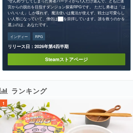
“ぜんめつ”してしまった勇者パーティから1人だけ選んで、ともに迷
宮からの脱出を目指すダンジョン探索RPGです。 ただし勇者は「は
い/いいえ」しか喋れず、魔法使いは魔法が使えず、戦士は可愛らし
い人形になっていて、僧侶は██を崇拝しています。誰を救うのかを
選ぶのは、あなたです。
インディー
RPG
リリース日：2026年第4四半期
Steamストアページ
ランキング
1