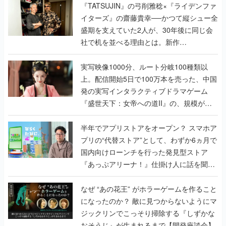
く
『TATSUJIN』の弓削雅稔×『ライデンファ
イターズ』の齋藤貴幸──かつて縦シュー全
盛期を支えていた2人が、30年後に同じ会
社で机を並べる理由とは。新作
『TATSUJIN EXTREME』で初タッグを組
んだレジェンド2人に訊く開発秘話
実写映像1000分、ルート分岐100種類以
上。配信開始5日で100万本を売った、中国
発の実写インタラクティブドラマゲーム
『盛世天下：女帝への道II』の、規模が違
うこだわりをプロデューサーに聞いた
半年でアプリストアをオープン？ スマホア
プリの“代替ストア”として、わずか6ヵ月で
国内向けローンチを行った発見型ストア
『あっぷアリーナ！』仕掛け人に話を聞い
てみた
なぜ “あの花王” がホラーゲームを作ること
になったのか？ 敵に見つからないようにマ
ジックリンでこっそり掃除する『しずかな
おそうじ』が生まれるまで【開発座談会】