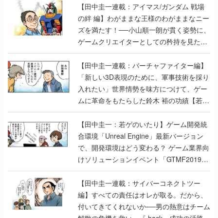
【田中圭一連載：アイマス/ガンダム 戦場
の絆 編】わがままな王様のわがままなニー
ズを満たす！──小山順一朗が貫く姿勢に、
ゲームクリエイターとしての矜持を見た
【若ゲのいたり最終回】
【田中圭一連載：バーチャファイター編】
「新しい3D表現のために、軍事技術を採り
入れたい」世界情勢を味方につけて、ゲー
ムに革命をもたらした鈴木 裕の功績【若ゲ
のいたり】
【田中圭一：若ゲのいたり】ゲーム開発統
合環境「Unreal Engine」最新バージョン
で、開発環境はどう変わる？ ゲーム業界向
けソリューションイベント「GTMF2019」
に行って、より理解を深めよう【PR】
【田中圭一連載：サイバーコネクトツー
編】すべての責任はオレが取る。だから、
付いてきてくれないか──男の熱意はチーム
解散の危機を救い、『.hack』成功の活路を