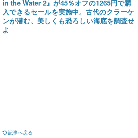
in the Water 2』が45％オフの1265円で購
式リリースを記念したキャンペ
を描く
日本のコンテンツ産業やカルチャーに与えた影響を探る企
ーン
入できるセールを実施中。古代のクラーケ
画です。
ンが潜む、美しくも恐ろしい海底を調査せ
日本モバイルゲーム産業史
日本のモバイルゲーム史における主要なトピック・タイト
よ
ルを網羅するほか、開発者へのインタビューや識者による
解説を掲載。約20年の歴史が一望できる決定版！
若ゲのいたり〜ゲームクリエイターの青春〜
『うつヌケ』『ペンと箸』等で知られるマンガ家・田中圭
一先生によるゲーム業界レポートマンガです。
なんでゲームは面白い？
ゲーム開発者・hamatsu氏がゲームの魅力を画面や操作の
具体的な形から解き明かしていく、硬派で骨太な評論連載
です。
ゲームが変えた日本語
「経験値」「裏技」「ラスボス」… ゲームにまつわる言葉
の起源や用法の変遷を、コンピューター文化史研究家・タ
イニーP氏が徹底調査。
カテゴリ
記事へ戻る
特集記事