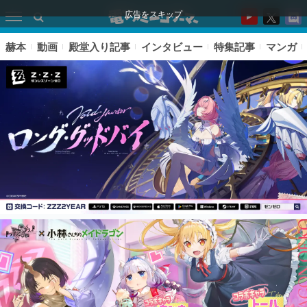
広告をスキップ
赫本
動画
殿堂入り記事
インタビュー
特集記事
マンガ
ピックアップ
電ファミのいま読まれている記事ランキング
アプリセール情報