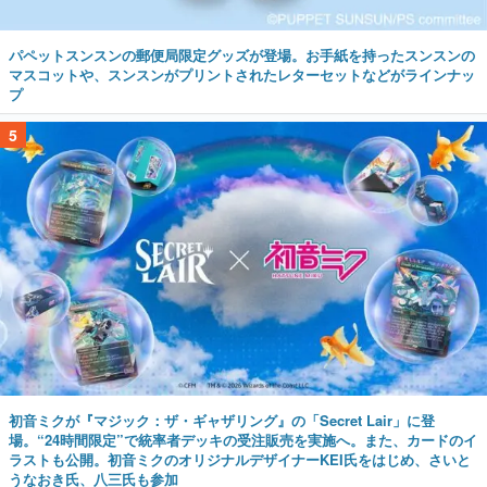
パペットスンスンの郵便局限定グッズが登場。お手紙を持ったスンスンの
マスコットや、スンスンがプリントされたレターセットなどがラインナッ
プ
5
初音ミクが『マジック：ザ・ギャザリング』の「Secret Lair」に登
場。“24時間限定”で統率者デッキの受注販売を実施へ。また、カードのイ
ラストも公開。初音ミクのオリジナルデザイナーKEI氏をはじめ、さいと
うなおき氏、八三氏も参加