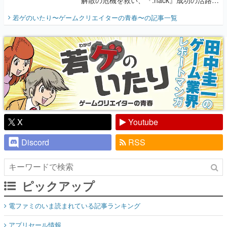
開く。業界の快男児・松山 洋に流れる血は
若ゲのいたり〜ゲームクリエイターの青春〜
の記事一覧
『少年ジャンプ』色だった【若ゲのいた
り】
X
Youtube
Discord
RSS
ピックアップ
電ファミのいま読まれている記事ランキング
アプリセール情報