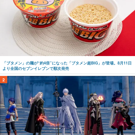
「ブタメン」の麺が“約4倍”になった「ブタメン超BIG」が登場。8月11日
より全国のセブンイレブンで順次発売
2