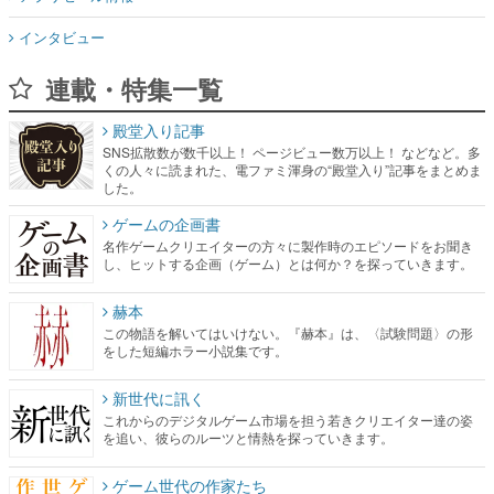
インタビュー
連載・特集一覧
殿堂入り記事
SNS拡散数が数千以上！ ページビュー数万以上！ などなど。多
くの人々に読まれた、電ファミ渾身の“殿堂入り”記事をまとめま
した。
ゲームの企画書
名作ゲームクリエイターの方々に製作時のエピソードをお聞き
し、ヒットする企画（ゲーム）とは何か？を探っていきます。
赫本
この物語を解いてはいけない。『赫本』は、〈試験問題〉の形
をした短編ホラー小説集です。
新世代に訊く
これからのデジタルゲーム市場を担う若きクリエイター達の姿
を追い、彼らのルーツと情熱を探っていきます。
ゲーム世代の作家たち