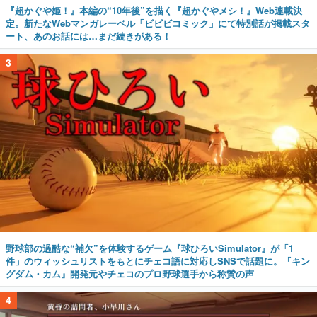
『超かぐや姫！』本編の“10年後”を描く『超かぐやメシ！』Web連載決
定。新たなWebマンガレーベル「ビビビコミック」にて特別話が掲載スタ
ート、あのお話には…まだ続きがある！
3
野球部の過酷な“補欠”を体験するゲーム『球ひろいSimulator』が「1
件」のウィッシュリストをもとにチェコ語に対応しSNSで話題に。『キン
グダム・カム』開発元やチェコのプロ野球選手から称賛の声
4