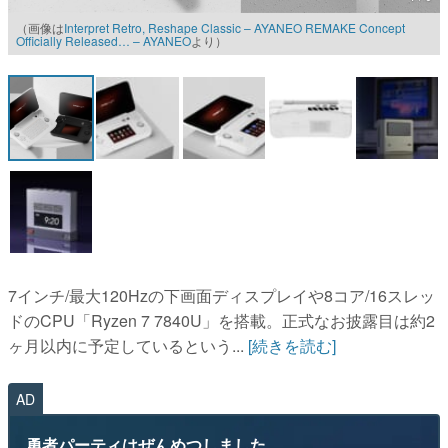
（画像は
Interpret Retro, Reshape Classic – AYANEO REMAKE Concept
マンガ
Officially Released… – AYANEO
より）
女性向け
アプリレビュー
その他
電ファミニコゲーマーとは？
運営：株式会社マレ
7インチ/最大120Hzの下画面ディスプレイや8コア/16スレッ
ドのCPU「Ryzen 7 7840U」を搭載。正式なお披露目は約2
ヶ月以内に予定しているという...
[続きを読む]
AD
勇者パーティはぜんめつしました。