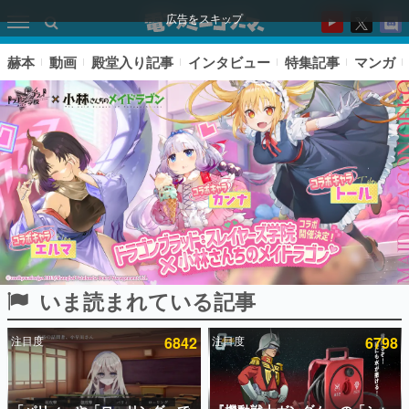
広告をスキップ
赫本
動画
殿堂入り記事
インタビュー
特集記事
マンガ
いま読まれている記事
ピックアップ
注目度
6842
注目度
6798
電ファミのいま読まれている記事ランキング
アプリセール情報