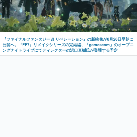
『ファイナルファンタジーⅦ リベレーション』の新映像が8月26日早朝に
公開へ。『FF7』リメイクシリーズの完結編、「gamescom」のオープニ
ングナイトライブにてディレクターの浜口直樹氏が登壇する予定