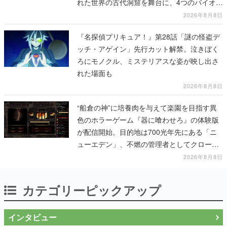
れた世界の古代洞窟を舞台に、4つのバイオー
ムを探索しながら脱出を目指す
2026年8月8日
『名探偵プリキュア！』第28話「謎の怪盗デ
ッチ・アゲイン」先行カット解禁。泣きぼく
ろにモノクル、ミステリアスな姿が映し出さ
れた場面も
2026年8月8日
“船倉の神”に培養肉を与えて楽園を目指す異
色のホラーゲーム『器に喰わせろ』の体験版
が配信開始。目的地は700光年先にある「ニ
ューエデン」、不燃の管理者としてクローン
人間を増やし、加工して神に捧げる
2026年8月8日
カテゴリーピックアップ
インタビュー