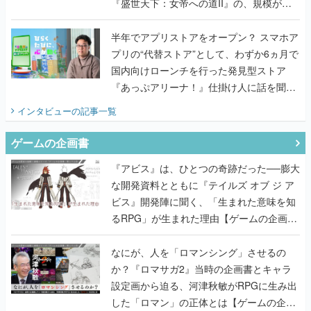
『盛世天下：女帝への道II』の、規模が違
うこだわりをプロデューサーに聞いた
半年でアプリストアをオープン？ スマホア
プリの“代替ストア”として、わずか6ヵ月で
国内向けローンチを行った発見型ストア
『あっぷアリーナ！』仕掛け人に話を聞い
てみた
インタビュー
の記事一覧
ゲームの企画書
『アビス』は、ひとつの奇跡だった──膨大
な開発資料とともに『テイルズ オブ ジ ア
ビス』開発陣に聞く、「生まれた意味を知
るRPG」が生まれた理由【ゲームの企画
書】
なにが、人を「ロマンシング」させるの
か？『ロマサガ2』当時の企画書とキャラ
設定画から迫る、河津秋敏がRPGに生み出
した「ロマン」の正体とは【ゲームの企画