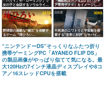
「パリィ」や「ローリング」で
『機動戦士ガンダム』の「シャ
女の子と会話するソウルライク
ア専用ザクⅡ」をイメージした
インタビュー
恋愛ゲーム『小早川さんはソウ
散水ホースリールが予約開始。
注目度
3278
注目度
3069
ルライク』無料公開。返事に失
本体にはシャアのパーソナルマ
連載・特集一覧
敗すると「YOU DIED」
ークやジオン公国軍のエンブレ
ム、型式番号などを配置
殿堂入り記事
野球部の過酷な“補欠”を体験す
不死身のニワトリと宇宙船を探
SNS拡散数が数千以上！ ページビュー数万以上！ などな
ど。多くの人々に読まれた、電ファミ渾身の“殿堂入り”記
るゲーム『球ひろい
索する“非常に好評”なサバイバ
事をまとめました。
Simulator』が「1件」のウィッ
ルゲーム『Breathedge』が無
シュリストをもとにチェコ語に
料で配布中。入手できる期間は8
“ニンテンドーDS”そっくりなふたつ折り
ゲームの企画書
対応しSNSで話題に。『キング
月10日まで
名作ゲームクリエイターの方々に製作時のエピソードをお
携帯ゲーミングPC「AYANEO FLIP DS」
ダム・カム』開発元やチェコの
聞きし、ヒットする企画（ゲーム）とは何か？を探ってい
プロ野球選手から称賛の声
きます。
の製品画像がやっぱり似てて気になる。最
赫本
大120Hzの7インチ液晶ディスプレイや8コ
この物語を解いてはいけない。『赫本』は、〈試験問題〉
ア／16スレッドCPUを搭載
の形をした短編ホラー小説集です。
新世代に訊く
これからのデジタルゲーム市場を担う若きクリエイター達
の姿を追い、彼らのルーツと情熱を探っていきます。
ゲーム世代の作家たち
ゲームに多大な影響を受けた作家さんに取材し、ゲームが