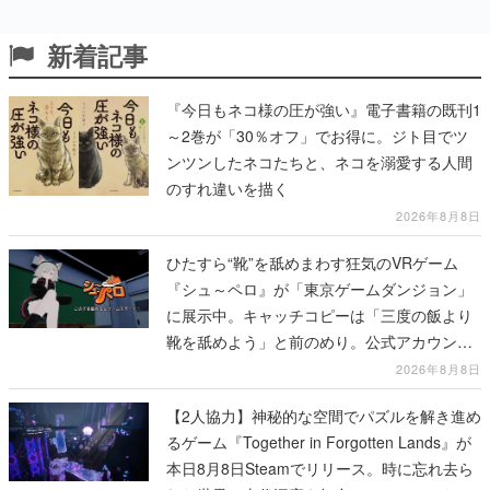
新着記事
『今日もネコ様の圧が強い』電子書籍の既刊1
～2巻が「30％オフ」でお得に。ジト目でツ
ンツンしたネコたちと、ネコを溺愛する人間
のすれ違いを描く
2026年8月8日
ひたすら“靴”を舐めまわす狂気のVRゲーム
『シュ～ペロ』が「東京ゲームダンジョン」
に展示中。キャッチコピーは「三度の飯より
靴を舐めよう」と前のめり。公式アカウント
も開設され、2026年リリースに向けて開発中
2026年8月8日
【2人協力】神秘的な空間でパズルを解き進め
るゲーム『Together in Forgotten Lands』が
本日8月8日Steamでリリース。時に忘れ去ら