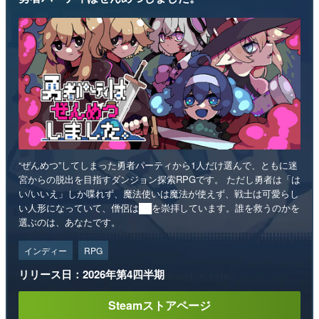
“ぜんめつ”してしまった勇者パーティから1人だけ選んで、ともに迷
宮からの脱出を目指すダンジョン探索RPGです。 ただし勇者は「は
い/いいえ」しか喋れず、魔法使いは魔法が使えず、戦士は可愛らし
い人形になっていて、僧侶は██を崇拝しています。誰を救うのかを
選ぶのは、あなたです。
インディー
RPG
リリース日：2026年第4四半期
Steamストアページ