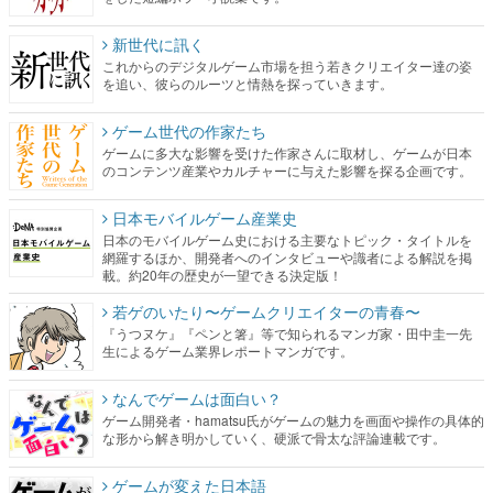
新世代に訊く
これからのデジタルゲーム市場を担う若きクリエイター達の姿
を追い、彼らのルーツと情熱を探っていきます。
ゲーム世代の作家たち
ゲームに多大な影響を受けた作家さんに取材し、ゲームが日本
のコンテンツ産業やカルチャーに与えた影響を探る企画です。
日本モバイルゲーム産業史
日本のモバイルゲーム史における主要なトピック・タイトルを
網羅するほか、開発者へのインタビューや識者による解説を掲
載。約20年の歴史が一望できる決定版！
若ゲのいたり〜ゲームクリエイターの青春〜
『うつヌケ』『ペンと箸』等で知られるマンガ家・田中圭一先
生によるゲーム業界レポートマンガです。
なんでゲームは面白い？
ゲーム開発者・hamatsu氏がゲームの魅力を画面や操作の具体的
な形から解き明かしていく、硬派で骨太な評論連載です。
ゲームが変えた日本語