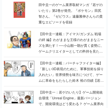
田中圭一のゲーム業界取材マンガ『若ゲの
いたり』第2巻が発売。『ポケモン』田尻
智さん、『ゼビウス』遠藤雅伸さんらの貴
重なエピソードを収録
【田中圭一連載：アイマス/ガンダム 戦場
の絆 編】わがままな王様のわがままなニー
ズを満たす！──小山順一朗が貫く姿勢に、
ゲームクリエイターとしての矜持を見た
【若ゲのいたり最終回】
【田中圭一連載：バーチャファイター編】
「新しい3D表現のために、軍事技術を採り
入れたい」世界情勢を味方につけて、ゲー
ムに革命をもたらした鈴木 裕の功績【若ゲ
のいたり】
【田中圭一：若ゲのいたり】ゲーム開発統
合環境「Unreal Engine」最新バージョン
で、開発環境はどう変わる？ ゲーム業界向