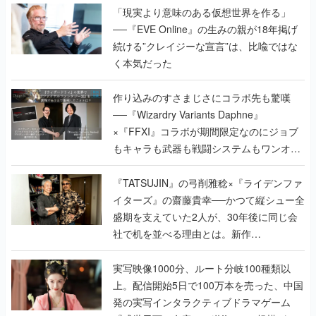
「現実より意味のある仮想世界を作る」
──『EVE Online』の生みの親が18年掲げ
続ける”クレイジーな宣言”は、比喩ではな
く本気だった
作り込みのすさまじさにコラボ先も驚嘆
──『Wizardry Variants Daphne』
×『FFXI』コラボが期間限定なのにジョブ
もキャラも武器も戦闘システムもワンオフ
で作り込まれた理由を両ディレクターに聞
く
『TATSUJIN』の弓削雅稔×『ライデンファ
イターズ』の齋藤貴幸──かつて縦シュー全
盛期を支えていた2人が、30年後に同じ会
社で机を並べる理由とは。新作
『TATSUJIN EXTREME』で初タッグを組
んだレジェンド2人に訊く開発秘話
実写映像1000分、ルート分岐100種類以
上。配信開始5日で100万本を売った、中国
発の実写インタラクティブドラマゲーム