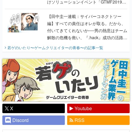
けソリューションイベント「GTMF2019」
に行って、より理解を深めよう【PR】
【田中圭一連載：サイバーコネクトツー
編】すべての責任はオレが取る。だから、
付いてきてくれないか──男の熱意はチーム
解散の危機を救い、『.hack』成功の活路を
開く。業界の快男児・松山 洋に流れる血は
若ゲのいたり〜ゲームクリエイターの青春〜
の記事一覧
『少年ジャンプ』色だった【若ゲのいた
り】
X
Youtube
Discord
RSS