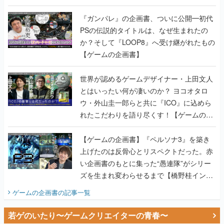
書】
『ガンパレ』の企画書、ついに公開━初代
PSの伝説的タイトルは、なぜ生まれたの
か？そして『LOOP8』へ受け継がれたもの
【ゲームの企画書】
世界が認めるゲームデザイナー・上田文人
とはいったい何が凄いのか？ ヨコオタロ
ウ・外山圭一郎らと共に『ICO』に込めら
れたこだわりを語り尽くす！【ゲームの企
画書】
【ゲームの企画書】『ペルソナ3』を築き
上げたのは反骨心とリスペクトだった。赤
い企画書のもとに集った“愚連隊”がシリー
ズを生まれ変わらせるまで【橋野桂インタ
ビュー】
ゲームの企画書
の記事一覧
若ゲのいたり〜ゲームクリエイターの青春〜