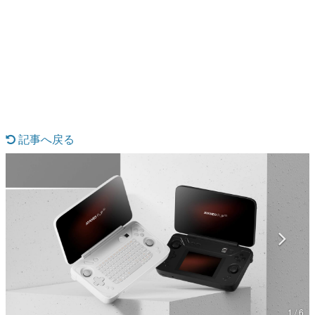
日本のコンテンツ産業やカルチャーに与えた影響を探る企
画です。
日本モバイルゲーム産業史
日本のモバイルゲーム史における主要なトピック・タイト
ルを網羅するほか、開発者へのインタビューや識者による
解説を掲載。約20年の歴史が一望できる決定版！
若ゲのいたり〜ゲームクリエイターの青春〜
『うつヌケ』『ペンと箸』等で知られるマンガ家・田中圭
一先生によるゲーム業界レポートマンガです。
記事へ戻る
なんでゲームは面白い？
ゲーム開発者・hamatsu氏がゲームの魅力を画面や操作の
具体的な形から解き明かしていく、硬派で骨太な評論連載
です。
ゲームが変えた日本語
「経験値」「裏技」「ラスボス」… ゲームにまつわる言葉
の起源や用法の変遷を、コンピューター文化史研究家・タ
イニーP氏が徹底調査。
カテゴリ
1 / 6
特集記事