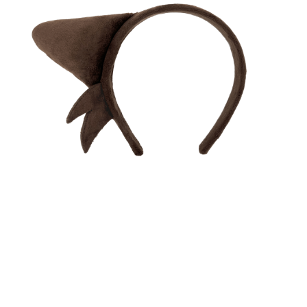
日本のコンテンツ産業やカルチャーに与えた影響を探る企
画です。
日本モバイルゲーム産業史
日本のモバイルゲーム史における主要なトピック・タイト
ルを網羅するほか、開発者へのインタビューや識者による
解説を掲載。約20年の歴史が一望できる決定版！
若ゲのいたり〜ゲームクリエイターの青春〜
『うつヌケ』『ペンと箸』等で知られるマンガ家・田中圭
一先生によるゲーム業界レポートマンガです。
なんでゲームは面白い？
ゲーム開発者・hamatsu氏がゲームの魅力を画面や操作の
具体的な形から解き明かしていく、硬派で骨太な評論連載
です。
ゲームが変えた日本語
「経験値」「裏技」「ラスボス」… ゲームにまつわる言葉
の起源や用法の変遷を、コンピューター文化史研究家・タ
イニーP氏が徹底調査。
カテゴリ
特集記事