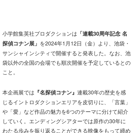
マンガ
女性向け
小学館集英社プロダクションは
「連載30周年記念 名
アプリレビュー
を2024年1月12日（金）より、池袋・
探偵コナン展」
その他
サンシャインシティで開催すると発表した。なお、池
電ファミニコゲーマーとは？
袋以外の全国の会場でも順次開催を予定しているとの
こと。
運営：株式会社マレ
本企画展では
連載30年の歴史を感
『名探偵コナン』
じるイントロダクションエリアを皮切りに、「言葉」
や「愛」など作品の魅力を6つのテーマに分けて紹介
していく。エンディングシアターでは原作の30年に
わたる歩みを振り返ることができる映像をもって締め