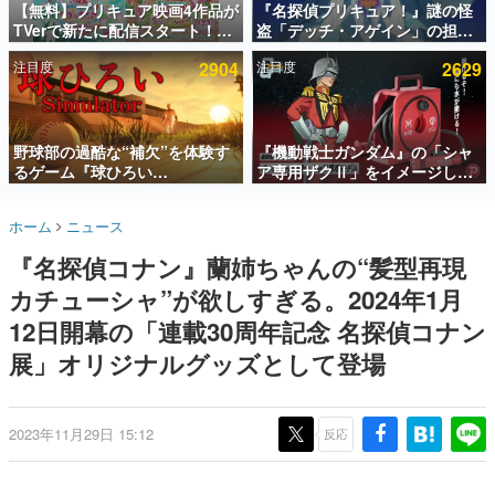
【無料】プリキュア映画4作品が
『名探偵プリキュア！』謎の怪
TVerで新たに配信スタート！な
盗「デッチ・アゲイン」の担当
インタビュー
んと2018年～2024年の映画ほぼ
キャストは天﨑滉平さんと判
注目度
2904
注目度
2629
すべてが見放題に、ぶっちゃけ
明。『Re:ゼロから始める異世
連載・特集一覧
ありえないラインナップ
界生活』オットー役、『ヒプノ
シスマイク』山田三郎役など
殿堂入り記事
SNS拡散数が数千以上！ ページビュー数万以上！ などな
野球部の過酷な“補欠”を体験す
『機動戦士ガンダム』の「シャ
ど。多くの人々に読まれた、電ファミ渾身の“殿堂入り”記
るゲーム『球ひろい
ア専用ザクⅡ」をイメージした
事をまとめました。
Simulator』が「1件」のウィッ
散水ホースリールが予約開始。
シュリストをもとにチェコ語に
本体にはシャアのパーソナルマ
ゲームの企画書
ホーム
ニュース
対応しSNSで話題に。『キング
ークやジオン公国軍のエンブレ
名作ゲームクリエイターの方々に製作時のエピソードをお
聞きし、ヒットする企画（ゲーム）とは何か？を探ってい
ダム・カム』開発元やチェコの
ム、型式番号などを配置
『名探偵コナン』蘭姉ちゃんの“髪型再現
きます。
プロ野球選手から称賛の声
カチューシャ”が欲しすぎる。2024年1月
赫本
この物語を解いてはいけない。『赫本』は、〈試験問題〉
12日開幕の「連載30周年記念 名探偵コナン
の形をした短編ホラー小説集です。
展」オリジナルグッズとして登場
新世代に訊く
これからのデジタルゲーム市場を担う若きクリエイター達
の姿を追い、彼らのルーツと情熱を探っていきます。
2023年11月29日 15:12
反応
ゲーム世代の作家たち
ゲームに多大な影響を受けた作家さんに取材し、ゲームが