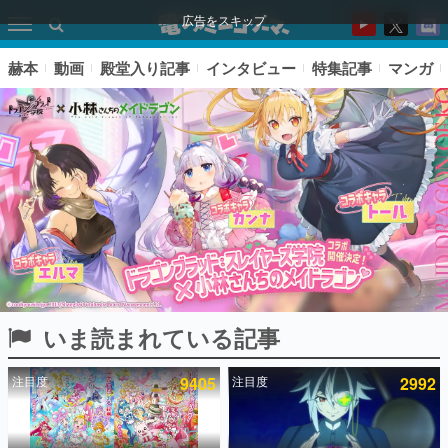
広告をスキップ
赫本
動画
殿堂入り記事
インタビュー
特集記事
マンガ
いま読まれている記事
ピックアップ
注目度
9405
注目度
2992
電ファミのいま読まれている記事ランキング
アプリセール情報