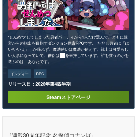
“ぜんめつ”してしまった勇者パーティから1人だけ選んで、ともに迷
宮からの脱出を目指すダンジョン探索RPGです。 ただし勇者は「は
い/いいえ」しか喋れず、魔法使いは魔法が使えず、戦士は可愛らし
い人形になっていて、僧侶は██を崇拝しています。誰を救うのかを
選ぶのは、あなたです。
インディー
RPG
リリース日：2026年第4四半期
Steamストアページ
『連載30周年記念 名探偵コナン展』