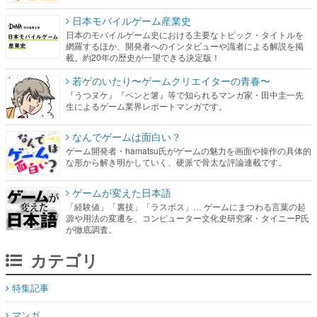
日本モバイルゲーム産業史
日本のモバイルゲーム史における主要なトピック・タイトルを
網羅するほか、開発者へのインタビューや識者による解説を掲
載。約20年の歴史が一望できる決定版！
若ゲのいたり〜ゲームクリエイターの青春〜
『うつヌケ』『ペンと箸』等で知られるマンガ家・田中圭一先
生によるゲーム業界レポートマンガです。
なんでゲームは面白い？
ゲーム開発者・hamatsu氏がゲームの魅力を画面や操作の具体的
な形から解き明かしていく、硬派で骨太な評論連載です。
ゲームが変えた日本語
「経験値」「裏技」「ラスボス」… ゲームにまつわる言葉の起
源や用法の変遷を、コンピューター文化史研究家・タイニーP氏
が徹底調査。
カテゴリ
特集記事
マンガ