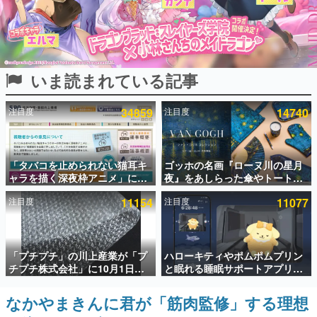
インタビュー
連載・特集一覧
いま読まれている記事
殿堂入り記事
SNS拡散数が数千以上！ ページビュー数万以上！ などな
ど。多くの人々に読まれた、電ファミ渾身の“殿堂入り”記
注目度
34859
注目度
14740
事をまとめました。
ゲームの企画書
名作ゲームクリエイターの方々に製作時のエピソードをお
聞きし、ヒットする企画（ゲーム）とは何か？を探ってい
「タバコを止められない猫耳キ
ゴッホの名画『ローヌ川の星月
きます。
ャラを描く深夜枠アニメ」に視
夜』をあしらった傘やトートバ
聴者の一部から批判意見。違法
ッグなどが登場。8月7日21時よ
赫本
注目度
11154
注目度
11077
薬物の使用と思しき描写も含め
り2日間限定で予約販売
この物語を解いてはいけない。『赫本』は、〈試験問題〉
て、BPOが議論を交わす
の形をした短編ホラー小説集です。
新世代に訊く
「プチプチ」の川上産業が「プ
ハローキティやポムポムプリン
これからのデジタルゲーム市場を担う若きクリエイター達
チプチ株式会社」に10月1日よ
と眠れる睡眠サポートアプリ
の姿を追い、彼らのルーツと情熱を探っていきます。
り社名変更へ。創業58年で初め
『ゆめたび』が配信中。キャラ
ての変更で、“プチッ”と鳴るお
ごとのASMRや目覚ましアラー
なかやまきんに君が「筋肉監修」する理想
ゲーム世代の作家たち
なじみの緩衝材が会社の名前に
ムも搭載
ゲームに多大な影響を受けた作家さんに取材し、ゲームが