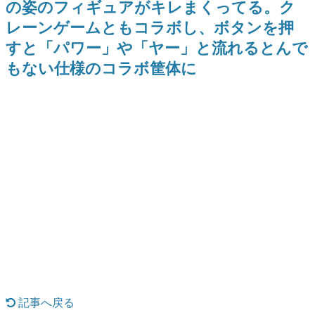
の姿のフィギュアがキレまくってる。ク
日本のコンテンツ産業やカルチャーに与えた影響を探る企
レーンゲームともコラボし、ボタンを押
画です。
すと「パワー」や「ヤー」と流れるとんで
日本モバイルゲーム産業史
日本のモバイルゲーム史における主要なトピック・タイト
もない仕様のコラボ筐体に
ルを網羅するほか、開発者へのインタビューや識者による
解説を掲載。約20年の歴史が一望できる決定版！
若ゲのいたり〜ゲームクリエイターの青春〜
『うつヌケ』『ペンと箸』等で知られるマンガ家・田中圭
一先生によるゲーム業界レポートマンガです。
なんでゲームは面白い？
ゲーム開発者・hamatsu氏がゲームの魅力を画面や操作の
具体的な形から解き明かしていく、硬派で骨太な評論連載
です。
ゲームが変えた日本語
「経験値」「裏技」「ラスボス」… ゲームにまつわる言葉
の起源や用法の変遷を、コンピューター文化史研究家・タ
イニーP氏が徹底調査。
カテゴリ
記事へ戻る
特集記事