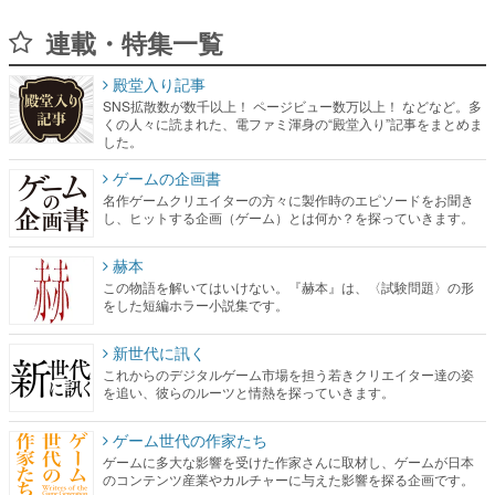
連載・特集一覧
殿堂入り記事
SNS拡散数が数千以上！ ページビュー数万以上！ などなど。多
くの人々に読まれた、電ファミ渾身の“殿堂入り”記事をまとめま
した。
ゲームの企画書
名作ゲームクリエイターの方々に製作時のエピソードをお聞き
し、ヒットする企画（ゲーム）とは何か？を探っていきます。
赫本
この物語を解いてはいけない。『赫本』は、〈試験問題〉の形
をした短編ホラー小説集です。
新世代に訊く
これからのデジタルゲーム市場を担う若きクリエイター達の姿
を追い、彼らのルーツと情熱を探っていきます。
ゲーム世代の作家たち
ゲームに多大な影響を受けた作家さんに取材し、ゲームが日本
のコンテンツ産業やカルチャーに与えた影響を探る企画です。