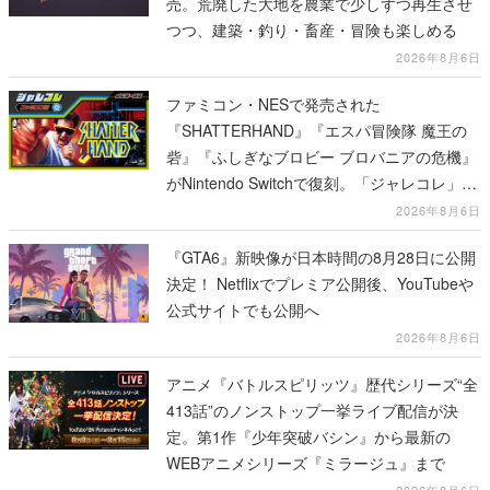
売。荒廃した大地を農業で少しずつ再生させ
つつ、建築・釣り・畜産・冒険も楽しめる
2026年8月6日
ファミコン・NESで発売された
『SHATTERHAND』『エスパ冒険隊 魔王の
砦』『ふしぎなブロビー ブロバニアの危機』
がNintendo Switchで復刻。「ジャレコレ」シ
リーズから3作が発売予定
2026年8月6日
『GTA6』新映像が日本時間の8月28日に公開
決定！ Netflixでプレミア公開後、YouTubeや
公式サイトでも公開へ
2026年8月6日
アニメ『バトルスピリッツ』歴代シリーズ“全
413話”のノンストップ一挙ライブ配信が決
定。第1作『少年突破バシン』から最新の
WEBアニメシリーズ『ミラージュ』まで
2026年8月6日