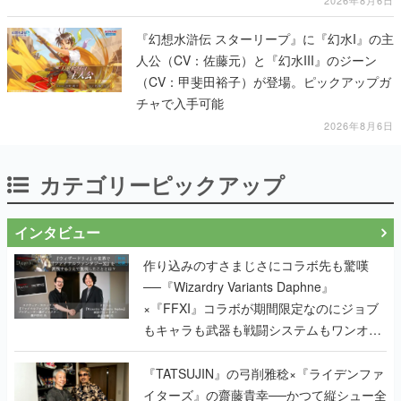
『幻想水滸伝 スターリープ』に『幻水I』の主
人公（CV：佐藤元）と『幻水III』のジーン
（CV：甲斐田裕子）が登場。ピックアップガ
チャで入手可能
2026年8月6日
カテゴリーピックアップ
インタビュー
作り込みのすさまじさにコラボ先も驚嘆
──『Wizardry Variants Daphne』
×『FFXI』コラボが期間限定なのにジョブ
もキャラも武器も戦闘システムもワンオフ
で作り込まれた理由を両ディレクターに聞
く
『TATSUJIN』の弓削雅稔×『ライデンファ
イターズ』の齋藤貴幸──かつて縦シュー全