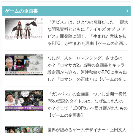
ゲームの企画書
『アビス』は、ひとつの奇跡だった──膨大
な開発資料とともに『テイルズ オブ ジ ア
ビス』開発陣に聞く、「生まれた意味を知
るRPG」が生まれた理由【ゲームの企画
書】
なにが、人を「ロマンシング」させるの
か？『ロマサガ2』当時の企画書とキャラ
設定画から迫る、河津秋敏がRPGに生み出
した「ロマン」の正体とは【ゲームの企画
書】
『ガンパレ』の企画書、ついに公開━初代
PSの伝説的タイトルは、なぜ生まれたの
か？そして『LOOP8』へ受け継がれたもの
【ゲームの企画書】
世界が認めるゲームデザイナー・上田文人