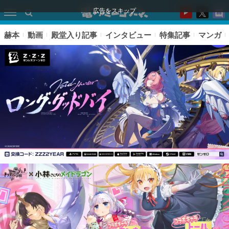
広告をスキップ
赫本
動画
殿堂入り記事
インタビュー
特集記事
マンガ
ピックアップ
電ファミのいま読まれている記事ランキング
アプリセール情報