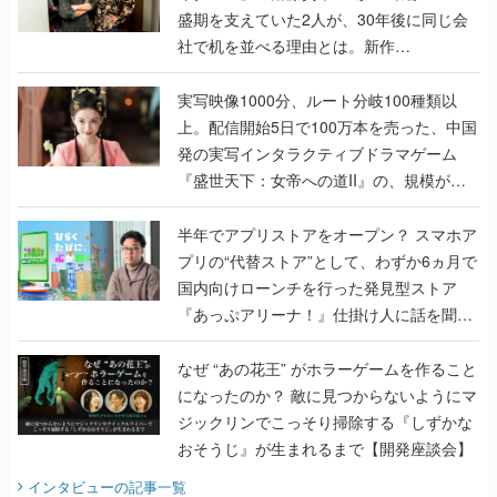
盛期を支えていた2人が、30年後に同じ会
社で机を並べる理由とは。新作
『TATSUJIN EXTREME』で初タッグを組
んだレジェンド2人に訊く開発秘話
実写映像1000分、ルート分岐100種類以
上。配信開始5日で100万本を売った、中国
発の実写インタラクティブドラマゲーム
『盛世天下：女帝への道II』の、規模が違
うこだわりをプロデューサーに聞いた
半年でアプリストアをオープン？ スマホア
プリの“代替ストア”として、わずか6ヵ月で
国内向けローンチを行った発見型ストア
『あっぷアリーナ！』仕掛け人に話を聞い
てみた
なぜ “あの花王” がホラーゲームを作ること
になったのか？ 敵に見つからないようにマ
ジックリンでこっそり掃除する『しずかな
おそうじ』が生まれるまで【開発座談会】
インタビュー
の記事一覧