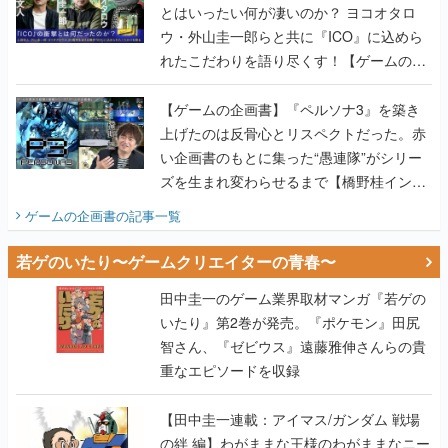
とはいったい何が凄いのか？ ヨコオタロ
ウ・外山圭一郎らと共に『ICO』に込めら
れたこだわりを語り尽くす！【ゲームの企
画書】
【ゲームの企画書】『ペルソナ3』を築き
上げたのは反骨心とリスペクトだった。赤
い企画書のもとに集った“愚連隊”がシリー
ズを生まれ変わらせるまで【橋野桂インタ
ビュー】
ゲームの企画書
の記事一覧
若ゲのいたり〜ゲームクリエイターの青春〜
田中圭一のゲーム業界取材マンガ『若ゲの
いたり』第2巻が発売。『ポケモン』田尻
智さん、『ゼビウス』遠藤雅伸さんらの貴
重なエピソードを収録
【田中圭一連載：アイマス/ガンダム 戦場
の絆 編】わがままな王様のわがままなニー