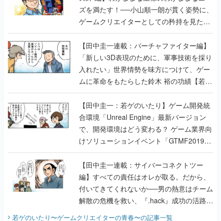
ズを満たす！──小山順一朗が貫く姿勢に、
ゲームクリエイターとしての矜持を見た
【若ゲのいたり最終回】
【田中圭一連載：バーチャファイター編】
「新しい3D表現のために、軍事技術を採り
入れたい」世界情勢を味方につけて、ゲー
ムに革命をもたらした鈴木 裕の功績【若ゲ
のいたり】
【田中圭一：若ゲのいたり】ゲーム開発統
合環境「Unreal Engine」最新バージョン
で、開発環境はどう変わる？ ゲーム業界向
けソリューションイベント「GTMF2019」
に行って、より理解を深めよう【PR】
【田中圭一連載：サイバーコネクトツー
編】すべての責任はオレが取る。だから、
付いてきてくれないか──男の熱意はチーム
解散の危機を救い、『.hack』成功の活路を
開く。業界の快男児・松山 洋に流れる血は
若ゲのいたり〜ゲームクリエイターの青春〜
の記事一覧