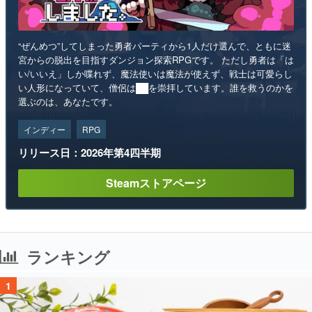
“ぜんめつ”してしまった勇者パーティから1人だけ選んで、ともに迷
宮からの脱出を目指すダンジョン探索RPGです。 ただし勇者は「は
い/いいえ」しか喋れず、魔法使いは魔法が使えず、戦士は可愛らし
い人形になっていて、僧侶は██を崇拝しています。誰を救うのかを
選ぶのは、あなたです。
インディー
RPG
リリース日：2026年第4四半期
Steamストアページ
ランキング
1