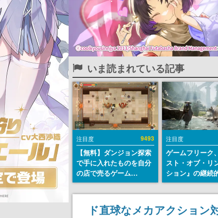
いま読まれている記事
9493
注目度
注目度
【無料】ダンジョン探索
ゲームフリーク
で手に入れたものを自分
スト・オブ・リ
の店で売るゲーム
ション』の継続
『Moonlighter』が
デ方針を表明。
Steamにて無料配布中！
からの意見を真
続編『Moonlighter 2』
止めて対応へ。
ド直球なメカアクション対戦
の9月2日正式リリースを
チは約1週間以