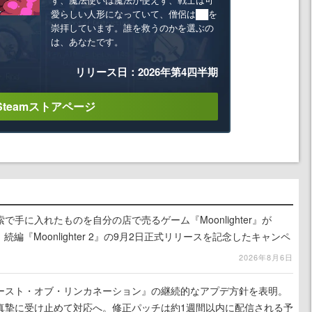
愛らしい人形になっていて、僧侶は██を
崇拝しています。誰を救うのかを選ぶの
は、あなたです。
リリース日：2026年第4四半期
Steamストアページ
手に入れたものを自分の店で売るゲーム『Moonlighter』が
続編『Moonlighter 2』の9月2日正式リリースを記念したキャンペ
2026年8月6日
ースト・オブ・リンカネーション』の継続的なアプデ方針を表明。
真摯に受け止めて対応へ。修正パッチは約1週間以内に配信される予