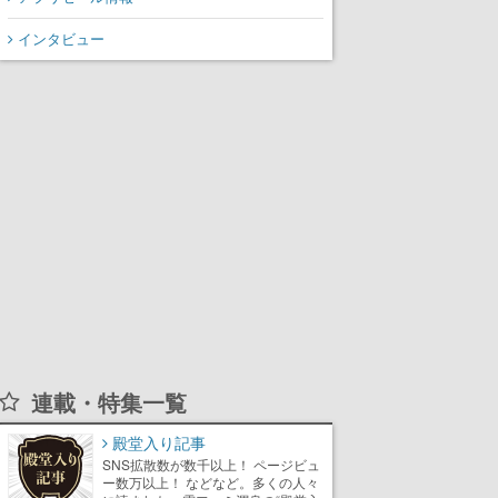
インタビュー
連載・特集一覧
殿堂入り記事
SNS拡散数が数千以上！ ページビュ
ー数万以上！ などなど。多くの人々