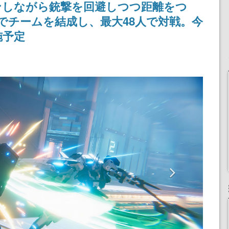
ンしながら銃撃を回避しつつ距離をつ
女子や、萌え声不思議ち
産で登場、過去に発売し
ゃん女子と青春を謳歌
たグッズの再販も
人でチームを結成し、最大48人で対戦。今
施予定