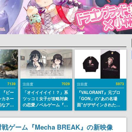
7139
7029
5973
注目度
注目度
、『ビー
「オイイイイイ！？」系
『VALORANT』元プロ
ンカネー
ツッコミ女子が攻略対象
「GON」の“あの名場
的なアプ
の恋愛ノベルゲーム『美
面”がデザインされた新
ユーザー
術部カノジョ』Steamス
作グッズが本日8月5日よ
摯に受け
トアページが公開。「お
り期間限定で発売。Tシ
修正パッ
前らーそろそろ自重しろ
ャツやコインケース、ア
ゲーム『Mecha BREAK』の新映像
内に配信
ー？＾＾」暗黒微笑の夢
クキーなどが全品受注生