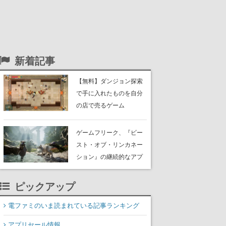
新着記事
【無料】ダンジョン探索
で手に入れたものを自分
の店で売るゲーム
『Moonlighter』がSteam
にて無料配布中！続編
ゲームフリーク、『ビー
『Moonlighter 2』の9月2
スト・オブ・リンカネー
日正式リリースを記念し
ション』の継続的なアプ
たキャンペーン
デ方針を表明。ユーザー
からの意見を真摯に受け
ピックアップ
止めて対応へ。修正パッ
チは約1週間以内に配信さ
電ファミのいま読まれている記事ランキング
れる予定
アプリセール情報