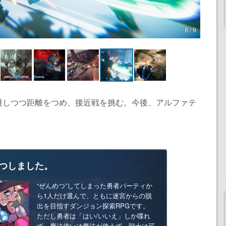
8 / 9
避しつつ距離をつめ、接近戦を挑む。今後、アルファテ
つしました。
“ぜんめつ”してしまった勇者パーティか
ら1人だけ選んで、ともに迷宮からの脱
出を目指すダンジョン探索RPGです。
ただし勇者は「はい/いいえ」しか喋れ
ず、魔法使いは魔法が使えず、戦士は可