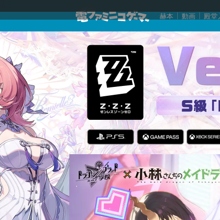
赫本
動画
殿堂