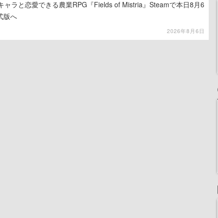
と恋愛できる農業RPG『Fields of Mistria』Steamで本日8月6
式版へ
2026年8月6日