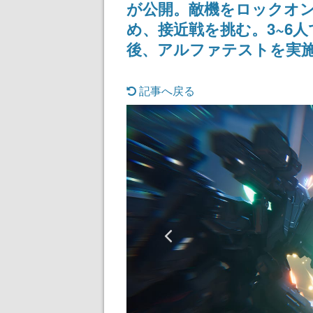
が公開。敵機をロックオ
記念したキャンペーン
される予定
め、接近戦を挑む。3~6
後、アルファテストを実
記事へ戻る