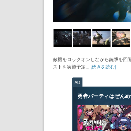
敵機をロックオンしながら銃撃を回
ストを実施予定...
[続きを読む]
AD
勇者パーティはぜんめ