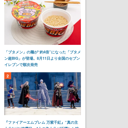
「ブタメン」の麺が“約4倍”になった「ブタメ
ン超BIG」が登場。8月11日より全国のセブン
イレブンで順次発売
2
『ファイアーエムブレム 万紫千紅』“真の主