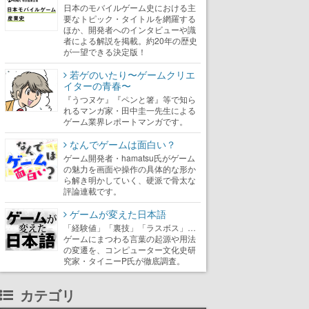
日本のモバイルゲーム史における主
要なトピック・タイトルを網羅する
ほか、開発者へのインタビューや識
者による解説を掲載。約20年の歴史
が一望できる決定版！
若ゲのいたり〜ゲームクリエ
イターの青春〜
『うつヌケ』『ペンと箸』等で知ら
れるマンガ家・田中圭一先生による
ゲーム業界レポートマンガです。
なんでゲームは面白い？
ゲーム開発者・hamatsu氏がゲーム
の魅力を画面や操作の具体的な形か
ら解き明かしていく、硬派で骨太な
評論連載です。
ゲームが変えた日本語
「経験値」「裏技」「ラスボス」…
ゲームにまつわる言葉の起源や用法
の変遷を、コンピューター文化史研
究家・タイニーP氏が徹底調査。
カテゴリ