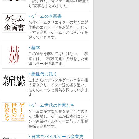
に読まれた、電ファミ渾身の“殿堂入
り”記事をまとめました。
ゲームの企画書
名作ゲームクリエイターの方々に製
作時のエピソードをお聞きし、ヒッ
トする企画（ゲーム）とは何か？を
探っていきます。
赫本
この物語を解いてはいけない。『赫
本』は、〈試験問題〉の形をした短
編ホラー小説集です。
新世代に訊く
これからのデジタルゲーム市場を担
う若きクリエイター達の姿を追い、
彼らのルーツと情熱を探っていきま
す。
ゲーム世代の作家たち
ゲームに多大な影響を受けた作家さ
んに取材し、ゲームが日本のコンテ
ンツ産業やカルチャーに与えた影響
を探る企画です。
日本モバイルゲーム産業史