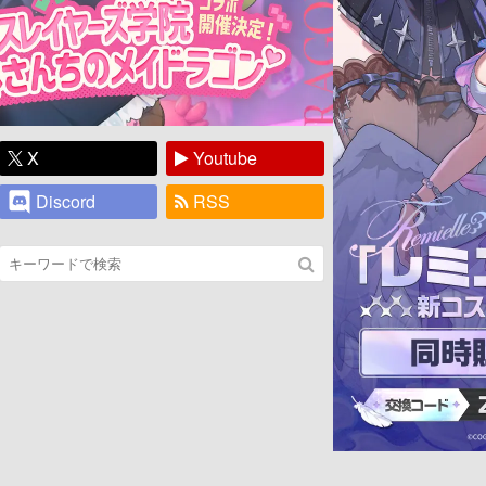
X
Youtube
Discord
RSS