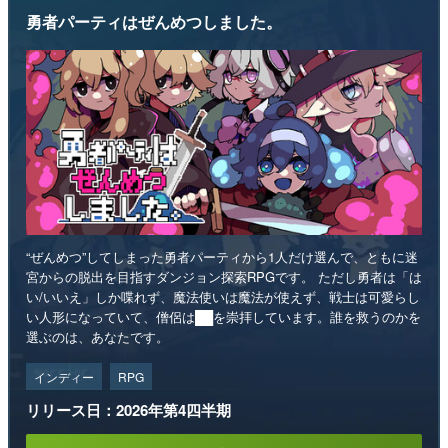
勇者パーティはぜんめつしました。
“ぜんめつ”してしまった勇者パーティから1人だけ選んで、ともに迷
宮からの脱出を目指すダンジョン探索RPGです。 ただし勇者は「は
い/いいえ」しか喋れず、魔法使いは魔法が使えず、戦士は可愛らし
い人形になっていて、僧侶は██を崇拝しています。誰を救うのかを
選ぶのは、あなたです。
インディー
RPG
リリース日：2026年第4四半期