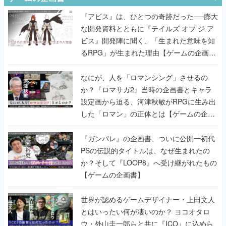
『アビス』は、ひとつの奇跡だった──膨大
な開発資料とともに『テイルズ オブ ジ ア
ビス』開発陣に聞く、「生まれた意味を知
るRPG」が生まれた理由【ゲームの企画
書】
なにが、人を「ロマンシング」させるの
か？『ロマサガ2』当時の企画書とキャラ
設定画から迫る、河津秋敏がRPGに生み出
した「ロマン」の正体とは【ゲームの企画
書】
『ガンパレ』の企画書、ついに公開━初代
PSの伝説的タイトルは、なぜ生まれたの
か？そして『LOOP8』へ受け継がれたもの
【ゲームの企画書】
世界が認めるゲームデザイナー・上田文人
とはいったい何が凄いのか？ ヨコオタロ
ウ・外山圭一郎らと共に『ICO』に込めら