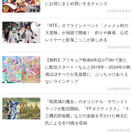
にお得にまとめ買いするチャンス
2026年8月9日
『NTE』オフラインイベント「メェメェ村の
大冒険」が池袋で開催！ 釣りや麻雀、公式
レイヤーと影鬼ごっこが楽しめる
2026年8月9日
【無料】プリキュア映画4作品がTVerで新た
に配信スタート！なんと2018年～2024年の映
画ほぼすべてが見放題に、ぶっちゃけありえ
ないラインナップ
2026年8月9日
『暗黒城の魔女』のオリジナル・サウンドト
ラックが配信開始。『FFタクティクス』『十
三機兵防衛圏』などの楽曲を手がけた崎元仁
氏による全13曲を収録
2026年8月9日