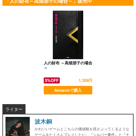
「人の財布～高畑朋子の場合～」販売中
人の財布 ～高畑朋子の場合
～
5%OFF
1,359円
Amazonで購入
ライター
波木銅
かわいいゲームとこちらの価値観を揺さぶってくるような
ゲームをたくさんプレイしたい。『シルバー事件』と『ナ