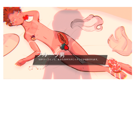
日本のコンテンツ産業やカルチャーに与えた影響を探る企
画です。
日本モバイルゲーム産業史
日本のモバイルゲーム史における主要なトピック・タイト
ルを網羅するほか、開発者へのインタビューや識者による
解説を掲載。約20年の歴史が一望できる決定版！
若ゲのいたり〜ゲームクリエイターの青春〜
『うつヌケ』『ペンと箸』等で知られるマンガ家・田中圭
一先生によるゲーム業界レポートマンガです。
なんでゲームは面白い？
ゲーム開発者・hamatsu氏がゲームの魅力を画面や操作の
具体的な形から解き明かしていく、硬派で骨太な評論連載
です。
ゲームが変えた日本語
「経験値」「裏技」「ラスボス」… ゲームにまつわる言葉
の起源や用法の変遷を、コンピューター文化史研究家・タ
イニーP氏が徹底調査。
カテゴリ
特集記事