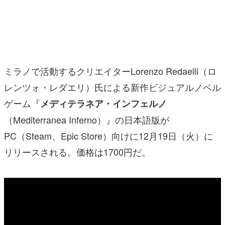
マンガ
女性向け
アプリレビュー
ミラノで活動するクリエイターLorenzo Redaelli（ロ
その他
レンツォ・レダエリ）氏による新作ビジュアルノベル
ゲーム『
メディテラネア・インフェルノ
電ファミニコゲーマーとは？
（Mediterranea Inferno）』の日本語版が
運営：株式会社マレ
PC（Steam、Epic Store）向けに12月19日（火）に
リリースされる。価格は1700円だ。