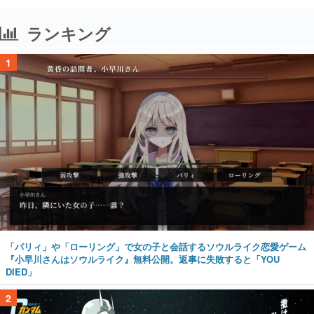
ランキング
1
「パリィ」や「ローリング」で女の子と会話するソウルライク恋愛ゲーム
『小早川さんはソウルライク』無料公開。返事に失敗すると「YOU
DIED」
2