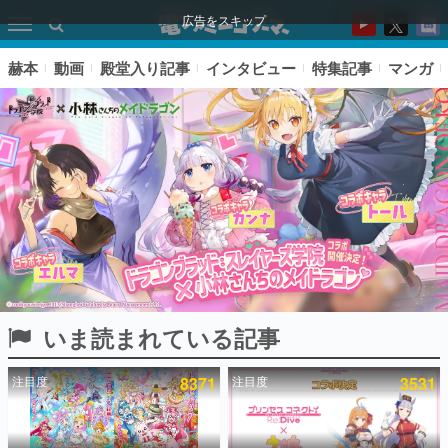
広告をスキップ
赫本
動画
殿堂入り記事
インタビュー
特集記事
マンガ
いま読まれている記事
ピックアップ
注目度
8371
注目度
3531
電ファミのいま読まれている記事ランキング
アプリセール情報