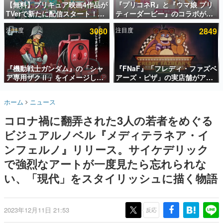
【無料】プリキュア映画4作品が
『プリコネR』と『ウマ娘 プリ
TVerで新たに配信スタート！な
ティーダービー』のコラボが決
インタビュー
んと2018年～2024年の映画ほぼ
定！“最大170連無料”の8.5周年
注目度
3080
注目度
2849
すべてが見放題に、ぶっちゃけ
キャンペーンなども発表
連載・特集一覧
ありえないラインナップ
殿堂入り記事
SNS拡散数が数千以上！ ページビュー数万以上！ などな
『機動戦士ガンダム』の「シャ
『FNaF』「フレディ・ファズベ
ど。多くの人々に読まれた、電ファミ渾身の“殿堂入り”記
ア専用ザクⅡ」をイメージした
アーズ・ピザ」の実店舗がアメ
事をまとめました。
散水ホースリールが予約開始。
リカの商業施設「American
本体にはシャアのパーソナルマ
Dream」に2027年オープン！
ゲームの企画書
ホーム
ニュース
ークやジオン公国軍のエンブレ
ScottGamesとの共同開発、食
名作ゲームクリエイターの方々に製作時のエピソードをお
聞きし、ヒットする企画（ゲーム）とは何か？を探ってい
ム、型式番号などを配置
事だけでなくステージショーや
コロナ禍に翻弄された3人の若者をめぐる
きます。
没入型のホラー体験も楽しめる
ビジュアルノベル『メディテラネア・イ
赫本
この物語を解いてはいけない。『赫本』は、〈試験問題〉
ンフェルノ』リリース。サイケデリック
の形をした短編ホラー小説集です。
で強烈なアートが一度見たら忘れられな
い、「現代」をスタイリッシュに描く物語
新世代に訊く
これからのデジタルゲーム市場を担う若きクリエイター達
の姿を追い、彼らのルーツと情熱を探っていきます。
2023年12月11日 21:53
反応
ゲーム世代の作家たち
ゲームに多大な影響を受けた作家さんに取材し、ゲームが