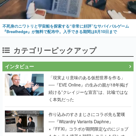
不死身のニワトリと宇宙船を探索する“非常に好評”なサバイバルゲーム
『Breathedge』が無料で配布中。入手できる期間は8月10日まで
カテゴリーピックアップ
インタビュー
「現実より意味のある仮想世界を作る」
──『EVE Online』の生みの親が18年掲げ
続ける”クレイジーな宣言”は、比喩ではな
く本気だった
作り込みのすさまじさにコラボ先も驚嘆
──『Wizardry Variants Daphne』
×『FFXI』コラボが期間限定なのにジョブ
もキャラも武器も戦闘システムもワンオフ