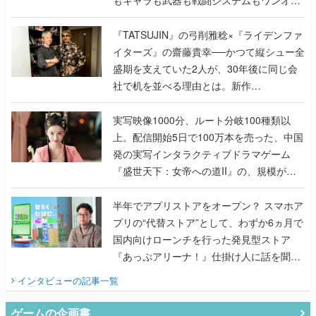
で作り込まれた理由を両ディレクターに聞
く
『TATSUJIN』の弓削雅稔×『ライデンファ
イターズ』の齋藤貴幸──かつて縦シュー全
盛期を支えていた2人が、30年後に同じ会
社で机を並べる理由とは。新作
『TATSUJIN EXTREME』で初タッグを組
んだレジェンド2人に訊く開発秘話
実写映像1000分、ルート分岐100種類以
上。配信開始5日で100万本を売った、中国
発の実写インタラクティブドラマゲーム
『盛世天下：女帝への道II』の、規模が違
うこだわりをプロデューサーに聞いた
半年でアプリストアをオープン？ スマホア
プリの“代替ストア”として、わずか6ヵ月で
国内向けローンチを行った発見型ストア
『あっぷアリーナ！』仕掛け人に話を聞い
てみた
インタビュー
の記事一覧
ゲームの企画書