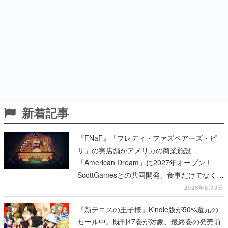
新着記事
『FNaF』「フレディ・ファズベアーズ・ピ
ザ」の実店舗がアメリカの商業施設
「American Dream」に2027年オープン！
ScottGamesとの共同開発、食事だけでなくス
テージショーや没入型のホラー体験も楽しめ
2026年8月9日
る
『新テニスの王子様』Kindle版が50%還元の
セール中。既刊47巻が対象、最終巻の発売前