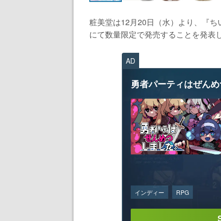
粧美堂は12月20日（水）より、『
にて数量限定で発売することを発表した
AD
勇者パーティはぜんめ
インディー
RPG