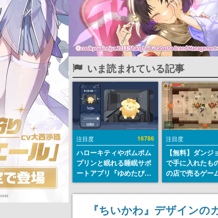
いま読まれている記事
16786
注目度
注目度
ハローキティやポムポム
【無料】ダンジ
プリンと眠れる睡眠サポ
で手に入れたも
ートアプリ『ゆめたび』
の店で売るゲー
が配信中。キャラごとの
『Moonlighte
ASMRや目覚ましアラー
Steamにて無料
ムも搭載
続編『Moonlight
『ちいかわ』デザインのカ
の9月2日正式リ