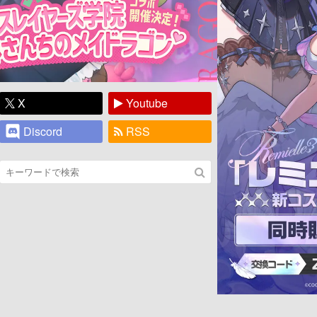
X
Youtube
Discord
RSS