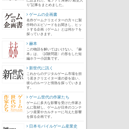
り”記事をまとめました。
ゲームの企画書
名作ゲームクリエイターの方々に製
作時のエピソードをお聞きし、ヒッ
トする企画（ゲーム）とは何か？を
探っていきます。
赫本
この物語を解いてはいけない。『赫
本』は、〈試験問題〉の形をした短
編ホラー小説集です。
新世代に訊く
これからのデジタルゲーム市場を担
う若きクリエイター達の姿を追い、
彼らのルーツと情熱を探っていきま
す。
ゲーム世代の作家たち
ゲームに多大な影響を受けた作家さ
んに取材し、ゲームが日本のコンテ
ンツ産業やカルチャーに与えた影響
を探る企画です。
日本モバイルゲーム産業史