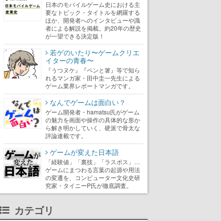
日本のモバイルゲーム史における主
要なトピック・タイトルを網羅する
ほか、開発者へのインタビューや識
者による解説を掲載。約20年の歴史
が一望できる決定版！
若ゲのいたり〜ゲームクリエ
イターの青春〜
『うつヌケ』『ペンと箸』等で知ら
れるマンガ家・田中圭一先生による
ゲーム業界レポートマンガです。
なんでゲームは面白い？
ゲーム開発者・hamatsu氏がゲーム
の魅力を画面や操作の具体的な形か
ら解き明かしていく、硬派で骨太な
評論連載です。
ゲームが変えた日本語
「経験値」「裏技」「ラスボス」…
ゲームにまつわる言葉の起源や用法
の変遷を、コンピューター文化史研
究家・タイニーP氏が徹底調査。
カテゴリ