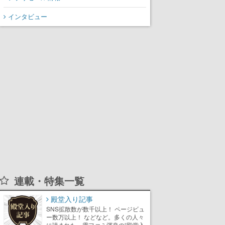
インタビュー
連載・特集一覧
殿堂入り記事
SNS拡散数が数千以上！ ページビュ
ー数万以上！ などなど。多くの人々
に読まれた、電ファミ渾身の“殿堂入