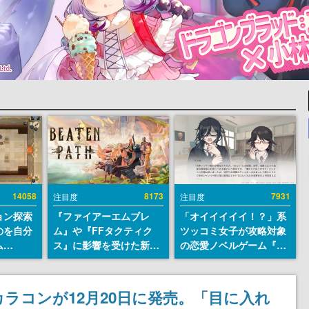
14058
8173
7931
注目度
注目度
ョン探索
『ファイアーエムブレ
「オイイイイイ！？」系
のを自分
ム』や『FFタクティク
ツッコミ女子が攻略対象
ム
ス』に影響を受けた新作
の恋愛ノベルゲーム『美
r』が
戦略RPG『Beaten
術部カノジョ』Steamス
配布中！
Path』2027年に発売
トアページが公開。「お
er 2』
へ。PC（Steam）、
前らーそろそろ自重しろ
ラコンが12月20日に発売。「目に入れ
リースを
PS5、Xbox、Switch向
ー？＾＾」暗黒微笑の夢