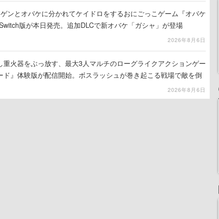
ンゲンとオバケに分かれてケイドロをするおにごっこゲーム『オバケ
do Switch版が本日発売。追加DLCで新オバケ「ガシャ」が登場
2026年8月6日
し重火器をぶっ放す、最大3人マルチのローグライクアクションゲー
ード』体験版が配信開始。ボスラッシュが巻き起こる戦場で敵を倒
コアを競い合え
2026年8月6日