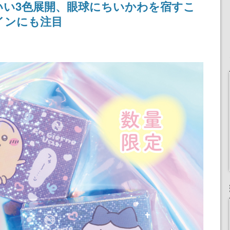
いい3色展開、眼球にちいかわを宿すこ
ペーン
けにリリース予定
女子や、萌え声不思議ち
ゃん女子と青春を謳歌
インにも注目