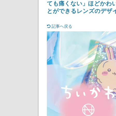
ても痛くない」ほどかわ
記念したキャン
とができるレンズのデザ
記事へ戻る