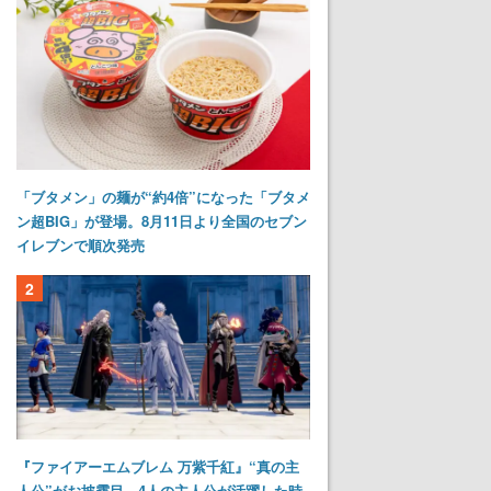
「ブタメン」の麺が“約4倍”になった「ブタメ
ン超BIG」が登場。8月11日より全国のセブン
イレブンで順次発売
2
『ファイアーエムブレム 万紫千紅』“真の主
人公”がお披露目。4人の主人公が活躍した時