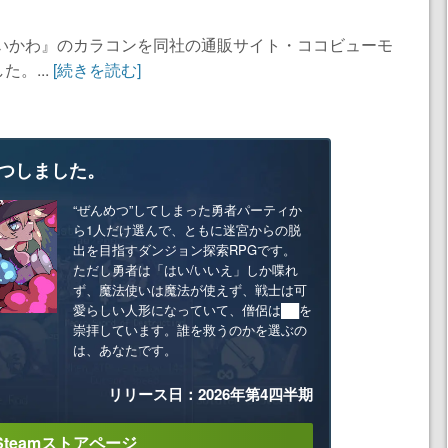
ちいかわ』のカラコンを同社の通販サイト・ココビューモ
。...
[続きを読む]
つしました。
“ぜんめつ”してしまった勇者パーティか
ら1人だけ選んで、ともに迷宮からの脱
出を目指すダンジョン探索RPGです。
ただし勇者は「はい/いいえ」しか喋れ
ず、魔法使いは魔法が使えず、戦士は可
愛らしい人形になっていて、僧侶は██を
崇拝しています。誰を救うのかを選ぶの
は、あなたです。
リリース日：2026年第4四半期
Steamストアページ