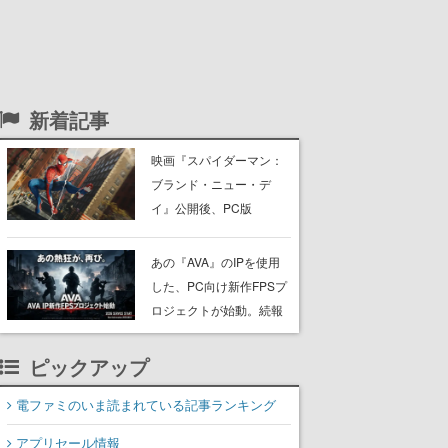
新着記事
映画『スパイダーマン：
ブランド・ニュー・デ
イ』公開後、PC版
『Marvel’s Spider-Man』
シリーズの同接数が増
あの『AVA』のIPを使用
加。1週間で「3703人→1
した、PC向け新作FPSプ
万7606人」に上昇
ロジェクトが始動。続報
は8月12日にティザーサ
イトで公開
ピックアップ
電ファミのいま読まれている記事ランキング
アプリセール情報