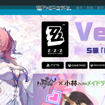
赫本
動画
殿堂