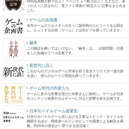
SNS拡散数が数千以上！ ページビュー数万以上！ などなど。多
くの人々に読まれた、電ファミ渾身の“殿堂入り”記事をまとめま
した。
ゲームの企画書
名作ゲームクリエイターの方々に製作時のエピソードをお聞き
し、ヒットする企画（ゲーム）とは何か？を探っていきます。
赫本
この物語を解いてはいけない。『赫本』は、〈試験問題〉の形
をした短編ホラー小説集です。
新世代に訊く
これからのデジタルゲーム市場を担う若きクリエイター達の姿
を追い、彼らのルーツと情熱を探っていきます。
ゲーム世代の作家たち
ゲームに多大な影響を受けた作家さんに取材し、ゲームが日本
のコンテンツ産業やカルチャーに与えた影響を探る企画です。
日本モバイルゲーム産業史
日本のモバイルゲーム史における主要なトピック・タイトルを
網羅するほか、開発者へのインタビューや識者による解説を掲
載。約20年の歴史が一望できる決定版！