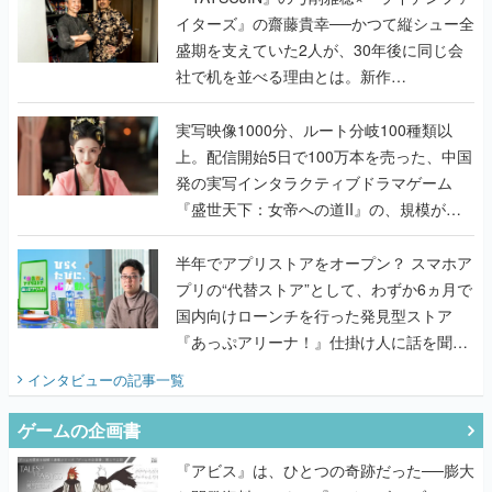
イターズ』の齋藤貴幸──かつて縦シュー全
盛期を支えていた2人が、30年後に同じ会
社で机を並べる理由とは。新作
『TATSUJIN EXTREME』で初タッグを組
んだレジェンド2人に訊く開発秘話
実写映像1000分、ルート分岐100種類以
上。配信開始5日で100万本を売った、中国
発の実写インタラクティブドラマゲーム
『盛世天下：女帝への道II』の、規模が違
うこだわりをプロデューサーに聞いた
半年でアプリストアをオープン？ スマホア
プリの“代替ストア”として、わずか6ヵ月で
国内向けローンチを行った発見型ストア
『あっぷアリーナ！』仕掛け人に話を聞い
てみた
インタビュー
の記事一覧
ゲームの企画書
『アビス』は、ひとつの奇跡だった──膨大