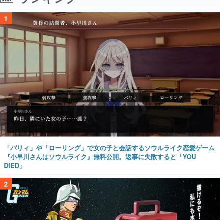
1
「パリィ」や「ローリング」で女の子と会話するソウルライク恋愛ゲーム
『小早川さんはソウルライク』無料公開。返事に失敗すると「YOU
DIED」
2