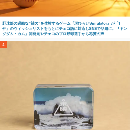
野球部の過酷な“補欠”を体験するゲーム『球ひろいSimulator』が「1
件」のウィッシュリストをもとにチェコ語に対応しSNSで話題に。『キン
グダム・カム』開発元やチェコのプロ野球選手から称賛の声
4