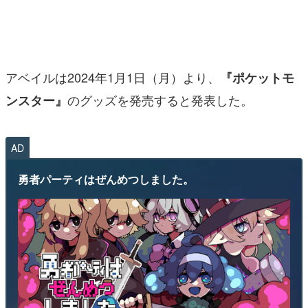
マンガ
女性向け
アベイルは2024年1月1日（月）より、
『ポケットモ
アプリレビュー
のグッズを発売すると発表した。
ンスター』
その他
電ファミニコゲーマーとは？
AD
運営：株式会社マレ
勇者パーティはぜんめつしました。