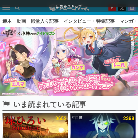
広告をスキップ
赫本
動画
殿堂入り記事
インタビュー
特集記事
マンガ
いま読まれている記事
ピックアップ
注目度
3652
注目度
2398
電ファミのいま読まれている記事ランキング
アプリセール情報