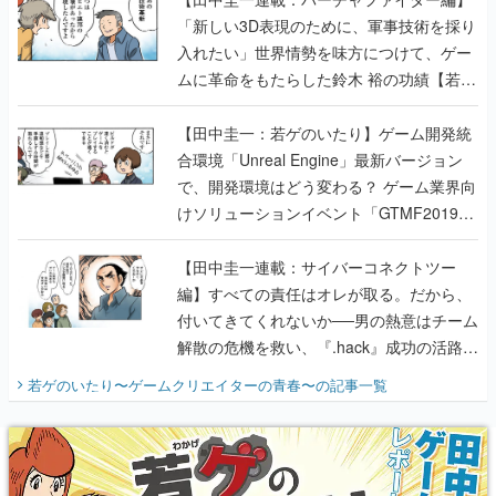
「新しい3D表現のために、軍事技術を採り
入れたい」世界情勢を味方につけて、ゲー
ムに革命をもたらした鈴木 裕の功績【若ゲ
のいたり】
【田中圭一：若ゲのいたり】ゲーム開発統
合環境「Unreal Engine」最新バージョン
で、開発環境はどう変わる？ ゲーム業界向
けソリューションイベント「GTMF2019」
に行って、より理解を深めよう【PR】
【田中圭一連載：サイバーコネクトツー
編】すべての責任はオレが取る。だから、
付いてきてくれないか──男の熱意はチーム
解散の危機を救い、『.hack』成功の活路を
開く。業界の快男児・松山 洋に流れる血は
若ゲのいたり〜ゲームクリエイターの青春〜
の記事一覧
『少年ジャンプ』色だった【若ゲのいた
り】