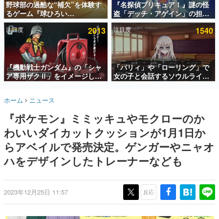
野球部の過酷な“補欠”を体験す
『名探偵プリキュア！』謎の怪
るゲーム『球ひろい
盗「デッチ・アゲイン」の担当
インタビュー
Simulator』が「1件」のウィッ
キャストは天﨑滉平さんと判
注目度
2013
注目度
1540
シュリストをもとにチェコ語に
明。『Re:ゼロから始める異世
連載・特集一覧
対応しSNSで話題に。『キング
界生活』オットー役、『ヒプノ
ダム・カム』開発元やチェコの
シスマイク』山田三郎役など
殿堂入り記事
プロ野球選手から称賛の声
SNS拡散数が数千以上！ ページビュー数万以上！ などな
『機動戦士ガンダム』の「シャ
「パリィ」や「ローリング」で
ど。多くの人々に読まれた、電ファミ渾身の“殿堂入り”記
ア専用ザクⅡ」をイメージした
女の子と会話するソウルライク
事をまとめました。
散水ホースリールが予約開始。
恋愛ゲーム『小早川さんはソウ
本体にはシャアのパーソナルマ
ルライク』無料公開。返事に失
ゲームの企画書
ホーム
ニュース
ークやジオン公国軍のエンブレ
敗すると「YOU DIED」
名作ゲームクリエイターの方々に製作時のエピソードをお
聞きし、ヒットする企画（ゲーム）とは何か？を探ってい
ム、型式番号などを配置
『ポケモン』ミミッキュやモクローのか
きます。
わいいダイカットクッションが1月1日か
赫本
この物語を解いてはいけない。『赫本』は、〈試験問題〉
らアベイルで発売決定。ゲンガーやニャオ
の形をした短編ホラー小説集です。
ハをデザインしたトレーナーなども
新世代に訊く
これからのデジタルゲーム市場を担う若きクリエイター達
の姿を追い、彼らのルーツと情熱を探っていきます。
2023年12月25日 11:57
反応
ゲーム世代の作家たち
ゲームに多大な影響を受けた作家さんに取材し、ゲームが