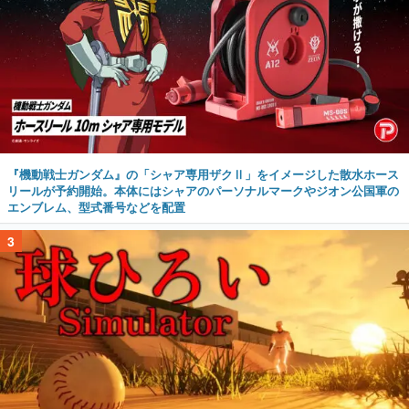
『機動戦士ガンダム』の「シャア専用ザクⅡ」をイメージした散水ホース
リールが予約開始。本体にはシャアのパーソナルマークやジオン公国軍の
エンブレム、型式番号などを配置
3