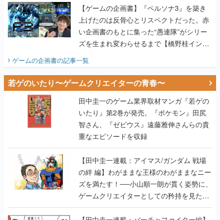
【ゲームの企画書】『ペルソナ3』を築き
上げたのは反骨心とリスペクトだった。赤
い企画書のもとに集った“愚連隊”がシリー
ズを生まれ変わらせるまで【橋野桂インタ
ビュー】
ゲームの企画書
の記事一覧
若ゲのいたり〜ゲームクリエイターの青春〜
田中圭一のゲーム業界取材マンガ『若ゲの
いたり』第2巻が発売。『ポケモン』田尻
智さん、『ゼビウス』遠藤雅伸さんらの貴
重なエピソードを収録
【田中圭一連載：アイマス/ガンダム 戦場
の絆 編】わがままな王様のわがままなニー
ズを満たす！──小山順一朗が貫く姿勢に、
ゲームクリエイターとしての矜持を見た
【若ゲのいたり最終回】
【田中圭一連載：バーチャファイター編】