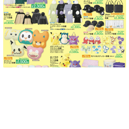
日本のコンテンツ産業やカルチャーに与えた影響を探る企
画です。
日本モバイルゲーム産業史
日本のモバイルゲーム史における主要なトピック・タイト
ルを網羅するほか、開発者へのインタビューや識者による
解説を掲載。約20年の歴史が一望できる決定版！
若ゲのいたり〜ゲームクリエイターの青春〜
『うつヌケ』『ペンと箸』等で知られるマンガ家・田中圭
一先生によるゲーム業界レポートマンガです。
なんでゲームは面白い？
ゲーム開発者・hamatsu氏がゲームの魅力を画面や操作の
具体的な形から解き明かしていく、硬派で骨太な評論連載
です。
ゲームが変えた日本語
「経験値」「裏技」「ラスボス」… ゲームにまつわる言葉
の起源や用法の変遷を、コンピューター文化史研究家・タ
イニーP氏が徹底調査。
カテゴリ
特集記事