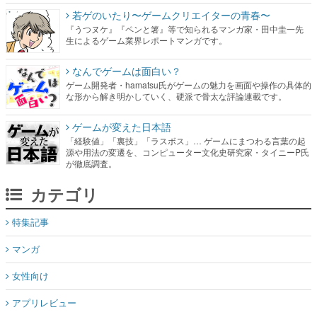
若ゲのいたり〜ゲームクリエイターの青春〜
『うつヌケ』『ペンと箸』等で知られるマンガ家・田中圭一先
生によるゲーム業界レポートマンガです。
なんでゲームは面白い？
ゲーム開発者・hamatsu氏がゲームの魅力を画面や操作の具体的
な形から解き明かしていく、硬派で骨太な評論連載です。
ゲームが変えた日本語
「経験値」「裏技」「ラスボス」… ゲームにまつわる言葉の起
源や用法の変遷を、コンピューター文化史研究家・タイニーP氏
が徹底調査。
カテゴリ
特集記事
マンガ
女性向け
アプリレビュー