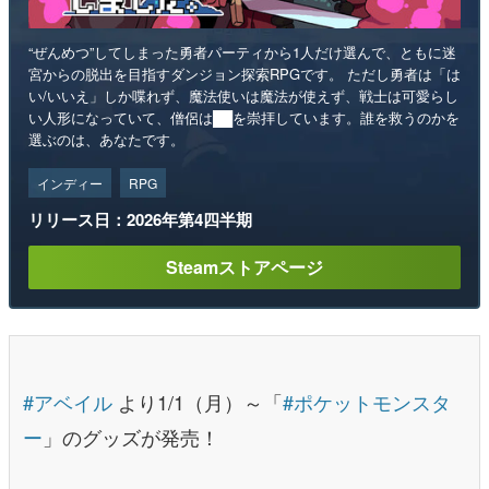
“ぜんめつ”してしまった勇者パーティから1人だけ選んで、ともに迷
宮からの脱出を目指すダンジョン探索RPGです。 ただし勇者は「は
い/いいえ」しか喋れず、魔法使いは魔法が使えず、戦士は可愛らし
い人形になっていて、僧侶は██を崇拝しています。誰を救うのかを
選ぶのは、あなたです。
インディー
RPG
リリース日：2026年第4四半期
Steamストアページ
#アベイル
より1/1（月）～「
#ポケットモンスタ
ー
」のグッズが発売！