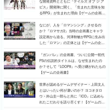
な開発資料とともに『テイルズ オブ ジ ア
ビス』開発陣に聞く、「生まれた意味を知
るRPG」が生まれた理由【ゲームの企画
書】
なにが、人を「ロマンシング」させるの
か？『ロマサガ2』当時の企画書とキャラ
設定画から迫る、河津秋敏がRPGに生み出
した「ロマン」の正体とは【ゲームの企画
書】
『ガンパレ』の企画書、ついに公開━初代
PSの伝説的タイトルは、なぜ生まれたの
か？そして『LOOP8』へ受け継がれたもの
【ゲームの企画書】
世界が認めるゲームデザイナー・上田文人
とはいったい何が凄いのか？ ヨコオタロ
ウ・外山圭一郎らと共に『ICO』に込めら
れたこだわりを語り尽くす！【ゲームの企
画書】