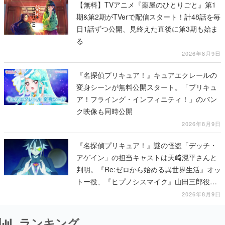
【無料】TVアニメ『薬屋のひとりごと』第1
期&第2期がTVerで配信スタート！計48話を毎
日1話ずつ公開、見終えた直後に第3期も始ま
る
2026年8月9日
『名探偵プリキュア！』キュアエクレールの
変身シーンが無料公開スタート。「プリキュ
ア！フライング・インフィニティ！」のバン
ク映像も同時公開
2026年8月9日
『名探偵プリキュア！』謎の怪盗「デッチ・
アゲイン」の担当キャストは天﨑滉平さんと
判明。『Re:ゼロから始める異世界生活』オッ
トー役、『ヒプノシスマイク』山田三郎役な
ど
2026年8月9日
ランキング