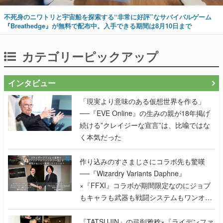
不死身のニワトリと宇宙船を探索する“非常に好評”なサバイバルゲーム
『Breathedge』が無料で配布中。入手できる期間は8月10日まで
カテゴリーピックアップ
インタビュー
「現実より意味のある仮想世界を作る」
──『EVE Online』の生みの親が18年掲げ
続ける”クレイジーな宣言”は、比喩ではな
く本気だった
作り込みのすさまじさにコラボ先も驚嘆
──『Wizardry Variants Daphne』
×『FFXI』コラボが期間限定なのにジョブ
もキャラも武器も戦闘システムもワンオフ
で作り込まれた理由を両ディレクターに聞
く
『TATSUJIN』の弓削雅稔×『ライデンファ