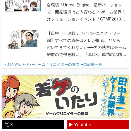
合環境「Unreal Engine」最新バージョン
で、開発環境はどう変わる？ ゲーム業界向
けソリューションイベント「GTMF2019」
に行って、より理解を深めよう【PR】
【田中圭一連載：サイバーコネクトツー
編】すべての責任はオレが取る。だから、
付いてきてくれないか──男の熱意はチーム
解散の危機を救い、『.hack』成功の活路を
開く。業界の快男児・松山 洋に流れる血は
若ゲのいたり〜ゲームクリエイターの青春〜
の記事一覧
『少年ジャンプ』色だった【若ゲのいた
り】
X
Youtube