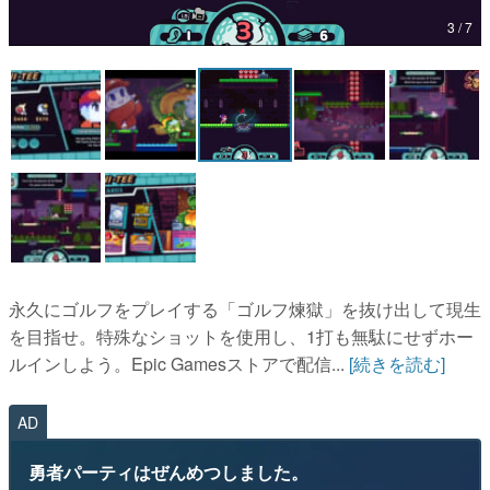
3 / 7
マンガ
女性向け
アプリレビュー
その他
電ファミニコゲーマーとは？
運営：株式会社マレ
永久にゴルフをプレイする「ゴルフ煉獄」を抜け出して現生
を目指せ。特殊なショットを使用し、1打も無駄にせずホー
ルインしよう。Epic Gamesストアで配信...
[続きを読む]
AD
勇者パーティはぜんめつしました。