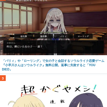
「パリィ」や「ローリング」で女の子と会話するソウルライク恋愛ゲーム
『小早川さんはソウルライク』無料公開。返事に失敗すると「YOU
DIED」
3