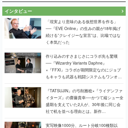
インタビュー
「現実より意味のある仮想世界を作る」
──『EVE Online』の生みの親が18年掲げ
続ける”クレイジーな宣言”は、比喩ではな
く本気だった
作り込みのすさまじさにコラボ先も驚嘆
──『Wizardry Variants Daphne』
×『FFXI』コラボが期間限定なのにジョブ
もキャラも武器も戦闘システムもワンオフ
で作り込まれた理由を両ディレクターに聞
く
『TATSUJIN』の弓削雅稔×『ライデンファ
イターズ』の齋藤貴幸──かつて縦シュー全
盛期を支えていた2人が、30年後に同じ会
社で机を並べる理由とは。新作
『TATSUJIN EXTREME』で初タッグを組
んだレジェンド2人に訊く開発秘話
実写映像1000分、ルート分岐100種類以