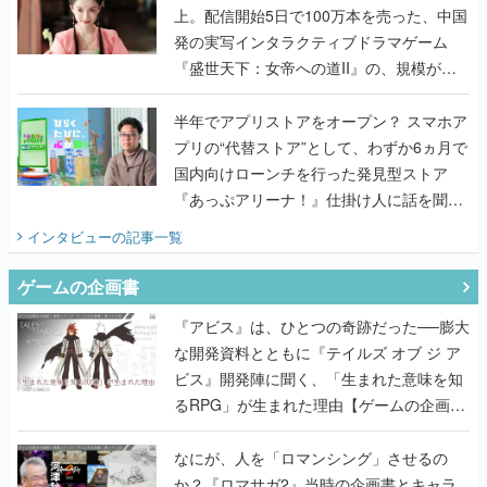
上。配信開始5日で100万本を売った、中国
発の実写インタラクティブドラマゲーム
『盛世天下：女帝への道II』の、規模が違
うこだわりをプロデューサーに聞いた
半年でアプリストアをオープン？ スマホア
プリの“代替ストア”として、わずか6ヵ月で
国内向けローンチを行った発見型ストア
『あっぷアリーナ！』仕掛け人に話を聞い
てみた
インタビュー
の記事一覧
ゲームの企画書
『アビス』は、ひとつの奇跡だった──膨大
な開発資料とともに『テイルズ オブ ジ ア
ビス』開発陣に聞く、「生まれた意味を知
るRPG」が生まれた理由【ゲームの企画
書】
なにが、人を「ロマンシング」させるの
か？『ロマサガ2』当時の企画書とキャラ