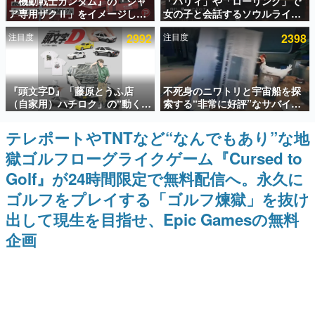
『機動戦士ガンダム』の「シャ
「パリィ」や「ローリング」で
ア専用ザクⅡ」をイメージした
女の子と会話するソウルライク
インタビュー
散水ホースリールが予約開始。
恋愛ゲーム『小早川さんはソウ
注目度
2992
注目度
2398
本体にはシャアのパーソナルマ
ルライク』無料公開。返事に失
連載・特集一覧
ークやジオン公国軍のエンブレ
敗すると「YOU DIED」
ム、型式番号などを配置
殿堂入り記事
『頭文字D』「藤原とうふ店
不死身のニワトリと宇宙船を探
SNS拡散数が数千以上！ ページビュー数万以上！ などな
ど。多くの人々に読まれた、電ファミ渾身の“殿堂入り”記
（自家用）ハチロク」の“動くテ
索する“非常に好評”なサバイバ
事をまとめました。
ィッシュケース”が買えるポップ
ルゲーム『Breathedge』が無
アップショップが開催へ。マン
料で配布中。入手できる期間は8
テレポートやTNTなど“なんでもあり”な地
ゲームの企画書
ガの舞台である群馬の「イオン
月10日まで
名作ゲームクリエイターの方々に製作時のエピソードをお
獄ゴルフローグライクゲーム『Cursed to
モール高崎」にて、8月11日か
聞きし、ヒットする企画（ゲーム）とは何か？を探ってい
ら8月20日までの期間限定で開
きます。
Golf』が24時間限定で無料配信へ。永久に
催予定
赫本
ゴルフをプレイする「ゴルフ煉獄」を抜け
この物語を解いてはいけない。『赫本』は、〈試験問題〉
出して現生を目指せ、Epic Gamesの無料
の形をした短編ホラー小説集です。
企画
新世代に訊く
これからのデジタルゲーム市場を担う若きクリエイター達
の姿を追い、彼らのルーツと情熱を探っていきます。
ゲーム世代の作家たち
ゲームに多大な影響を受けた作家さんに取材し、ゲームが