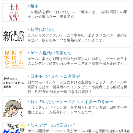
赫本
この物語を解いてはいけない。『赫本』は、〈試験問題〉の形
をした短編ホラー小説集です。
新世代に訊く
これからのデジタルゲーム市場を担う若きクリエイター達の姿
を追い、彼らのルーツと情熱を探っていきます。
ゲーム世代の作家たち
ゲームに多大な影響を受けた作家さんに取材し、ゲームが日本
のコンテンツ産業やカルチャーに与えた影響を探る企画です。
日本モバイルゲーム産業史
日本のモバイルゲーム史における主要なトピック・タイトルを
網羅するほか、開発者へのインタビューや識者による解説を掲
載。約20年の歴史が一望できる決定版！
若ゲのいたり〜ゲームクリエイターの青春〜
『うつヌケ』『ペンと箸』等で知られるマンガ家・田中圭一先
生によるゲーム業界レポートマンガです。
なんでゲームは面白い？
ゲーム開発者・hamatsu氏がゲームの魅力を画面や操作の具体的