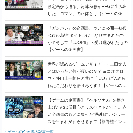
設定画から迫る、河津秋敏がRPGに生み出
した「ロマン」の正体とは【ゲームの企画
書】
『ガンパレ』の企画書、ついに公開━初代
PSの伝説的タイトルは、なぜ生まれたの
か？そして『LOOP8』へ受け継がれたもの
【ゲームの企画書】
世界が認めるゲームデザイナー・上田文人
とはいったい何が凄いのか？ ヨコオタロ
ウ・外山圭一郎らと共に『ICO』に込めら
れたこだわりを語り尽くす！【ゲームの企
画書】
【ゲームの企画書】『ペルソナ3』を築き
上げたのは反骨心とリスペクトだった。赤
い企画書のもとに集った“愚連隊”がシリー
ズを生まれ変わらせるまで【橋野桂インタ
ビュー】
ゲームの企画書
の記事一覧