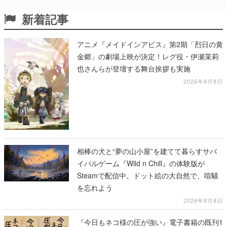
新着記事
アニメ『メイドインアビス』第2期「烈日の黄
金郷」の劇場上映が決定！レグ役・伊瀬茉莉
也さんらが登壇する舞台挨拶も実施
2026年8月8日
相棒の犬と“夢の山小屋”を建てて暮らすサバ
イバルゲーム『Wild n Chill』の体験版が
Steamで配信中。ドット絵の大自然で、喧騒
を忘れよう
2026年8月8日
『今日もネコ様の圧が強い』電子書籍の既刊1