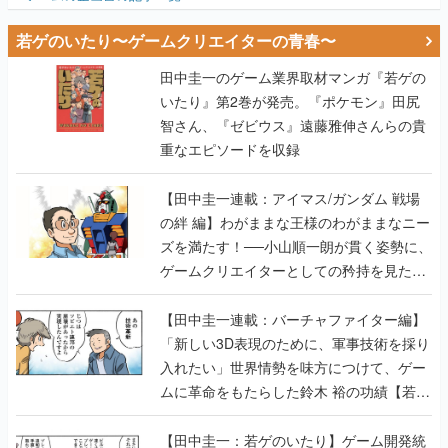
若ゲのいたり〜ゲームクリエイターの青春〜
田中圭一のゲーム業界取材マンガ『若ゲの
いたり』第2巻が発売。『ポケモン』田尻
智さん、『ゼビウス』遠藤雅伸さんらの貴
重なエピソードを収録
【田中圭一連載：アイマス/ガンダム 戦場
の絆 編】わがままな王様のわがままなニー
ズを満たす！──小山順一朗が貫く姿勢に、
ゲームクリエイターとしての矜持を見た
【若ゲのいたり最終回】
【田中圭一連載：バーチャファイター編】
「新しい3D表現のために、軍事技術を採り
入れたい」世界情勢を味方につけて、ゲー
ムに革命をもたらした鈴木 裕の功績【若ゲ
のいたり】
【田中圭一：若ゲのいたり】ゲーム開発統