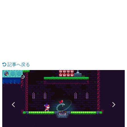
日本のコンテンツ産業やカルチャーに与えた影響を探る企
画です。
日本モバイルゲーム産業史
日本のモバイルゲーム史における主要なトピック・タイト
ルを網羅するほか、開発者へのインタビューや識者による
解説を掲載。約20年の歴史が一望できる決定版！
若ゲのいたり〜ゲームクリエイターの青春〜
『うつヌケ』『ペンと箸』等で知られるマンガ家・田中圭
一先生によるゲーム業界レポートマンガです。
記事へ戻る
なんでゲームは面白い？
ゲーム開発者・hamatsu氏がゲームの魅力を画面や操作の
具体的な形から解き明かしていく、硬派で骨太な評論連載
です。
ゲームが変えた日本語
「経験値」「裏技」「ラスボス」… ゲームにまつわる言葉
の起源や用法の変遷を、コンピューター文化史研究家・タ
イニーP氏が徹底調査。
カテゴリ
特集記事