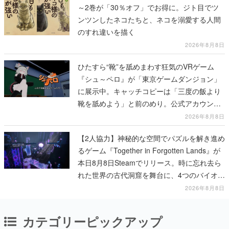
～2巻が「30％オフ」でお得に。ジト目でツ
ンツンしたネコたちと、ネコを溺愛する人間
のすれ違いを描く
2026年8月8日
ひたすら“靴”を舐めまわす狂気のVRゲーム
『シュ～ペロ』が「東京ゲームダンジョン」
に展示中。キャッチコピーは「三度の飯より
靴を舐めよう」と前のめり。公式アカウント
も開設され、2026年リリースに向けて開発中
2026年8月8日
【2人協力】神秘的な空間でパズルを解き進め
るゲーム『Together in Forgotten Lands』が
本日8月8日Steamでリリース。時に忘れ去ら
れた世界の古代洞窟を舞台に、4つのバイオー
ムを探索しながら脱出を目指す
2026年8月8日
カテゴリーピックアップ