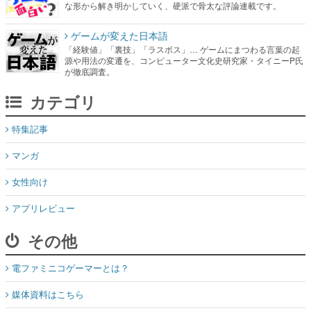
な形から解き明かしていく、硬派で骨太な評論連載です。
ゲームが変えた日本語
「経験値」「裏技」「ラスボス」… ゲームにまつわる言葉の起
源や用法の変遷を、コンピューター文化史研究家・タイニーP氏
が徹底調査。
カテゴリ
特集記事
マンガ
女性向け
アプリレビュー
その他
電ファミニコゲーマーとは？
媒体資料はこちら