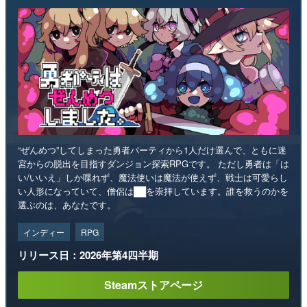
“ぜんめつ”してしまった勇者パーティから1人だけ選んで、ともに迷
宮からの脱出を目指すダンジョン探索RPGです。 ただし勇者は「は
い/いいえ」しか喋れず、魔法使いは魔法が使えず、戦士は可愛らし
い人形になっていて、僧侶は██を崇拝しています。誰を救うのかを
選ぶのは、あなたです。
インディー
RPG
リリース日：2026年第4四半期
Steamストアページ