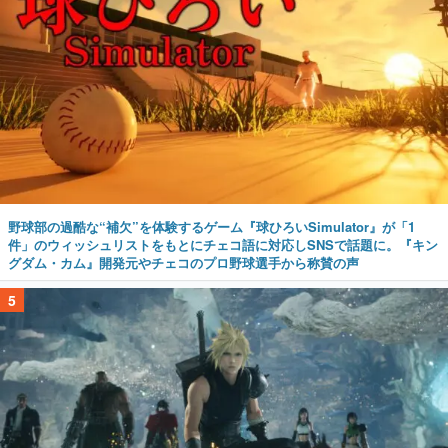
野球部の過酷な“補欠”を体験するゲーム『球ひろいSimulator』が「1
件」のウィッシュリストをもとにチェコ語に対応しSNSで話題に。『キン
グダム・カム』開発元やチェコのプロ野球選手から称賛の声
5