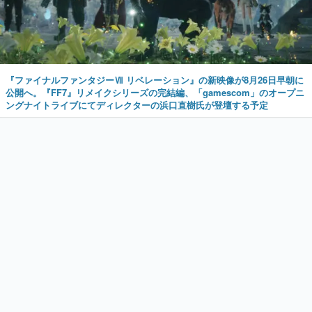
『ファイナルファンタジーⅦ リベレーション』の新映像が8月26日早朝に
公開へ。『FF7』リメイクシリーズの完結編、「gamescom」のオープニ
ングナイトライブにてディレクターの浜口直樹氏が登壇する予定