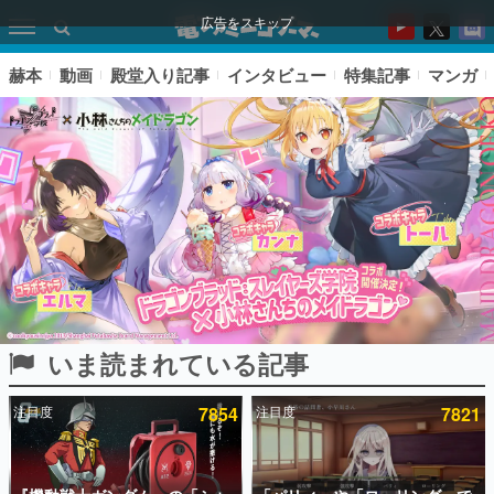
広告をスキップ
赫本
動画
殿堂入り記事
インタビュー
特集記事
マンガ
いま読まれている記事
ピックアップ
注目度
7854
注目度
7821
電ファミのいま読まれている記事ランキング
アプリセール情報