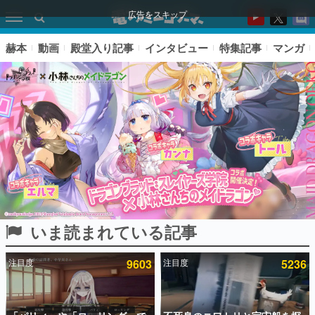
広告をスキップ
赫本
動画
殿堂入り記事
インタビュー
特集記事
マンガ
いま読まれている記事
ピックアップ
注目度
9603
注目度
5236
電ファミのいま読まれている記事ランキング
アプリセール情報