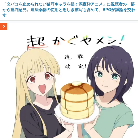
「タバコを止められない猫耳キャラを描く深夜枠アニメ」に視聴者の一部
から批判意見。違法薬物の使用と思しき描写も含めて、BPOが議論を交わ
す
2