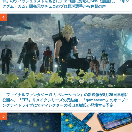
件」のウィッシュリストをもとにチェコ語に対応しSNSで話題に。『キン
グダム・カム』開発元やチェコのプロ野球選手から称賛の声
4
『ファイナルファンタジーⅦ リベレーション』の新映像が8月26日早朝に
公開へ。『FF7』リメイクシリーズの完結編、「gamescom」のオープニ
ングナイトライブにてディレクターの浜口直樹氏が登壇する予定
5