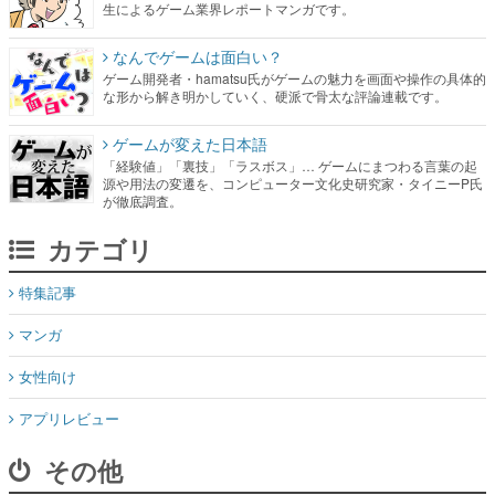
生によるゲーム業界レポートマンガです。
なんでゲームは面白い？
ゲーム開発者・hamatsu氏がゲームの魅力を画面や操作の具体的
な形から解き明かしていく、硬派で骨太な評論連載です。
ゲームが変えた日本語
「経験値」「裏技」「ラスボス」… ゲームにまつわる言葉の起
源や用法の変遷を、コンピューター文化史研究家・タイニーP氏
が徹底調査。
カテゴリ
特集記事
マンガ
女性向け
アプリレビュー
その他