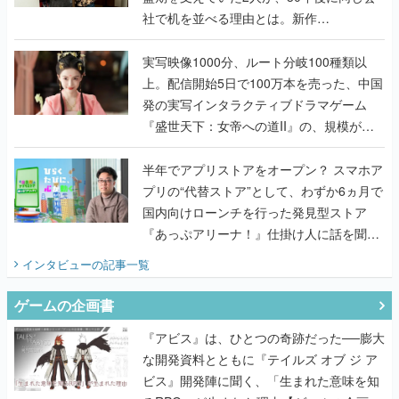
社で机を並べる理由とは。新作
『TATSUJIN EXTREME』で初タッグを組
んだレジェンド2人に訊く開発秘話
実写映像1000分、ルート分岐100種類以
上。配信開始5日で100万本を売った、中国
発の実写インタラクティブドラマゲーム
『盛世天下：女帝への道II』の、規模が違
うこだわりをプロデューサーに聞いた
半年でアプリストアをオープン？ スマホア
プリの“代替ストア”として、わずか6ヵ月で
国内向けローンチを行った発見型ストア
『あっぷアリーナ！』仕掛け人に話を聞い
てみた
インタビュー
の記事一覧
ゲームの企画書
『アビス』は、ひとつの奇跡だった──膨大
な開発資料とともに『テイルズ オブ ジ ア
ビス』開発陣に聞く、「生まれた意味を知