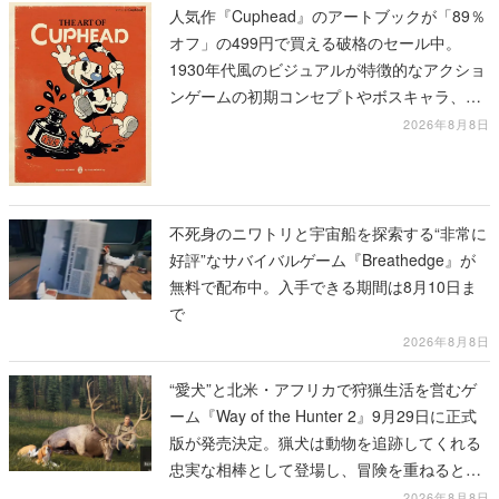
人気作『Cuphead』のアートブックが「89％
オフ」の499円で買える破格のセール中。
1930年代風のビジュアルが特徴的なアクショ
ンゲームの初期コンセプトやボスキャラ、ス
テージのイラストも収録
2026年8月8日
不死身のニワトリと宇宙船を探索する“非常に
好評”なサバイバルゲーム『Breathedge』が
無料で配布中。入手できる期間は8月10日ま
で
2026年8月8日
“愛犬”と北米・アフリカで狩猟生活を営むゲ
ーム『Way of the Hunter 2』9月29日に正式
版が発売決定。猟犬は動物を追跡してくれる
忠実な相棒として登場し、冒険を重ねると成
長する。記念撮影も可能
2026年8月8日