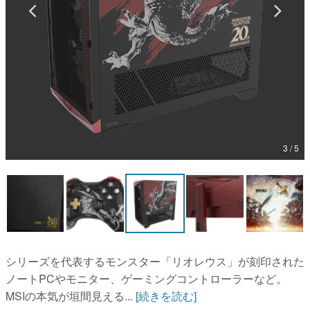
マンガ
女性向け
アプリレビュー
その他
電ファミニコゲーマーとは？
3 / 5
運営：株式会社マレ
シリーズを代表するモンスター「リオレウス」が刻印された
ノートPCやモニター、ゲーミングコントローラーなど。
MSIの本気が垣間見える...
[続きを読む]