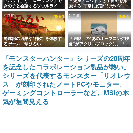
「パリィ」や「ローリング」で
不死身のニワトリと宇宙船を探
女の子と会話するソウルライク
索する“非常に好評”なサバイバ
インタビュー
恋愛ゲーム『小早川さんはソウ
ルゲーム『Breathedge』が無
注目度
4994
注目度
4895
ルライク』無料公開。返事に失
料で配布中。入手できる期間は8
連載・特集一覧
敗すると「YOU DIED」
月10日まで
殿堂入り記事
野球部の過酷な“補欠”を体験す
「東映」の“あのオープニング映
SNS拡散数が数千以上！ ページビュー数万以上！ などな
ど。多くの人々に読まれた、電ファミ渾身の“殿堂入り”記
るゲーム『球ひろい
像”がアクリルブロックに。「東
事をまとめました。
Simulator』が「1件」のウィッ
映ヒストリカル グッズコレクシ
シュリストをもとにチェコ語に
ョン」が8月下旬より発売
『モンスターハンター』シリーズの20周年
ゲームの企画書
対応しSNSで話題に。『キング
名作ゲームクリエイターの方々に製作時のエピソードをお
を記念したコラボレーション製品が熱い。
ダム・カム』開発元やチェコの
聞きし、ヒットする企画（ゲーム）とは何か？を探ってい
プロ野球選手から称賛の声
きます。
シリーズを代表するモンスター「リオレウ
赫本
ス」が刻印されたノートPCやモニター、
この物語を解いてはいけない。『赫本』は、〈試験問題〉
ゲーミングコントローラーなど。MSIの本
の形をした短編ホラー小説集です。
気が垣間見える
新世代に訊く
これからのデジタルゲーム市場を担う若きクリエイター達
の姿を追い、彼らのルーツと情熱を探っていきます。
ゲーム世代の作家たち
ゲームに多大な影響を受けた作家さんに取材し、ゲームが