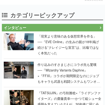
カテゴリーピックアップ
インタビュー
「現実より意味のある仮想世界を作る」
──『EVE Online』の生みの親が18年掲げ
続ける”クレイジーな宣言”は、比喩ではな
く本気だった
作り込みのすさまじさにコラボ先も驚嘆
──『Wizardry Variants Daphne』
×『FFXI』コラボが期間限定なのにジョブ
もキャラも武器も戦闘システムもワンオフ
で作り込まれた理由を両ディレクターに聞
く
『TATSUJIN』の弓削雅稔×『ライデンファ
イターズ』の齋藤貴幸──かつて縦シュー全
盛期を支えていた2人が、30年後に同じ会