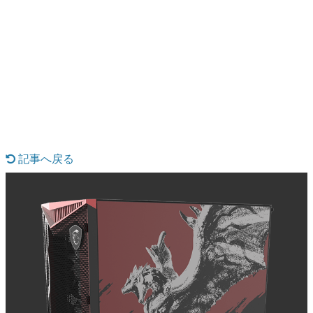
日本のコンテンツ産業やカルチャーに与えた影響を探る企
画です。
日本モバイルゲーム産業史
日本のモバイルゲーム史における主要なトピック・タイト
ルを網羅するほか、開発者へのインタビューや識者による
解説を掲載。約20年の歴史が一望できる決定版！
若ゲのいたり〜ゲームクリエイターの青春〜
『うつヌケ』『ペンと箸』等で知られるマンガ家・田中圭
一先生によるゲーム業界レポートマンガです。
記事へ戻る
なんでゲームは面白い？
ゲーム開発者・hamatsu氏がゲームの魅力を画面や操作の
具体的な形から解き明かしていく、硬派で骨太な評論連載
です。
ゲームが変えた日本語
「経験値」「裏技」「ラスボス」… ゲームにまつわる言葉
の起源や用法の変遷を、コンピューター文化史研究家・タ
イニーP氏が徹底調査。
カテゴリ
特集記事