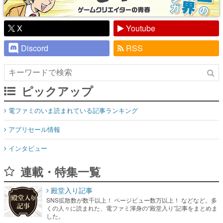
X
Youtube
Discord
RSS
ピックアップ
電ファミのいま読まれている記事ランキング
アプリセール情報
インタビュー
連載・特集一覧
殿堂入り記事
SNS拡散数が数千以上！ ページビュー数万以上！ などなど。多
くの人々に読まれた、電ファミ渾身の“殿堂入り”記事をまとめま
した。