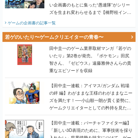
い企画書のもとに集った“愚連隊”がシリー
ズを生まれ変わらせるまで【橋野桂インタ
ビュー】
ゲームの企画書
の記事一覧
若ゲのいたり〜ゲームクリエイターの青春〜
田中圭一のゲーム業界取材マンガ『若ゲの
いたり』第2巻が発売。『ポケモン』田尻
智さん、『ゼビウス』遠藤雅伸さんらの貴
重なエピソードを収録
【田中圭一連載：アイマス/ガンダム 戦場
の絆 編】わがままな王様のわがままなニー
ズを満たす！──小山順一朗が貫く姿勢に、
ゲームクリエイターとしての矜持を見た
【若ゲのいたり最終回】
【田中圭一連載：バーチャファイター編】
「新しい3D表現のために、軍事技術を採り
入れたい」世界情勢を味方につけて、ゲー