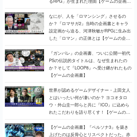
るRPG」が生まれた理由【ゲームの企画
書】
なにが、人を「ロマンシング」させるの
か？『ロマサガ2』当時の企画書とキャラ
設定画から迫る、河津秋敏がRPGに生み出
した「ロマン」の正体とは【ゲームの企画
書】
『ガンパレ』の企画書、ついに公開━初代
PSの伝説的タイトルは、なぜ生まれたの
か？そして『LOOP8』へ受け継がれたもの
【ゲームの企画書】
世界が認めるゲームデザイナー・上田文人
とはいったい何が凄いのか？ ヨコオタロ
ウ・外山圭一郎らと共に『ICO』に込めら
れたこだわりを語り尽くす！【ゲームの企
画書】
【ゲームの企画書】『ペルソナ3』を築き
上げたのは反骨心とリスペクトだった。赤