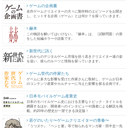
ゲームの企画書
名作ゲームクリエイターの方々に製作時のエピソードをお聞き
し、ヒットする企画（ゲーム）とは何か？を探っていきます。
赫本
この物語を解いてはいけない。『赫本』は、〈試験問題〉の形
をした短編ホラー小説集です。
新世代に訊く
これからのデジタルゲーム市場を担う若きクリエイター達の姿
を追い、彼らのルーツと情熱を探っていきます。
ゲーム世代の作家たち
ゲームに多大な影響を受けた作家さんに取材し、ゲームが日本
のコンテンツ産業やカルチャーに与えた影響を探る企画です。
日本モバイルゲーム産業史
日本のモバイルゲーム史における主要なトピック・タイトルを
網羅するほか、開発者へのインタビューや識者による解説を掲
載。約20年の歴史が一望できる決定版！
若ゲのいたり〜ゲームクリエイターの青春〜
『うつヌケ』『ペンと箸』等で知られるマンガ家・田中圭一先