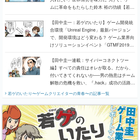
ムに革命をもたらした鈴木 裕の功績【若ゲ
のいたり】
【田中圭一：若ゲのいたり】ゲーム開発統
合環境「Unreal Engine」最新バージョン
で、開発環境はどう変わる？ ゲーム業界向
けソリューションイベント「GTMF2019」
に行って、より理解を深めよう【PR】
【田中圭一連載：サイバーコネクトツー
編】すべての責任はオレが取る。だから、
付いてきてくれないか──男の熱意はチーム
解散の危機を救い、『.hack』成功の活路を
開く。業界の快男児・松山 洋に流れる血は
若ゲのいたり〜ゲームクリエイターの青春〜
の記事一覧
『少年ジャンプ』色だった【若ゲのいた
り】