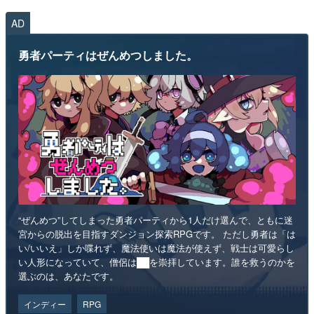
AD
勇者パーティはぜんめつしました。
“ぜんめつ”してしまった勇者パーティから1人だけ選んで、ともに迷
宮からの脱出を目指すダンジョン探索RPGです。 ただし勇者は「は
い/いいえ」しか喋れず、魔法使いは魔法が使えず、戦士は可愛らし
い人形になっていて、僧侶は██を崇拝しています。誰を救うのかを
選ぶのは、あなたです。
インディー
RPG