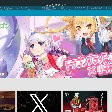
広告をスキップ
入り記事
インタビュー
特集記事
マンガ
Steam
Switch2
PS