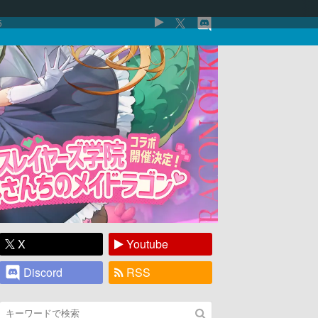
5
X
Youtube
Discord
RSS