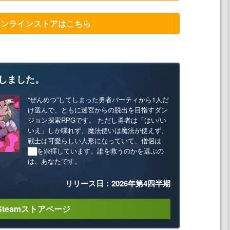
オンラインストアはこちら
しました。
“ぜんめつ”してしまった勇者パーティから1人だ
け選んで、ともに迷宮からの脱出を目指すダン
ジョン探索RPGです。 ただし勇者は「はい/い
いえ」しか喋れず、魔法使いは魔法が使えず、
戦士は可愛らしい人形になっていて、僧侶は
██を崇拝しています。誰を救うのかを選ぶの
は、あなたです。
リリース日：2026年第4四半期
Steamストアページ