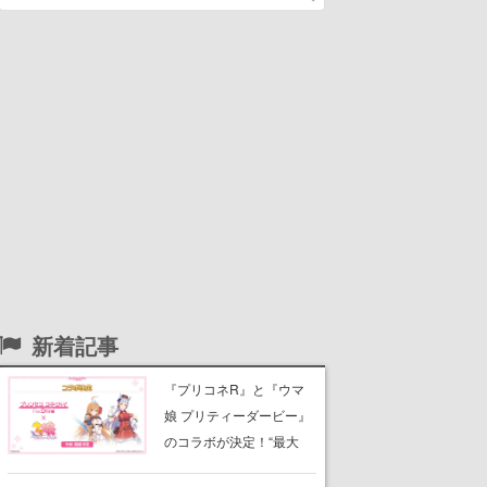
新着記事
『プリコネR』と『ウマ
娘 プリティーダービー』
のコラボが決定！“最大
170連無料”の8.5周年キャ