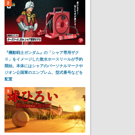
2
『機動戦士ガンダム』の「シャア専用ザク
Ⅱ」をイメージした散水ホースリールが予約
開始。本体にはシャアのパーソナルマークや
ジオン公国軍のエンブレム、型式番号などを
配置
3