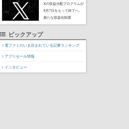
ンペーンなども発表
Xの収益分配プログラムが
9月7日をもって終了へ。
新たな収益化制度
「Original Content
Rewards Program」を発
ピックアップ
表
電ファミのいま読まれている記事ランキング
アプリセール情報
インタビュー