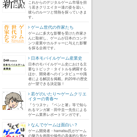
これからのデジタルゲーム市場を担
う若きクリエイター達の姿を追い、
彼らのルーツと情熱を探っていきま
す。
ゲーム世代の作家たち
ゲームに多大な影響を受けた作家さ
んに取材し、ゲームが日本のコンテ
ンツ産業やカルチャーに与えた影響
を探る企画です。
日本モバイルゲーム産業史
日本のモバイルゲーム史における主
要なトピック・タイトルを網羅する
ほか、開発者へのインタビューや識
者による解説を掲載。約20年の歴史
が一望できる決定版！
若ゲのいたり〜ゲームクリエ
イターの青春〜
『うつヌケ』『ペンと箸』等で知ら
れるマンガ家・田中圭一先生による
ゲーム業界レポートマンガです。
なんでゲームは面白い？
ゲーム開発者・hamatsu氏がゲーム
の魅力を画面や操作の具体的な形か