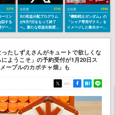
5379
3740
2596
注目度
注目度
ローリン
Xの収益分配プログラム
『機動戦士ガンダム』の
会話する
が9月7日をもって終了
「シャア専用ザクⅡ」を
愛ゲーム
へ。新たな収益化制度
イメージした散水ホース
ソウルラ
「Original Content
リールが予約開始。本体
。返事に
Rewards Program」を
にはシャアのパーソナル
U
発表
マークやジオン公国軍の
エンブレム、型式番号な
なったしずえさんがキュートで欲しくな
どを配置
にようこそ」の予約受付が1月20日ス
「メープルのカボチャ畑」も
反応