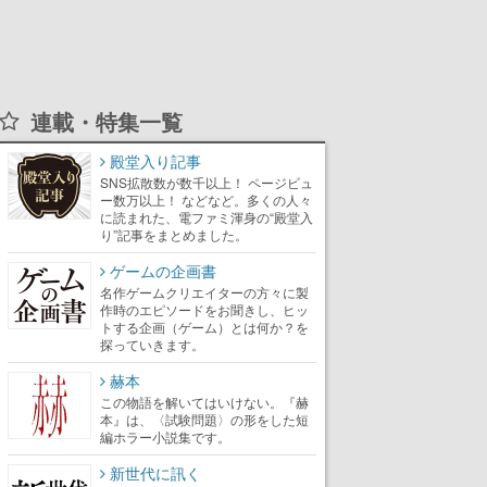
連載・特集一覧
殿堂入り記事
SNS拡散数が数千以上！ ページビュ
ー数万以上！ などなど。多くの人々
に読まれた、電ファミ渾身の“殿堂入
り”記事をまとめました。
ゲームの企画書
名作ゲームクリエイターの方々に製
作時のエピソードをお聞きし、ヒッ
トする企画（ゲーム）とは何か？を
探っていきます。
赫本
この物語を解いてはいけない。『赫
本』は、〈試験問題〉の形をした短
編ホラー小説集です。
新世代に訊く