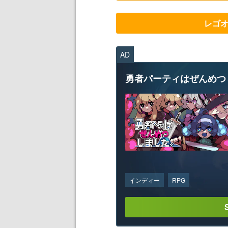
レゴ
AD
勇者パーティはぜんめつ
インディー
RPG