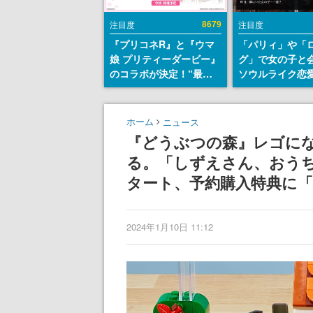
8679
注目度
注目度
『プリコネR』と『ウマ
「パリィ」や「
娘 プリティーダービー』
グ」で女の子と
のコラボが決定！“最大
ソウルライク恋
170連無料”の8.5周年キ
『小早川さんは
ャンペーンなども発表
イク』無料公開
失敗すると「YO
ホーム
ニュース
DIED」
『どうぶつの森』レゴに
る。「しずえさん、おうち
タート、予約購入特典に
2024年1月10日 11:12