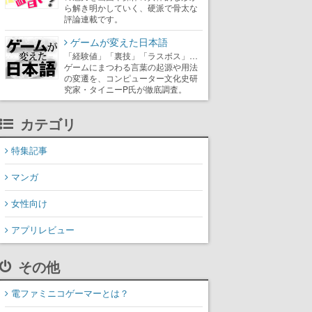
ら解き明かしていく、硬派で骨太な
評論連載です。
ゲームが変えた日本語
「経験値」「裏技」「ラスボス」…
ゲームにまつわる言葉の起源や用法
の変遷を、コンピューター文化史研
究家・タイニーP氏が徹底調査。
カテゴリ
特集記事
マンガ
女性向け
アプリレビュー
その他
電ファミニコゲーマーとは？