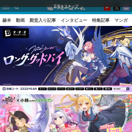
広告をスキップ
赫本
動画
殿堂入り記事
インタビュー
特集記事
マンガ
ピックアップ
電ファミのいま読まれている記事ランキング
アプリセール情報