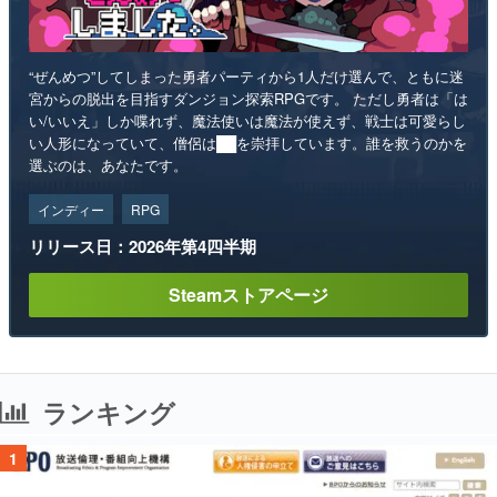
“ぜんめつ”してしまった勇者パーティから1人だけ選んで、ともに迷
宮からの脱出を目指すダンジョン探索RPGです。 ただし勇者は「は
い/いいえ」しか喋れず、魔法使いは魔法が使えず、戦士は可愛らし
い人形になっていて、僧侶は██を崇拝しています。誰を救うのかを
選ぶのは、あなたです。
インディー
RPG
リリース日：2026年第4四半期
Steamストアページ
ランキング
1