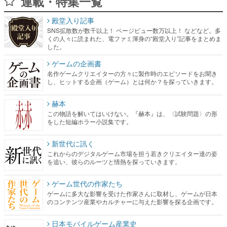
連載・特集一覧
殿堂入り記事
SNS拡散数が数千以上！ ページビュー数万以上！ などなど。多
くの人々に読まれた、電ファミ渾身の“殿堂入り”記事をまとめま
した。
ゲームの企画書
名作ゲームクリエイターの方々に製作時のエピソードをお聞き
し、ヒットする企画（ゲーム）とは何か？を探っていきます。
赫本
この物語を解いてはいけない。『赫本』は、〈試験問題〉の形
をした短編ホラー小説集です。
新世代に訊く
これからのデジタルゲーム市場を担う若きクリエイター達の姿
を追い、彼らのルーツと情熱を探っていきます。
ゲーム世代の作家たち
ゲームに多大な影響を受けた作家さんに取材し、ゲームが日本
のコンテンツ産業やカルチャーに与えた影響を探る企画です。
日本モバイルゲーム産業史