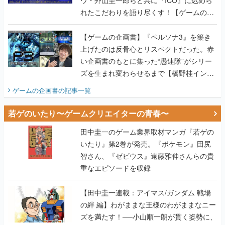
ウ・外山圭一郎らと共に『ICO』に込めら
れたこだわりを語り尽くす！【ゲームの企
画書】
【ゲームの企画書】『ペルソナ3』を築き
上げたのは反骨心とリスペクトだった。赤
い企画書のもとに集った“愚連隊”がシリー
ズを生まれ変わらせるまで【橋野桂インタ
ビュー】
ゲームの企画書
の記事一覧
若ゲのいたり〜ゲームクリエイターの青春〜
田中圭一のゲーム業界取材マンガ『若ゲの
いたり』第2巻が発売。『ポケモン』田尻
智さん、『ゼビウス』遠藤雅伸さんらの貴
重なエピソードを収録
【田中圭一連載：アイマス/ガンダム 戦場
の絆 編】わがままな王様のわがままなニー
ズを満たす！──小山順一朗が貫く姿勢に、