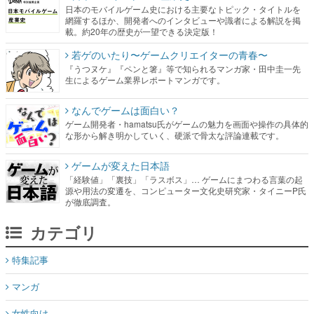
日本のモバイルゲーム史における主要なトピック・タイトルを
網羅するほか、開発者へのインタビューや識者による解説を掲
載。約20年の歴史が一望できる決定版！
若ゲのいたり〜ゲームクリエイターの青春〜
『うつヌケ』『ペンと箸』等で知られるマンガ家・田中圭一先
生によるゲーム業界レポートマンガです。
なんでゲームは面白い？
ゲーム開発者・hamatsu氏がゲームの魅力を画面や操作の具体的
な形から解き明かしていく、硬派で骨太な評論連載です。
ゲームが変えた日本語
「経験値」「裏技」「ラスボス」… ゲームにまつわる言葉の起
源や用法の変遷を、コンピューター文化史研究家・タイニーP氏
が徹底調査。
カテゴリ
特集記事
マンガ
女性向け