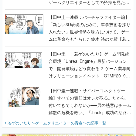
ゲームクリエイターとしての矜持を見た
【若ゲのいたり最終回】
【田中圭一連載：バーチャファイター編】
「新しい3D表現のために、軍事技術を採り
入れたい」世界情勢を味方につけて、ゲー
ムに革命をもたらした鈴木 裕の功績【若ゲ
のいたり】
【田中圭一：若ゲのいたり】ゲーム開発統
合環境「Unreal Engine」最新バージョン
で、開発環境はどう変わる？ ゲーム業界向
けソリューションイベント「GTMF2019」
に行って、より理解を深めよう【PR】
【田中圭一連載：サイバーコネクトツー
編】すべての責任はオレが取る。だから、
付いてきてくれないか──男の熱意はチーム
解散の危機を救い、『.hack』成功の活路を
開く。業界の快男児・松山 洋に流れる血は
若ゲのいたり〜ゲームクリエイターの青春〜
の記事一覧
『少年ジャンプ』色だった【若ゲのいた
り】