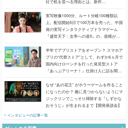
社で机を並べる理由とは。新作
『TATSUJIN EXTREME』で初タッグを組
んだレジェンド2人に訊く開発秘話
実写映像1000分、ルート分岐100種類以
上。配信開始5日で100万本を売った、中国
発の実写インタラクティブドラマゲーム
『盛世天下：女帝への道II』の、規模が違
うこだわりをプロデューサーに聞いた
半年でアプリストアをオープン？ スマホア
プリの“代替ストア”として、わずか6ヵ月で
国内向けローンチを行った発見型ストア
『あっぷアリーナ！』仕掛け人に話を聞い
てみた
なぜ “あの花王” がホラーゲームを作ること
になったのか？ 敵に見つからないようにマ
ジックリンでこっそり掃除する『しずかな
おそうじ』が生まれるまで【開発座談会】
インタビュー
の記事一覧