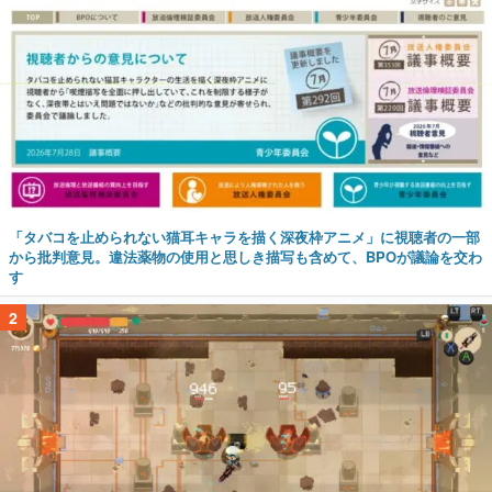
「タバコを止められない猫耳キャラを描く深夜枠アニメ」に視聴者の一部
から批判意見。違法薬物の使用と思しき描写も含めて、BPOが議論を交わ
す
2