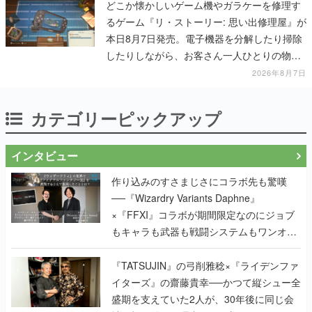
どこか懐かしいゲーム機やガラケーを修理す
るゲーム『リ・ストーリー: 思い出修理屋』が
本日8月7日発売。電子機器を分解したり掃除
したりしながら、お客さん一人ひとりの物語
に耳を傾ける
2026年8月7日
カテゴリーピックアップ
インタビュー
作り込みのすさまじさにコラボ先も驚嘆
──『Wizardry Variants Daphne』
×『FFXI』コラボが期間限定なのにジョブ
もキャラも武器も戦闘システムもワンオフ
で作り込まれた理由を両ディレクターに聞
く
『TATSUJIN』の弓削雅稔×『ライデンファ
イターズ』の齋藤貴幸──かつて縦シュー全
盛期を支えていた2人が、30年後に同じ会