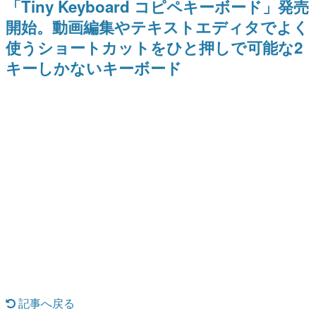
「Tiny Keyboard コピペキーボード」発売
日本のコンテンツ産業やカルチャーに与えた影響を探る企
開始。動画編集やテキストエディタでよく
画です。
使うショートカットをひと押しで可能な2
日本モバイルゲーム産業史
日本のモバイルゲーム史における主要なトピック・タイト
キーしかないキーボード
ルを網羅するほか、開発者へのインタビューや識者による
解説を掲載。約20年の歴史が一望できる決定版！
若ゲのいたり〜ゲームクリエイターの青春〜
『うつヌケ』『ペンと箸』等で知られるマンガ家・田中圭
一先生によるゲーム業界レポートマンガです。
なんでゲームは面白い？
ゲーム開発者・hamatsu氏がゲームの魅力を画面や操作の
具体的な形から解き明かしていく、硬派で骨太な評論連載
です。
ゲームが変えた日本語
「経験値」「裏技」「ラスボス」… ゲームにまつわる言葉
の起源や用法の変遷を、コンピューター文化史研究家・タ
イニーP氏が徹底調査。
カテゴリ
記事へ戻る
特集記事