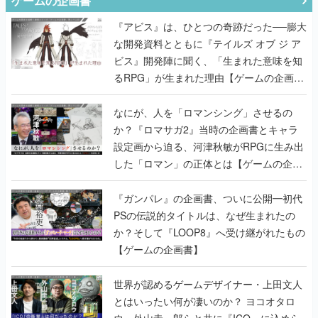
ゲームの企画書
『アビス』は、ひとつの奇跡だった──膨大
な開発資料とともに『テイルズ オブ ジ ア
ビス』開発陣に聞く、「生まれた意味を知
るRPG」が生まれた理由【ゲームの企画
書】
なにが、人を「ロマンシング」させるの
か？『ロマサガ2』当時の企画書とキャラ
設定画から迫る、河津秋敏がRPGに生み出
した「ロマン」の正体とは【ゲームの企画
書】
『ガンパレ』の企画書、ついに公開━初代
PSの伝説的タイトルは、なぜ生まれたの
か？そして『LOOP8』へ受け継がれたもの
【ゲームの企画書】
世界が認めるゲームデザイナー・上田文人
とはいったい何が凄いのか？ ヨコオタロ