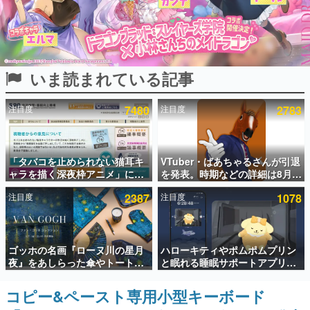
インタビュー
連載・特集一覧
いま読まれている記事
殿堂入り記事
SNS拡散数が数千以上！ ページビュー数万以上！ などな
ど。多くの人々に読まれた、電ファミ渾身の“殿堂入り”記
注目度
7480
注目度
2783
事をまとめました。
ゲームの企画書
名作ゲームクリエイターの方々に製作時のエピソードをお
聞きし、ヒットする企画（ゲーム）とは何か？を探ってい
「タバコを止められない猫耳キ
VTuber・ばあちゃるさんが引退
きます。
ャラを描く深夜枠アニメ」に視
を発表。時期などの詳細は8月9
聴者の一部から批判意見。違法
日15時からの配信で説明
赫本
注目度
2387
注目度
1078
薬物の使用と思しき描写も含め
この物語を解いてはいけない。『赫本』は、〈試験問題〉
て、BPOが議論を交わす
の形をした短編ホラー小説集です。
新世代に訊く
ゴッホの名画『ローヌ川の星月
ハローキティやポムポムプリン
これからのデジタルゲーム市場を担う若きクリエイター達
夜』をあしらった傘やトートバ
と眠れる睡眠サポートアプリ
の姿を追い、彼らのルーツと情熱を探っていきます。
ッグなどが登場。8月7日21時よ
『ゆめたび』が配信中。キャラ
り2日間限定で予約販売
ごとのASMRや目覚ましアラー
コピー&ペースト専用小型キーボード
ゲーム世代の作家たち
ムも搭載
ゲームに多大な影響を受けた作家さんに取材し、ゲームが