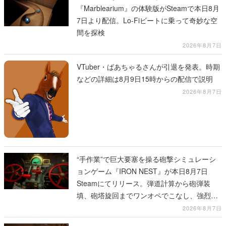
『Marblearium』の体験版がSteamで本日8月
7日より配信。Lo-Fiビートに乗って奇妙な空
間を探検
2026年8月7日
VTuber・ばあちゃるさんが引退を発表。時期
などの詳細は8月9日15時からの配信で説明
2026年8月7日
“手作業”で巨大要塞を操る砲撃シミュレーシ
ョンゲーム『IRON NEST』が本日8月7日
Steamにてリリース。弾道計算から砲弾装
填、砲塔旋回までワンオペでこなし、強烈な
一撃をブチかませるロマンある作品
2026年8月7日