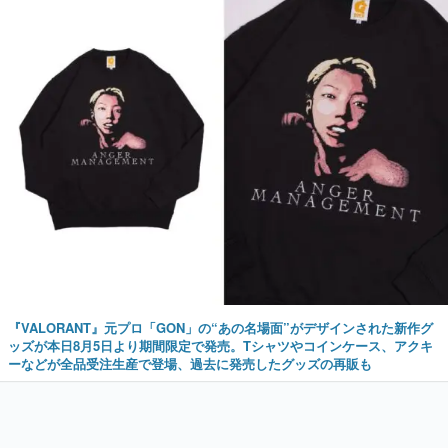
『VALORANT』元プロ「GON」の“あの名場面”がデザインされた新作グ
ッズが本日8月5日より期間限定で発売。Tシャツやコインケース、アクキ
ーなどが全品受注生産で登場、過去に発売したグッズの再販も