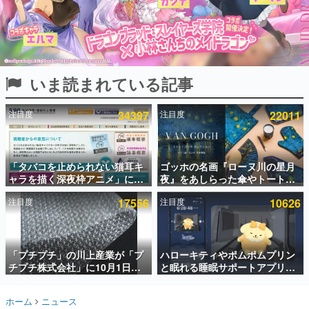
インタビュー
連載・特集一覧
殿堂入り記事
いま読まれている記事
SNS拡散数が数千以上！ ページビュー数万以上！ などな
ど。多くの人々に読まれた、電ファミ渾身の“殿堂入り”記
事をまとめました。
注目度
34397
注目度
22011
ゲームの企画書
名作ゲームクリエイターの方々に製作時のエピソードをお
聞きし、ヒットする企画（ゲーム）とは何か？を探ってい
「タバコを止められない猫耳キ
ゴッホの名画『ローヌ川の星月
きます。
ャラを描く深夜枠アニメ」に視
夜』をあしらった傘やトートバ
赫本
聴者の一部から批判意見。違法
ッグなどが登場。8月7日21時よ
この物語を解いてはいけない。『赫本』は、〈試験問題〉
注目度
17556
注目度
10626
薬物の使用と思わしき描写も含
り2日間限定で予約販売
の形をした短編ホラー小説集です。
めて、BPOが議論を交わす
新世代に訊く
「プチプチ」の川上産業が「プ
ハローキティやポムポムプリン
これからのデジタルゲーム市場を担う若きクリエイター達
の姿を追い、彼らのルーツと情熱を探っていきます。
チプチ株式会社」に10月1日よ
と眠れる睡眠サポートアプリ
り社名変更へ。創業58年で初め
『ゆめたび』が配信中。キャラ
ての変更で、“プチッ”と鳴るお
ごとのASMRや目覚ましアラー
ゲーム世代の作家たち
ホーム
ニュース
なじみの緩衝材が会社の名前に
ムも搭載
ゲームに多大な影響を受けた作家さんに取材し、ゲームが