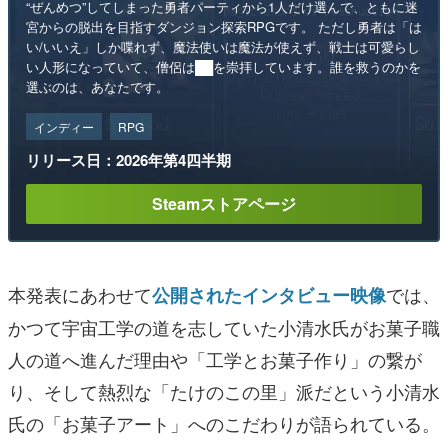
“ぜんめつ”してしまった勇者パーティから1人だけ選んで、ともに迷
宮からの脱出を目指すダンジョン探索RPGです。 ただし勇者は「は
い/いいえ」しか喋れず、魔法使いは魔法が使えず、戦士は可愛らし
い人形になっていて、僧侶は██を崇拝しています。誰を救うのかを
選ぶのは、あなたです。
インディー
RPG
リリース日：2026年第4四半期
Steamストアページ
本発表にあわせて
では、
公開されたインタビュー映像
かつて宇宙工学の道を志していた小清水氏がお菓子職
人の道へ進んだ理由や「工学とお菓子作り」の繋が
り、そして熱烈な「たけのこの里」派だという小清水
氏の「お菓子アート」へのこだわりが語られている。