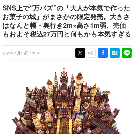
日本のコンテンツ産業やカルチャーに与えた影響を探る企
SNS上で“万バズ”の「大人が本気で作った
画です。
お菓子の城」がまさかの限定発売。大きさ
日本モバイルゲーム産業史
はなんと幅・奥行き2m×高さ1m弱、売価
日本のモバイルゲーム史における主要なトピック・タイト
ルを網羅するほか、開発者へのインタビューや識者による
もおよそ税込27万円と何もかも本気すぎる
解説を掲載。約20年の歴史が一望できる決定版！
若ゲのいたり〜ゲームクリエイターの青春〜
『うつヌケ』『ペンと箸』等で知られるマンガ家・田中圭
2024年1月16日 13:54
反応
一先生によるゲーム業界レポートマンガです。
なんでゲームは面白い？
ゲーム開発者・hamatsu氏がゲームの魅力を画面や操作の
具体的な形から解き明かしていく、硬派で骨太な評論連載
です。
ゲームが変えた日本語
「経験値」「裏技」「ラスボス」… ゲームにまつわる言葉
の起源や用法の変遷を、コンピューター文化史研究家・タ
イニーP氏が徹底調査。
カテゴリ
特集記事