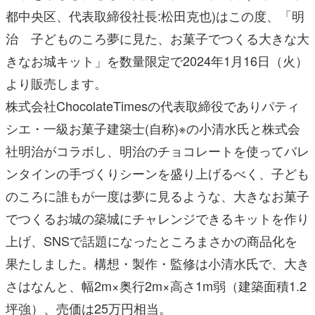
都中央区、代表取締役社長:松田克也)はこの度、「明
治 子どものころ夢に見た、お菓子でつくる大きな大
きなお城キット」を数量限定で2024年1月16日（火）
より販売します。
株式会社ChocolateTimesの代表取締役でありパティ
シエ・一級お菓子建築士(自称)※の小清水氏と株式会
社明治がコラボし、明治のチョコレートを使ってバレ
ンタインの手づくりシーンを盛り上げるべく、子ども
のころに誰もが一度は夢に見るような、大きなお菓子
でつくるお城の築城にチャレンジできるキットを作り
上げ、SNSで話題になったところまさかの商品化を
果たしました。構想・製作・監修は小清水氏で、大き
さはなんと、幅2m×奥行2m×高さ1m弱（建築面積1.2
坪強）、売価は25万円相当。