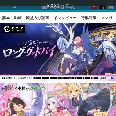
広告をスキップ
赫本
動画
殿堂入り記事
インタビュー
特集記事
マンガ
ピックアップ
電ファミのいま読まれている記事ランキング
アプリセール情報