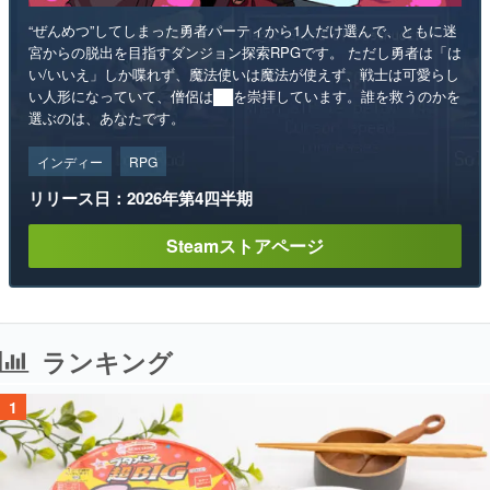
“ぜんめつ”してしまった勇者パーティから1人だけ選んで、ともに迷
宮からの脱出を目指すダンジョン探索RPGです。 ただし勇者は「は
い/いいえ」しか喋れず、魔法使いは魔法が使えず、戦士は可愛らし
い人形になっていて、僧侶は██を崇拝しています。誰を救うのかを
選ぶのは、あなたです。
インディー
RPG
リリース日：2026年第4四半期
Steamストアページ
ランキング
1