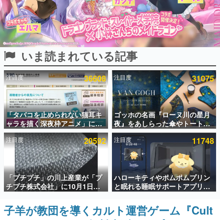
インタビュー
連載・特集一覧
いま読まれている記事
殿堂入り記事
SNS拡散数が数千以上！ ページビュー数万以上！ などな
ど。多くの人々に読まれた、電ファミ渾身の“殿堂入り”記
注目度
36608
注目度
31075
事をまとめました。
ゲームの企画書
名作ゲームクリエイターの方々に製作時のエピソードをお
聞きし、ヒットする企画（ゲーム）とは何か？を探ってい
「タバコを止められない猫耳キ
ゴッホの名画『ローヌ川の星月
きます。
ャラを描く深夜枠アニメ」に視
夜』をあしらった傘やトートバ
聴者の一部から批判意見。違法
ッグなどが登場。8月7日21時よ
赫本
注目度
20592
注目度
11748
薬物の使用と思わしき描写も含
り2日間限定で予約販売
この物語を解いてはいけない。『赫本』は、〈試験問題〉
めて、BPOが議論を交わす
の形をした短編ホラー小説集です。
新世代に訊く
「プチプチ」の川上産業が「プ
ハローキティやポムポムプリン
これからのデジタルゲーム市場を担う若きクリエイター達
チプチ株式会社」に10月1日よ
と眠れる睡眠サポートアプリ
の姿を追い、彼らのルーツと情熱を探っていきます。
り社名変更へ。創業58年で初め
『ゆめたび』が配信中。キャラ
ての変更で、“プチッ”と鳴るお
ごとのASMRや目覚ましアラー
子羊が教団を導くカルト運営ゲーム『Cult
ゲーム世代の作家たち
なじみの緩衝材が会社の名前に
ムも搭載
ゲームに多大な影響を受けた作家さんに取材し、ゲームが