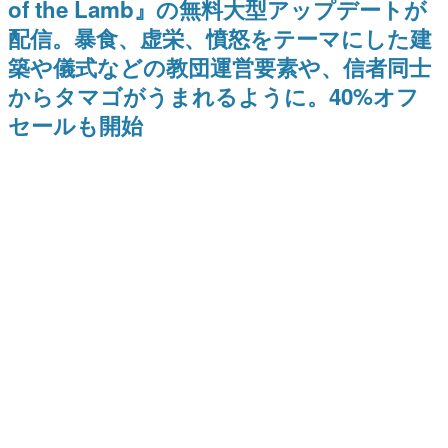
of the Lamb』の無料大型アップデートが
日本のコンテンツ産業やカルチャーに与えた影響を探る企
配信。暴食、虚栄、憤怒をテーマにした建
画です。
築や儀式などの教団運営要素や、信者同士
日本モバイルゲーム産業史
日本のモバイルゲーム史における主要なトピック・タイト
からタマゴがうまれるように。40%オフ
ルを網羅するほか、開発者へのインタビューや識者による
解説を掲載。約20年の歴史が一望できる決定版！
セールも開始
若ゲのいたり〜ゲームクリエイターの青春〜
『うつヌケ』『ペンと箸』等で知られるマンガ家・田中圭
一先生によるゲーム業界レポートマンガです。
なんでゲームは面白い？
ゲーム開発者・hamatsu氏がゲームの魅力を画面や操作の
具体的な形から解き明かしていく、硬派で骨太な評論連載
です。
ゲームが変えた日本語
「経験値」「裏技」「ラスボス」… ゲームにまつわる言葉
の起源や用法の変遷を、コンピューター文化史研究家・タ
イニーP氏が徹底調査。
カテゴリ
特集記事