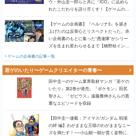
ウ・外山圭一郎らと共に『ICO』に込めら
れたこだわりを語り尽くす！【ゲームの企
画書】
【ゲームの企画書】『ペルソナ3』を築き
上げたのは反骨心とリスペクトだった。赤
い企画書のもとに集った“愚連隊”がシリー
ズを生まれ変わらせるまで【橋野桂インタ
ビュー】
ゲームの企画書
の記事一覧
若ゲのいたり〜ゲームクリエイターの青春〜
田中圭一のゲーム業界取材マンガ『若ゲの
いたり』第2巻が発売。『ポケモン』田尻
智さん、『ゼビウス』遠藤雅伸さんらの貴
重なエピソードを収録
【田中圭一連載：アイマス/ガンダム 戦場
の絆 編】わがままな王様のわがままなニー
ズを満たす！──小山順一朗が貫く姿勢に、