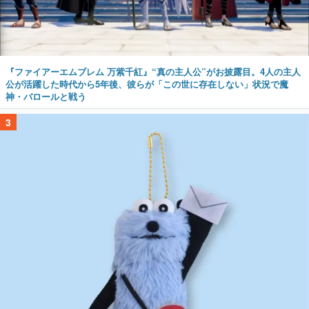
『ファイアーエムブレム 万紫千紅』“真の主人公”がお披露目。4人の主人
公が活躍した時代から5年後、彼らが「この世に存在しない」状況で魔
神・バロールと戦う
3