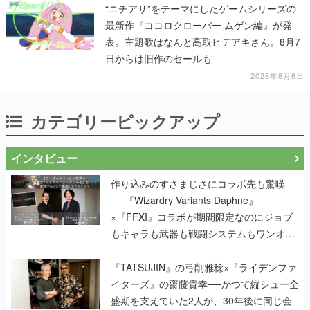
“ニチアサ”をテーマにしたゲームシリーズの
最新作『ココロクローバー ムゲン編』が発
表。主題歌はなんと高取ヒデアキさん。8月7
日からは旧作のセールも
2026年8月6日
カテゴリーピックアップ
インタビュー
作り込みのすさまじさにコラボ先も驚嘆
──『Wizardry Variants Daphne』
×『FFXI』コラボが期間限定なのにジョブ
もキャラも武器も戦闘システムもワンオフ
で作り込まれた理由を両ディレクターに聞
く
『TATSUJIN』の弓削雅稔×『ライデンファ
イターズ』の齋藤貴幸──かつて縦シュー全
盛期を支えていた2人が、30年後に同じ会