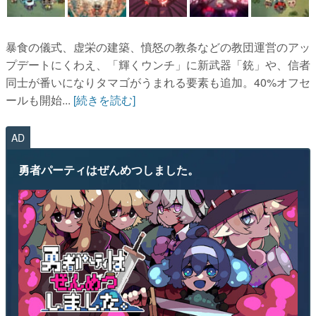
暴食の儀式、虚栄の建築、憤怒の教条などの教団運営のアッ
プデートにくわえ、「輝くウンチ」に新武器「銃」や、信者
同士が番いになりタマゴがうまれる要素も追加。40%オフセ
ールも開始...
[続きを読む]
AD
勇者パーティはぜんめつしました。