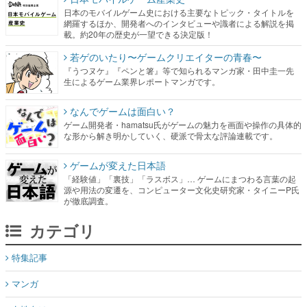
日本のモバイルゲーム史における主要なトピック・タイトルを
網羅するほか、開発者へのインタビューや識者による解説を掲
載。約20年の歴史が一望できる決定版！
若ゲのいたり〜ゲームクリエイターの青春〜
『うつヌケ』『ペンと箸』等で知られるマンガ家・田中圭一先
生によるゲーム業界レポートマンガです。
なんでゲームは面白い？
ゲーム開発者・hamatsu氏がゲームの魅力を画面や操作の具体的
な形から解き明かしていく、硬派で骨太な評論連載です。
ゲームが変えた日本語
「経験値」「裏技」「ラスボス」… ゲームにまつわる言葉の起
源や用法の変遷を、コンピューター文化史研究家・タイニーP氏
が徹底調査。
カテゴリ
特集記事
マンガ