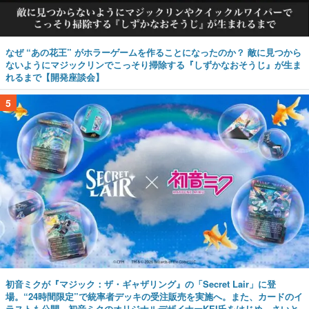
なぜ “あの花王” がホラーゲームを作ることになったのか？ 敵に見つから
ないようにマジックリンでこっそり掃除する『しずかなおそうじ』が生ま
れるまで【開発座談会】
5
初音ミクが『マジック：ザ・ギャザリング』の「Secret Lair」に登
場。“24時間限定”で統率者デッキの受注販売を実施へ。また、カードのイ
ラストも公開。初音ミクのオリジナルデザイナーKEI氏をはじめ、さいと