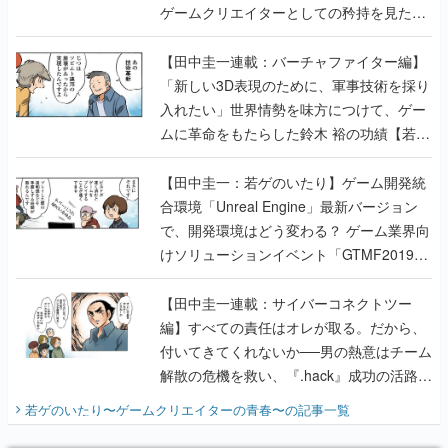
ゲームクリエイターとしての矜持を見た
【若ゲのいたり最終回】
【田中圭一連載：バーチャファイター編】
「新しい3D表現のために、軍事技術を採り
入れたい」世界情勢を味方につけて、ゲー
ムに革命をもたらした鈴木 裕の功績【若ゲ
のいたり】
【田中圭一：若ゲのいたり】ゲーム開発統
合環境「Unreal Engine」最新バージョン
で、開発環境はどう変わる？ ゲーム業界向
けソリューションイベント「GTMF2019」
に行って、より理解を深めよう【PR】
【田中圭一連載：サイバーコネクトツー
編】すべての責任はオレが取る。だから、
付いてきてくれないか──男の熱意はチーム
解散の危機を救い、『.hack』成功の活路を
開く。業界の快男児・松山 洋に流れる血は
若ゲのいたり〜ゲームクリエイターの青春〜
の記事一覧
『少年ジャンプ』色だった【若ゲのいた
り】