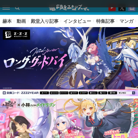
広告をスキップ
赫本
動画
殿堂入り記事
インタビュー
特集記事
マンガ
ピックアップ
電ファミのいま読まれている記事ランキング
アプリセール情報