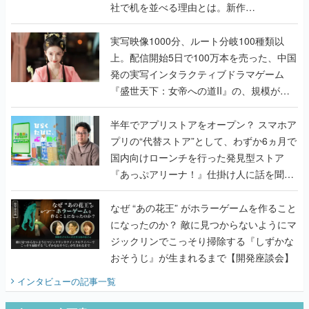
社で机を並べる理由とは。新作
『TATSUJIN EXTREME』で初タッグを組
んだレジェンド2人に訊く開発秘話
実写映像1000分、ルート分岐100種類以
上。配信開始5日で100万本を売った、中国
発の実写インタラクティブドラマゲーム
『盛世天下：女帝への道II』の、規模が違
うこだわりをプロデューサーに聞いた
半年でアプリストアをオープン？ スマホア
プリの“代替ストア”として、わずか6ヵ月で
国内向けローンチを行った発見型ストア
『あっぷアリーナ！』仕掛け人に話を聞い
てみた
なぜ “あの花王” がホラーゲームを作ること
になったのか？ 敵に見つからないようにマ
ジックリンでこっそり掃除する『しずかな
おそうじ』が生まれるまで【開発座談会】
インタビュー
の記事一覧