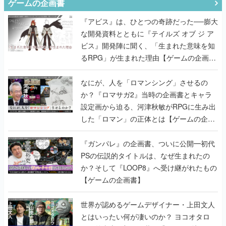
ゲームの企画書
『アビス』は、ひとつの奇跡だった──膨大
な開発資料とともに『テイルズ オブ ジ ア
ビス』開発陣に聞く、「生まれた意味を知
るRPG」が生まれた理由【ゲームの企画
書】
なにが、人を「ロマンシング」させるの
か？『ロマサガ2』当時の企画書とキャラ
設定画から迫る、河津秋敏がRPGに生み出
した「ロマン」の正体とは【ゲームの企画
書】
『ガンパレ』の企画書、ついに公開━初代
PSの伝説的タイトルは、なぜ生まれたの
か？そして『LOOP8』へ受け継がれたもの
【ゲームの企画書】
世界が認めるゲームデザイナー・上田文人
とはいったい何が凄いのか？ ヨコオタロ