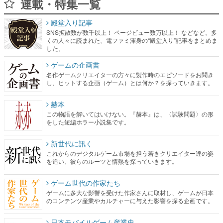
連載・特集一覧
殿堂入り記事
SNS拡散数が数千以上！ ページビュー数万以上！ などなど。多
くの人々に読まれた、電ファミ渾身の“殿堂入り”記事をまとめま
した。
ゲームの企画書
名作ゲームクリエイターの方々に製作時のエピソードをお聞き
し、ヒットする企画（ゲーム）とは何か？を探っていきます。
赫本
この物語を解いてはいけない。『赫本』は、〈試験問題〉の形
をした短編ホラー小説集です。
新世代に訊く
これからのデジタルゲーム市場を担う若きクリエイター達の姿
を追い、彼らのルーツと情熱を探っていきます。
ゲーム世代の作家たち
ゲームに多大な影響を受けた作家さんに取材し、ゲームが日本
のコンテンツ産業やカルチャーに与えた影響を探る企画です。
日本モバイルゲーム産業史