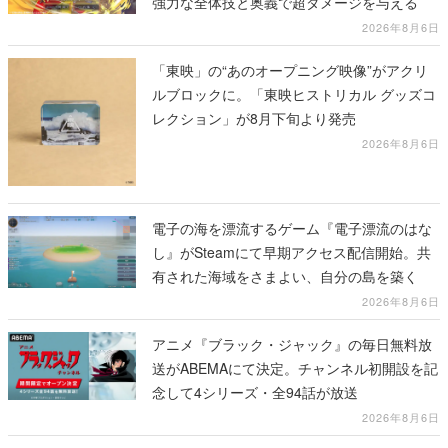
強力な全体技と奥義で超ダメージを与える
2026年8月6日
「東映」の“あのオープニング映像”がアクリ
ルブロックに。「東映ヒストリカル グッズコ
レクション」が8月下旬より発売
2026年8月6日
電子の海を漂流するゲーム『電子漂流のはな
し』がSteamにて早期アクセス配信開始。共
有された海域をさまよい、自分の島を築く
2026年8月6日
アニメ『ブラック・ジャック』の毎日無料放
送がABEMAにて決定。チャンネル初開設を記
念して4シリーズ・全94話が放送
2026年8月6日