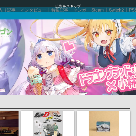
広告をスキップ
入り記事
インタビュー
特集記事
マンガ
Steam
Switch2
PS