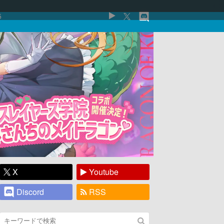
5
X
Youtube
Discord
RSS