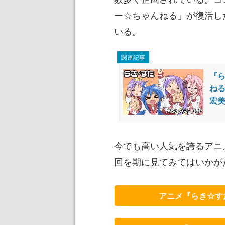
ー☆ちゃんねる」が復活し
いる。
関連記事
『
ね
宏
今でも高い人気を誇るアニ
回を期に見てみてはいかが
アニメ『らき☆す