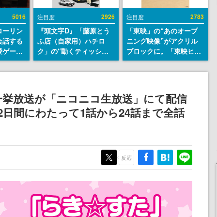
5016
2926
2783
注目度
注目度
ローリン
『頭文字D』「藤原とう
「東映」の“あのオープ
会話する
ふ店（自家用）ハチロ
ニング映像”がアクリル
愛ゲーム
ク」の“動くティッシュ
ブロックに。「東映ヒス
ソウルラ
ケース”が買えるポップ
トリカル グッズコレクシ
。返事に
アップショップが開催
ョン」が8月下旬より発
U
へ。マンガの舞台である
売
群馬の「イオンモール高
一挙放送が「ニコニコ生放送」にて配信
崎」にて、8月11日から8
の2日間にわたって1話から24話まで全話
月20日までの期間限定で
開催予定
反応