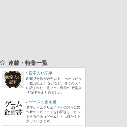
連載・特集一覧
殿堂入り記事
SNS拡散数が数千以上！ ページビュ
ー数万以上！ などなど。多くの人々
に読まれた、電ファミ渾身の“殿堂入
り”記事をまとめました。
ゲームの企画書
名作ゲームクリエイターの方々に製
作時のエピソードをお聞きし、ヒッ
トする企画（ゲーム）とは何か？を
探っていきます。