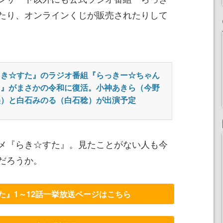
たり、オンラインくじが販売されたりして
らき☆すた』のラジオ番組『らっきー☆ちゃん
る』がまさかの令和に復活。小神あきら（今野
美）と白石みのる（白石稔）が出演予定
メ『らき☆すた』。見たことがない人も今
だろうか。
た』1～12話一挙放送ページはこちら