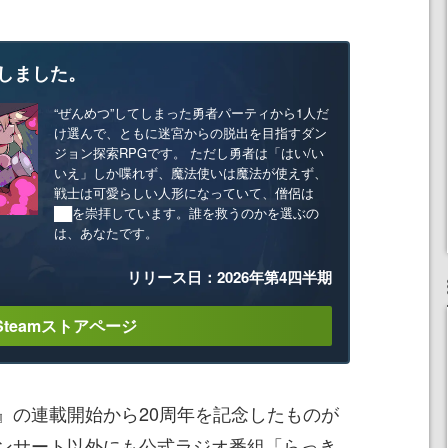
しました。
“ぜんめつ”してしまった勇者パーティから1人だ
け選んで、ともに迷宮からの脱出を目指すダン
ジョン探索RPGです。 ただし勇者は「はい/い
いえ」しか喋れず、魔法使いは魔法が使えず、
戦士は可愛らしい人形になっていて、僧侶は
██を崇拝しています。誰を救うのかを選ぶの
は、あなたです。
リリース日：2026年第4四半期
Steamストアページ
』の連載開始から20周年を記念したものが
ンサート以外にも公式ラジオ番組「らっき