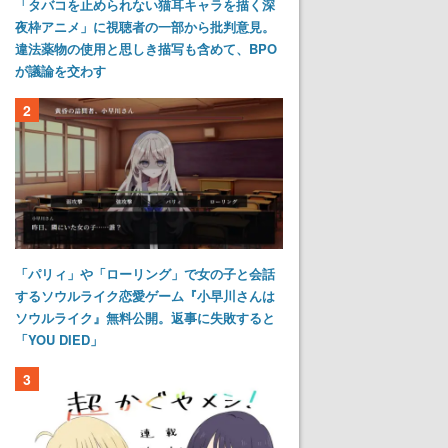
「タバコを止められない猫耳キャラを描く深
夜枠アニメ」に視聴者の一部から批判意見。
違法薬物の使用と思しき描写も含めて、BPO
が議論を交わす
2
「パリィ」や「ローリング」で女の子と会話
するソウルライク恋愛ゲーム『小早川さんは
ソウルライク』無料公開。返事に失敗すると
「YOU DIED」
3