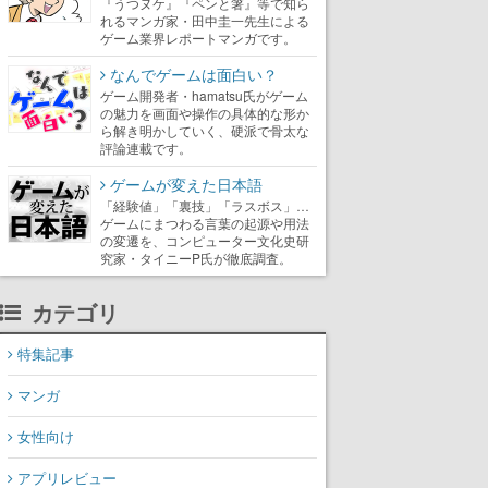
『うつヌケ』『ペンと箸』等で知ら
れるマンガ家・田中圭一先生による
ゲーム業界レポートマンガです。
なんでゲームは面白い？
ゲーム開発者・hamatsu氏がゲーム
の魅力を画面や操作の具体的な形か
ら解き明かしていく、硬派で骨太な
評論連載です。
ゲームが変えた日本語
「経験値」「裏技」「ラスボス」…
ゲームにまつわる言葉の起源や用法
の変遷を、コンピューター文化史研
究家・タイニーP氏が徹底調査。
カテゴリ
特集記事
マンガ
女性向け
アプリレビュー