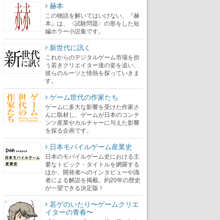
赫本
この物語を解いてはいけない。『赫
本』は、〈試験問題〉の形をした短
編ホラー小説集です。
新世代に訊く
これからのデジタルゲーム市場を担
う若きクリエイター達の姿を追い、
彼らのルーツと情熱を探っていきま
す。
ゲーム世代の作家たち
ゲームに多大な影響を受けた作家さ
んに取材し、ゲームが日本のコンテ
ンツ産業やカルチャーに与えた影響
を探る企画です。
日本モバイルゲーム産業史
日本のモバイルゲーム史における主
要なトピック・タイトルを網羅する
ほか、開発者へのインタビューや識
者による解説を掲載。約20年の歴史
が一望できる決定版！
若ゲのいたり〜ゲームクリエ
イターの青春〜