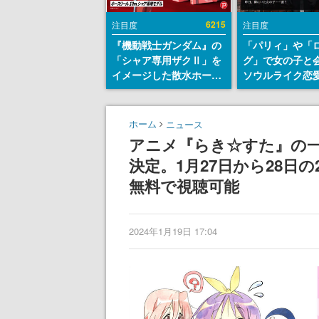
6215
注目度
注目度
『機動戦士ガンダム』の
「パリィ」や「
「シャア専用ザクⅡ」を
グ」で女の子と
イメージした散水ホース
ソウルライク恋
リールが予約開始。本体
『小早川さんは
にはシャアのパーソナル
イク』無料公開
マークやジオン公国軍の
失敗すると「YO
ホーム
ニュース
エンブレム、型式番号な
DIED」
アニメ『らき☆すた』の
どを配置
決定。1月27日から28日
無料で視聴可能
2024年1月19日 17:04