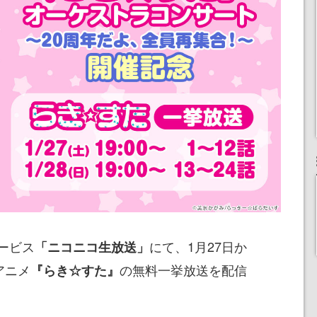
ービス
にて、1月27日か
「ニコニコ生放送」
アニメ
の無料一挙放送を配信
『らき☆すた』