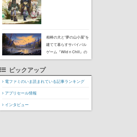
らが登壇する舞台挨拶も
実施
相棒の犬と“夢の山小屋”を
建てて暮らすサバイバル
ゲーム『Wild n Chill』の
体験版がSteamで配信
中。ドット絵の大自然
ピックアップ
で、喧騒を忘れよう
電ファミのいま読まれている記事ランキング
アプリセール情報
インタビュー