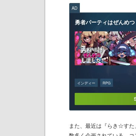
AD
勇者パーティはぜんめつ
インディー
RPG
また、最近は『らき☆すた
数多く企画されている。コ