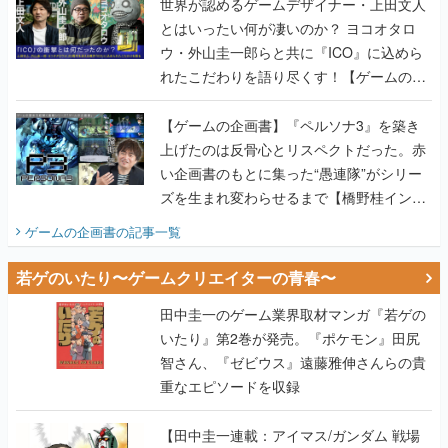
世界が認めるゲームデザイナー・上田文人
とはいったい何が凄いのか？ ヨコオタロ
ウ・外山圭一郎らと共に『ICO』に込めら
れたこだわりを語り尽くす！【ゲームの企
画書】
【ゲームの企画書】『ペルソナ3』を築き
上げたのは反骨心とリスペクトだった。赤
い企画書のもとに集った“愚連隊”がシリー
ズを生まれ変わらせるまで【橋野桂インタ
ビュー】
ゲームの企画書
の記事一覧
若ゲのいたり〜ゲームクリエイターの青春〜
田中圭一のゲーム業界取材マンガ『若ゲの
いたり』第2巻が発売。『ポケモン』田尻
智さん、『ゼビウス』遠藤雅伸さんらの貴
重なエピソードを収録
【田中圭一連載：アイマス/ガンダム 戦場