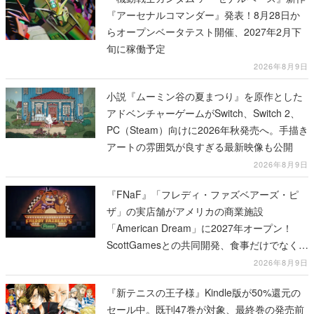
『アーセナルコマンダー』発表！8月28日か
らオープンベータテスト開催、2027年2月下
旬に稼働予定
2026年8月9日
小説『ムーミン谷の夏まつり』を原作とした
アドベンチャーゲームがSwitch、Switch 2、
PC（Steam）向けに2026年秋発売へ。手描き
アートの雰囲気が良すぎる最新映像も公開
2026年8月9日
『FNaF』「フレディ・ファズベアーズ・ピ
ザ」の実店舗がアメリカの商業施設
「American Dream」に2027年オープン！
ScottGamesとの共同開発、食事だけでなくス
テージショーや没入型のホラー体験も楽しめ
2026年8月9日
る
『新テニスの王子様』Kindle版が50%還元の
セール中。既刊47巻が対象、最終巻の発売前