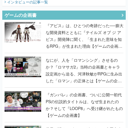
インタビュー
の記事一覧
ゲームの企画書
『アビス』は、ひとつの奇跡だった──膨大
な開発資料とともに『テイルズ オブ ジ ア
ビス』開発陣に聞く、「生まれた意味を知
るRPG」が生まれた理由【ゲームの企画
書】
なにが、人を「ロマンシング」させるの
か？『ロマサガ2』当時の企画書とキャラ
設定画から迫る、河津秋敏がRPGに生み出
した「ロマン」の正体とは【ゲームの企画
書】
『ガンパレ』の企画書、ついに公開━初代
PSの伝説的タイトルは、なぜ生まれたの
か？そして『LOOP8』へ受け継がれたもの
【ゲームの企画書】