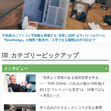
不死身のニワトリと宇宙船を探索する“非常に好評”なサバイバルゲーム
『Breathedge』が無料で配布中。入手できる期間は8月10日まで
カテゴリーピックアップ
インタビュー
「現実より意味のある仮想世界を作る」
──『EVE Online』の生みの親が18年掲げ
続ける”クレイジーな宣言”は、比喩ではな
く本気だった
作り込みのすさまじさにコラボ先も驚嘆