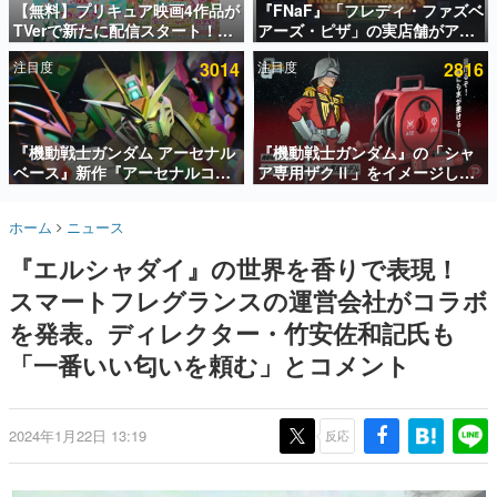
【無料】プリキュア映画4作品が
『FNaF』「フレディ・ファズベ
TVerで新たに配信スタート！な
アーズ・ピザ」の実店舗がアメ
インタビュー
んと2018年～2024年の映画ほぼ
リカの商業施設「American
注目度
3014
注目度
2816
すべてが見放題に、ぶっちゃけ
Dream」に2027年オープン！
連載・特集一覧
ありえないラインナップ
ScottGamesとの共同開発、食
事だけでなくステージショーや
殿堂入り記事
没入型のホラー体験も楽しめる
SNS拡散数が数千以上！ ページビュー数万以上！ などな
『機動戦士ガンダム アーセナル
『機動戦士ガンダム』の「シャ
ど。多くの人々に読まれた、電ファミ渾身の“殿堂入り”記
ベース』新作『アーセナルコマ
ア専用ザクⅡ」をイメージした
事をまとめました。
ンダー』発表！8月28日からオ
散水ホースリールが予約開始。
ープンベータテスト開催、2027
本体にはシャアのパーソナルマ
ゲームの企画書
ホーム
ニュース
年2月下旬に稼働予定
ークやジオン公国軍のエンブレ
名作ゲームクリエイターの方々に製作時のエピソードをお
聞きし、ヒットする企画（ゲーム）とは何か？を探ってい
ム、型式番号などを配置
『エルシャダイ』の世界を香りで表現！
きます。
スマートフレグランスの運営会社がコラボ
赫本
この物語を解いてはいけない。『赫本』は、〈試験問題〉
を発表。ディレクター・竹安佐和記氏も
の形をした短編ホラー小説集です。
「一番いい匂いを頼む」とコメント
新世代に訊く
これからのデジタルゲーム市場を担う若きクリエイター達
の姿を追い、彼らのルーツと情熱を探っていきます。
2024年1月22日 13:19
反応
ゲーム世代の作家たち
ゲームに多大な影響を受けた作家さんに取材し、ゲームが