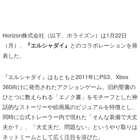
マンガ
女性向け
Horizon株式会社（以下、ホライズン）は1月22日
アプリレビュー
（月）、
とのコラボレーションを発
『エルシャダイ』
その他
表した。
電ファミニコゲーマーとは？
『エルシャダイ』はもともと2011年にPS3、Xbox
運営：株式会社マレ
360向けに発売されたアクションゲーム。旧約聖書の
ひとつに数えられる「エノク書」をモチーフとした神
話的なストーリーや絵画風のビジュアルを特徴とし、
同時に公式トレーラー内で現れた「そんな装備で大丈
夫か？」、「大丈夫だ、問題ない」というやり取りは
ネットミームとして広く注目を浴びた。