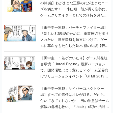
の絆 編】わがままな王様のわがままなニー
ズを満たす！──小山順一朗が貫く姿勢に、
ゲームクリエイターとしての矜持を見た
【若ゲのいたり最終回】
【田中圭一連載：バーチャファイター編】
「新しい3D表現のために、軍事技術を採り
入れたい」世界情勢を味方につけて、ゲー
ムに革命をもたらした鈴木 裕の功績【若ゲ
のいたり】
【田中圭一：若ゲのいたり】ゲーム開発統
合環境「Unreal Engine」最新バージョン
で、開発環境はどう変わる？ ゲーム業界向
けソリューションイベント「GTMF2019」
に行って、より理解を深めよう【PR】
【田中圭一連載：サイバーコネクトツー
編】すべての責任はオレが取る。だから、
付いてきてくれないか──男の熱意はチーム
解散の危機を救い、『.hack』成功の活路を
開く。業界の快男児・松山 洋に流れる血は