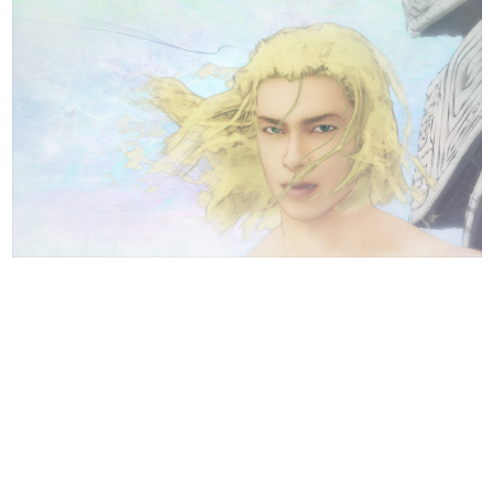
日本のコンテンツ産業やカルチャーに与えた影響を探る企
画です。
日本モバイルゲーム産業史
日本のモバイルゲーム史における主要なトピック・タイト
ルを網羅するほか、開発者へのインタビューや識者による
解説を掲載。約20年の歴史が一望できる決定版！
若ゲのいたり〜ゲームクリエイターの青春〜
『うつヌケ』『ペンと箸』等で知られるマンガ家・田中圭
一先生によるゲーム業界レポートマンガです。
なんでゲームは面白い？
ゲーム開発者・hamatsu氏がゲームの魅力を画面や操作の
具体的な形から解き明かしていく、硬派で骨太な評論連載
です。
ゲームが変えた日本語
「経験値」「裏技」「ラスボス」… ゲームにまつわる言葉
の起源や用法の変遷を、コンピューター文化史研究家・タ
イニーP氏が徹底調査。
カテゴリ
特集記事