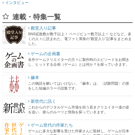
インタビュー
連載・特集一覧
殿堂入り記事
SNS拡散数が数千以上！ ページビュー数万以上！ などなど。多
くの人々に読まれた、電ファミ渾身の“殿堂入り”記事をまとめま
した。
ゲームの企画書
名作ゲームクリエイターの方々に製作時のエピソードをお聞き
し、ヒットする企画（ゲーム）とは何か？を探っていきます。
赫本
この物語を解いてはいけない。『赫本』は、〈試験問題〉の形
をした短編ホラー小説集です。
新世代に訊く
これからのデジタルゲーム市場を担う若きクリエイター達の姿
を追い、彼らのルーツと情熱を探っていきます。
ゲーム世代の作家たち
ゲームに多大な影響を受けた作家さんに取材し、ゲームが日本