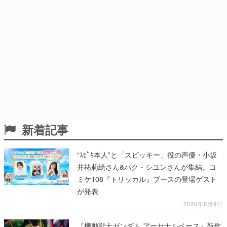
新着記事
“ｽﾋﾟｷ本人”と「スピッキー」役の声優・小坂
井祐莉絵さん&パク・シユンさんが集結。コ
ミケ108『トリッカル』ブースの登場ゲスト
が発表
2026年8月9日
『機動戦士ガンダム アーセナルベース』新作