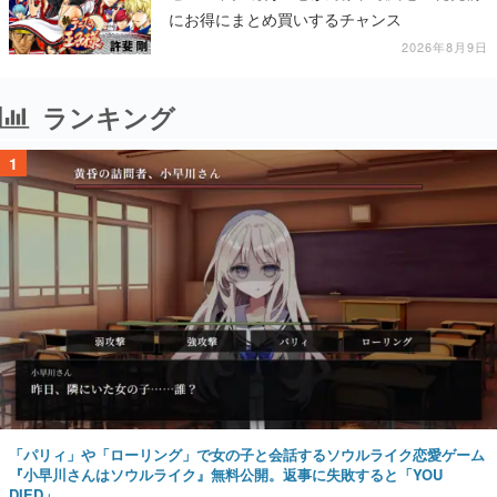
にお得にまとめ買いするチャンス
2026年8月9日
ランキング
1
「パリィ」や「ローリング」で女の子と会話するソウルライク恋愛ゲーム
『小早川さんはソウルライク』無料公開。返事に失敗すると「YOU
DIED」