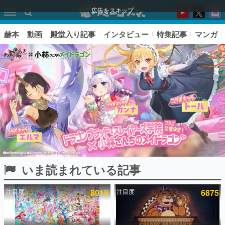
広告をスキップ
赫本
動画
殿堂入り記事
インタビュー
特集記事
マンガ
いま読まれている記事
ピックアップ
注目度
8019
注目度
6875
電ファミのいま読まれている記事ランキング
アプリセール情報