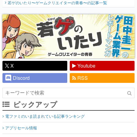
若ゲのいたり〜ゲームクリエイターの青春〜
の記事一覧
『少年ジャンプ』色だった【若ゲのいた
り】
X
Youtube
Discord
RSS
ピックアップ
電ファミのいま読まれている記事ランキング
アプリセール情報