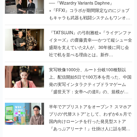
──『Wizardry Variants Daphne』
×『FFXI』コラボが期間限定なのにジョブ
もキャラも武器も戦闘システムもワンオフ
で作り込まれた理由を両ディレクターに聞
く
『TATSUJIN』の弓削雅稔×『ライデンファ
イターズ』の齋藤貴幸──かつて縦シュー全
盛期を支えていた2人が、30年後に同じ会
社で机を並べる理由とは。新作
『TATSUJIN EXTREME』で初タッグを組
んだレジェンド2人に訊く開発秘話
実写映像1000分、ルート分岐100種類以
上。配信開始5日で100万本を売った、中国
発の実写インタラクティブドラマゲーム
『盛世天下：女帝への道II』の、規模が違
うこだわりをプロデューサーに聞いた
半年でアプリストアをオープン？ スマホア
プリの“代替ストア”として、わずか6ヵ月で
国内向けローンチを行った発見型ストア
『あっぷアリーナ！』仕掛け人に話を聞い
てみた