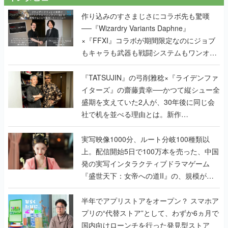
作り込みのすさまじさにコラボ先も驚嘆
──『Wizardry Variants Daphne』
×『FFXI』コラボが期間限定なのにジョブ
もキャラも武器も戦闘システムもワンオフ
で作り込まれた理由を両ディレクターに聞
く
『TATSUJIN』の弓削雅稔×『ライデンファ
イターズ』の齋藤貴幸──かつて縦シュー全
盛期を支えていた2人が、30年後に同じ会
社で机を並べる理由とは。新作
『TATSUJIN EXTREME』で初タッグを組
んだレジェンド2人に訊く開発秘話
実写映像1000分、ルート分岐100種類以
上。配信開始5日で100万本を売った、中国
発の実写インタラクティブドラマゲーム
『盛世天下：女帝への道II』の、規模が違
うこだわりをプロデューサーに聞いた
半年でアプリストアをオープン？ スマホア
プリの“代替ストア”として、わずか6ヵ月で
国内向けローンチを行った発見型ストア