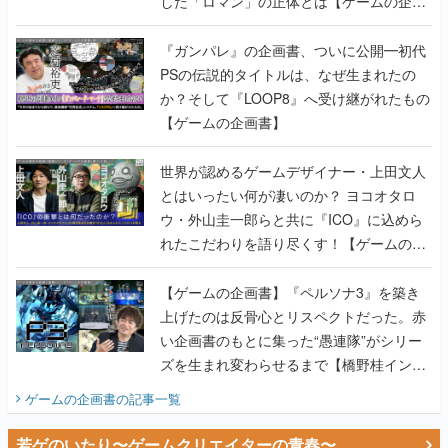
した「ロマン」の正体とは【ゲームの企画
書】
『ガンパレ』の企画書、ついに公開━初代
PSの伝説的タイトルは、なぜ生まれたの
か？そして『LOOP8』へ受け継がれたもの
【ゲームの企画書】
世界が認めるゲームデザイナー・上田文人
とはいったい何が凄いのか？ ヨコオタロ
ウ・外山圭一郎らと共に『ICO』に込めら
れたこだわりを語り尽くす！【ゲームの企
画書】
【ゲームの企画書】『ペルソナ3』を築き
上げたのは反骨心とリスペクトだった。赤
い企画書のもとに集った“愚連隊”がシリー
ズを生まれ変わらせるまで【橋野桂インタ
ビュー】
ゲームの企画書
の記事一覧
若ゲのいたり〜ゲームクリエイターの青春〜