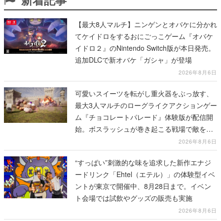
【最大8人マルチ】ニンゲンとオバケに分かれ
てケイドロをするおにごっこゲーム『オバケ
イドロ２』のNintendo Switch版が本日発売。
追加DLCで新オバケ「ガシャ」が登場
2026年8月6日
可愛いスイーツを転がし重火器をぶっ放す、
最大3人マルチのローグライクアクションゲー
ム『チョコレートパレード』体験版が配信開
始。ボスラッシュが巻き起こる戦場で敵を倒
し、コインを集めてスコアを競い合え
2026年8月6日
“すっぱい”刺激的な味を追求した新作エナジ
ードリンク「Ehtel（エテル）」の体験型イベ
ントが東京で開催中、8月28日まで。イベン
ト会場では試飲やグッズの販売も実施
2026年8月6日