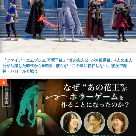
『ファイアーエムブレム 万紫千紅』“真の主人公”がお披露目。4人の主人
公が活躍した時代から5年後、彼らが「この世に存在しない」状況で魔
神・バロールと戦う
3