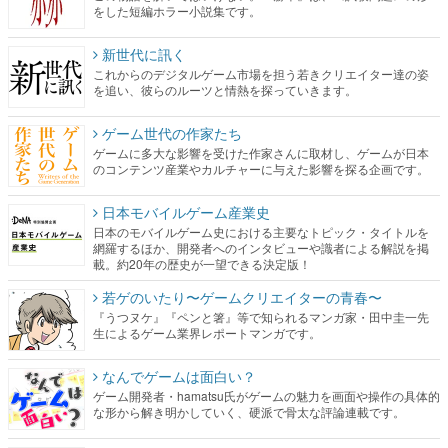
をした短編ホラー小説集です。
新世代に訊く
これからのデジタルゲーム市場を担う若きクリエイター達の姿
を追い、彼らのルーツと情熱を探っていきます。
ゲーム世代の作家たち
ゲームに多大な影響を受けた作家さんに取材し、ゲームが日本
のコンテンツ産業やカルチャーに与えた影響を探る企画です。
日本モバイルゲーム産業史
日本のモバイルゲーム史における主要なトピック・タイトルを
網羅するほか、開発者へのインタビューや識者による解説を掲
載。約20年の歴史が一望できる決定版！
若ゲのいたり〜ゲームクリエイターの青春〜
『うつヌケ』『ペンと箸』等で知られるマンガ家・田中圭一先
生によるゲーム業界レポートマンガです。
なんでゲームは面白い？
ゲーム開発者・hamatsu氏がゲームの魅力を画面や操作の具体的
な形から解き明かしていく、硬派で骨太な評論連載です。