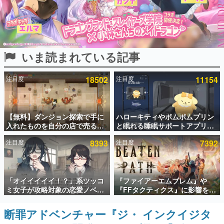
インタビュー
連載・特集一覧
いま読まれている記事
殿堂入り記事
SNS拡散数が数千以上！ ページビュー数万以上！ などな
ど。多くの人々に読まれた、電ファミ渾身の“殿堂入り”記
注目度
18502
注目度
11154
事をまとめました。
ゲームの企画書
名作ゲームクリエイターの方々に製作時のエピソードをお
聞きし、ヒットする企画（ゲーム）とは何か？を探ってい
【無料】ダンジョン探索で手に
ハローキティやポムポムプリン
きます。
入れたものを自分の店で売るゲ
と眠れる睡眠サポートアプリ
ーム『Moonlighter』がSteam
『ゆめたび』が配信中。キャラ
赫本
注目度
8393
注目度
7392
にて無料配布中！続編
ごとのASMRや目覚ましアラー
この物語を解いてはいけない。『赫本』は、〈試験問題〉
『Moonlighter 2』の9月2日正
ムも搭載
の形をした短編ホラー小説集です。
式リリースを記念したキャンペ
ーン
新世代に訊く
「オイイイイイ！？」系ツッコ
『ファイアーエムブレム』や
これからのデジタルゲーム市場を担う若きクリエイター達
ミ女子が攻略対象の恋愛ノベル
『FFタクティクス』に影響を受
の姿を追い、彼らのルーツと情熱を探っていきます。
ゲーム『美術部カノジョ』
けた新作戦略RPG『Beaten
Steamストアページが公開。
Path』2027年に発売へ。
断罪アドベンチャー『ジ・ インクイジタ
ゲーム世代の作家たち
「お前らーそろそろ自重しろ
PC（Steam）、PS5、Xbox、
ゲームに多大な影響を受けた作家さんに取材し、ゲームが