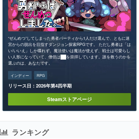
“ぜんめつ”してしまった勇者パーティから1人だけ選んで、ともに迷
宮からの脱出を目指すダンジョン探索RPGです。 ただし勇者は「は
い/いいえ」しか喋れず、魔法使いは魔法が使えず、戦士は可愛らし
い人形になっていて、僧侶は██を崇拝しています。誰を救うのかを
選ぶのは、あなたです。
インディー
RPG
リリース日：2026年第4四半期
Steamストアページ
ランキング