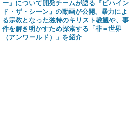
ー』について開発チームが語る『ビハイン
ー？＾＾」暗黒微笑の夢女子
Switch向けにリリース予定
日本のコンテンツ産業やカルチャーに与えた影響を探る企
や、萌え声不思議ちゃん女子と
ド・ザ・シーン』の動画が公開。暴力によ
画です。
青春を謳歌
る宗教となった独特のキリスト教観や、事
日本モバイルゲーム産業史
日本のモバイルゲーム史における主要なトピック・タイト
件を解き明かすため探索する「非＝世界
ルを網羅するほか、開発者へのインタビューや識者による
解説を掲載。約20年の歴史が一望できる決定版！
（アンワールド）」を紹介
若ゲのいたり〜ゲームクリエイターの青春〜
『うつヌケ』『ペンと箸』等で知られるマンガ家・田中圭
一先生によるゲーム業界レポートマンガです。
なんでゲームは面白い？
ゲーム開発者・hamatsu氏がゲームの魅力を画面や操作の
具体的な形から解き明かしていく、硬派で骨太な評論連載
です。
ゲームが変えた日本語
「経験値」「裏技」「ラスボス」… ゲームにまつわる言葉
の起源や用法の変遷を、コンピューター文化史研究家・タ
イニーP氏が徹底調査。
カテゴリ
特集記事