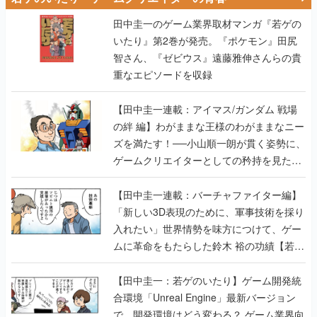
田中圭一のゲーム業界取材マンガ『若ゲの
いたり』第2巻が発売。『ポケモン』田尻
智さん、『ゼビウス』遠藤雅伸さんらの貴
重なエピソードを収録
【田中圭一連載：アイマス/ガンダム 戦場
の絆 編】わがままな王様のわがままなニー
ズを満たす！──小山順一朗が貫く姿勢に、
ゲームクリエイターとしての矜持を見た
【若ゲのいたり最終回】
【田中圭一連載：バーチャファイター編】
「新しい3D表現のために、軍事技術を採り
入れたい」世界情勢を味方につけて、ゲー
ムに革命をもたらした鈴木 裕の功績【若ゲ
のいたり】
【田中圭一：若ゲのいたり】ゲーム開発統
合環境「Unreal Engine」最新バージョン
で、開発環境はどう変わる？ ゲーム業界向