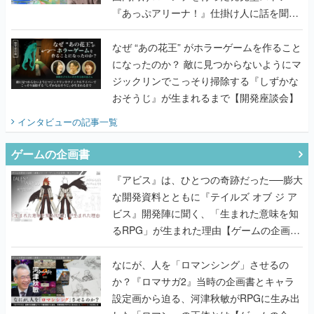
『あっぷアリーナ！』仕掛け人に話を聞い
てみた
なぜ “あの花王” がホラーゲームを作ること
になったのか？ 敵に見つからないようにマ
ジックリンでこっそり掃除する『しずかな
おそうじ』が生まれるまで【開発座談会】
インタビュー
の記事一覧
ゲームの企画書
『アビス』は、ひとつの奇跡だった──膨大
な開発資料とともに『テイルズ オブ ジ ア
ビス』開発陣に聞く、「生まれた意味を知
るRPG」が生まれた理由【ゲームの企画
書】
なにが、人を「ロマンシング」させるの
か？『ロマサガ2』当時の企画書とキャラ
設定画から迫る、河津秋敏がRPGに生み出