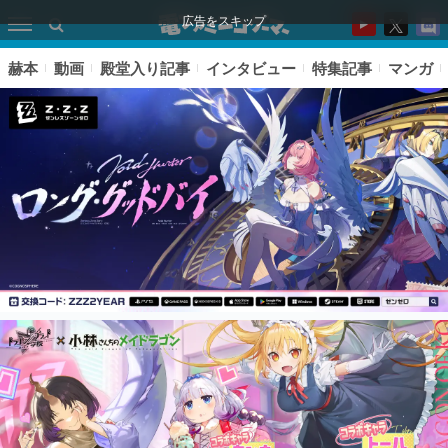
広告をスキップ
赫本
動画
殿堂入り記事
インタビュー
特集記事
マンガ
ピックアップ
電ファミのいま読まれている記事ランキング
アプリセール情報