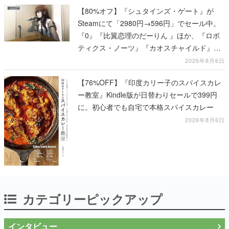
【80%オフ】『シュタインズ・ゲート』が
Steamにて「2980円→596円」でセール中。
『0』『比翼恋理のだーりん 』ほか、『ロボ
ティクス・ノーツ』『カオスチャイルド』な
ど科学アドベンチャーシリーズもセール対象
2026年8月6日
に
【76%OFF】『印度カリー子のスパイスカレ
ー教室』Kindle版が日替わりセールで399円
に。初心者でも自宅で本格スパイスカレー
2026年8月6日
カテゴリーピックアップ
インタビュー