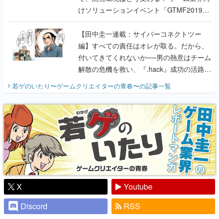
けソリューションイベント「GTMF2019」
に行って、より理解を深めよう【PR】
【田中圭一連載：サイバーコネクトツー
編】すべての責任はオレが取る。だから、
付いてきてくれないか──男の熱意はチーム
解散の危機を救い、『.hack』成功の活路を
開く。業界の快男児・松山 洋に流れる血は
若ゲのいたり〜ゲームクリエイターの青春〜
の記事一覧
『少年ジャンプ』色だった【若ゲのいた
り】
X
Youtube
Discord
RSS