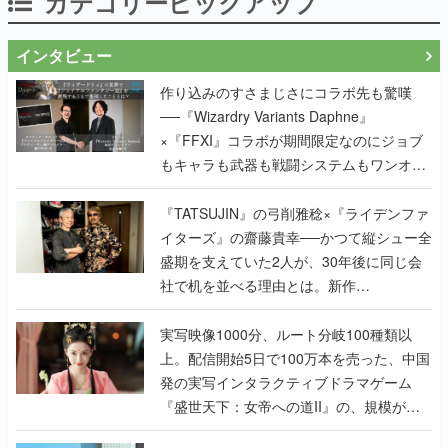
カテゴリーピックアップ
インタビュー
作り込みのすさまじさにコラボ先も驚嘆
──『Wizardry Variants Daphne』
×『FFXI』コラボが期間限定なのにジョブ
もキャラも武器も戦闘システムもワンオフ
で作り込まれた理由を両ディレクターに聞
く
『TATSUJIN』の弓削雅稔×『ライデンファ
イターズ』の齋藤貴幸──かつて縦シュー全
盛期を支えていた2人が、30年後に同じ会
社で机を並べる理由とは。新作
『TATSUJIN EXTREME』で初タッグを組
んだレジェンド2人に訊く開発秘話
実写映像1000分、ルート分岐100種類以
上。配信開始5日で100万本を売った、中国
発の実写インタラクティブドラマゲーム
『盛世天下：女帝への道II』の、規模が違
うこだわりをプロデューサーに聞いた