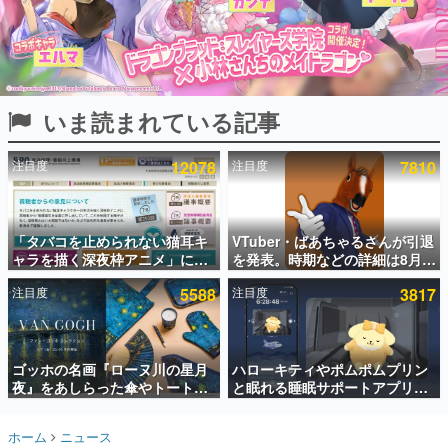
インタビュー
連載・特集一覧
殿堂入り記事
いま読まれている記事
SNS拡散数が数千以上！ ページビュー数万以上！ などな
ど。多くの人々に読まれた、電ファミ渾身の“殿堂入り”記
事をまとめました。
注目度
12078
注目度
7810
ゲームの企画書
名作ゲームクリエイターの方々に製作時のエピソードをお
聞きし、ヒットする企画（ゲーム）とは何か？を探ってい
「タバコを止められない猫耳キ
VTuber・ばあちゃるさんが引退
きます。
ャラを描く深夜枠アニメ」に視
を発表。時期などの詳細は8月9
赫本
聴者の一部から批判意見。違法
日15時からの配信で説明
この物語を解いてはいけない。『赫本』は、〈試験問題〉
注目度
5588
注目度
3817
薬物の使用と思しき描写も含め
の形をした短編ホラー小説集です。
て、BPOが議論を交わす
新世代に訊く
ゴッホの名画『ローヌ川の星月
ハローキティやポムポムプリン
これからのデジタルゲーム市場を担う若きクリエイター達
の姿を追い、彼らのルーツと情熱を探っていきます。
夜』をあしらった傘やトートバ
と眠れる睡眠サポートアプリ
ッグなどが登場。8月7日21時よ
『ゆめたび』が配信中。キャラ
り2日間限定で予約販売
ごとのASMRや目覚ましアラー
ゲーム世代の作家たち
ホーム
ニュース
ムも搭載
ゲームに多大な影響を受けた作家さんに取材し、ゲームが