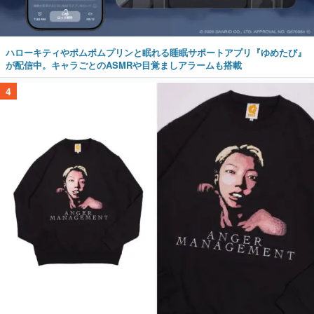
ハローキティやポムポムプリンと眠れる睡眠サポートアプリ『ゆめたび』
が配信中。キャラごとのASMRや目覚ましアラームも搭載
4