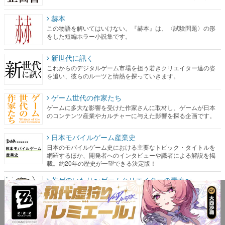
赫本
この物語を解いてはいけない。『赫本』は、〈試験問題〉の形
をした短編ホラー小説集です。
新世代に訊く
これからのデジタルゲーム市場を担う若きクリエイター達の姿
を追い、彼らのルーツと情熱を探っていきます。
ゲーム世代の作家たち
ゲームに多大な影響を受けた作家さんに取材し、ゲームが日本
のコンテンツ産業やカルチャーに与えた影響を探る企画です。
日本モバイルゲーム産業史
日本のモバイルゲーム史における主要なトピック・タイトルを
網羅するほか、開発者へのインタビューや識者による解説を掲
載。約20年の歴史が一望できる決定版！
若ゲのいたり〜ゲームクリエイターの青春〜
『うつヌケ』『ペンと箸』等で知られるマンガ家・田中圭一先
生によるゲーム業界レポートマンガです。
なんでゲームは面白い？