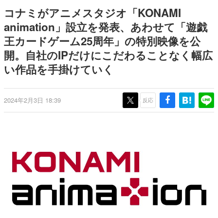
日本のコンテンツ産業やカルチャーに与えた影響を探る企
コナミがアニメスタジオ「KONAMI
画です。
animation」設立を発表、あわせて「遊戯
日本モバイルゲーム産業史
王カードゲーム25周年」の特別映像を公
日本のモバイルゲーム史における主要なトピック・タイト
ルを網羅するほか、開発者へのインタビューや識者による
開。自社のIPだけにこだわることなく幅広
解説を掲載。約20年の歴史が一望できる決定版！
い作品を手掛けていく
若ゲのいたり〜ゲームクリエイターの青春〜
『うつヌケ』『ペンと箸』等で知られるマンガ家・田中圭
一先生によるゲーム業界レポートマンガです。
2024年2月3日 18:39
反応
なんでゲームは面白い？
ゲーム開発者・hamatsu氏がゲームの魅力を画面や操作の
具体的な形から解き明かしていく、硬派で骨太な評論連載
です。
ゲームが変えた日本語
「経験値」「裏技」「ラスボス」… ゲームにまつわる言葉
の起源や用法の変遷を、コンピューター文化史研究家・タ
イニーP氏が徹底調査。
カテゴリ
特集記事