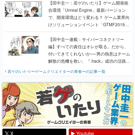
【田中圭一：若ゲのいたり】ゲーム開発統
合環境「Unreal Engine」最新バージョン
で、開発環境はどう変わる？ ゲーム業界向
けソリューションイベント「GTMF2019」
に行って、より理解を深めよう【PR】
【田中圭一連載：サイバーコネクトツー
編】すべての責任はオレが取る。だから、
付いてきてくれないか──男の熱意はチーム
解散の危機を救い、『.hack』成功の活路を
開く。業界の快男児・松山 洋に流れる血は
若ゲのいたり〜ゲームクリエイターの青春〜
の記事一覧
『少年ジャンプ』色だった【若ゲのいた
り】
X
Youtube