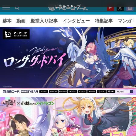
広告をスキップ
赫本
動画
殿堂入り記事
インタビュー
特集記事
マンガ
ピックアップ
電ファミのいま読まれている記事ランキング
アプリセール情報