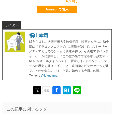
4,500円
Amazonで購入
ライター
福山幸司
85年生まれ。大阪芸術大学映像学科で映画史を学ぶ。幼少
期に『ドラゴンクエストV』に衝撃を受けて、ストーリー
メディアとしてのゲームに興味を持つ。その後アドベンチ
ャーゲームに熱中し、『この世の果てで恋を唄う少女YU-
NO』がオールタイムベスト。最近ではアドベンチャーゲ
ームの歴史を掘り下げること、映画論とビデオゲームを繋
ぐことが使命なのでは、と思い始めてる今日この頃。
Twitter：
@fukuyaman
反応
この記事に関するタグ