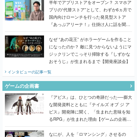
半年でアプリストアをオープン？ スマホア
プリの“代替ストア”として、わずか6ヵ月で
国内向けローンチを行った発見型ストア
『あっぷアリーナ！』仕掛け人に話を聞い
てみた
なぜ “あの花王” がホラーゲームを作ること
になったのか？ 敵に見つからないようにマ
ジックリンでこっそり掃除する『しずかな
おそうじ』が生まれるまで【開発座談会】
インタビュー
の記事一覧
ゲームの企画書
『アビス』は、ひとつの奇跡だった──膨大
な開発資料とともに『テイルズ オブ ジ ア
ビス』開発陣に聞く、「生まれた意味を知
るRPG」が生まれた理由【ゲームの企画
書】
なにが、人を「ロマンシング」させるの