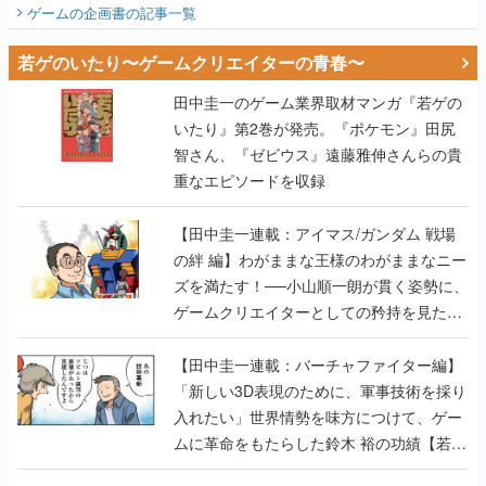
ビュー】
ゲームの企画書
の記事一覧
若ゲのいたり〜ゲームクリエイターの青春〜
田中圭一のゲーム業界取材マンガ『若ゲの
いたり』第2巻が発売。『ポケモン』田尻
智さん、『ゼビウス』遠藤雅伸さんらの貴
重なエピソードを収録
【田中圭一連載：アイマス/ガンダム 戦場
の絆 編】わがままな王様のわがままなニー
ズを満たす！──小山順一朗が貫く姿勢に、
ゲームクリエイターとしての矜持を見た
【若ゲのいたり最終回】
【田中圭一連載：バーチャファイター編】
「新しい3D表現のために、軍事技術を採り
入れたい」世界情勢を味方につけて、ゲー
ムに革命をもたらした鈴木 裕の功績【若ゲ
のいたり】