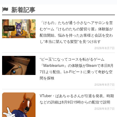
新着記事
「けもの」たちが通う小さなヘアサロンを営
むゲーム『けものたちの髪切り屋』体験版が
配信開始。悩みを持ったお客様と会話を交わ
し“本当に望んでる髪型”を見つけ出す
2026年8月7日
“ビー玉”になってコースを転がるゲーム
『Marblearium』の体験版がSteamで本日8月
7日より配信。Lo-Fiビートに乗って奇妙な空
間を探検
2026年8月7日
VTuber・ばあちゃるさんが引退を発表。時期
などの詳細は8月9日15時からの配信で説明
2026年8月7日