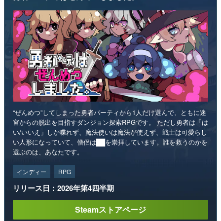
“ぜんめつ”してしまった勇者パーティから1人だけ選んで、ともに迷
宮からの脱出を目指すダンジョン探索RPGです。 ただし勇者は「は
い/いいえ」しか喋れず、魔法使いは魔法が使えず、戦士は可愛らし
い人形になっていて、僧侶は██を崇拝しています。誰を救うのかを
選ぶのは、あなたです。
インディー
RPG
リリース日：2026年第4四半期
Steamストアページ