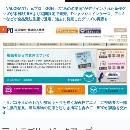
『VALORANT』元プロ「GON」の“あの名場面”がデザインされた新作グ
ッズが本日8月5日より期間限定で発売。Tシャツやコインケース、アクキ
ーなどが全品受注生産で登場、過去に発売したグッズの再販も
5
「タバコを止められない猫耳キャラを描く深夜枠アニメ」に視聴者の一部
から批判意見。違法薬物の使用と思しき描写も含めて、BPOが議論を交わ
す