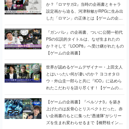
か？『ロマサガ2』当時の企画書とキャラ
設定画から迫る、河津秋敏がRPGに生み出
した「ロマン」の正体とは【ゲームの企画
書】
『ガンパレ』の企画書、ついに公開━初代
PSの伝説的タイトルは、なぜ生まれたの
か？そして『LOOP8』へ受け継がれたもの
【ゲームの企画書】
世界が認めるゲームデザイナー・上田文人
とはいったい何が凄いのか？ ヨコオタロ
ウ・外山圭一郎らと共に『ICO』に込めら
れたこだわりを語り尽くす！【ゲームの企
画書】
【ゲームの企画書】『ペルソナ3』を築き
上げたのは反骨心とリスペクトだった。赤
い企画書のもとに集った“愚連隊”がシリー
ズを生まれ変わらせるまで【橋野桂インタ