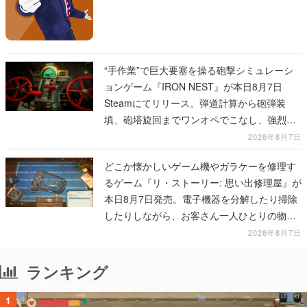
“手作業”で巨大要塞を操る砲撃シミュレーシ
ョンゲーム『IRON NEST』が本日8月7日
Steamにてリリース。弾道計算から砲弾装
填、砲塔旋回までワンオペでこなし、強烈な
一撃をブチかませるロマンある作品
2026年8月7日
どこか懐かしいゲーム機やガラケーを修理す
るゲーム『リ・ストーリー: 思い出修理屋』が
本日8月7日発売。電子機器を分解したり掃除
したりしながら、お客さん一人ひとりの物語
に耳を傾ける
2026年8月7日
ランキング
1