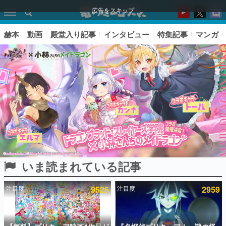
広告をスキップ
赫本
動画
殿堂入り記事
インタビュー
特集記事
マンガ
いま読まれている記事
ピックアップ
注目度
9526
注目度
2959
電ファミのいま読まれている記事ランキング
アプリセール情報