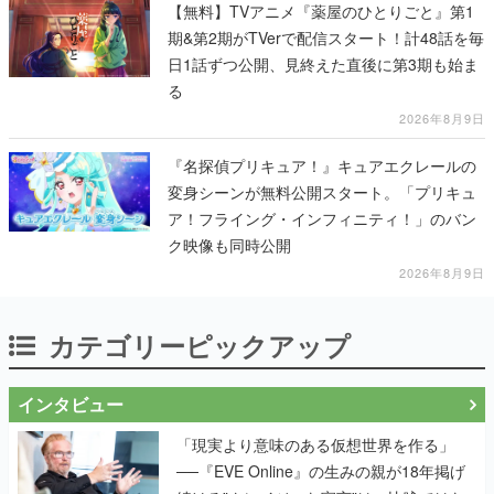
【無料】TVアニメ『薬屋のひとりごと』第1
期&第2期がTVerで配信スタート！計48話を毎
日1話ずつ公開、見終えた直後に第3期も始ま
る
2026年8月9日
『名探偵プリキュア！』キュアエクレールの
変身シーンが無料公開スタート。「プリキュ
ア！フライング・インフィニティ！」のバン
ク映像も同時公開
2026年8月9日
カテゴリーピックアップ
インタビュー
「現実より意味のある仮想世界を作る」
──『EVE Online』の生みの親が18年掲げ