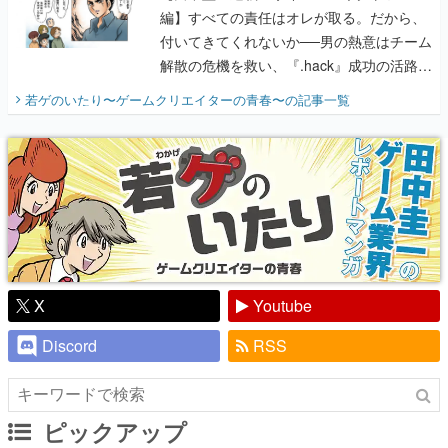
編】すべての責任はオレが取る。だから、
付いてきてくれないか──男の熱意はチーム
解散の危機を救い、『.hack』成功の活路を
開く。業界の快男児・松山 洋に流れる血は
若ゲのいたり〜ゲームクリエイターの青春〜
の記事一覧
『少年ジャンプ』色だった【若ゲのいた
り】
X
Youtube
Discord
RSS
ピックアップ