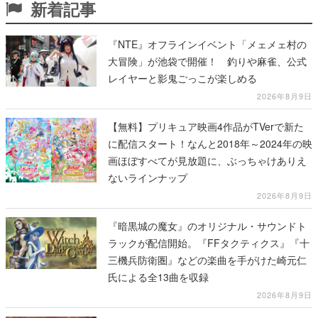
新着記事
『NTE』オフラインイベント「メェメェ村の
大冒険」が池袋で開催！ 釣りや麻雀、公式
レイヤーと影鬼ごっこが楽しめる
2026年8月9日
【無料】プリキュア映画4作品がTVerで新た
に配信スタート！なんと2018年～2024年の映
画ほぼすべてが見放題に、ぶっちゃけありえ
ないラインナップ
2026年8月9日
『暗黒城の魔女』のオリジナル・サウンドト
ラックが配信開始。『FFタクティクス』『十
三機兵防衛圏』などの楽曲を手がけた崎元仁
氏による全13曲を収録
2026年8月9日