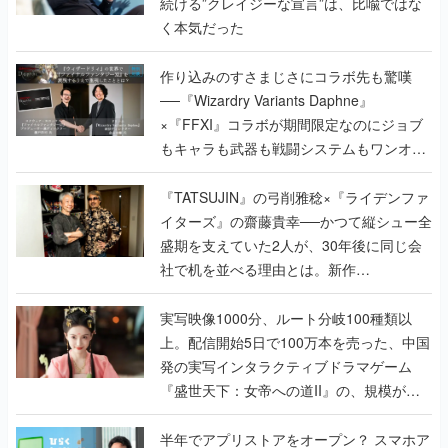
続ける”クレイジーな宣言”は、比喩ではな
く本気だった
作り込みのすさまじさにコラボ先も驚嘆
──『Wizardry Variants Daphne』
×『FFXI』コラボが期間限定なのにジョブ
もキャラも武器も戦闘システムもワンオフ
で作り込まれた理由を両ディレクターに聞
く
『TATSUJIN』の弓削雅稔×『ライデンファ
イターズ』の齋藤貴幸──かつて縦シュー全
盛期を支えていた2人が、30年後に同じ会
社で机を並べる理由とは。新作
『TATSUJIN EXTREME』で初タッグを組
んだレジェンド2人に訊く開発秘話
実写映像1000分、ルート分岐100種類以
上。配信開始5日で100万本を売った、中国
発の実写インタラクティブドラマゲーム
『盛世天下：女帝への道II』の、規模が違
うこだわりをプロデューサーに聞いた
半年でアプリストアをオープン？ スマホア