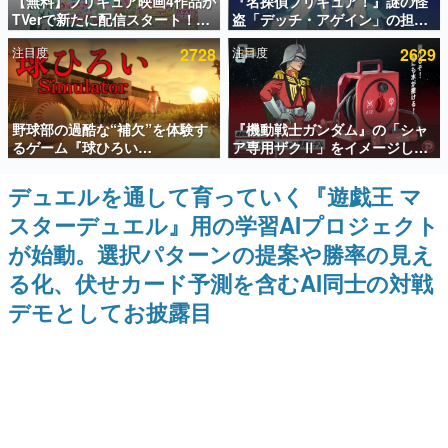
【無料】プリキュア映画4作品が
『名探偵プリキュア！』謎の怪
TVerで新たに配信スタート！な
盗「デッチ・アゲイン」の担当
インタビュー
んと2018年～2024年の映画ほぼ
キャストは天﨑滉平さんと判
注目度
2728
注目度
2629
すべてが見放題に、ぶっちゃけ
明。『Re:ゼロから始める異世
連載・特集一覧
ありえないラインナップ
界生活』オットー役、『ヒプノ
シスマイク』山田三郎役など
殿堂入り記事
野球部の過酷な“補欠”を体験す
『機動戦士ガンダム』の「シャ
SNS拡散数が数千以上！ ページビュー数万以上！ などな
ど。多くの人々に読まれた、電ファミ渾身の“殿堂入り”記
るゲーム『球ひろい
ア専用ザクⅡ」をイメージした
事をまとめました。
Simulator』が「1件」のウィッ
散水ホースリールが予約開始。
シュリストをもとにチェコ語に
本体にはシャアのパーソナルマ
デュエルを通して育っていく『遊戯王 マ
ゲームの企画書
対応しSNSで話題に。『キング
ークやジオン公国軍のエンブレ
名作ゲームクリエイターの方々に製作時のエピソードをお
スターデュエル』用の学習AIプロジェクト
ダム・カム』開発元やチェコの
ム、型式番号などを配置
聞きし、ヒットする企画（ゲーム）とは何か？を探ってい
プロ野球選手から称賛の声
きます。
が始動。選択パターンの提案や勝率の見え
赫本
る化、伏せカード予測を含むAI同士の対戦
この物語を解いてはいけない。『赫本』は、〈試験問題〉
デモとしてお披露目
の形をした短編ホラー小説集です。
新世代に訊く
これからのデジタルゲーム市場を担う若きクリエイター達
の姿を追い、彼らのルーツと情熱を探っていきます。
ゲーム世代の作家たち
ゲームに多大な影響を受けた作家さんに取材し、ゲームが