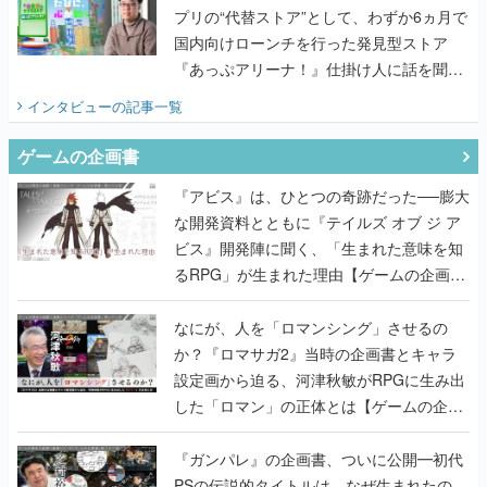
プリの“代替ストア”として、わずか6ヵ月で
国内向けローンチを行った発見型ストア
『あっぷアリーナ！』仕掛け人に話を聞い
てみた
インタビュー
の記事一覧
ゲームの企画書
『アビス』は、ひとつの奇跡だった──膨大
な開発資料とともに『テイルズ オブ ジ ア
ビス』開発陣に聞く、「生まれた意味を知
るRPG」が生まれた理由【ゲームの企画
書】
なにが、人を「ロマンシング」させるの
か？『ロマサガ2』当時の企画書とキャラ
設定画から迫る、河津秋敏がRPGに生み出
した「ロマン」の正体とは【ゲームの企画
書】
『ガンパレ』の企画書、ついに公開━初代
PSの伝説的タイトルは、なぜ生まれたの