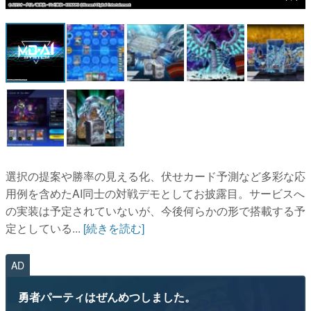
マンガ
女性向け
アプリレビュー
その他
電ファミニコゲーマーとは？
運営：株式会社マレ
選択の提案や勝率の見える化、伏せカード予測など多彩な応
用例を含めたAI同士の対戦デモとしてお披露目。サービスへ
の実装は予定されていないが、今後何らかの形で搭載する予
定としている...
[続きを読む]
AD
勇者パーティはぜんめつしました。