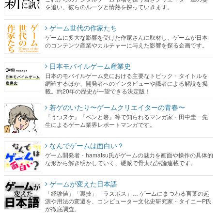
を追い、彼らのルーツと情熱を探っていきます。
ゲーム世代の作家たち
ゲームに多大な影響を受けた作家さんに取材し、ゲームが日本
のコンテンツ産業やカルチャーに与えた影響を探る企画です。
日本モバイルゲーム産業史
日本のモバイルゲーム史における主要なトピック・タイトルを
網羅するほか、開発者へのインタビューや識者による解説を掲
載。約20年の歴史が一望できる決定版！
若ゲのいたり〜ゲームクリエイターの青春〜
『うつヌケ』『ペンと箸』等で知られるマンガ家・田中圭一先
生によるゲーム業界レポートマンガです。
なんでゲームは面白い？
ゲーム開発者・hamatsu氏がゲームの魅力を画面や操作の具体的
な形から解き明かしていく、硬派で骨太な評論連載です。
ゲームが変えた日本語
「経験値」「裏技」「ラスボス」… ゲームにまつわる言葉の起
源や用法の変遷を、コンピューター文化史研究家・タイニーP氏
が徹底調査。