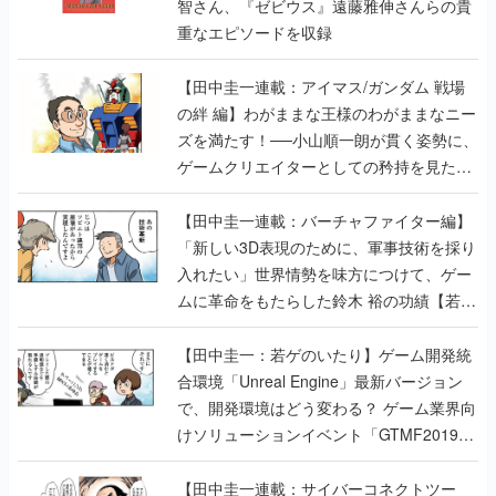
智さん、『ゼビウス』遠藤雅伸さんらの貴
重なエピソードを収録
【田中圭一連載：アイマス/ガンダム 戦場
の絆 編】わがままな王様のわがままなニー
ズを満たす！──小山順一朗が貫く姿勢に、
ゲームクリエイターとしての矜持を見た
【若ゲのいたり最終回】
【田中圭一連載：バーチャファイター編】
「新しい3D表現のために、軍事技術を採り
入れたい」世界情勢を味方につけて、ゲー
ムに革命をもたらした鈴木 裕の功績【若ゲ
のいたり】
【田中圭一：若ゲのいたり】ゲーム開発統
合環境「Unreal Engine」最新バージョン
で、開発環境はどう変わる？ ゲーム業界向
けソリューションイベント「GTMF2019」
に行って、より理解を深めよう【PR】
【田中圭一連載：サイバーコネクトツー