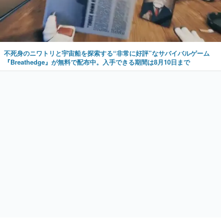
不死身のニワトリと宇宙船を探索する“非常に好評”なサバイバルゲーム
『Breathedge』が無料で配布中。入手できる期間は8月10日まで