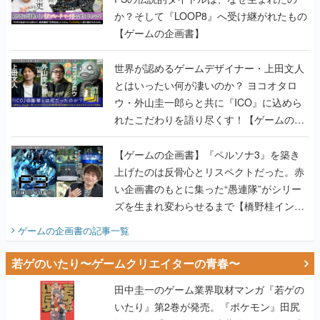
か？そして『LOOP8』へ受け継がれたもの
【ゲームの企画書】
世界が認めるゲームデザイナー・上田文人
とはいったい何が凄いのか？ ヨコオタロ
ウ・外山圭一郎らと共に『ICO』に込めら
れたこだわりを語り尽くす！【ゲームの企
画書】
【ゲームの企画書】『ペルソナ3』を築き
上げたのは反骨心とリスペクトだった。赤
い企画書のもとに集った“愚連隊”がシリー
ズを生まれ変わらせるまで【橋野桂インタ
ビュー】
ゲームの企画書
の記事一覧
若ゲのいたり〜ゲームクリエイターの青春〜
田中圭一のゲーム業界取材マンガ『若ゲの
いたり』第2巻が発売。『ポケモン』田尻