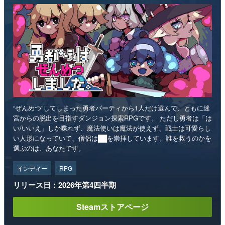
“ぜんめつ”してしまった勇者パーティから1人だけ選んで、ともに迷
宮からの脱出を目指すダンジョン探索RPGです。 ただし勇者は「は
い/いいえ」しか喋れず、魔法使いは魔法が使えず、戦士は可愛らし
い人形になっていて、僧侶は██を崇拝しています。誰を救うのかを
選ぶのは、あなたです。
インディー
RPG
リリース日：2026年第4四半期
Steamストアページ