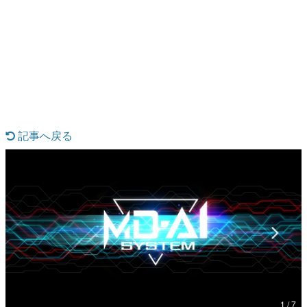
日本のコンテンツ産業やカルチャーに与えた影響を探る企
画です。
日本モバイルゲーム産業史
日本のモバイルゲーム史における主要なトピック・タイト
ルを網羅するほか、開発者へのインタビューや識者による
解説を掲載。約20年の歴史が一望できる決定版！
若ゲのいたり〜ゲームクリエイターの青春〜
『うつヌケ』『ペンと箸』等で知られるマンガ家・田中圭
一先生によるゲーム業界レポートマンガです。
記事へ戻る
なんでゲームは面白い？
ゲーム開発者・hamatsu氏がゲームの魅力を画面や操作の
具体的な形から解き明かしていく、硬派で骨太な評論連載
です。
ゲームが変えた日本語
「経験値」「裏技」「ラスボス」… ゲームにまつわる言葉
の起源や用法の変遷を、コンピューター文化史研究家・タ
イニーP氏が徹底調査。
カテゴリ
1 / 7
特集記事