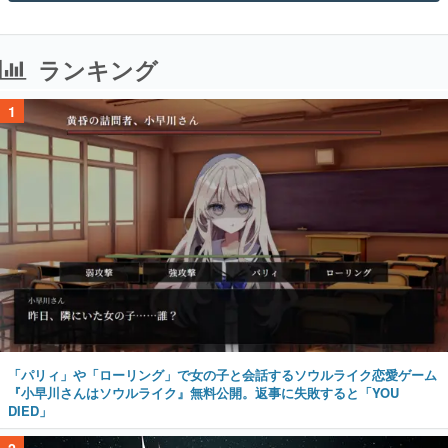
ランキング
1
「パリィ」や「ローリング」で女の子と会話するソウルライク恋愛ゲーム
『小早川さんはソウルライク』無料公開。返事に失敗すると「YOU
DIED」
2