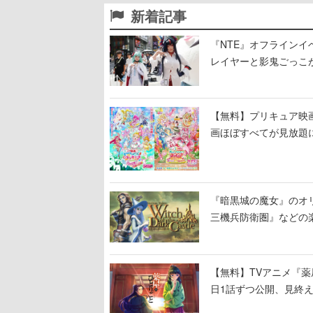
新着記事
『NTE』オフライン
レイヤーと影鬼ごっこ
【無料】プリキュア映画
画ほぼすべてが見放題
『暗黒城の魔女』のオ
三機兵防衛圏』などの
【無料】TVアニメ『薬
日1話ずつ公開、見終