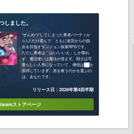
つしました。
“ぜんめつ”してしまった勇者パーティか
ら1人だけ選んで、ともに迷宮からの脱
出を目指すダンジョン探索RPGです。
ただし勇者は「はい/いいえ」しか喋れ
ず、魔法使いは魔法が使えず、戦士は可
愛らしい人形になっていて、僧侶は██を
崇拝しています。誰を救うのかを選ぶの
は、あなたです。
リリース日：2026年第4四半期
Steamストアページ