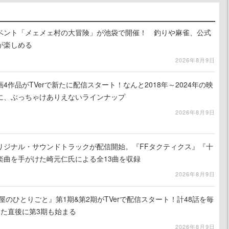
イベント「メェメェ村の大冒険」が池袋で開催！ 釣りや麻雀、公式
が楽しめる
2026年8月9日
4作品がTVerで新たに配信スタート！なんと2018年～2024年の映
に、ぶっちゃけありえないラインナップ
2026年8月9日
リジナル・サウンドトラックが配信開始。『FFタクティクス』『十
楽曲を手がけた崎元仁氏による全13曲を収録
2026年8月9日
屋のひとりごと』第1期&第2期がTVerで配信スタート！計48話を毎
えた直後に第3期も始まる
2026年8月9日