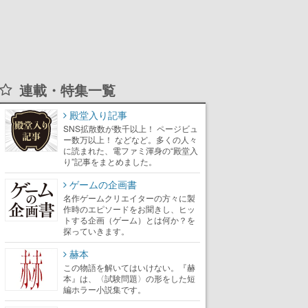
連載・特集一覧
殿堂入り記事
SNS拡散数が数千以上！ ページビュ
ー数万以上！ などなど。多くの人々
に読まれた、電ファミ渾身の“殿堂入
り”記事をまとめました。
ゲームの企画書
名作ゲームクリエイターの方々に製
作時のエピソードをお聞きし、ヒッ
トする企画（ゲーム）とは何か？を
探っていきます。
赫本
この物語を解いてはいけない。『赫
本』は、〈試験問題〉の形をした短
編ホラー小説集です。