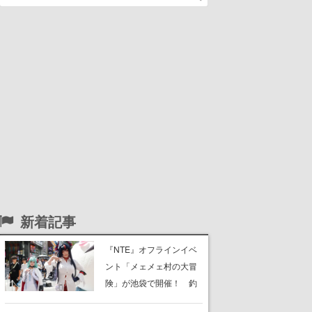
新着記事
『NTE』オフラインイベ
ント「メェメェ村の大冒
険」が池袋で開催！ 釣
りや麻雀、公式レイヤー