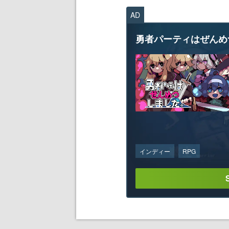
AD
勇者パーティはぜんめ
インディー
RPG