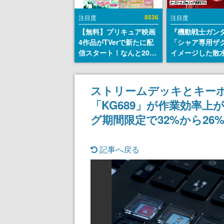
8536
注目度
注目度
【無料】プリキュア映画
『機動戦士ガン
4作品がTVerで新たに配
「シャア専用ザ
信スタート！なんと2018
イメージした散
年～2024年の映画ほぼす
リールが予約開
べてが見放題に、ぶっち
にはシャアのパ
ゃけありえないラインナ
マークやジオン
ストリームデッキとキー
ップ
エンブレム、型
「KG689」が作業効率
どを配置
グ期間限定で32%から2
記事へ戻る