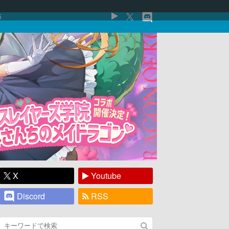
5
X
Youtube
Discord
RSS