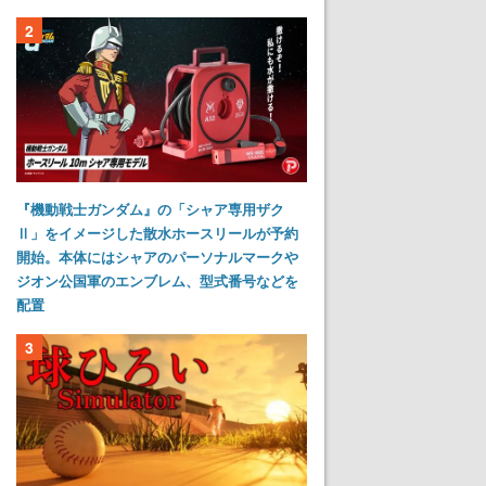
2
『機動戦士ガンダム』の「シャア専用ザク
Ⅱ」をイメージした散水ホースリールが予約
開始。本体にはシャアのパーソナルマークや
ジオン公国軍のエンブレム、型式番号などを
配置
3