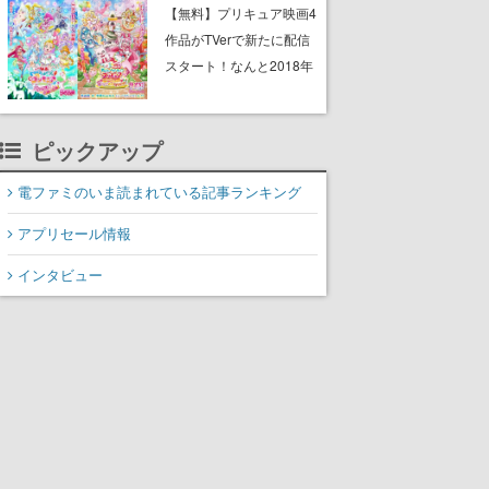
と影鬼ごっこが楽しめる
【無料】プリキュア映画4
作品がTVerで新たに配信
スタート！なんと2018年
～2024年の映画ほぼすべ
てが見放題に、ぶっちゃ
ピックアップ
けありえないラインナッ
プ
電ファミのいま読まれている記事ランキング
アプリセール情報
インタビュー