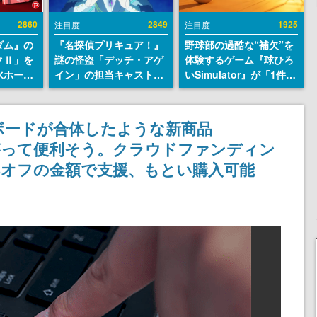
2860
2849
1925
注目度
注目度
ダム』の
『名探偵プリキュア！』
野球部の過酷な“補欠”を
クⅡ」を
謎の怪盗「デッチ・アゲ
体験するゲーム『球ひろ
水ホース
イン」の担当キャストは
いSimulator』が「1件」
始。本体
天﨑滉平さんと判明。
のウィッシュリストをも
ーソナル
『Re:ゼロから始める異
とにチェコ語に対応し
公国軍の
世界生活』オットー役、
SNSで話題に。『キング
ボードが合体したような新商品
式番号な
『ヒプノシスマイク』山
ダム・カム』開発元やチ
上がって便利そう。クラウドファンディン
田三郎役など
ェコのプロ野球選手から
称賛の声
6%オフの金額で支援、もとい購入可能