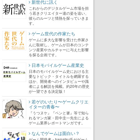
新世代に訊く
これからのデジタルゲーム市場を担
う若きクリエイター達の姿を追い、
彼らのルーツと情熱を探っていきま
す。
ゲーム世代の作家たち
ゲームに多大な影響を受けた作家さ
んに取材し、ゲームが日本のコンテ
ンツ産業やカルチャーに与えた影響
を探る企画です。
日本モバイルゲーム産業史
日本のモバイルゲーム史における主
要なトピック・タイトルを網羅する
ほか、開発者へのインタビューや識
者による解説を掲載。約20年の歴史
が一望できる決定版！
若ゲのいたり〜ゲームクリエ
イターの青春〜
『うつヌケ』『ペンと箸』等で知ら
れるマンガ家・田中圭一先生による
ゲーム業界レポートマンガです。
なんでゲームは面白い？
ゲーム開発者・hamatsu氏がゲーム