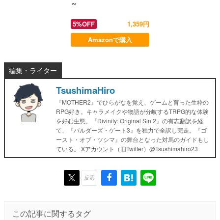
～
5%OFF
1,359円
Amazonで購入
編集・ライター
TsushimaHiro
『MOTHER2』でひらがなを覚え、ゲームと育った生粋の
RPG好き。キャラメイクや物語が分岐するTRPG的な体験
を好む生態。『Divinity: Original Sin 2』の有志翻訳を経
て、『バルダーズ・ゲート3』を独力で全訳し完走。『ゴ
ースト・オブ・ツシマ』の舞台となった対馬のガイドもし
ている。 Xアカウント（旧Twitter）@Tsushimahiro23
反応
この記事に関するタグ