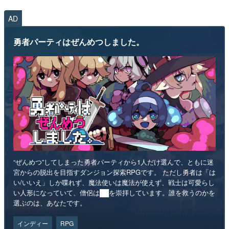
AD
勇者パーティはぜんめつしました。
“ぜんめつ”してしまった勇者パーティから1人だけ選んで、ともに迷
宮からの脱出を目指すダンジョン探索RPGです。 ただし勇者は「は
い/いいえ」しか喋れず、魔法使いは魔法が使えず、戦士は可愛らし
い人形になっていて、僧侶は██を崇拝しています。誰を救うのかを
選ぶのは、あなたです。
インディー
RPG