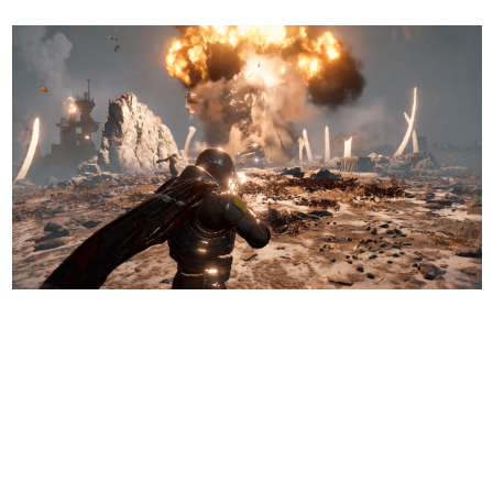
日本のコンテンツ産業やカルチャーに与えた影響を探る企
画です。
日本モバイルゲーム産業史
日本のモバイルゲーム史における主要なトピック・タイト
ルを網羅するほか、開発者へのインタビューや識者による
解説を掲載。約20年の歴史が一望できる決定版！
若ゲのいたり〜ゲームクリエイターの青春〜
『うつヌケ』『ペンと箸』等で知られるマンガ家・田中圭
一先生によるゲーム業界レポートマンガです。
なんでゲームは面白い？
ゲーム開発者・hamatsu氏がゲームの魅力を画面や操作の
具体的な形から解き明かしていく、硬派で骨太な評論連載
です。
ゲームが変えた日本語
「経験値」「裏技」「ラスボス」… ゲームにまつわる言葉
の起源や用法の変遷を、コンピューター文化史研究家・タ
イニーP氏が徹底調査。
カテゴリ
特集記事