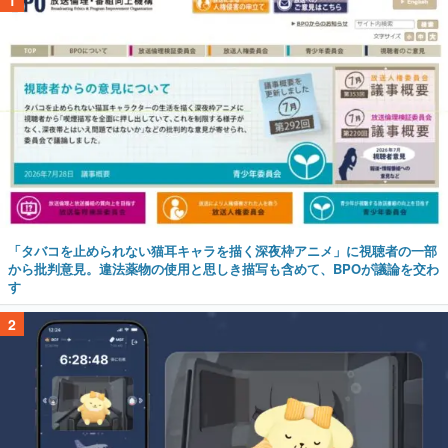
1
「タバコを止められない猫耳キャラを描く深夜枠アニメ」に視聴者の一部
から批判意見。違法薬物の使用と思しき描写も含めて、BPOが議論を交わ
す
2