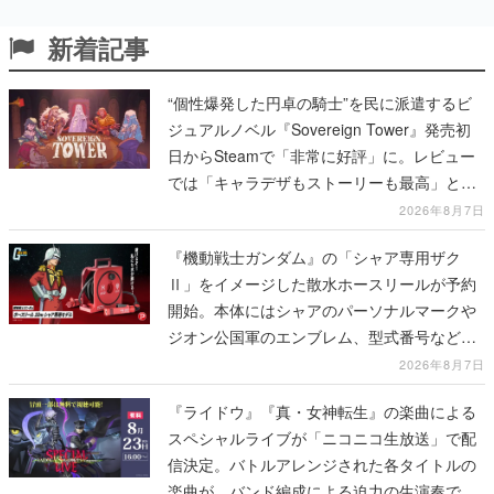
新着記事
“個性爆発した円卓の騎士”を民に派遣するビ
ジュアルノベル『Sovereign Tower』発売初
日からSteamで「非常に好評」に。レビュー
では「キャラデザもストーリーも最高」と称
賛相次ぐ
2026年8月7日
『機動戦士ガンダム』の「シャア専用ザク
Ⅱ」をイメージした散水ホースリールが予約
開始。本体にはシャアのパーソナルマークや
ジオン公国軍のエンブレム、型式番号などを
配置
2026年8月7日
『ライドウ』『真・女神転生』の楽曲による
スペシャルライブが「ニコニコ生放送」で配
信決定。バトルアレンジされた各タイトルの
楽曲が、バンド編成による迫力の生演奏で披