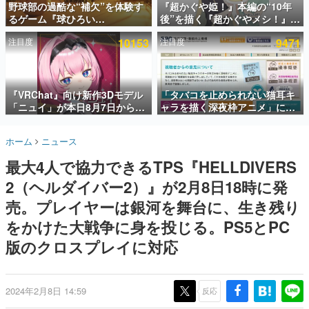
野球部の過酷な“補欠”を体験す
『超かぐや姫！』本編の“10年
るゲーム『球ひろい
後”を描く『超かぐやメシ！』
インタビュー
Simulator』が「1件」のウィッ
Web連載決定。新たなWebマン
注目度
10153
注目度
9471
シュリストをもとにチェコ語に
ガレーベル「ビビビコミック」
連載・特集一覧
対応しSNSで話題に。『キング
にて特別話が掲載スタート、あ
ダム・カム』開発元やチェコの
のお話には…まだ続きがある！
殿堂入り記事
プロ野球選手から称賛の声
SNS拡散数が数千以上！ ページビュー数万以上！ などな
『VRChat』向け新作3Dモデル
「タバコを止められない猫耳キ
ど。多くの人々に読まれた、電ファミ渾身の“殿堂入り”記
「ニュイ」が本日8月7日から
ャラを描く深夜枠アニメ」に視
事をまとめました。
BOOTHにて発売。瞳に光る星
聴者の一部から批判意見。違法
や感情豊かな表情が、小悪魔か
薬物の使用と思しき描写も含め
ゲームの企画書
ホーム
ニュース
わいい
て、BPOが議論を交わす
名作ゲームクリエイターの方々に製作時のエピソードをお
聞きし、ヒットする企画（ゲーム）とは何か？を探ってい
最大4人で協力できるTPS『HELLDIVERS
きます。
2（ヘルダイバー2）』が2月8日18時に発
赫本
この物語を解いてはいけない。『赫本』は、〈試験問題〉
売。プレイヤーは銀河を舞台に、生き残り
の形をした短編ホラー小説集です。
をかけた大戦争に身を投じる。PS5とPC
版のクロスプレイに対応
新世代に訊く
これからのデジタルゲーム市場を担う若きクリエイター達
の姿を追い、彼らのルーツと情熱を探っていきます。
2024年2月8日 14:59
反応
ゲーム世代の作家たち
ゲームに多大な影響を受けた作家さんに取材し、ゲームが