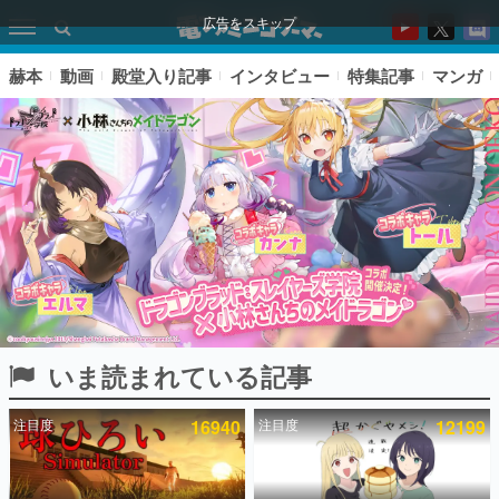
広告をスキップ
赫本
動画
殿堂入り記事
インタビュー
特集記事
マンガ
いま読まれている記事
ピックアップ
注目度
16940
注目度
12199
電ファミのいま読まれている記事ランキング
アプリセール情報