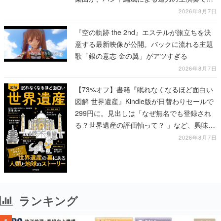
露、冒頭部分は“無料”で視聴できる
2026年8月7日
『空の軌跡 the 2nd』エステルが旅立ちを決
意する最新映像が公開。バックに流れる主題
歌「銀の意志 金の翼」がアツすぎる
2026年8月7日
【73%オフ】書籍『眠れなくなるほど面白い
図解 世界遺産』Kindle版が日替わりセールで
299円に。見出しは「なぜ無名でも登録され
る？世界遺産の評価軸って？ 」など、興味を
引くものが並ぶ
2026年8月7日
ランキング