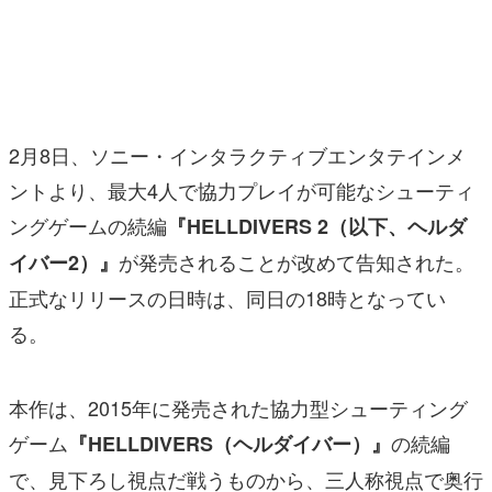
マンガ
女性向け
アプリレビュー
2月8日、ソニー・インタラクティブエンタテインメ
その他
ントより、最大4人で協力プレイが可能なシューティ
ングゲームの続編
『HELLDIVERS 2（以下、ヘルダ
電ファミニコゲーマーとは？
が発売されることが改めて告知された。
イバー2）』
運営：株式会社マレ
正式なリリースの日時は、同日の18時となってい
る。
本作は、2015年に発売された協力型シューティング
ゲーム
の続編
『HELLDIVERS（ヘルダイバー）』
で、見下ろし視点だ戦うものから、三人称視点で奥行