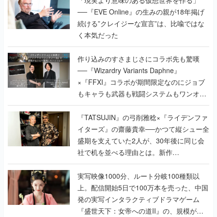
「現実より意味のある仮想世界を作る」
──『EVE Online』の生みの親が18年掲げ
続ける”クレイジーな宣言”は、比喩ではな
く本気だった
作り込みのすさまじさにコラボ先も驚嘆
──『Wizardry Variants Daphne』
×『FFXI』コラボが期間限定なのにジョブ
もキャラも武器も戦闘システムもワンオフ
で作り込まれた理由を両ディレクターに聞
く
『TATSUJIN』の弓削雅稔×『ライデンファ
イターズ』の齋藤貴幸──かつて縦シュー全
盛期を支えていた2人が、30年後に同じ会
社で机を並べる理由とは。新作
『TATSUJIN EXTREME』で初タッグを組
んだレジェンド2人に訊く開発秘話
実写映像1000分、ルート分岐100種類以
上。配信開始5日で100万本を売った、中国
発の実写インタラクティブドラマゲーム
『盛世天下：女帝への道II』の、規模が違