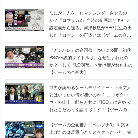
書】
なにが、人を「ロマンシング」させるの
か？『ロマサガ2』当時の企画書とキャラ
設定画から迫る、河津秋敏がRPGに生み出
した「ロマン」の正体とは【ゲームの企画
書】
『ガンパレ』の企画書、ついに公開━初代
PSの伝説的タイトルは、なぜ生まれたの
か？そして『LOOP8』へ受け継がれたもの
【ゲームの企画書】
世界が認めるゲームデザイナー・上田文人
とはいったい何が凄いのか？ ヨコオタロ
ウ・外山圭一郎らと共に『ICO』に込めら
れたこだわりを語り尽くす！【ゲームの企
画書】
【ゲームの企画書】『ペルソナ3』を築き
上げたのは反骨心とリスペクトだった。赤