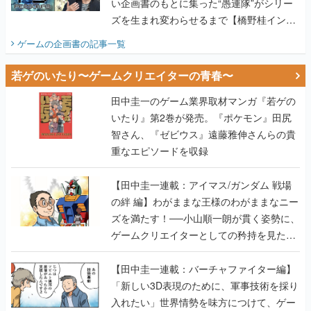
い企画書のもとに集った“愚連隊”がシリー
ズを生まれ変わらせるまで【橋野桂インタ
ビュー】
ゲームの企画書
の記事一覧
若ゲのいたり〜ゲームクリエイターの青春〜
田中圭一のゲーム業界取材マンガ『若ゲの
いたり』第2巻が発売。『ポケモン』田尻
智さん、『ゼビウス』遠藤雅伸さんらの貴
重なエピソードを収録
【田中圭一連載：アイマス/ガンダム 戦場
の絆 編】わがままな王様のわがままなニー
ズを満たす！──小山順一朗が貫く姿勢に、
ゲームクリエイターとしての矜持を見た
【若ゲのいたり最終回】
【田中圭一連載：バーチャファイター編】
「新しい3D表現のために、軍事技術を採り
入れたい」世界情勢を味方につけて、ゲー