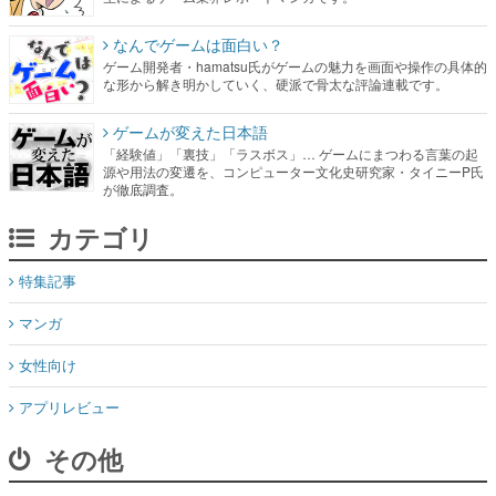
なんでゲームは面白い？
ゲーム開発者・hamatsu氏がゲームの魅力を画面や操作の具体的
な形から解き明かしていく、硬派で骨太な評論連載です。
ゲームが変えた日本語
「経験値」「裏技」「ラスボス」… ゲームにまつわる言葉の起
源や用法の変遷を、コンピューター文化史研究家・タイニーP氏
が徹底調査。
カテゴリ
特集記事
マンガ
女性向け
アプリレビュー
その他