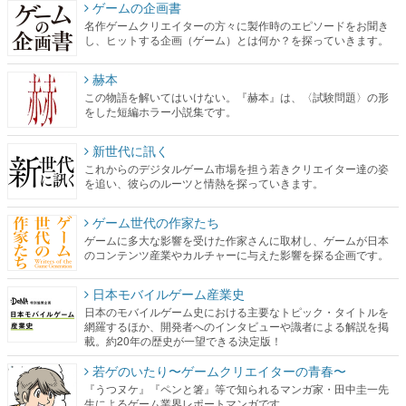
ゲームの企画書
名作ゲームクリエイターの方々に製作時のエピソードをお聞き
し、ヒットする企画（ゲーム）とは何か？を探っていきます。
赫本
この物語を解いてはいけない。『赫本』は、〈試験問題〉の形
をした短編ホラー小説集です。
新世代に訊く
これからのデジタルゲーム市場を担う若きクリエイター達の姿
を追い、彼らのルーツと情熱を探っていきます。
ゲーム世代の作家たち
ゲームに多大な影響を受けた作家さんに取材し、ゲームが日本
のコンテンツ産業やカルチャーに与えた影響を探る企画です。
日本モバイルゲーム産業史
日本のモバイルゲーム史における主要なトピック・タイトルを
網羅するほか、開発者へのインタビューや識者による解説を掲
載。約20年の歴史が一望できる決定版！
若ゲのいたり〜ゲームクリエイターの青春〜
『うつヌケ』『ペンと箸』等で知られるマンガ家・田中圭一先
生によるゲーム業界レポートマンガです。