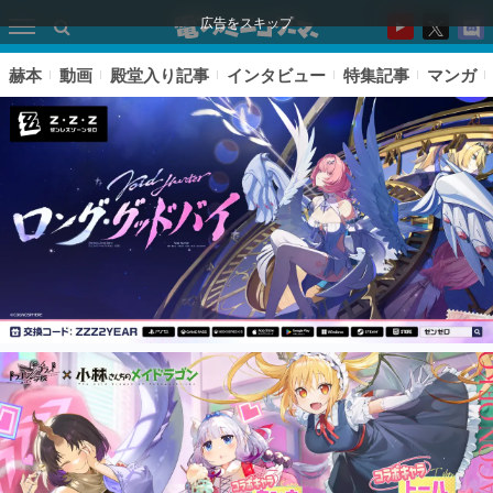
広告をスキップ
赫本
動画
殿堂入り記事
インタビュー
特集記事
マンガ
ピックアップ
電ファミのいま読まれている記事ランキング
アプリセール情報