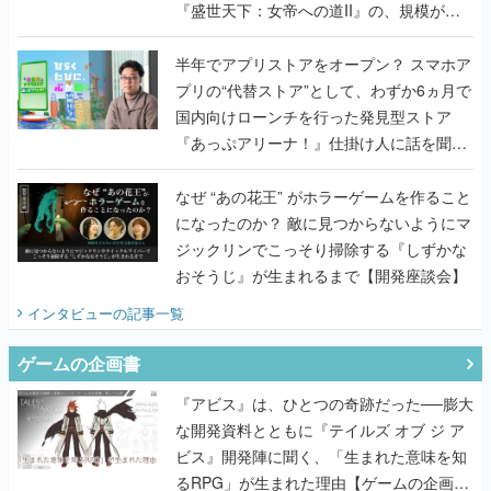
『盛世天下：女帝への道II』の、規模が違
うこだわりをプロデューサーに聞いた
半年でアプリストアをオープン？ スマホア
プリの“代替ストア”として、わずか6ヵ月で
国内向けローンチを行った発見型ストア
『あっぷアリーナ！』仕掛け人に話を聞い
てみた
なぜ “あの花王” がホラーゲームを作ること
になったのか？ 敵に見つからないようにマ
ジックリンでこっそり掃除する『しずかな
おそうじ』が生まれるまで【開発座談会】
インタビュー
の記事一覧
ゲームの企画書
『アビス』は、ひとつの奇跡だった──膨大
な開発資料とともに『テイルズ オブ ジ ア
ビス』開発陣に聞く、「生まれた意味を知
るRPG」が生まれた理由【ゲームの企画