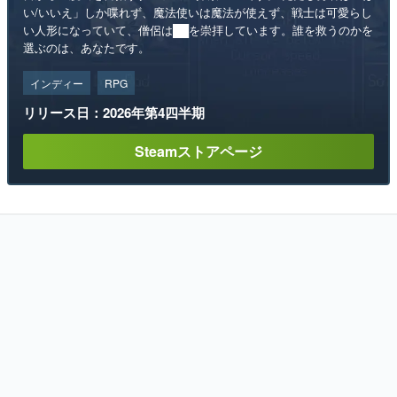
い/いいえ」しか喋れず、魔法使いは魔法が使えず、戦士は可愛らし
い人形になっていて、僧侶は██を崇拝しています。誰を救うのかを
選ぶのは、あなたです。
インディー
RPG
リリース日：2026年第4四半期
Steamストアページ