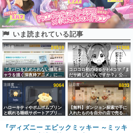
インタビュー
連載・特集一覧
いま読まれている記事
殿堂入り記事
SNS拡散数が数千以上！ ページビュー数万以上！ などな
ど。多くの人々に読まれた、電ファミ渾身の“殿堂入り”記
注目度
24519
注目度
11308
事をまとめました。
ゲームの企画書
名作ゲームクリエイターの方々に製作時のエピソードをお
聞きし、ヒットする企画（ゲーム）とは何か？を探ってい
「タバコを止められない猫耳キ
コロコロ初のゆるかわ4コマ『ま
きます。
ャラを描く深夜枠アニメ」に視
だサ終しないんですか？』公開
聴者の一部から批判意見。違法
スタート。主人公は新入社員の
赫本
注目度
9064
注目度
8833
薬物の使用と思わしき描写も含
侘石ダイヤ、ゲーム会社を舞台
この物語を解いてはいけない。『赫本』は、〈試験問題〉
めて、BPOが議論を交わす
にトラブルへ対応する社員たち
の形をした短編ホラー小説集です。
を描く
新世代に訊く
ハローキティやポムポムプリン
【無料】ダンジョン探索で手に
これからのデジタルゲーム市場を担う若きクリエイター達
と眠れる睡眠サポートアプリ
入れたものを自分の店で売るゲ
の姿を追い、彼らのルーツと情熱を探っていきます。
『ゆめたび』が配信中。キャラ
ーム『Moonlighter』がSteam
ごとのASMRや目覚ましアラー
にて無料配布中！続編
『ディズニー エピックミッキー ～ミッキ
ゲーム世代の作家たち
ムも搭載
『Moonlighter 2』の9月2日正
ゲームに多大な影響を受けた作家さんに取材し、ゲームが