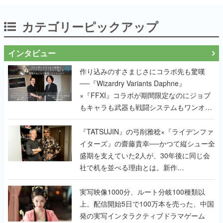
カテゴリーピックアップ
インタビュー
作り込みのすさまじさにコラボ先も驚嘆
──『Wizardry Variants Daphne』
×『FFXI』コラボが期間限定なのにジョブ
もキャラも武器も戦闘システムもワンオフ
で作り込まれた理由を両ディレクターに聞
く
『TATSUJIN』の弓削雅稔×『ライデンファ
イターズ』の齋藤貴幸──かつて縦シュー全
盛期を支えていた2人が、30年後に同じ会
社で机を並べる理由とは。新作
『TATSUJIN EXTREME』で初タッグを組
んだレジェンド2人に訊く開発秘話
実写映像1000分、ルート分岐100種類以
上。配信開始5日で100万本を売った、中国
発の実写インタラクティブドラマゲーム