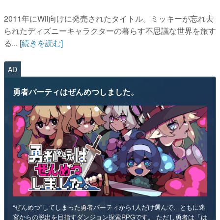
2011年にWii向けに発売されたタイトル。ミッキーが忘れ去
られたディズニーキャラクターの暮らす不思議な世界を旅す
る...
[続きを読む]
AD
勇者パーティはぜんめつしました。
“ぜんめつ”してしまった勇者パーティから1人だけ選んで、ともに迷
宮からの脱出を目指すダンジョン探索RPGです。 ただし勇者は「は