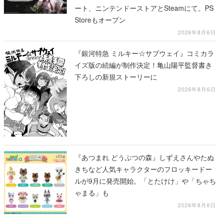
ート、ニンテンドーストアとSteamにて。PS
Storeもオープン
2026年8月6日
『銀河特急 ミルキー☆サブウェイ』コミカラ
イズ版の続編が制作決定！亀山陽平監督書き
下ろしの新規ストーリーに
2026年8月6日
『あつまれ どうぶつの森』しずえさんやたぬ
きちなど人気キャラクターのフロッキードー
ルが9月に発売開始。「とたけけ」や「ちゃち
ゃまる」も
2026年8月6日