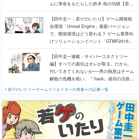
ムに革命をもたらした鈴木 裕の功績【若ゲ
のいたり】
【田中圭一：若ゲのいたり】ゲーム開発統
合環境「Unreal Engine」最新バージョン
で、開発環境はどう変わる？ ゲーム業界向
けソリューションイベント「GTMF2019」
に行って、より理解を深めよう【PR】
【田中圭一連載：サイバーコネクトツー
編】すべての責任はオレが取る。だから、
付いてきてくれないか──男の熱意はチーム
解散の危機を救い、『.hack』成功の活路を
開く。業界の快男児・松山 洋に流れる血は
若ゲのいたり〜ゲームクリエイターの青春〜
の記事一覧
『少年ジャンプ』色だった【若ゲのいた
り】