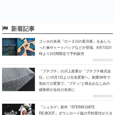
新着記事
ゴッホの名画『ローヌ川の星月夜』をあしら
った傘やトートバッグなどが登場。8月7日21
時より2日間限定で予約販売
2026年8月6日
「プチプチ」の川上産業が「プチプチ株式会
社」に10月1日より社名変更へ。創業58年で
初めての変更で、“プチッ”と鳴るおなじみの
緩衝材が会社の名前に
2026年8月6日
『シュタゲ』新作『STEINS;GATE
RE:BOOT』ダウンロード版の予約受付がスタ