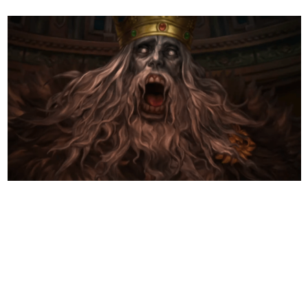
日本のコンテンツ産業やカルチャーに与えた影響を探る企
画です。
日本モバイルゲーム産業史
日本のモバイルゲーム史における主要なトピック・タイト
ルを網羅するほか、開発者へのインタビューや識者による
解説を掲載。約20年の歴史が一望できる決定版！
若ゲのいたり〜ゲームクリエイターの青春〜
『うつヌケ』『ペンと箸』等で知られるマンガ家・田中圭
一先生によるゲーム業界レポートマンガです。
なんでゲームは面白い？
ゲーム開発者・hamatsu氏がゲームの魅力を画面や操作の
具体的な形から解き明かしていく、硬派で骨太な評論連載
です。
ゲームが変えた日本語
「経験値」「裏技」「ラスボス」… ゲームにまつわる言葉
の起源や用法の変遷を、コンピューター文化史研究家・タ
イニーP氏が徹底調査。
カテゴリ
特集記事