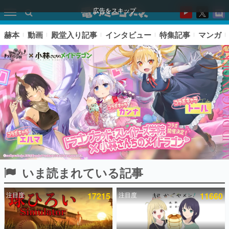
広告をスキップ
赫本
動画
殿堂入り記事
インタビュー
特集記事
マンガ
いま読まれている記事
ピックアップ
注目度
17215
注目度
11660
電ファミのいま読まれている記事ランキング
アプリセール情報