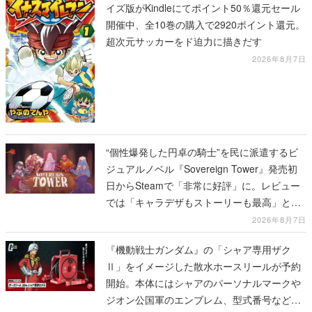
イズ版がKindleにてポイント50％還元セール
開催中、全10巻の購入で2920ポイント還元。
超次元サッカーをド迫力に描きだす
2026年8月7日
“個性爆発した円卓の騎士”を民に派遣するビ
ジュアルノベル『Sovereign Tower』発売初
日からSteamで「非常に好評」に。レビュー
では「キャラデザもストーリーも最高」と称
賛相次ぐ
2026年8月7日
『機動戦士ガンダム』の「シャア専用ザク
Ⅱ」をイメージした散水ホースリールが予約
開始。本体にはシャアのパーソナルマークや
ジオン公国軍のエンブレム、型式番号などを