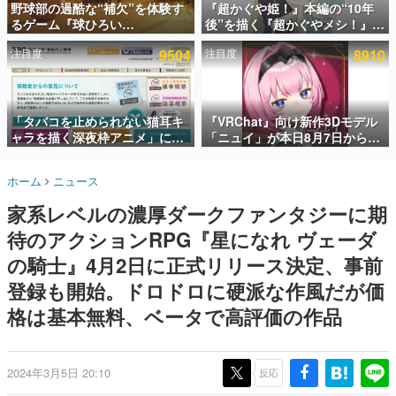
野球部の過酷な“補欠”を体験す
『超かぐや姫！』本編の“10年
るゲーム『球ひろい
後”を描く『超かぐやメシ！』
インタビュー
Simulator』が「1件」のウィッ
Web連載決定。新たなWebマン
注目度
9504
注目度
8910
シュリストをもとにチェコ語に
ガレーベル「ビビビコミック」
連載・特集一覧
対応しSNSで話題に。『キング
にて特別話が掲載スタート、あ
ダム・カム』開発元やチェコの
のお話には…まだ続きがある！
殿堂入り記事
プロ野球選手から称賛の声
SNS拡散数が数千以上！ ページビュー数万以上！ などな
「タバコを止められない猫耳キ
『VRChat』向け新作3Dモデル
ど。多くの人々に読まれた、電ファミ渾身の“殿堂入り”記
ャラを描く深夜枠アニメ」に視
「ニュイ」が本日8月7日から
事をまとめました。
聴者の一部から批判意見。違法
BOOTHにて発売。瞳に光る星
薬物の使用と思しき描写も含め
や感情豊かな表情が、小悪魔か
ゲームの企画書
ホーム
ニュース
て、BPOが議論を交わす
わいい
名作ゲームクリエイターの方々に製作時のエピソードをお
聞きし、ヒットする企画（ゲーム）とは何か？を探ってい
家系レベルの濃厚ダークファンタジーに期
きます。
待のアクションRPG『星になれ ヴェーダ
赫本
この物語を解いてはいけない。『赫本』は、〈試験問題〉
の騎士』4月2日に正式リリース決定、事前
の形をした短編ホラー小説集です。
登録も開始。ドロドロに硬派な作風だが価
格は基本無料、ベータで高評価の作品
新世代に訊く
これからのデジタルゲーム市場を担う若きクリエイター達
の姿を追い、彼らのルーツと情熱を探っていきます。
2024年3月5日 20:10
反応
ゲーム世代の作家たち
ゲームに多大な影響を受けた作家さんに取材し、ゲームが