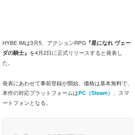
マンガ
女性向け
アプリレビュー
HYBE IMは3月5、アクションRPG
『星になれ ヴェー
その他
を4月2日に正式リリースすると発表し
ダの騎士』
た。
電ファミニコゲーマーとは？
運営：株式会社マレ
発表にあわせて事前登録が開始。価格は基本無料で、
本作の対応プラットフォームは
、スマ
PC（Steam）
ートフォンとなる。