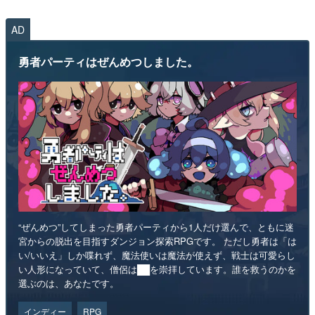
AD
勇者パーティはぜんめつしました。
“ぜんめつ”してしまった勇者パーティから1人だけ選んで、ともに迷
宮からの脱出を目指すダンジョン探索RPGです。 ただし勇者は「は
い/いいえ」しか喋れず、魔法使いは魔法が使えず、戦士は可愛らし
い人形になっていて、僧侶は██を崇拝しています。誰を救うのかを
選ぶのは、あなたです。
インディー
RPG