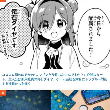
コロコロ初のゆるかわ4コマ『まだサ終しないんですか？』公開スター
ト。主人公は新入社員の侘石ダイヤ、ゲーム会社を舞台にトラブルへ対応
する社員たちを描く
5