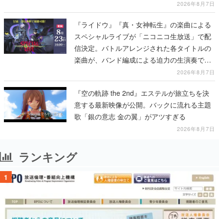
配置
2026年8月7日
『ライドウ』『真・女神転生』の楽曲による
スペシャルライブが「ニコニコ生放送」で配
信決定。バトルアレンジされた各タイトルの
楽曲が、バンド編成による迫力の生演奏で披
露、冒頭部分は“無料”で視聴できる
2026年8月7日
『空の軌跡 the 2nd』エステルが旅立ちを決
意する最新映像が公開。バックに流れる主題
歌「銀の意志 金の翼」がアツすぎる
2026年8月7日
ランキング
1