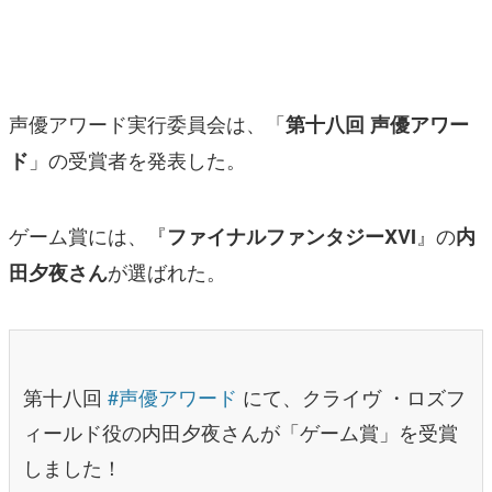
マンガ
女性向け
声優アワード実行委員会は、「
第十八回 声優アワー
アプリレビュー
」の受賞者を発表した。
ド
その他
電ファミニコゲーマーとは？
ゲーム賞には、『
』の
ファイナルファンタジーXVI
内
運営：株式会社マレ
が選ばれた。
田夕夜さん
第十八回
#声優アワード
にて、クライヴ ・ロズフ
ィールド役の内田夕夜さんが「ゲーム賞」を受賞
しました！