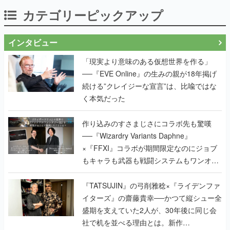
カテゴリーピックアップ
インタビュー
「現実より意味のある仮想世界を作る」
──『EVE Online』の生みの親が18年掲げ
続ける”クレイジーな宣言”は、比喩ではな
く本気だった
作り込みのすさまじさにコラボ先も驚嘆
──『Wizardry Variants Daphne』
×『FFXI』コラボが期間限定なのにジョブ
もキャラも武器も戦闘システムもワンオフ
で作り込まれた理由を両ディレクターに聞
く
『TATSUJIN』の弓削雅稔×『ライデンファ
イターズ』の齋藤貴幸──かつて縦シュー全
盛期を支えていた2人が、30年後に同じ会
社で机を並べる理由とは。新作