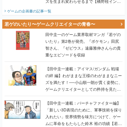
ズを生まれ変わらせるまで【橋野桂インタ
ビュー】
ゲームの企画書
の記事一覧
若ゲのいたり〜ゲームクリエイターの青春〜
田中圭一のゲーム業界取材マンガ『若ゲの
いたり』第2巻が発売。『ポケモン』田尻
智さん、『ゼビウス』遠藤雅伸さんらの貴
重なエピソードを収録
【田中圭一連載：アイマス/ガンダム 戦場
の絆 編】わがままな王様のわがままなニー
ズを満たす！──小山順一朗が貫く姿勢に、
ゲームクリエイターとしての矜持を見た
【若ゲのいたり最終回】
【田中圭一連載：バーチャファイター編】
「新しい3D表現のために、軍事技術を採り
入れたい」世界情勢を味方につけて、ゲー
ムに革命をもたらした鈴木 裕の功績【若ゲ