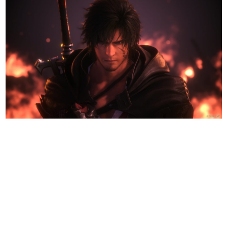
日本のコンテンツ産業やカルチャーに与えた影響を探る企
画です。
日本モバイルゲーム産業史
日本のモバイルゲーム史における主要なトピック・タイト
ルを網羅するほか、開発者へのインタビューや識者による
解説を掲載。約20年の歴史が一望できる決定版！
若ゲのいたり〜ゲームクリエイターの青春〜
『うつヌケ』『ペンと箸』等で知られるマンガ家・田中圭
一先生によるゲーム業界レポートマンガです。
なんでゲームは面白い？
ゲーム開発者・hamatsu氏がゲームの魅力を画面や操作の
具体的な形から解き明かしていく、硬派で骨太な評論連載
です。
ゲームが変えた日本語
「経験値」「裏技」「ラスボス」… ゲームにまつわる言葉
の起源や用法の変遷を、コンピューター文化史研究家・タ
イニーP氏が徹底調査。
カテゴリ
特集記事