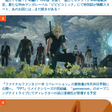
定。新たなWebマンガレーベル「ビビビコミック」にて特別話が掲載スタ
ート、あのお話には…まだ続きがある！
3
『ファイナルファンタジーⅦ リベレーション』の新映像が8月26日早朝に
公開へ。『FF7』リメイクシリーズの完結編、「gamescom」のオープニ
ングナイトライブにてディレクターの浜口直樹氏が登壇する予定
4