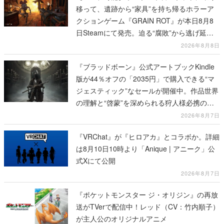
移って、遺跡から“家具”を持ち帰るホラーア
クションゲーム『GRAIN ROT』が本日8月8
日Steamにて発売。迫る“腐敗”から逃げ延
び、持ち帰った家具で基地を再建
2026年8月8日
『ブラッドボーン』公式アートブックKindle
版が44％オフの「2035円」で購入できる“マ
ジェスティック”なセールが開催中。作品世界
の理解と“啓蒙”を深められる狩人様必携の一
冊
2026年8月7日
『VRChat』が『ヒロアカ』とコラボか。詳細
は8月10日10時より「Anique | アニーク」公
式Xにて公開
2026年8月7日
『ポケットモンスター ジ・オリジン』の再放
送がTVerで配信中！レッド（CV：竹内順子）
が主人公のオリジナルアニメ