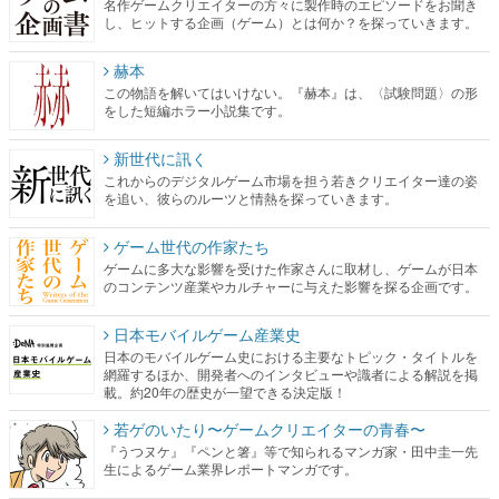
名作ゲームクリエイターの方々に製作時のエピソードをお聞き
し、ヒットする企画（ゲーム）とは何か？を探っていきます。
赫本
この物語を解いてはいけない。『赫本』は、〈試験問題〉の形
をした短編ホラー小説集です。
新世代に訊く
これからのデジタルゲーム市場を担う若きクリエイター達の姿
を追い、彼らのルーツと情熱を探っていきます。
ゲーム世代の作家たち
ゲームに多大な影響を受けた作家さんに取材し、ゲームが日本
のコンテンツ産業やカルチャーに与えた影響を探る企画です。
日本モバイルゲーム産業史
日本のモバイルゲーム史における主要なトピック・タイトルを
網羅するほか、開発者へのインタビューや識者による解説を掲
載。約20年の歴史が一望できる決定版！
若ゲのいたり〜ゲームクリエイターの青春〜
『うつヌケ』『ペンと箸』等で知られるマンガ家・田中圭一先
生によるゲーム業界レポートマンガです。