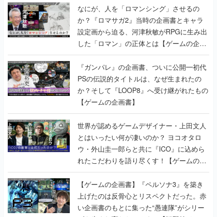
なにが、人を「ロマンシング」させるの
か？『ロマサガ2』当時の企画書とキャラ
設定画から迫る、河津秋敏がRPGに生み出
した「ロマン」の正体とは【ゲームの企画
書】
『ガンパレ』の企画書、ついに公開━初代
PSの伝説的タイトルは、なぜ生まれたの
か？そして『LOOP8』へ受け継がれたもの
【ゲームの企画書】
世界が認めるゲームデザイナー・上田文人
とはいったい何が凄いのか？ ヨコオタロ
ウ・外山圭一郎らと共に『ICO』に込めら
れたこだわりを語り尽くす！【ゲームの企
画書】
【ゲームの企画書】『ペルソナ3』を築き
上げたのは反骨心とリスペクトだった。赤
い企画書のもとに集った“愚連隊”がシリー