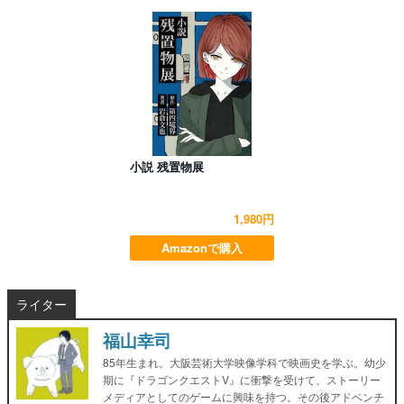
小説 残置物展
1,980円
Amazonで購入
ライター
福山幸司
85年生まれ。大阪芸術大学映像学科で映画史を学ぶ。幼少
期に『ドラゴンクエストV』に衝撃を受けて、ストーリー
メディアとしてのゲームに興味を持つ。その後アドベンチ