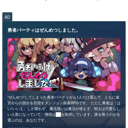
AD
勇者パーティはぜんめつしました。
“ぜんめつ”してしまった勇者パーティから1人だけ選んで、ともに迷
宮からの脱出を目指すダンジョン探索RPGです。 ただし勇者は「は
い/いいえ」しか喋れず、魔法使いは魔法が使えず、戦士は可愛らし
い人形になっていて、僧侶は██を崇拝しています。誰を救うのかを
選ぶのは、あなたです。