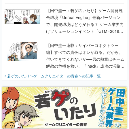
のいたり】
【田中圭一：若ゲのいたり】ゲーム開発統
合環境「Unreal Engine」最新バージョン
で、開発環境はどう変わる？ ゲーム業界向
けソリューションイベント「GTMF2019」
に行って、より理解を深めよう【PR】
【田中圭一連載：サイバーコネクトツー
編】すべての責任はオレが取る。だから、
付いてきてくれないか──男の熱意はチーム
解散の危機を救い、『.hack』成功の活路を
開く。業界の快男児・松山 洋に流れる血は
若ゲのいたり〜ゲームクリエイターの青春〜
の記事一覧
『少年ジャンプ』色だった【若ゲのいた
り】