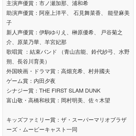
主演声優賞：市ノ瀬加那、浦和希
助演声優賞：阿座上洋平、 石見舞菜香、 能登麻美
子
新人声優賞：伊駒ゆりえ、榊原優希、 戸谷菊之
介、原菜乃華、羊宮妃那
歌唱賞 ：結束バンド （青山吉能、鈴代紗弓、水野
朔、長谷川育美）
外国映画・ドラマ賞：高畑充希、村井國夫
ゲーム賞：内田夕夜
シナジー賞：THE FIRST SLAM DUNK
富山敬・高橋和枝賞：岡村明美、佐々木望
キッズファミリー賞：ザ・スーパーマリオブラザ
ーズ・ムービーキャスト一同