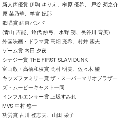
新人声優賞 伊駒 ゆりえ、榊原 優希、 戸谷 菊之介
原 菜乃華、羊宮 妃那
歌唱賞 結束バンド
(青山 吉能、鈴代 紗弓、水野 朔、長谷川 育美)
外国映画・ドラマ賞 高畑 充希、村井 國夫
ゲーム賞 内田 夕夜
シナジー賞 THE FIRST SLAM DUNK
富山敬・高橋和枝賞 岡村 明美、佐々木 望
キッズファミリー賞 ザ・スーパーマリオブラザー
ズ・ムービーキャスト一同
インフルエンサー賞 上坂すみれ
MVS 中村 悠一
功労賞 古川 登志夫、山田 栄子