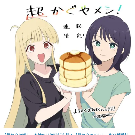
『超かぐや姫！』本編の“10年後”を描く『超かぐやメシ！』Web連載決