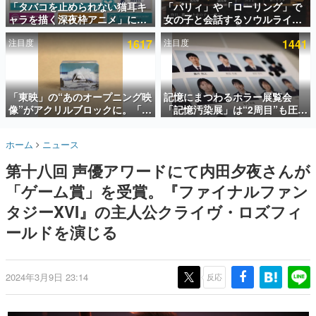
「タバコを止められない猫耳キ
「パリィ」や「ローリング」で
ャラを描く深夜枠アニメ」に視
女の子と会話するソウルライク
インタビュー
聴者の一部から批判意見。違法
恋愛ゲーム『小早川さんはソウ
注目度
1617
注目度
1441
薬物の使用と思しき描写も含め
ルライク』無料公開。返事に失
連載・特集一覧
て、BPOが議論を交わす
敗すると「YOU DIED」
殿堂入り記事
SNS拡散数が数千以上！ ページビュー数万以上！ などな
「東映」の“あのオープニング映
記憶にまつわるホラー展覧会
ど。多くの人々に読まれた、電ファミ渾身の“殿堂入り”記
像”がアクリルブロックに。「東
「記憶汚染展」は“2周目”も圧倒
事をまとめました。
映ヒストリカル グッズコレクシ
的におもしろい。自分の記憶
ョン」が8月下旬より発売
が“汚染された”ことに気づいた
ゲームの企画書
ホーム
ニュース
瞬間、展示の意味が変わる。1周
名作ゲームクリエイターの方々に製作時のエピソードをお
聞きし、ヒットする企画（ゲーム）とは何か？を探ってい
目はホラーとして、2周目はミス
第十八回 声優アワードにて内田夕夜さんが
きます。
テリーの解決編として【ネタバ
レあり】
「ゲーム賞」を受賞。『ファイナルファン
赫本
この物語を解いてはいけない。『赫本』は、〈試験問題〉
タジーXVI』の主人公クライヴ・ロズフィ
の形をした短編ホラー小説集です。
ールドを演じる
新世代に訊く
これからのデジタルゲーム市場を担う若きクリエイター達
の姿を追い、彼らのルーツと情熱を探っていきます。
2024年3月9日 23:14
反応
ゲーム世代の作家たち
ゲームに多大な影響を受けた作家さんに取材し、ゲームが