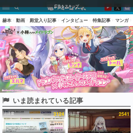
広告をスキップ
赫本
動画
殿堂入り記事
インタビュー
特集記事
マンガ
いま読まれている記事
ピックアップ
注目度
3124
注目度
2541
電ファミのいま読まれている記事ランキング
アプリセール情報