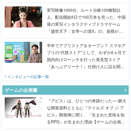
『TATSUJIN EXTREME』で初タッグを組
んだレジェンド2人に訊く開発秘話
実写映像1000分、ルート分岐100種類以
上。配信開始5日で100万本を売った、中国
発の実写インタラクティブドラマゲーム
『盛世天下：女帝への道II』の、規模が違
うこだわりをプロデューサーに聞いた
半年でアプリストアをオープン？ スマホア
プリの“代替ストア”として、わずか6ヵ月で
国内向けローンチを行った発見型ストア
『あっぷアリーナ！』仕掛け人に話を聞い
てみた
インタビュー
の記事一覧
ゲームの企画書
『アビス』は、ひとつの奇跡だった──膨大
な開発資料とともに『テイルズ オブ ジ ア
ビス』開発陣に聞く、「生まれた意味を知
るRPG」が生まれた理由【ゲームの企画
書】