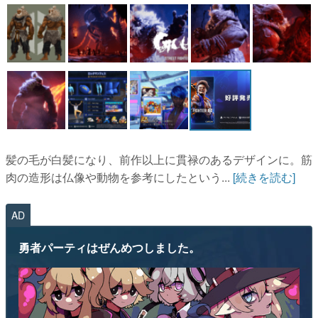
マンガ
女性向け
アプリレビュー
その他
電ファミニコゲーマーとは？
髪の毛が白髪になり、前作以上に貫禄のあるデザインに。筋
運営：株式会社マレ
肉の造形は仏像や動物を参考にしたという...
[続きを読む]
AD
勇者パーティはぜんめつしました。