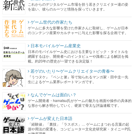
これからのデジタルゲーム市場を担う若きクリエイター達の姿
を追い、彼らのルーツと情熱を探っていきます。
ゲーム世代の作家たち
ゲームに多大な影響を受けた作家さんに取材し、ゲームが日本
のコンテンツ産業やカルチャーに与えた影響を探る企画です。
日本モバイルゲーム産業史
日本のモバイルゲーム史における主要なトピック・タイトルを
網羅するほか、開発者へのインタビューや識者による解説を掲
載。約20年の歴史が一望できる決定版！
若ゲのいたり〜ゲームクリエイターの青春〜
『うつヌケ』『ペンと箸』等で知られるマンガ家・田中圭一先
生によるゲーム業界レポートマンガです。
なんでゲームは面白い？
ゲーム開発者・hamatsu氏がゲームの魅力を画面や操作の具体的
な形から解き明かしていく、硬派で骨太な評論連載です。
ゲームが変えた日本語
「経験値」「裏技」「ラスボス」… ゲームにまつわる言葉の起
源や用法の変遷を、コンピューター文化史研究家・タイニーP氏
が徹底調査。