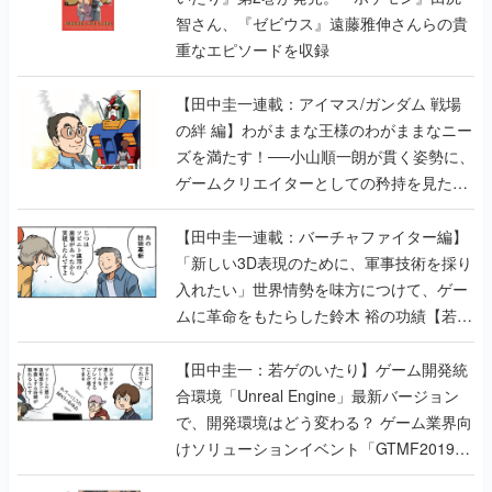
智さん、『ゼビウス』遠藤雅伸さんらの貴
重なエピソードを収録
【田中圭一連載：アイマス/ガンダム 戦場
の絆 編】わがままな王様のわがままなニー
ズを満たす！──小山順一朗が貫く姿勢に、
ゲームクリエイターとしての矜持を見た
【若ゲのいたり最終回】
【田中圭一連載：バーチャファイター編】
「新しい3D表現のために、軍事技術を採り
入れたい」世界情勢を味方につけて、ゲー
ムに革命をもたらした鈴木 裕の功績【若ゲ
のいたり】
【田中圭一：若ゲのいたり】ゲーム開発統
合環境「Unreal Engine」最新バージョン
で、開発環境はどう変わる？ ゲーム業界向
けソリューションイベント「GTMF2019」
に行って、より理解を深めよう【PR】