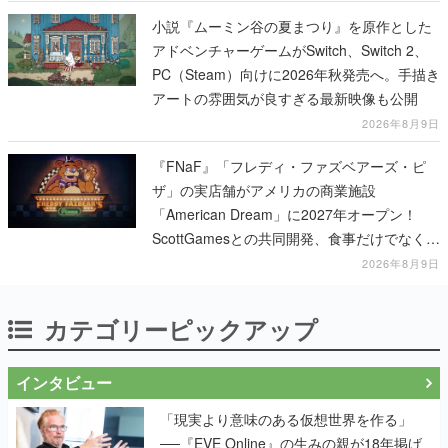
小説『ムーミン谷の夏まつり』を原作とした
アドベンチャーゲームがSwitch、Switch 2、
PC（Steam）向けに2026年秋発売へ。手描き
アートの雰囲気が良すぎる最新映像も公開
2026年8月9日
『FNaF』「フレディ・ファズベアーズ・ピ
ザ」の実店舗がアメリカの商業施設
「American Dream」に2027年オープン！
ScottGamesとの共同開発、食事だけでなくス
テージショーや没入型のホラー体験も楽しめ
2026年8月9日
る
カテゴリーピックアップ
インタビュー
「現実より意味のある仮想世界を作る」
──『EVE Online』の生みの親が18年掲げ