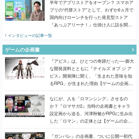
半年でアプリストアをオープン？ スマホア
プリの“代替ストア”として、わずか6ヵ月で
国内向けローンチを行った発見型ストア
『あっぷアリーナ！』仕掛け人に話を聞い
てみた
インタビュー
の記事一覧
ゲームの企画書
『アビス』は、ひとつの奇跡だった──膨大
な開発資料とともに『テイルズ オブ ジ ア
ビス』開発陣に聞く、「生まれた意味を知
るRPG」が生まれた理由【ゲームの企画
書】
なにが、人を「ロマンシング」させるの
か？『ロマサガ2』当時の企画書とキャラ
設定画から迫る、河津秋敏がRPGに生み出
した「ロマン」の正体とは【ゲームの企画
書】
『ガンパレ』の企画書、ついに公開━初代