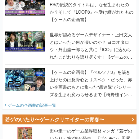
PSの伝説的タイトルは、なぜ生まれたの
か？そして『LOOP8』へ受け継がれたもの
【ゲームの企画書】
世界が認めるゲームデザイナー・上田文人
とはいったい何が凄いのか？ ヨコオタロ
ウ・外山圭一郎らと共に『ICO』に込めら
れたこだわりを語り尽くす！【ゲームの企
画書】
【ゲームの企画書】『ペルソナ3』を築き
上げたのは反骨心とリスペクトだった。赤
い企画書のもとに集った“愚連隊”がシリー
ズを生まれ変わらせるまで【橋野桂インタ
ビュー】
ゲームの企画書
の記事一覧
若ゲのいたり〜ゲームクリエイターの青春〜
田中圭一のゲーム業界取材マンガ『若ゲの
いたり』第2巻が発売。『ポケモン』田尻