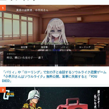
1
「パリィ」や「ローリング」で女の子と会話するソウルライク恋愛ゲーム
『小早川さんはソウルライク』無料公開。返事に失敗すると「YOU
DIED」
2