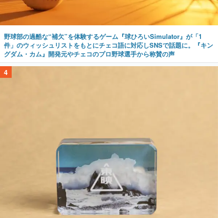
野球部の過酷な“補欠”を体験するゲーム『球ひろいSimulator』が「1
件」のウィッシュリストをもとにチェコ語に対応しSNSで話題に。『キン
グダム・カム』開発元やチェコのプロ野球選手から称賛の声
4