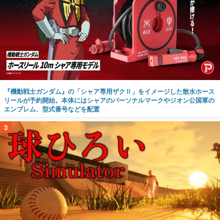
『機動戦士ガンダム』の「シャア専用ザクⅡ」をイメージした散水ホース
リールが予約開始。本体にはシャアのパーソナルマークやジオン公国軍の
エンブレム、型式番号などを配置
3