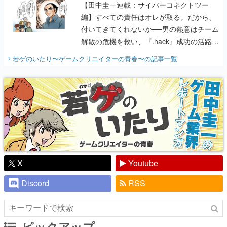
【田中圭一連載：サイバーコネクトツー
編】すべての責任はオレが取る。だから、
付いてきてくれないか──男の熱意はチーム
解散の危機を救い、『.hack』成功の活路を
開く。業界の快男児・松山 洋に流れる血は
若ゲのいたり〜ゲームクリエイターの青春〜
の記事一覧
『少年ジャンプ』色だった【若ゲのいた
り】
X
Youtube
Discord
RSS
ピックアップ