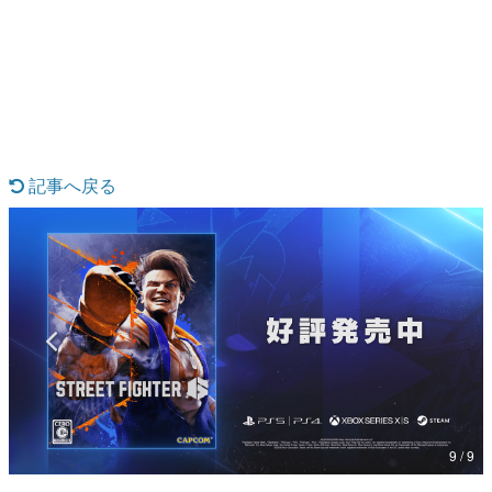
日本のコンテンツ産業やカルチャーに与えた影響を探る企
画です。
日本モバイルゲーム産業史
日本のモバイルゲーム史における主要なトピック・タイト
ルを網羅するほか、開発者へのインタビューや識者による
解説を掲載。約20年の歴史が一望できる決定版！
若ゲのいたり〜ゲームクリエイターの青春〜
『うつヌケ』『ペンと箸』等で知られるマンガ家・田中圭
記事へ戻る
一先生によるゲーム業界レポートマンガです。
なんでゲームは面白い？
ゲーム開発者・hamatsu氏がゲームの魅力を画面や操作の
具体的な形から解き明かしていく、硬派で骨太な評論連載
です。
ゲームが変えた日本語
「経験値」「裏技」「ラスボス」… ゲームにまつわる言葉
の起源や用法の変遷を、コンピューター文化史研究家・タ
イニーP氏が徹底調査。
カテゴリ
9 / 9
特集記事