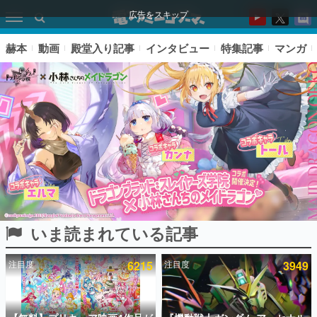
広告をスキップ
赫本
動画
殿堂入り記事
インタビュー
特集記事
マンガ
いま読まれている記事
ピックアップ
注目度
6215
注目度
3949
電ファミのいま読まれている記事ランキング
アプリセール情報