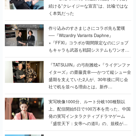
続ける”クレイジーな宣言”は、比喩ではな
く本気だった
作り込みのすさまじさにコラボ先も驚嘆
──『Wizardry Variants Daphne』
×『FFXI』コラボが期間限定なのにジョブ
もキャラも武器も戦闘システムもワンオフ
で作り込まれた理由を両ディレクターに聞
く
『TATSUJIN』の弓削雅稔×『ライデンファ
イターズ』の齋藤貴幸──かつて縦シュー全
盛期を支えていた2人が、30年後に同じ会
社で机を並べる理由とは。新作
『TATSUJIN EXTREME』で初タッグを組
んだレジェンド2人に訊く開発秘話
実写映像1000分、ルート分岐100種類以
上。配信開始5日で100万本を売った、中国
発の実写インタラクティブドラマゲーム
『盛世天下：女帝への道II』の、規模が違
うこだわりをプロデューサーに聞いた