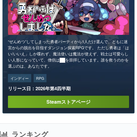
“ぜんめつ”してしまった勇者パーティから1人だけ選んで、ともに迷
宮からの脱出を目指すダンジョン探索RPGです。 ただし勇者は「は
い/いいえ」しか喋れず、魔法使いは魔法が使えず、戦士は可愛らし
い人形になっていて、僧侶は██を崇拝しています。誰を救うのかを
選ぶのは、あなたです。
インディー
RPG
リリース日：2026年第4四半期
Steamストアページ
ランキング