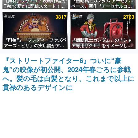
【無料】プリキュア映画4作品が
『機動戦士ガンダム アーセナル
TVerで新たに配信スタート！な
ベース』新作『アーセナルコマ
インタビュー
んと2018年～2024年の映画ほぼ
ンダー』発表！8月28日からオ
注目度
3817
注目度
2783
すべてが見放題に、ぶっちゃけ
ープンベータテスト開催、2027
連載・特集一覧
ありえないラインナップ
年2月下旬に稼働予定
殿堂入り記事
『FNaF』「フレディ・ファズベ
『機動戦士ガンダム』の「シャ
SNS拡散数が数千以上！ ページビュー数万以上！ などな
ど。多くの人々に読まれた、電ファミ渾身の“殿堂入り”記
アーズ・ピザ」の実店舗がアメ
ア専用ザクⅡ」をイメージした
事をまとめました。
リカの商業施設「American
散水ホースリールが予約開始。
Dream」に2027年オープン！
本体にはシャアのパーソナルマ
『ストリートファイター6』ついに“豪
ゲームの企画書
ScottGamesとの共同開発、食
ークやジオン公国軍のエンブレ
名作ゲームクリエイターの方々に製作時のエピソードをお
鬼”の映像が初公開、2024年春ごろに参戦
事だけでなくステージショーや
ム、型式番号などを配置
聞きし、ヒットする企画（ゲーム）とは何か？を探ってい
没入型のホラー体験も楽しめる
きます。
へ。髪の毛は白髪となり、これまで以上に
赫本
貫禄のあるデザインに
この物語を解いてはいけない。『赫本』は、〈試験問題〉
の形をした短編ホラー小説集です。
新世代に訊く
これからのデジタルゲーム市場を担う若きクリエイター達
の姿を追い、彼らのルーツと情熱を探っていきます。
ゲーム世代の作家たち
ゲームに多大な影響を受けた作家さんに取材し、ゲームが