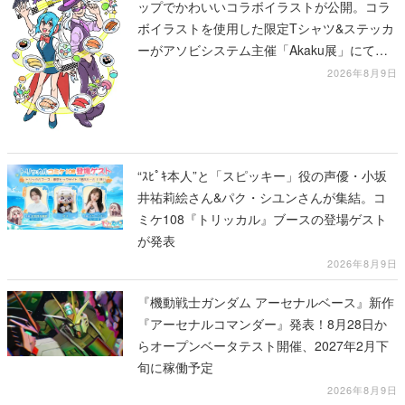
ップでかわいいコラボイラストが公開。コラ
ボイラストを使用した限定Tシャツ&ステッカ
ーがアソビシステム主催「Akaku展」にて販
売へ
2026年8月9日
“ｽﾋﾟｷ本人”と「スピッキー」役の声優・小坂
井祐莉絵さん&パク・シユンさんが集結。コ
ミケ108『トリッカル』ブースの登場ゲスト
が発表
2026年8月9日
『機動戦士ガンダム アーセナルベース』新作
『アーセナルコマンダー』発表！8月28日か
らオープンベータテスト開催、2027年2月下
旬に稼働予定
2026年8月9日