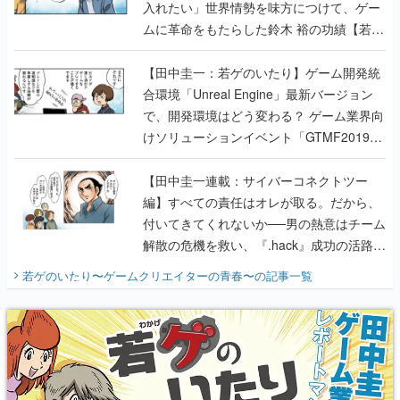
入れたい」世界情勢を味方につけて、ゲー
ムに革命をもたらした鈴木 裕の功績【若ゲ
のいたり】
【田中圭一：若ゲのいたり】ゲーム開発統
合環境「Unreal Engine」最新バージョン
で、開発環境はどう変わる？ ゲーム業界向
けソリューションイベント「GTMF2019」
に行って、より理解を深めよう【PR】
【田中圭一連載：サイバーコネクトツー
編】すべての責任はオレが取る。だから、
付いてきてくれないか──男の熱意はチーム
解散の危機を救い、『.hack』成功の活路を
開く。業界の快男児・松山 洋に流れる血は
若ゲのいたり〜ゲームクリエイターの青春〜
の記事一覧
『少年ジャンプ』色だった【若ゲのいた
り】