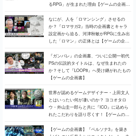
るRPG」が生まれた理由【ゲームの企画
書】
なにが、人を「ロマンシング」させるの
か？『ロマサガ2』当時の企画書とキャラ
設定画から迫る、河津秋敏がRPGに生み出
した「ロマン」の正体とは【ゲームの企画
書】
『ガンパレ』の企画書、ついに公開━初代
PSの伝説的タイトルは、なぜ生まれたの
か？そして『LOOP8』へ受け継がれたもの
【ゲームの企画書】
世界が認めるゲームデザイナー・上田文人
とはいったい何が凄いのか？ ヨコオタロ
ウ・外山圭一郎らと共に『ICO』に込めら
れたこだわりを語り尽くす！【ゲームの企
画書】
【ゲームの企画書】『ペルソナ3』を築き