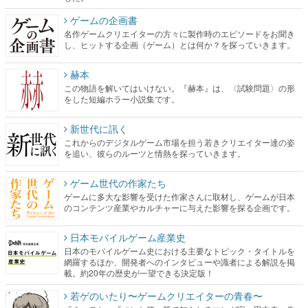
ゲームの企画書
名作ゲームクリエイターの方々に製作時のエピソードをお聞き
し、ヒットする企画（ゲーム）とは何か？を探っていきます。
赫本
この物語を解いてはいけない。『赫本』は、〈試験問題〉の形
をした短編ホラー小説集です。
新世代に訊く
これからのデジタルゲーム市場を担う若きクリエイター達の姿
を追い、彼らのルーツと情熱を探っていきます。
ゲーム世代の作家たち
ゲームに多大な影響を受けた作家さんに取材し、ゲームが日本
のコンテンツ産業やカルチャーに与えた影響を探る企画です。
日本モバイルゲーム産業史
日本のモバイルゲーム史における主要なトピック・タイトルを
網羅するほか、開発者へのインタビューや識者による解説を掲
載。約20年の歴史が一望できる決定版！
若ゲのいたり〜ゲームクリエイターの青春〜