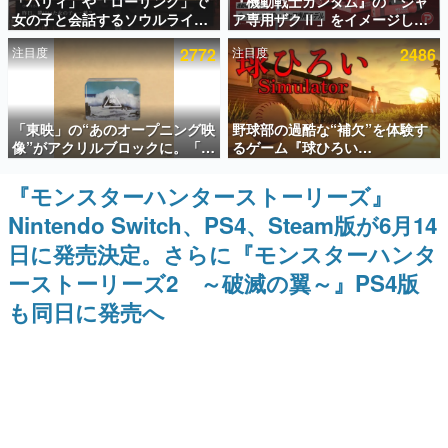
「パリィ」や「ローリング」で
『機動戦士ガンダム』の「シャ
女の子と会話するソウルライク
ア専用ザクⅡ」をイメージした
インタビュー
恋愛ゲーム『小早川さんはソウ
散水ホースリールが予約開始。
注目度
2772
注目度
2486
ルライク』無料公開。返事に失
本体にはシャアのパーソナルマ
連載・特集一覧
敗すると「YOU DIED」
ークやジオン公国軍のエンブレ
ム、型式番号などを配置
殿堂入り記事
「東映」の“あのオープニング映
野球部の過酷な“補欠”を体験す
SNS拡散数が数千以上！ ページビュー数万以上！ などな
ど。多くの人々に読まれた、電ファミ渾身の“殿堂入り”記
像”がアクリルブロックに。「東
るゲーム『球ひろい
事をまとめました。
映ヒストリカル グッズコレクシ
Simulator』が「1件」のウィッ
ョン」が8月下旬より発売
シュリストをもとにチェコ語に
『モンスターハンターストーリーズ』
ゲームの企画書
対応しSNSで話題に。『キング
名作ゲームクリエイターの方々に製作時のエピソードをお
Nintendo Switch、PS4、Steam版が6月14
ダム・カム』開発元やチェコの
聞きし、ヒットする企画（ゲーム）とは何か？を探ってい
プロ野球選手から称賛の声
きます。
日に発売決定。さらに『モンスターハンタ
赫本
ーストーリーズ2 ～破滅の翼～』PS4版
この物語を解いてはいけない。『赫本』は、〈試験問題〉
も同日に発売へ
の形をした短編ホラー小説集です。
新世代に訊く
これからのデジタルゲーム市場を担う若きクリエイター達
の姿を追い、彼らのルーツと情熱を探っていきます。
ゲーム世代の作家たち
ゲームに多大な影響を受けた作家さんに取材し、ゲームが