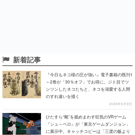
新着記事
『今日もネコ様の圧が強い』電子書籍の既刊1
～2巻が「30％オフ」でお得に。ジト目でツ
ンツンしたネコたちと、ネコを溺愛する人間
のすれ違いを描く
2026年8月8日
ひたすら“靴”を舐めまわす狂気のVRゲーム
『シュ～ペロ』が「東京ゲームダンジョン」
に展示中。キャッチコピーは「三度の飯より