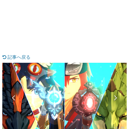
日本のコンテンツ産業やカルチャーに与えた影響を探る企
画です。
日本モバイルゲーム産業史
日本のモバイルゲーム史における主要なトピック・タイト
ルを網羅するほか、開発者へのインタビューや識者による
解説を掲載。約20年の歴史が一望できる決定版！
若ゲのいたり〜ゲームクリエイターの青春〜
『うつヌケ』『ペンと箸』等で知られるマンガ家・田中圭
一先生によるゲーム業界レポートマンガです。
記事へ戻る
なんでゲームは面白い？
ゲーム開発者・hamatsu氏がゲームの魅力を画面や操作の
具体的な形から解き明かしていく、硬派で骨太な評論連載
です。
ゲームが変えた日本語
「経験値」「裏技」「ラスボス」… ゲームにまつわる言葉
の起源や用法の変遷を、コンピューター文化史研究家・タ
イニーP氏が徹底調査。
カテゴリ
13 / 20
特集記事