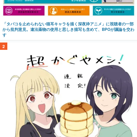
「タバコを止められない猫耳キャラを描く深夜枠アニメ」に視聴者の一部
から批判意見。違法薬物の使用と思しき描写も含めて、BPOが議論を交わ
す
2