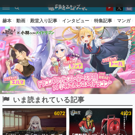
広告をスキップ
赫本
動画
殿堂入り記事
インタビュー
特集記事
マンガ
いま読まれている記事
ピックアップ
注目度
6072
注目度
4323
電ファミのいま読まれている記事ランキング
アプリセール情報