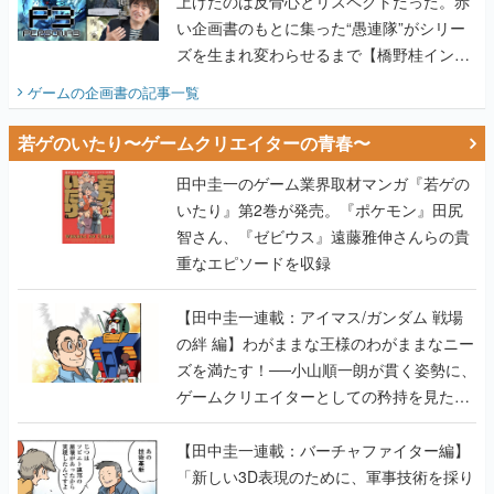
上げたのは反骨心とリスペクトだった。赤
い企画書のもとに集った“愚連隊”がシリー
ズを生まれ変わらせるまで【橋野桂インタ
ビュー】
ゲームの企画書
の記事一覧
若ゲのいたり〜ゲームクリエイターの青春〜
田中圭一のゲーム業界取材マンガ『若ゲの
いたり』第2巻が発売。『ポケモン』田尻
智さん、『ゼビウス』遠藤雅伸さんらの貴
重なエピソードを収録
【田中圭一連載：アイマス/ガンダム 戦場
の絆 編】わがままな王様のわがままなニー
ズを満たす！──小山順一朗が貫く姿勢に、
ゲームクリエイターとしての矜持を見た
【若ゲのいたり最終回】
【田中圭一連載：バーチャファイター編】
「新しい3D表現のために、軍事技術を採り