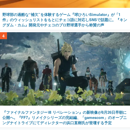
野球部の過酷な“補欠”を体験するゲーム『球ひろいSimulator』が「1
件」のウィッシュリストをもとにチェコ語に対応しSNSで話題に。『キン
グダム・カム』開発元やチェコのプロ野球選手から称賛の声
4
『ファイナルファンタジーⅦ リベレーション』の新映像が8月26日早朝に
公開へ。『FF7』リメイクシリーズの完結編、「gamescom」のオープニ
ングナイトライブにてディレクターの浜口直樹氏が登壇する予定