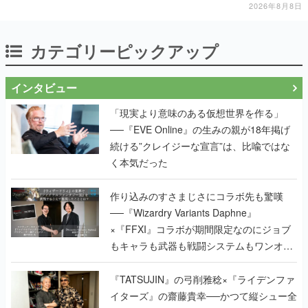
人間を増やし、加工して神に捧げる
2026年8月8日
カテゴリーピックアップ
インタビュー
「現実より意味のある仮想世界を作る」
──『EVE Online』の生みの親が18年掲げ
続ける”クレイジーな宣言”は、比喩ではな
く本気だった
作り込みのすさまじさにコラボ先も驚嘆
──『Wizardry Variants Daphne』
×『FFXI』コラボが期間限定なのにジョブ
もキャラも武器も戦闘システムもワンオフ
で作り込まれた理由を両ディレクターに聞
く
『TATSUJIN』の弓削雅稔×『ライデンファ
イターズ』の齋藤貴幸──かつて縦シュー全