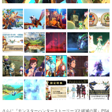
マンガ
女性向け
アプリレビュー
その他
電ファミニコゲーマーとは？
運営：株式会社マレ
さらに『モンスターハンターストーリーズ2 破滅の翼』PS4