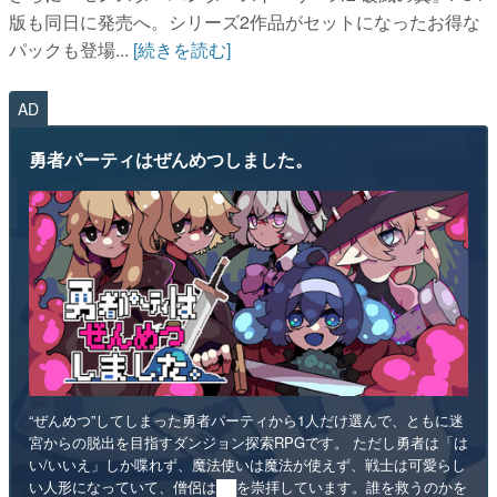
版も同日に発売へ。シリーズ2作品がセットになったお得な
パックも登場...
[続きを読む]
AD
勇者パーティはぜんめつしました。
“ぜんめつ”してしまった勇者パーティから1人だけ選んで、ともに迷
宮からの脱出を目指すダンジョン探索RPGです。 ただし勇者は「は
い/いいえ」しか喋れず、魔法使いは魔法が使えず、戦士は可愛らし
い人形になっていて、僧侶は██を崇拝しています。誰を救うのかを