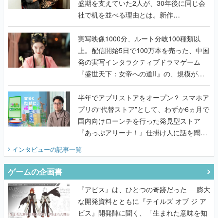
盛期を支えていた2人が、30年後に同じ会
社で机を並べる理由とは。新作
『TATSUJIN EXTREME』で初タッグを組
んだレジェンド2人に訊く開発秘話
実写映像1000分、ルート分岐100種類以
上。配信開始5日で100万本を売った、中国
発の実写インタラクティブドラマゲーム
『盛世天下：女帝への道II』の、規模が違
うこだわりをプロデューサーに聞いた
半年でアプリストアをオープン？ スマホア
プリの“代替ストア”として、わずか6ヵ月で
国内向けローンチを行った発見型ストア
『あっぷアリーナ！』仕掛け人に話を聞い
てみた
インタビュー
の記事一覧
ゲームの企画書
『アビス』は、ひとつの奇跡だった──膨大
な開発資料とともに『テイルズ オブ ジ ア
ビス』開発陣に聞く、「生まれた意味を知