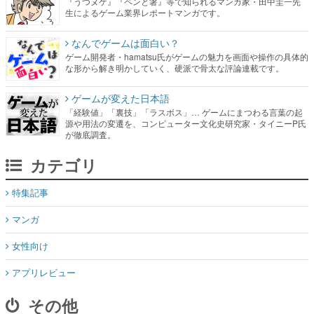
『うつヌケ』『ペンと箸』等で知られるマンガ家・田中圭一先
生によるゲーム業界レポートマンガです。
なんでゲームは面白い？
ゲーム開発者・hamatsu氏がゲームの魅力を画面や操作の具体的
な形から解き明かしていく、硬派で骨太な評論連載です。
ゲームが変えた日本語
「経験値」「裏技」「ラスボス」… ゲームにまつわる言葉の起
源や用法の変遷を、コンピューター文化史研究家・タイニーP氏
が徹底調査。
カテゴリ
特集記事
マンガ
女性向け
アプリレビュー
その他