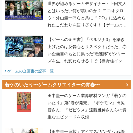
世界が認めるゲームデザイナー・上田文人
とはいったい何が凄いのか？ ヨコオタロ
ウ・外山圭一郎らと共に『ICO』に込めら
れたこだわりを語り尽くす！【ゲームの企
画書】
【ゲームの企画書】『ペルソナ3』を築き
上げたのは反骨心とリスペクトだった。赤
い企画書のもとに集った“愚連隊”がシリー
ズを生まれ変わらせるまで【橋野桂インタ
ビュー】
ゲームの企画書
の記事一覧
若ゲのいたり〜ゲームクリエイターの青春〜
田中圭一のゲーム業界取材マンガ『若ゲの
いたり』第2巻が発売。『ポケモン』田尻
智さん、『ゼビウス』遠藤雅伸さんらの貴
重なエピソードを収録
【田中圭一連載：アイマス/ガンダム 戦場