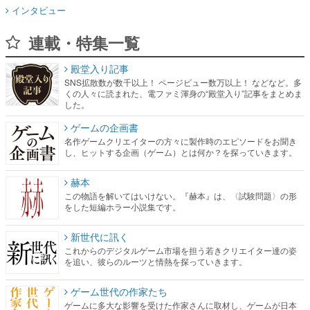
インタビュー
連載・特集一覧
殿堂入り記事
SNS拡散数が数千以上！ ページビュー数万以上！ などなど。多
くの人々に読まれた、電ファミ渾身の“殿堂入り”記事をまとめま
した。
ゲームの企画書
名作ゲームクリエイターの方々に製作時のエピソードをお聞き
し、ヒットする企画（ゲーム）とは何か？を探っていきます。
赫本
この物語を解いてはいけない。『赫本』は、〈試験問題〉の形
をした短編ホラー小説集です。
新世代に訊く
これからのデジタルゲーム市場を担う若きクリエイター達の姿
を追い、彼らのルーツと情熱を探っていきます。
ゲーム世代の作家たち
ゲームに多大な影響を受けた作家さんに取材し、ゲームが日本