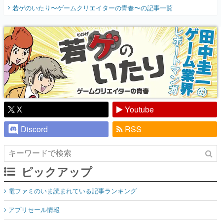
開く。業界の快男児・松山 洋に流れる血は
若ゲのいたり〜ゲームクリエイターの青春〜
の記事一覧
『少年ジャンプ』色だった【若ゲのいた
り】
X
Youtube
Discord
RSS
ピックアップ
電ファミのいま読まれている記事ランキング
アプリセール情報