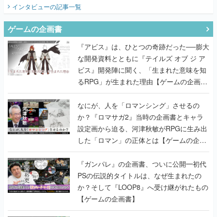
てみた
インタビュー
の記事一覧
ゲームの企画書
『アビス』は、ひとつの奇跡だった──膨大
な開発資料とともに『テイルズ オブ ジ ア
ビス』開発陣に聞く、「生まれた意味を知
るRPG」が生まれた理由【ゲームの企画
書】
なにが、人を「ロマンシング」させるの
か？『ロマサガ2』当時の企画書とキャラ
設定画から迫る、河津秋敏がRPGに生み出
した「ロマン」の正体とは【ゲームの企画
書】
『ガンパレ』の企画書、ついに公開━初代
PSの伝説的タイトルは、なぜ生まれたの
か？そして『LOOP8』へ受け継がれたもの
【ゲームの企画書】