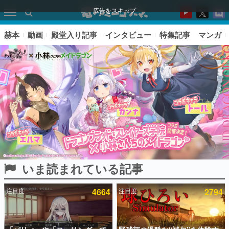
広告をスキップ
赫本
動画
殿堂入り記事
インタビュー
特集記事
マンガ
いま読まれている記事
ピックアップ
注目度
4664
注目度
2794
電ファミのいま読まれている記事ランキング
アプリセール情報