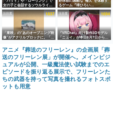
「パリィ」や「ローリング」で
野球部の過酷な“補欠”を体験す
女の子と会話するソウルライク
るゲーム『球ひろい
インタビュー
恋愛ゲーム『小早川さんはソウ
Simulator』が「1件」のウィッ
注目度
1837
注目度
1694
ルライク』無料公開。返事に失
シュリストをもとにチェコ語に
連載・特集一覧
敗すると「YOU DIED」
対応しSNSで話題に。『キング
ダム・カム』開発元やチェコの
プロ野球選手から称賛の声
殿堂入り記事
「東映」の“あのオープニング映
『VRChat』向け新作3Dモデル
SNS拡散数が数千以上！ ページビュー数万以上！ などな
ど。多くの人々に読まれた、電ファミ渾身の“殿堂入り”記
像”がアクリルブロックに。「東
「ニュイ」が本日8月7日から
事をまとめました。
映ヒストリカル グッズコレクシ
BOOTHにて発売。瞳に光る星
ョン」が8月下旬より発売
や感情豊かな表情が、小悪魔か
アニメ『葬送のフリーレン』の企画展「葬
ゲームの企画書
わいい
名作ゲームクリエイターの方々に製作時のエピソードをお
送のフリーレン展」が開催へ。メインビジ
聞きし、ヒットする企画（ゲーム）とは何か？を探ってい
きます。
ュアルが公開、一級魔法使い試験までのエ
赫本
ピソードを振り返る展示で、フリーレンた
この物語を解いてはいけない。『赫本』は、〈試験問題〉
ちの武器を持って写真を撮れるフォトスポ
の形をした短編ホラー小説集です。
ットも用意
新世代に訊く
これからのデジタルゲーム市場を担う若きクリエイター達
の姿を追い、彼らのルーツと情熱を探っていきます。
ゲーム世代の作家たち
ゲームに多大な影響を受けた作家さんに取材し、ゲームが