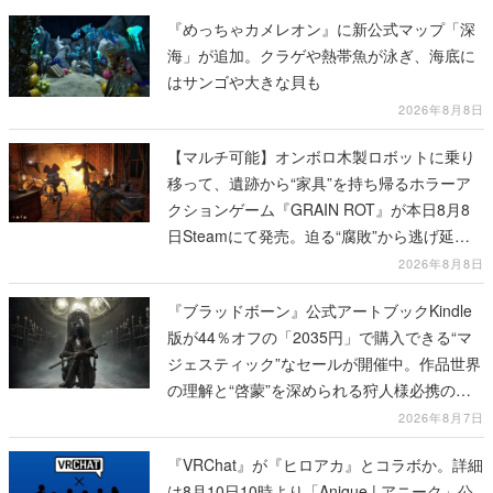
『めっちゃカメレオン』に新公式マップ「深
海」が追加。クラゲや熱帯魚が泳ぎ、海底に
はサンゴや大きな貝も
2026年8月8日
【マルチ可能】オンボロ木製ロボットに乗り
移って、遺跡から“家具”を持ち帰るホラーア
クションゲーム『GRAIN ROT』が本日8月8
日Steamにて発売。迫る“腐敗”から逃げ延
び、持ち帰った家具で基地を再建
2026年8月8日
『ブラッドボーン』公式アートブックKindle
版が44％オフの「2035円」で購入できる“マ
ジェスティック”なセールが開催中。作品世界
の理解と“啓蒙”を深められる狩人様必携の一
冊
2026年8月7日
『VRChat』が『ヒロアカ』とコラボか。詳細
は8月10日10時より「Anique | アニーク」公