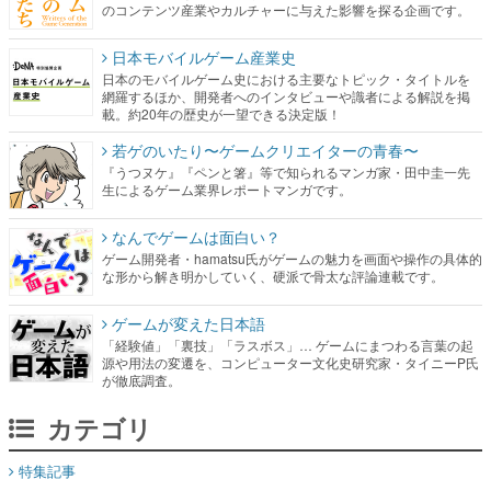
のコンテンツ産業やカルチャーに与えた影響を探る企画です。
日本モバイルゲーム産業史
日本のモバイルゲーム史における主要なトピック・タイトルを
網羅するほか、開発者へのインタビューや識者による解説を掲
載。約20年の歴史が一望できる決定版！
若ゲのいたり〜ゲームクリエイターの青春〜
『うつヌケ』『ペンと箸』等で知られるマンガ家・田中圭一先
生によるゲーム業界レポートマンガです。
なんでゲームは面白い？
ゲーム開発者・hamatsu氏がゲームの魅力を画面や操作の具体的
な形から解き明かしていく、硬派で骨太な評論連載です。
ゲームが変えた日本語
「経験値」「裏技」「ラスボス」… ゲームにまつわる言葉の起
源や用法の変遷を、コンピューター文化史研究家・タイニーP氏
が徹底調査。
カテゴリ
特集記事