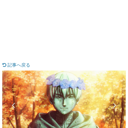
日本のコンテンツ産業やカルチャーに与えた影響を探る企
画です。
日本モバイルゲーム産業史
日本のモバイルゲーム史における主要なトピック・タイト
ルを網羅するほか、開発者へのインタビューや識者による
解説を掲載。約20年の歴史が一望できる決定版！
若ゲのいたり〜ゲームクリエイターの青春〜
『うつヌケ』『ペンと箸』等で知られるマンガ家・田中圭
一先生によるゲーム業界レポートマンガです。
記事へ戻る
なんでゲームは面白い？
ゲーム開発者・hamatsu氏がゲームの魅力を画面や操作の
具体的な形から解き明かしていく、硬派で骨太な評論連載
です。
ゲームが変えた日本語
「経験値」「裏技」「ラスボス」… ゲームにまつわる言葉
の起源や用法の変遷を、コンピューター文化史研究家・タ
イニーP氏が徹底調査。
カテゴリ
特集記事