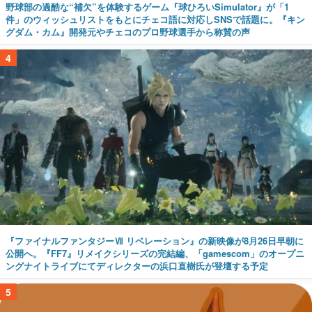
野球部の過酷な“補欠”を体験するゲーム『球ひろいSimulator』が「1
件」のウィッシュリストをもとにチェコ語に対応しSNSで話題に。『キン
グダム・カム』開発元やチェコのプロ野球選手から称賛の声
4
『ファイナルファンタジーⅦ リベレーション』の新映像が8月26日早朝に
公開へ。『FF7』リメイクシリーズの完結編、「gamescom」のオープニ
ングナイトライブにてディレクターの浜口直樹氏が登壇する予定
5