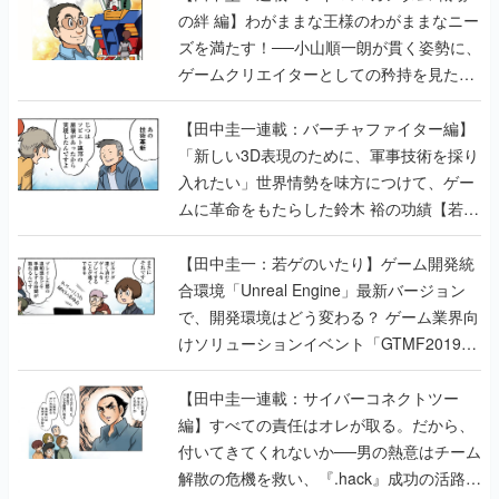
の絆 編】わがままな王様のわがままなニー
ズを満たす！──小山順一朗が貫く姿勢に、
ゲームクリエイターとしての矜持を見た
【若ゲのいたり最終回】
【田中圭一連載：バーチャファイター編】
「新しい3D表現のために、軍事技術を採り
入れたい」世界情勢を味方につけて、ゲー
ムに革命をもたらした鈴木 裕の功績【若ゲ
のいたり】
【田中圭一：若ゲのいたり】ゲーム開発統
合環境「Unreal Engine」最新バージョン
で、開発環境はどう変わる？ ゲーム業界向
けソリューションイベント「GTMF2019」
に行って、より理解を深めよう【PR】
【田中圭一連載：サイバーコネクトツー
編】すべての責任はオレが取る。だから、
付いてきてくれないか──男の熱意はチーム
解散の危機を救い、『.hack』成功の活路を