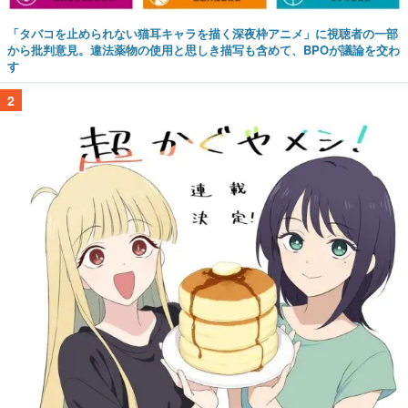
「タバコを止められない猫耳キャラを描く深夜枠アニメ」に視聴者の一部
から批判意見。違法薬物の使用と思しき描写も含めて、BPOが議論を交わ
す
2