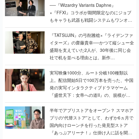
──『Wizardry Variants Daphne』
×『FFXI』コラボが期間限定なのにジョブ
もキャラも武器も戦闘システムもワンオフ
で作り込まれた理由を両ディレクターに聞
く
『TATSUJIN』の弓削雅稔×『ライデンファ
イターズ』の齋藤貴幸──かつて縦シュー全
盛期を支えていた2人が、30年後に同じ会
社で机を並べる理由とは。新作
『TATSUJIN EXTREME』で初タッグを組
んだレジェンド2人に訊く開発秘話
実写映像1000分、ルート分岐100種類以
上。配信開始5日で100万本を売った、中国
発の実写インタラクティブドラマゲーム
『盛世天下：女帝への道II』の、規模が違
うこだわりをプロデューサーに聞いた
半年でアプリストアをオープン？ スマホア
プリの“代替ストア”として、わずか6ヵ月で
国内向けローンチを行った発見型ストア
『あっぷアリーナ！』仕掛け人に話を聞い