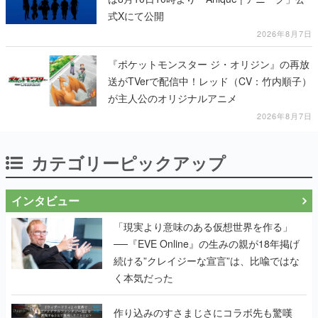
式Xにて公開
2026年8月7日
『ポケットモンスター ジ・オリジン』の再放
送がTVerで配信中！レッド（CV：竹内順子）
が主人公のオリジナルアニメ
2026年8月7日
カテゴリーピックアップ
インタビュー
「現実より意味のある仮想世界を作る」
──『EVE Online』の生みの親が18年掲げ
続ける”クレイジーな宣言”は、比喩ではな
く本気だった
作り込みのすさまじさにコラボ先も驚嘆