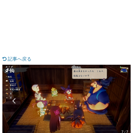
日本のコンテンツ産業やカルチャーに与えた影響を探る企
画です。
日本モバイルゲーム産業史
日本のモバイルゲーム史における主要なトピック・タイト
ルを網羅するほか、開発者へのインタビューや識者による
解説を掲載。約20年の歴史が一望できる決定版！
若ゲのいたり〜ゲームクリエイターの青春〜
『うつヌケ』『ペンと箸』等で知られるマンガ家・田中圭
一先生によるゲーム業界レポートマンガです。
記事へ戻る
なんでゲームは面白い？
ゲーム開発者・hamatsu氏がゲームの魅力を画面や操作の
具体的な形から解き明かしていく、硬派で骨太な評論連載
です。
ゲームが変えた日本語
「経験値」「裏技」「ラスボス」… ゲームにまつわる言葉
の起源や用法の変遷を、コンピューター文化史研究家・タ
イニーP氏が徹底調査。
カテゴリ
7 / 7
特集記事