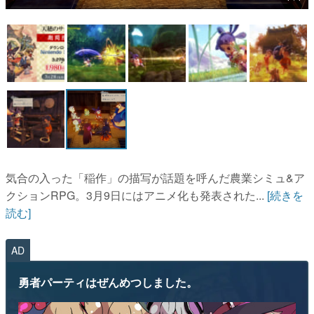
マンガ
女性向け
アプリレビュー
その他
電ファミニコゲーマーとは？
運営：株式会社マレ
気合の入った「稲作」の描写が話題を呼んだ農業シミュ&ア
クションRPG。3月9日にはアニメ化も発表された...
[続きを
読む]
AD
勇者パーティはぜんめつしました。