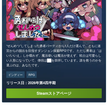
“ぜんめつ”してしまった勇者パーティから1人だけ選んで、ともに迷
宮からの脱出を目指すダンジョン探索RPGです。 ただし勇者は「は
い/いいえ」しか喋れず、魔法使いは魔法が使えず、戦士は可愛らし
い人形になっていて、僧侶は██を崇拝しています。誰を救うのかを
選ぶのは、あなたです。
インディー
RPG
リリース日：2026年第4四半期
Steamストアページ