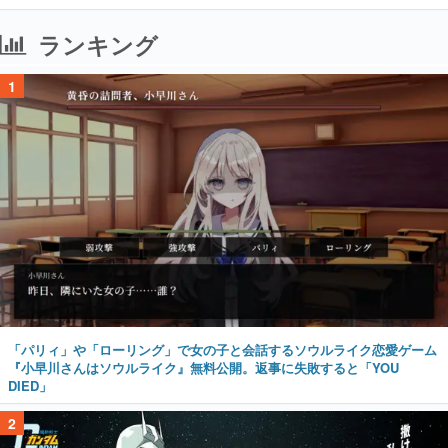
ランキング
1
「パリィ」や「ローリング」で女の子と会話するソウルライク恋愛ゲーム
『小早川さんはソウルライク』無料公開。返事に失敗すると「YOU
DIED」
2