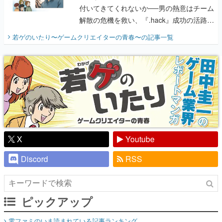
付いてきてくれないか──男の熱意はチーム
解散の危機を救い、『.hack』成功の活路を
開く。業界の快男児・松山 洋に流れる血は
若ゲのいたり〜ゲームクリエイターの青春〜
の記事一覧
『少年ジャンプ』色だった【若ゲのいた
り】
X
Youtube
Discord
RSS
ピックアップ
電ファミのいま読まれている記事ランキング