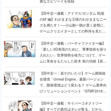
重なエピソードを収録
【田中圭一連載：アイマス/ガンダム 戦場
の絆 編】わがままな王様のわがままなニー
ズを満たす！──小山順一朗が貫く姿勢に、
ゲームクリエイターとしての矜持を見た
【若ゲのいたり最終回】
【田中圭一連載：バーチャファイター編】
「新しい3D表現のために、軍事技術を採り
入れたい」世界情勢を味方につけて、ゲー
ムに革命をもたらした鈴木 裕の功績【若ゲ
のいたり】
【田中圭一：若ゲのいたり】ゲーム開発統
合環境「Unreal Engine」最新バージョン
で、開発環境はどう変わる？ ゲーム業界向
けソリューションイベント「GTMF2019」
に行って、より理解を深めよう【PR】
【田中圭一連載：サイバーコネクトツー
編】すべての責任はオレが取る。だから、