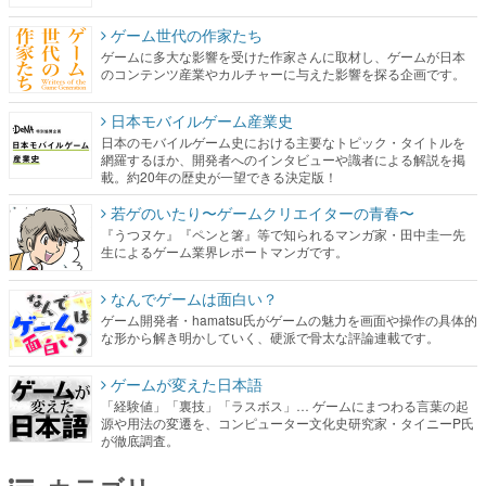
ゲーム世代の作家たち
ゲームに多大な影響を受けた作家さんに取材し、ゲームが日本
のコンテンツ産業やカルチャーに与えた影響を探る企画です。
日本モバイルゲーム産業史
日本のモバイルゲーム史における主要なトピック・タイトルを
網羅するほか、開発者へのインタビューや識者による解説を掲
載。約20年の歴史が一望できる決定版！
若ゲのいたり〜ゲームクリエイターの青春〜
『うつヌケ』『ペンと箸』等で知られるマンガ家・田中圭一先
生によるゲーム業界レポートマンガです。
なんでゲームは面白い？
ゲーム開発者・hamatsu氏がゲームの魅力を画面や操作の具体的
な形から解き明かしていく、硬派で骨太な評論連載です。
ゲームが変えた日本語
「経験値」「裏技」「ラスボス」… ゲームにまつわる言葉の起
源や用法の変遷を、コンピューター文化史研究家・タイニーP氏
が徹底調査。