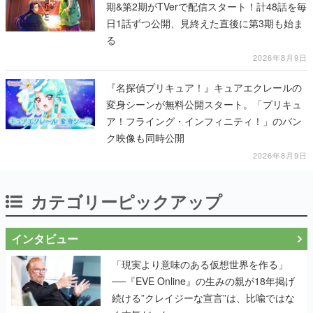
期&第2期がTVerで配信スタート！計48話を毎
日1話ずつ公開、見終えた直後に第3期も始ま
る
2026年8月9日
『名探偵プリキュア！』キュアエクレールの
変身シーンが無料公開スタート。「プリキュ
ア！フライング・インフィニティ！」のバン
ク映像も同時公開
2026年8月9日
カテゴリーピックアップ
インタビュー
「現実より意味のある仮想世界を作る」
──『EVE Online』の生みの親が18年掲げ
続ける”クレイジーな宣言”は、比喩ではな