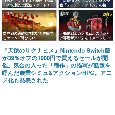
【無料】プリキュア映画4作品が
『名探偵プリキュア！』謎の怪
TVerで新たに配信スタート！な
盗「デッチ・アゲイン」の担当
インタビュー
んと2018年～2024年の映画ほぼ
キャストは天﨑滉平さんと判
注目度
3025
注目度
2816
すべてが見放題に、ぶっちゃけ
明。『Re:ゼロから始める異世
連載・特集一覧
ありえないラインナップ
界生活』オットー役、『ヒプノ
シスマイク』山田三郎役など
殿堂入り記事
野球部の過酷な“補欠”を体験す
『機動戦士ガンダム』の「シャ
SNS拡散数が数千以上！ ページビュー数万以上！ などな
ど。多くの人々に読まれた、電ファミ渾身の“殿堂入り”記
るゲーム『球ひろい
ア専用ザクⅡ」をイメージした
事をまとめました。
Simulator』が「1件」のウィッ
散水ホースリールが予約開始。
シュリストをもとにチェコ語に
本体にはシャアのパーソナルマ
『天穂のサクナヒメ』Nintendo Switch版
ゲームの企画書
対応しSNSで話題に。『キング
ークやジオン公国軍のエンブレ
名作ゲームクリエイターの方々に製作時のエピソードをお
が39％オフの1980円で買えるセールが開
ダム・カム』開発元やチェコの
ム、型式番号などを配置
聞きし、ヒットする企画（ゲーム）とは何か？を探ってい
プロ野球選手から称賛の声
きます。
催。気合の入った「稲作」の描写が話題を
赫本
呼んだ農業シミュ&アクションRPG。アニ
この物語を解いてはいけない。『赫本』は、〈試験問題〉
メ化も発表された
の形をした短編ホラー小説集です。
新世代に訊く
これからのデジタルゲーム市場を担う若きクリエイター達
の姿を追い、彼らのルーツと情熱を探っていきます。
ゲーム世代の作家たち
ゲームに多大な影響を受けた作家さんに取材し、ゲームが