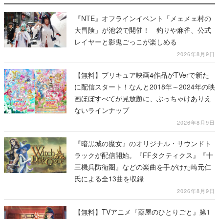
『NTE』オフラインイベント「メェメェ村の
大冒険」が池袋で開催！ 釣りや麻雀、公式
レイヤーと影鬼ごっこが楽しめる
2026年8月9日
【無料】プリキュア映画4作品がTVerで新た
に配信スタート！なんと2018年～2024年の映
画ほぼすべてが見放題に、ぶっちゃけありえ
ないラインナップ
2026年8月9日
『暗黒城の魔女』のオリジナル・サウンドト
ラックが配信開始。『FFタクティクス』『十
三機兵防衛圏』などの楽曲を手がけた崎元仁
氏による全13曲を収録
2026年8月9日
【無料】TVアニメ『薬屋のひとりごと』第1