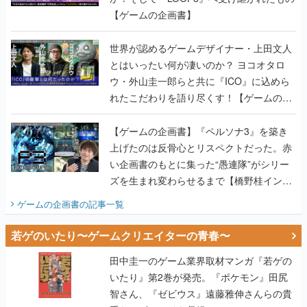
【ゲームの企画書】
世界が認めるゲームデザイナー・上田文人
とはいったい何が凄いのか？ ヨコオタロ
ウ・外山圭一郎らと共に『ICO』に込めら
れたこだわりを語り尽くす！【ゲームの企
画書】
【ゲームの企画書】『ペルソナ3』を築き
上げたのは反骨心とリスペクトだった。赤
い企画書のもとに集った“愚連隊”がシリー
ズを生まれ変わらせるまで【橋野桂インタ
ビュー】
ゲームの企画書
の記事一覧
若ゲのいたり〜ゲームクリエイターの青春〜
田中圭一のゲーム業界取材マンガ『若ゲの
いたり』第2巻が発売。『ポケモン』田尻
智さん、『ゼビウス』遠藤雅伸さんらの貴