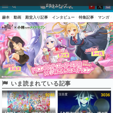
広告をスキップ
赫本
動画
殿堂入り記事
インタビュー
特集記事
マンガ
いま読まれている記事
ピックアップ
注目度
9240
注目度
3036
電ファミのいま読まれている記事ランキング
アプリセール情報