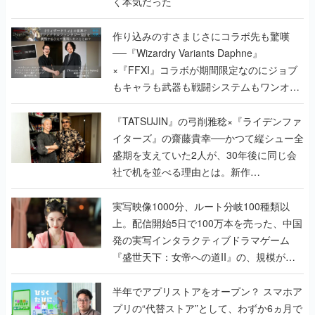
く本気だった
作り込みのすさまじさにコラボ先も驚嘆
──『Wizardry Variants Daphne』
×『FFXI』コラボが期間限定なのにジョブ
もキャラも武器も戦闘システムもワンオフ
で作り込まれた理由を両ディレクターに聞
く
『TATSUJIN』の弓削雅稔×『ライデンファ
イターズ』の齋藤貴幸──かつて縦シュー全
盛期を支えていた2人が、30年後に同じ会
社で机を並べる理由とは。新作
『TATSUJIN EXTREME』で初タッグを組
んだレジェンド2人に訊く開発秘話
実写映像1000分、ルート分岐100種類以
上。配信開始5日で100万本を売った、中国
発の実写インタラクティブドラマゲーム
『盛世天下：女帝への道II』の、規模が違
うこだわりをプロデューサーに聞いた
半年でアプリストアをオープン？ スマホア
プリの“代替ストア”として、わずか6ヵ月で