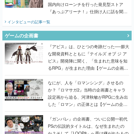
国内向けローンチを行った発見型ストア
『あっぷアリーナ！』仕掛け人に話を聞い
てみた
インタビュー
の記事一覧
ゲームの企画書
『アビス』は、ひとつの奇跡だった──膨大
な開発資料とともに『テイルズ オブ ジ ア
ビス』開発陣に聞く、「生まれた意味を知
るRPG」が生まれた理由【ゲームの企画
書】
なにが、人を「ロマンシング」させるの
か？『ロマサガ2』当時の企画書とキャラ
設定画から迫る、河津秋敏がRPGに生み出
した「ロマン」の正体とは【ゲームの企画
書】
『ガンパレ』の企画書、ついに公開━初代
PSの伝説的タイトルは、なぜ生まれたの
か？そして『LOOP8』へ受け継がれたもの