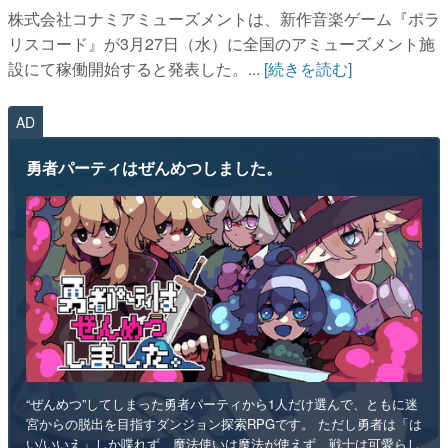
株式会社コナミアミューズメントは、新作音楽ゲーム『ポラ
リスコード』が3月27日（水）に全国のアミューズメント施
設にて稼働開始すると発表した。...
[続きを読む]
AD
勇者パーティはぜんめつしました。
“ぜんめつ”してしまった勇者パーティから1人だけ選んで、ともに迷
宮からの脱出を目指すダンジョン探索RPGです。 ただし勇者は「は
い/いいえ」しか喋れず、魔法使いは魔法が使えず、戦士は可愛らし