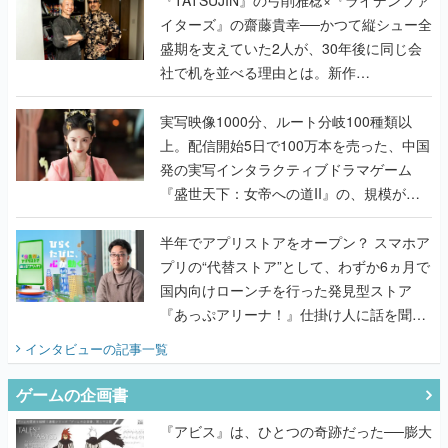
『TATSUJIN』の弓削雅稔×『ライデンファ
イターズ』の齋藤貴幸──かつて縦シュー全
盛期を支えていた2人が、30年後に同じ会
社で机を並べる理由とは。新作
『TATSUJIN EXTREME』で初タッグを組
んだレジェンド2人に訊く開発秘話
実写映像1000分、ルート分岐100種類以
上。配信開始5日で100万本を売った、中国
発の実写インタラクティブドラマゲーム
『盛世天下：女帝への道II』の、規模が違
うこだわりをプロデューサーに聞いた
半年でアプリストアをオープン？ スマホア
プリの“代替ストア”として、わずか6ヵ月で
国内向けローンチを行った発見型ストア
『あっぷアリーナ！』仕掛け人に話を聞い
てみた
インタビュー
の記事一覧
ゲームの企画書
『アビス』は、ひとつの奇跡だった──膨大