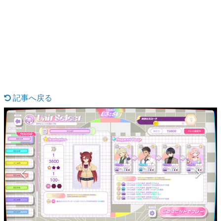
日本のコンテンツ産業やカルチャーに与えた影響を探る企
画です。
日本モバイルゲーム産業史
日本のモバイルゲーム史における主要なトピック・タイト
ルを網羅するほか、開発者へのインタビューや識者による
解説を掲載。約20年の歴史が一望できる決定版！
若ゲのいたり〜ゲームクリエイターの青春〜
『うつヌケ』『ペンと箸』等で知られるマンガ家・田中圭
一先生によるゲーム業界レポートマンガです。
記事へ戻る
なんでゲームは面白い？
ゲーム開発者・hamatsu氏がゲームの魅力を画面や操作の
具体的な形から解き明かしていく、硬派で骨太な評論連載
です。
ゲームが変えた日本語
「経験値」「裏技」「ラスボス」… ゲームにまつわる言葉
の起源や用法の変遷を、コンピューター文化史研究家・タ
イニーP氏が徹底調査。
カテゴリ
特集記事