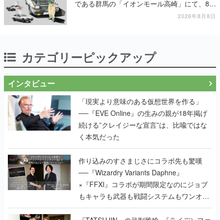
である群馬の「イオンモール高崎」にて、8月
11日から8月20日までの期間限定で開催予定
2026年8月8日
カテゴリーピックアップ
インタビュー
「現実より意味のある仮想世界を作る」
──『EVE Online』の生みの親が18年掲げ
続ける”クレイジーな宣言”は、比喩ではな
く本気だった
作り込みのすさまじさにコラボ先も驚嘆
──『Wizardry Variants Daphne』
×『FFXI』コラボが期間限定なのにジョブ
もキャラも武器も戦闘システムもワンオフ
で作り込まれた理由を両ディレクターに聞
く