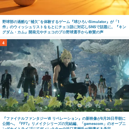
野球部の過酷な“補欠”を体験するゲーム『球ひろいSimulator』が「1
件」のウィッシュリストをもとにチェコ語に対応しSNSで話題に。『キン
グダム・カム』開発元やチェコのプロ野球選手から称賛の声
4
『ファイナルファンタジーⅦ リベレーション』の新映像が8月26日早朝に
公開へ。『FF7』リメイクシリーズの完結編、「gamescom」のオープニ
ングナイトライブにてディレクターの浜口直樹氏が登壇する予定