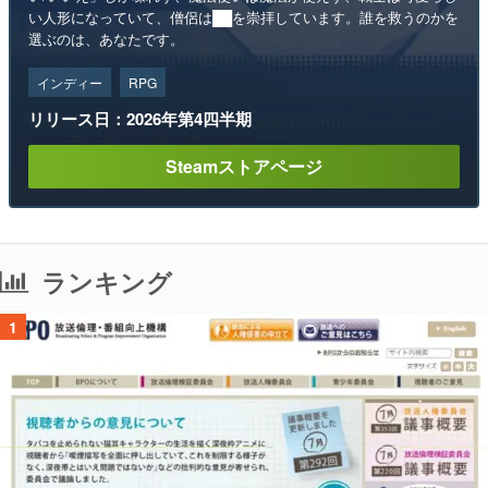
い人形になっていて、僧侶は██を崇拝しています。誰を救うのかを
選ぶのは、あなたです。
インディー
RPG
リリース日：2026年第4四半期
Steamストアページ
ランキング
1