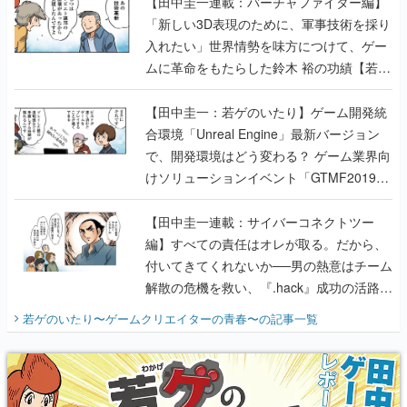
【田中圭一連載：バーチャファイター編】
「新しい3D表現のために、軍事技術を採り
入れたい」世界情勢を味方につけて、ゲー
ムに革命をもたらした鈴木 裕の功績【若ゲ
のいたり】
【田中圭一：若ゲのいたり】ゲーム開発統
合環境「Unreal Engine」最新バージョン
で、開発環境はどう変わる？ ゲーム業界向
けソリューションイベント「GTMF2019」
に行って、より理解を深めよう【PR】
【田中圭一連載：サイバーコネクトツー
編】すべての責任はオレが取る。だから、
付いてきてくれないか──男の熱意はチーム
解散の危機を救い、『.hack』成功の活路を
開く。業界の快男児・松山 洋に流れる血は
若ゲのいたり〜ゲームクリエイターの青春〜
の記事一覧
『少年ジャンプ』色だった【若ゲのいた
り】