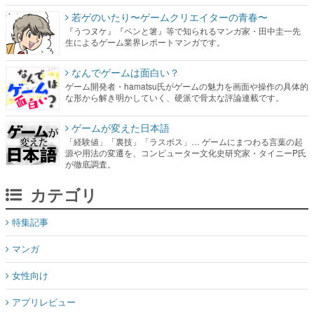
若ゲのいたり〜ゲームクリエイターの青春〜
『うつヌケ』『ペンと箸』等で知られるマンガ家・田中圭一先
生によるゲーム業界レポートマンガです。
なんでゲームは面白い？
ゲーム開発者・hamatsu氏がゲームの魅力を画面や操作の具体的
な形から解き明かしていく、硬派で骨太な評論連載です。
ゲームが変えた日本語
「経験値」「裏技」「ラスボス」… ゲームにまつわる言葉の起
源や用法の変遷を、コンピューター文化史研究家・タイニーP氏
が徹底調査。
カテゴリ
特集記事
マンガ
女性向け
アプリレビュー