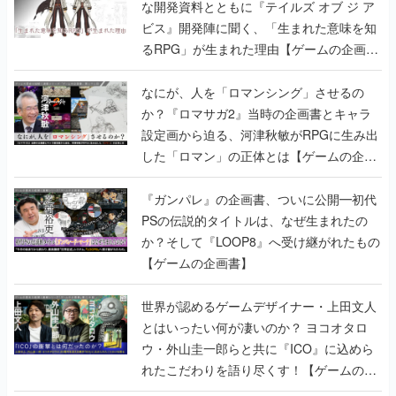
な開発資料とともに『テイルズ オブ ジ ア
ビス』開発陣に聞く、「生まれた意味を知
るRPG」が生まれた理由【ゲームの企画
書】
なにが、人を「ロマンシング」させるの
か？『ロマサガ2』当時の企画書とキャラ
設定画から迫る、河津秋敏がRPGに生み出
した「ロマン」の正体とは【ゲームの企画
書】
『ガンパレ』の企画書、ついに公開━初代
PSの伝説的タイトルは、なぜ生まれたの
か？そして『LOOP8』へ受け継がれたもの
【ゲームの企画書】
世界が認めるゲームデザイナー・上田文人
とはいったい何が凄いのか？ ヨコオタロ
ウ・外山圭一郎らと共に『ICO』に込めら
れたこだわりを語り尽くす！【ゲームの企
画書】