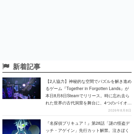
新着記事
【2人協力】神秘的な空間でパズルを解き進め
るゲーム『Together in Forgotten Lands』が
本日8月8日Steamでリリース。時に忘れ去ら
れた世界の古代洞窟を舞台に、4つのバイオー
ムを探索しながら脱出を目指す
2026年8月8日
『名探偵プリキュア！』第28話「謎の怪盗デ
ッチ・アゲイン」先行カット解禁。泣きぼく