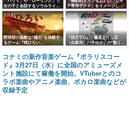
「パリィ」や「ローリング」で
『機動戦士ガンダム』の「シャ
女の子と会話するソウルライク
ア専用ザクⅡ」をイメージした
インタビュー
恋愛ゲーム『小早川さんはソウ
散水ホースリールが予約開始。
注目度
4983
注目度
4719
ルライク』無料公開。返事に失
本体にはシャアのパーソナルマ
連載・特集一覧
敗すると「YOU DIED」
ークやジオン公国軍のエンブレ
ム、型式番号などを配置
殿堂入り記事
野球部の過酷な“補欠”を体験す
『頭文字D』「藤原とうふ店
SNS拡散数が数千以上！ ページビュー数万以上！ などな
ど。多くの人々に読まれた、電ファミ渾身の“殿堂入り”記
るゲーム『球ひろい
（自家用）ハチロク」の“動くテ
事をまとめました。
Simulator』が「1件」のウィッ
ィッシュケース”が買えるポップ
シュリストをもとにチェコ語に
アップショップが開催へ。マン
コナミの新作音楽ゲーム『ポラリスコー
ゲームの企画書
対応しSNSで話題に。『キング
ガの舞台である群馬の「イオン
名作ゲームクリエイターの方々に製作時のエピソードをお
ド』3月27日（水）に全国のアミューズメ
ダム・カム』開発元やチェコの
モール高崎」にて、8月11日か
聞きし、ヒットする企画（ゲーム）とは何か？を探ってい
プロ野球選手から称賛の声
ら8月20日までの期間限定で開
きます。
ント施設にて稼働を開始。VTuberとのコ
催予定
赫本
ラボ楽曲やアニメ楽曲、ボカロ楽曲などが
この物語を解いてはいけない。『赫本』は、〈試験問題〉
収録予定
の形をした短編ホラー小説集です。
新世代に訊く
これからのデジタルゲーム市場を担う若きクリエイター達
の姿を追い、彼らのルーツと情熱を探っていきます。
ゲーム世代の作家たち
ゲームに多大な影響を受けた作家さんに取材し、ゲームが