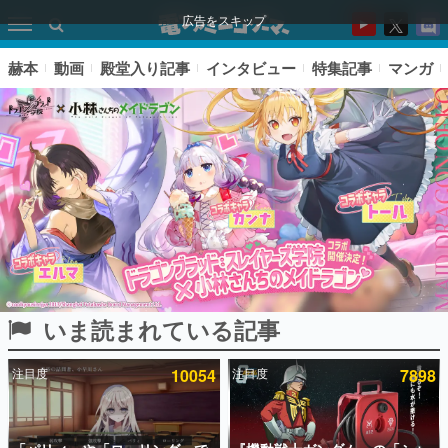
広告をスキップ
赫本
動画
殿堂入り記事
インタビュー
特集記事
マンガ
いま読まれている記事
ピックアップ
注目度
10054
注目度
7898
電ファミのいま読まれている記事ランキング
アプリセール情報