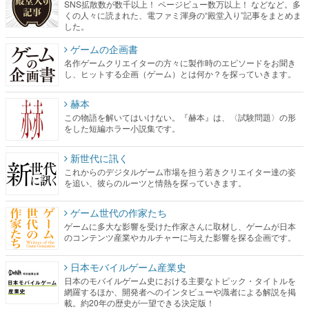
SNS拡散数が数千以上！ ページビュー数万以上！ などなど。多
くの人々に読まれた、電ファミ渾身の“殿堂入り”記事をまとめま
した。
ゲームの企画書
名作ゲームクリエイターの方々に製作時のエピソードをお聞き
し、ヒットする企画（ゲーム）とは何か？を探っていきます。
赫本
この物語を解いてはいけない。『赫本』は、〈試験問題〉の形
をした短編ホラー小説集です。
新世代に訊く
これからのデジタルゲーム市場を担う若きクリエイター達の姿
を追い、彼らのルーツと情熱を探っていきます。
ゲーム世代の作家たち
ゲームに多大な影響を受けた作家さんに取材し、ゲームが日本
のコンテンツ産業やカルチャーに与えた影響を探る企画です。
日本モバイルゲーム産業史
日本のモバイルゲーム史における主要なトピック・タイトルを
網羅するほか、開発者へのインタビューや識者による解説を掲
載。約20年の歴史が一望できる決定版！