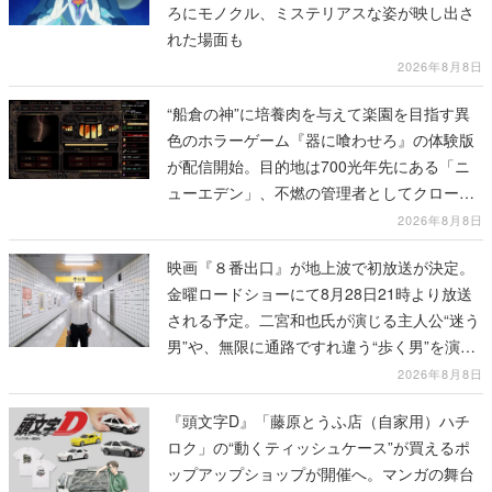
ろにモノクル、ミステリアスな姿が映し出さ
れた場面も
2026年8月8日
“船倉の神”に培養肉を与えて楽園を目指す異
色のホラーゲーム『器に喰わせろ』の体験版
が配信開始。目的地は700光年先にある「ニ
ューエデン」、不燃の管理者としてクローン
人間を増やし、加工して神に捧げる
2026年8月8日
映画『８番出口』が地上波で初放送が決定。
金曜ロードショーにて8月28日21時より放送
される予定。二宮和也氏が演じる主人公“迷う
男”や、無限に通路ですれ違う“歩く男”を演じ
る河内大和氏の迫真の演技は必見
2026年8月8日
『頭文字D』「藤原とうふ店（自家用）ハチ
ロク」の“動くティッシュケース”が買えるポ
ップアップショップが開催へ。マンガの舞台