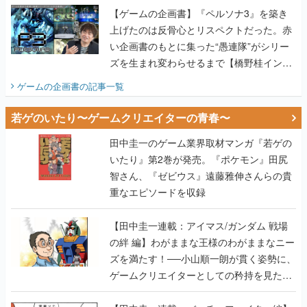
【ゲームの企画書】『ペルソナ3』を築き
上げたのは反骨心とリスペクトだった。赤
い企画書のもとに集った“愚連隊”がシリー
ズを生まれ変わらせるまで【橋野桂インタ
ビュー】
ゲームの企画書
の記事一覧
若ゲのいたり〜ゲームクリエイターの青春〜
田中圭一のゲーム業界取材マンガ『若ゲの
いたり』第2巻が発売。『ポケモン』田尻
智さん、『ゼビウス』遠藤雅伸さんらの貴
重なエピソードを収録
【田中圭一連載：アイマス/ガンダム 戦場
の絆 編】わがままな王様のわがままなニー
ズを満たす！──小山順一朗が貫く姿勢に、
ゲームクリエイターとしての矜持を見た
【若ゲのいたり最終回】