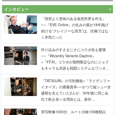
インタビュー
「現実より意味のある仮想世界を作る」
──『EVE Online』の生みの親が18年掲げ
続ける”クレイジーな宣言”は、比喩ではな
く本気だった
作り込みのすさまじさにコラボ先も驚嘆
──『Wizardry Variants Daphne』
×『FFXI』コラボが期間限定なのにジョブ
もキャラも武器も戦闘システムもワンオフ
で作り込まれた理由を両ディレクターに聞
く
『TATSUJIN』の弓削雅稔×『ライデンファ
イターズ』の齋藤貴幸──かつて縦シュー全
盛期を支えていた2人が、30年後に同じ会
社で机を並べる理由とは。新作
『TATSUJIN EXTREME』で初タッグを組
んだレジェンド2人に訊く開発秘話
実写映像1000分、ルート分岐100種類以