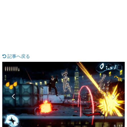
日本のコンテンツ産業やカルチャーに与えた影響を探る企
画です。
日本モバイルゲーム産業史
日本のモバイルゲーム史における主要なトピック・タイト
ルを網羅するほか、開発者へのインタビューや識者による
解説を掲載。約20年の歴史が一望できる決定版！
若ゲのいたり〜ゲームクリエイターの青春〜
『うつヌケ』『ペンと箸』等で知られるマンガ家・田中圭
一先生によるゲーム業界レポートマンガです。
記事へ戻る
なんでゲームは面白い？
ゲーム開発者・hamatsu氏がゲームの魅力を画面や操作の
具体的な形から解き明かしていく、硬派で骨太な評論連載
です。
ゲームが変えた日本語
「経験値」「裏技」「ラスボス」… ゲームにまつわる言葉
の起源や用法の変遷を、コンピューター文化史研究家・タ
イニーP氏が徹底調査。
カテゴリ
6 / 12
特集記事