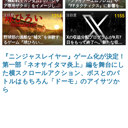
『機動戦士ガンダム』の「シャ
『ファイアーエムブレム』や
ア専用ザクⅡ」をイメージした
『FFタクティクス』に影響を受
インタビュー
散水ホースリールが予約開始。
けた新作戦略RPG『Beaten
注目度
1254
注目度
1155
本体にはシャアのパーソナルマ
Path』2027年に発売へ。
連載・特集一覧
ークやジオン公国軍のエンブレ
PC（Steam）、PS5、Xbox、
ム、型式番号などを配置
Switch向けにリリース予定
殿堂入り記事
野球部の過酷な“補欠”を体験す
Xの収益分配プログラムが9月7
SNS拡散数が数千以上！ ページビュー数万以上！ などな
ど。多くの人々に読まれた、電ファミ渾身の“殿堂入り”記
るゲーム『球ひろい
日をもって終了へ。新たな収益
事をまとめました。
Simulator』が「1件」のウィッ
化制度「Original Content
シュリストをもとにチェコ語に
Rewards Program」を発表
『ニンジャスレイヤー』ゲーム化が決定！
ゲームの企画書
対応しSNSで話題に。『キング
名作ゲームクリエイターの方々に製作時のエピソードをお
第一部「ネオサイタマ炎上」編を舞台にし
ダム・カム』開発元やチェコの
聞きし、ヒットする企画（ゲーム）とは何か？を探ってい
プロ野球選手から称賛の声
きます。
た横スクロールアクション、ボスとのバ
赫本
トルはもちろん「ドーモ」のアイサツか
この物語を解いてはいけない。『赫本』は、〈試験問題〉
ら
の形をした短編ホラー小説集です。
新世代に訊く
これからのデジタルゲーム市場を担う若きクリエイター達
の姿を追い、彼らのルーツと情熱を探っていきます。
ゲーム世代の作家たち
ゲームに多大な影響を受けた作家さんに取材し、ゲームが