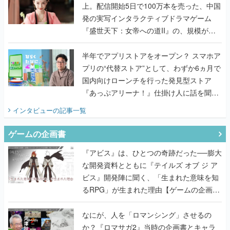
上。配信開始5日で100万本を売った、中国
発の実写インタラクティブドラマゲーム
『盛世天下：女帝への道II』の、規模が違
うこだわりをプロデューサーに聞いた
半年でアプリストアをオープン？ スマホア
プリの“代替ストア”として、わずか6ヵ月で
国内向けローンチを行った発見型ストア
『あっぷアリーナ！』仕掛け人に話を聞い
てみた
インタビュー
の記事一覧
ゲームの企画書
『アビス』は、ひとつの奇跡だった──膨大
な開発資料とともに『テイルズ オブ ジ ア
ビス』開発陣に聞く、「生まれた意味を知
るRPG」が生まれた理由【ゲームの企画
書】
なにが、人を「ロマンシング」させるの
か？『ロマサガ2』当時の企画書とキャラ