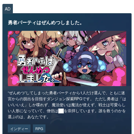
AD
勇者パーティはぜんめつしました。
“ぜんめつ”してしまった勇者パーティから1人だけ選んで、ともに迷
宮からの脱出を目指すダンジョン探索RPGです。 ただし勇者は「は
い/いいえ」しか喋れず、魔法使いは魔法が使えず、戦士は可愛らし
い人形になっていて、僧侶は██を崇拝しています。誰を救うのかを
選ぶのは、あなたです。
インディー
RPG