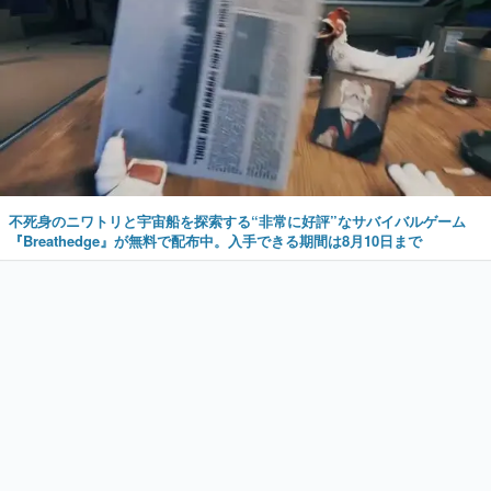
不死身のニワトリと宇宙船を探索する“非常に好評”なサバイバルゲーム
『Breathedge』が無料で配布中。入手できる期間は8月10日まで