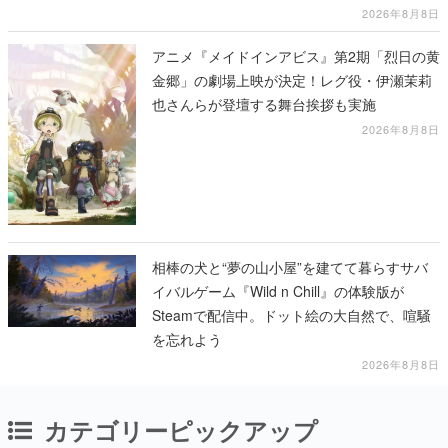
2026年8月8日
アニメ『メイドインアビス』第2期「烈日の黄
金郷」の劇場上映が決定！レグ役・伊瀬茉莉
也さんらが登壇する舞台挨拶も実施
2026年8月8日
相棒の犬と“夢の山小屋”を建てて暮らすサバ
イバルゲーム『Wild n Chill』の体験版が
Steamで配信中。ドット絵の大自然で、喧騒
を忘れよう
2026年8月8日
カテゴリーピックアップ