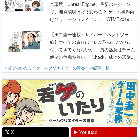
合環境「Unreal Engine」最新バージョン
で、開発環境はどう変わる？ ゲーム業界向
けソリューションイベント「GTMF2019」
に行って、より理解を深めよう【PR】
【田中圭一連載：サイバーコネクトツー
編】すべての責任はオレが取る。だから、
付いてきてくれないか──男の熱意はチーム
解散の危機を救い、『.hack』成功の活路を
開く。業界の快男児・松山 洋に流れる血は
若ゲのいたり〜ゲームクリエイターの青春〜
の記事一覧
『少年ジャンプ』色だった【若ゲのいた
り】
X
Youtube