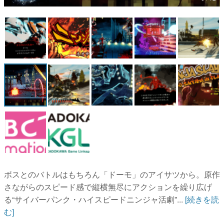
マンガ
女性向け
アプリレビュー
その他
電ファミニコゲーマーとは？
運営：株式会社マレ
ボスとのバトルはもちろん「ドーモ」のアイサツから。原作
さながらのスピード感で縦横無尽にアクションを繰り広げ
る“サイバーパンク・ハイスピードニンジャ活劇”...
[続きを読
む]