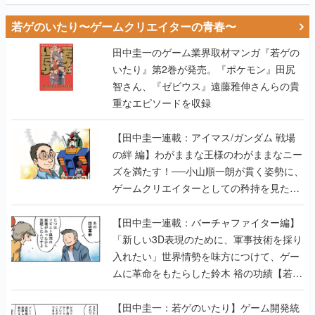
若ゲのいたり〜ゲームクリエイターの青春〜
田中圭一のゲーム業界取材マンガ『若ゲの
いたり』第2巻が発売。『ポケモン』田尻
智さん、『ゼビウス』遠藤雅伸さんらの貴
重なエピソードを収録
【田中圭一連載：アイマス/ガンダム 戦場
の絆 編】わがままな王様のわがままなニー
ズを満たす！──小山順一朗が貫く姿勢に、
ゲームクリエイターとしての矜持を見た
【若ゲのいたり最終回】
【田中圭一連載：バーチャファイター編】
「新しい3D表現のために、軍事技術を採り
入れたい」世界情勢を味方につけて、ゲー
ムに革命をもたらした鈴木 裕の功績【若ゲ
のいたり】
【田中圭一：若ゲのいたり】ゲーム開発統