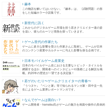
赫本
この物語を解いてはいけない。『赫本』は、〈試験問題〉の形
をした短編ホラー小説集です。
新世代に訊く
これからのデジタルゲーム市場を担う若きクリエイター達の姿
を追い、彼らのルーツと情熱を探っていきます。
ゲーム世代の作家たち
ゲームに多大な影響を受けた作家さんに取材し、ゲームが日本
のコンテンツ産業やカルチャーに与えた影響を探る企画です。
日本モバイルゲーム産業史
日本のモバイルゲーム史における主要なトピック・タイトルを
網羅するほか、開発者へのインタビューや識者による解説を掲
載。約20年の歴史が一望できる決定版！
若ゲのいたり〜ゲームクリエイターの青春〜
『うつヌケ』『ペンと箸』等で知られるマンガ家・田中圭一先
生によるゲーム業界レポートマンガです。
なんでゲームは面白い？
ゲーム開発者・hamatsu氏がゲームの魅力を画面や操作の具体的