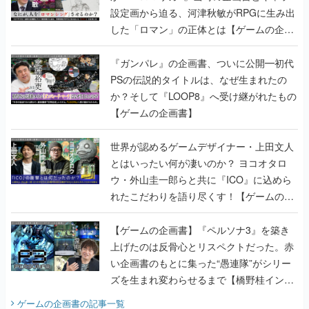
設定画から迫る、河津秋敏がRPGに生み出
した「ロマン」の正体とは【ゲームの企画
書】
『ガンパレ』の企画書、ついに公開━初代
PSの伝説的タイトルは、なぜ生まれたの
か？そして『LOOP8』へ受け継がれたもの
【ゲームの企画書】
世界が認めるゲームデザイナー・上田文人
とはいったい何が凄いのか？ ヨコオタロ
ウ・外山圭一郎らと共に『ICO』に込めら
れたこだわりを語り尽くす！【ゲームの企
画書】
【ゲームの企画書】『ペルソナ3』を築き
上げたのは反骨心とリスペクトだった。赤
い企画書のもとに集った“愚連隊”がシリー
ズを生まれ変わらせるまで【橋野桂インタ
ビュー】
ゲームの企画書
の記事一覧