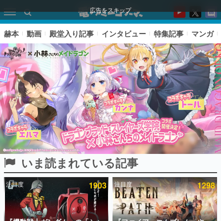
広告をスキップ
赫本
動画
殿堂入り記事
インタビュー
特集記事
マンガ
いま読まれている記事
ピックアップ
注目度
1903
注目度
1298
電ファミのいま読まれている記事ランキング
アプリセール情報