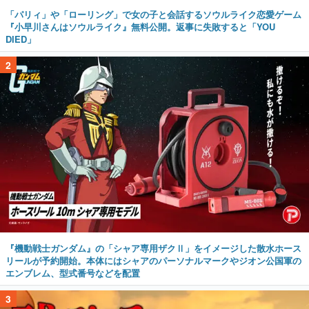
「パリィ」や「ローリング」で女の子と会話するソウルライク恋愛ゲーム
『小早川さんはソウルライク』無料公開。返事に失敗すると「YOU
DIED」
2
『機動戦士ガンダム』の「シャア専用ザクⅡ」をイメージした散水ホース
リールが予約開始。本体にはシャアのパーソナルマークやジオン公国軍の
エンブレム、型式番号などを配置
3