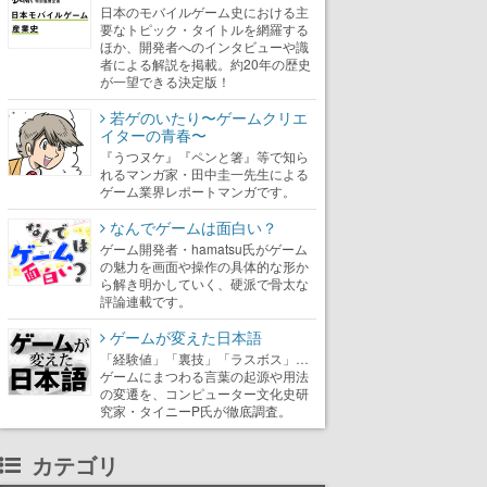
日本のモバイルゲーム史における主
要なトピック・タイトルを網羅する
ほか、開発者へのインタビューや識
者による解説を掲載。約20年の歴史
が一望できる決定版！
若ゲのいたり〜ゲームクリエ
イターの青春〜
『うつヌケ』『ペンと箸』等で知ら
れるマンガ家・田中圭一先生による
ゲーム業界レポートマンガです。
なんでゲームは面白い？
ゲーム開発者・hamatsu氏がゲーム
の魅力を画面や操作の具体的な形か
ら解き明かしていく、硬派で骨太な
評論連載です。
ゲームが変えた日本語
「経験値」「裏技」「ラスボス」…
ゲームにまつわる言葉の起源や用法
の変遷を、コンピューター文化史研
究家・タイニーP氏が徹底調査。
カテゴリ