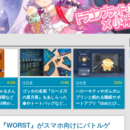
6105
3168
2332
注目度
注目度
ちゃるさん
ゴッホの名画『ローヌ川
ハローキティやポムポム
時期など
の星月夜』をあしらった
プリンと眠れる睡眠サポ
15時から
傘やトートバッグなどが
ートアプリ『ゆめたび』
登場。8月7日21時より2
が配信中。キャラごとの
日間限定で予約販売
ASMRや目覚ましアラー
ムも搭載
『WORST』がスマホ向けにバトルゲ