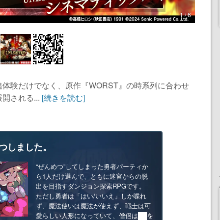
1 / 6
体験だけでなく、原作『WORST』の時系列に合わせ
される...
[続きを読む]
つしました。
“ぜんめつ”してしまった勇者パーティか
ら1人だけ選んで、ともに迷宮からの脱
出を目指すダンジョン探索RPGです。
ただし勇者は「はい/いいえ」しか喋れ
ず、魔法使いは魔法が使えず、戦士は可
愛らしい人形になっていて、僧侶は██を