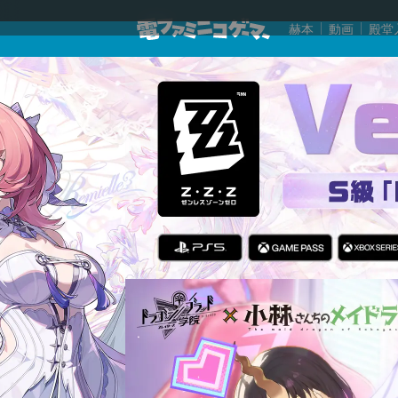
赫本
動画
殿堂