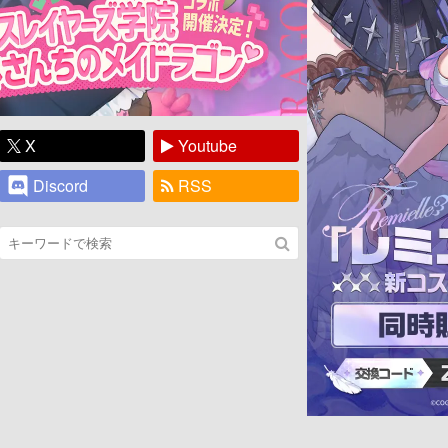
X
Youtube
Discord
RSS