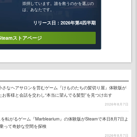
崇拝しています。誰を救うのかを選ぶの
は、あなたです。
リリース日：2026年第4四半期
Steamストアページ
小さなヘアサロンを営むゲーム『けものたちの髪切り屋』体験版が
たお客様と会話を交わし“本当に望んでる髪型”を見つけ出す
2026年8月7日
を転がるゲーム『Marblearium』の体験版がSteamで本日8月7日よ
トに乗って奇妙な空間を探検
2026年8月7日