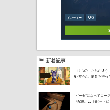
インディー
RPG
新着記事
「けもの」たちが通う
配信開始。悩みを持っ
“ビー玉”になってコース
り配信。Lo-Fiビー