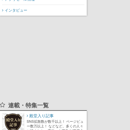
インタビュー
連載・特集一覧
殿堂入り記事
SNS拡散数が数千以上！ ページビュ
ー数万以上！ などなど。多くの人々