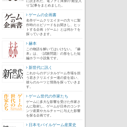
に読まれた、電ファミ渾身の“殿堂入
り”記事をまとめました。
ゲームの企画書
名作ゲームクリエイターの方々に製
作時のエピソードをお聞きし、ヒッ
トする企画（ゲーム）とは何か？を
探っていきます。
赫本
この物語を解いてはいけない。『赫
本』は、〈試験問題〉の形をした短
編ホラー小説集です。
新世代に訊く
これからのデジタルゲーム市場を担
う若きクリエイター達の姿を追い、
彼らのルーツと情熱を探っていきま
す。
ゲーム世代の作家たち
ゲームに多大な影響を受けた作家さ
んに取材し、ゲームが日本のコンテ
ンツ産業やカルチャーに与えた影響
を探る企画です。
日本モバイルゲーム産業史