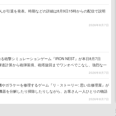
るさんが引退を発表。時期などの詳細は8月9日15時からの配信で説明
2026年8月7日
る砲撃シミュレーションゲーム『IRON NEST』が本日8月7日
。弾道計算から砲弾装填、砲塔旋回までワンオペでこなし、強烈な一
ンある作品
2026年8月7日
機やガラケーを修理するゲーム『リ・ストーリー: 思い出修理屋』が
子機器を分解したり掃除したりしながら、お客さん一人ひとりの物語
2026年8月7日