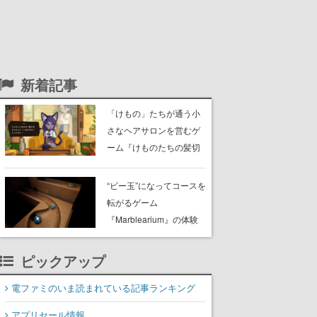
新着記事
「けもの」たちが通う小
さなヘアサロンを営むゲ
ーム『けものたちの髪切
り屋』体験版が配信開
始。悩みを持ったお客様
“ビー玉”になってコースを
と会話を交わし“本当に望
転がるゲーム
んでる髪型”を見つけ出す
『Marblearium』の体験
版がSteamで本日8月7日
より配信。Lo-Fiビートに
ピックアップ
乗って奇妙な空間を探検
電ファミのいま読まれている記事ランキング
アプリセール情報