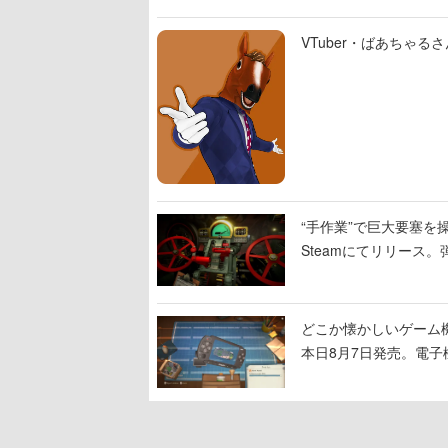
VTuber・ばあちゃ
“手作業”で巨大要塞を操
Steamにてリリース
撃をブチかませるロマ
どこか懐かしいゲーム
本日8月7日発売。電
に耳を傾ける