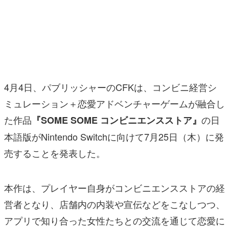
マンガ
女性向け
アプリレビュー
その他
4月4日、パブリッシャーのCFKは、コンビニ経営シ
ミュレーション＋恋愛アドベンチャーゲームが融合し
電ファミニコゲーマーとは？
た作品
の日
『SOME SOME コンビニエンスストア』
運営：株式会社マレ
本語版がNintendo Switchに向けて7月25日（木）に発
売することを発表した。
本作は、プレイヤー自身がコンビニエンスストアの経
営者となり、店舗内の内装や宣伝などをこなしつつ、
アプリで知り合った女性たちとの交流を通じて恋愛に