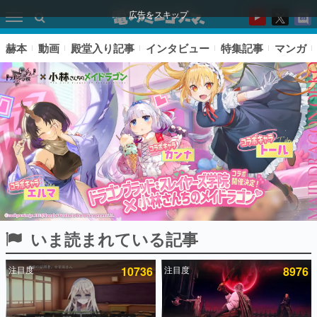
広告をスキップ
赫本
動画
殿堂入り記事
インタビュー
特集記事
マンガ
いま読まれている記事
ピックアップ
注目度
10736
注目度
8976
電ファミのいま読まれている記事ランキング
アプリセール情報