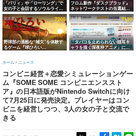
「パリィ」や「ローリング」で
フロム新作『ダスクブラッド』
女の子と会話するソウルライク
ネットワークテストの当選結果
インタビュー
恋愛ゲーム『小早川さんはソウ
が8月7日22時に発表。応募サイ
注目度
7205
注目度
7139
ルライク』無料公開。返事に失
トのマイページから確認可能、
連載・特集一覧
敗すると「YOU DIED」
テスト実施は8月21日～24日
殿堂入り記事
SNS拡散数が数千以上！ ページビュー数万以上！ などな
野球部の過酷な“補欠”を体験す
「タバコを止められない猫耳キ
ど。多くの人々に読まれた、電ファミ渾身の“殿堂入り”記
るゲーム『球ひろい
ャラを描く深夜枠アニメ」に視
事をまとめました。
Simulator』が「1件」のウィッ
聴者の一部から批判意見。違法
シュリストをもとにチェコ語に
薬物の使用と思しき描写も含め
ゲームの企画書
ホーム
ニュース
対応しSNSで話題に。『キング
て、BPOが議論を交わす
名作ゲームクリエイターの方々に製作時のエピソードをお
聞きし、ヒットする企画（ゲーム）とは何か？を探ってい
ダム・カム』開発元やチェコの
コンビニ経営＋恋愛シミュレーションゲー
きます。
プロ野球選手から称賛の声
ム『SOME SOME コンビニエンススト
赫本
この物語を解いてはいけない。『赫本』は、〈試験問題〉
ア』の日本語版がNintendo Switchに向け
の形をした短編ホラー小説集です。
て7月25日に発売決定。プレイヤーはコン
ビニを経営しつつ、3人の女の子と交流で
新世代に訊く
これからのデジタルゲーム市場を担う若きクリエイター達
きる
の姿を追い、彼らのルーツと情熱を探っていきます。
ゲーム世代の作家たち
ゲームに多大な影響を受けた作家さんに取材し、ゲームが