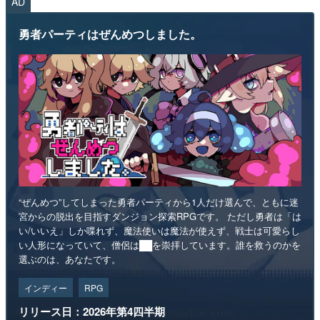
AD
勇者パーティはぜんめつしました。
“ぜんめつ”してしまった勇者パーティから1人だけ選んで、ともに迷
宮からの脱出を目指すダンジョン探索RPGです。 ただし勇者は「は
い/いいえ」しか喋れず、魔法使いは魔法が使えず、戦士は可愛らし
い人形になっていて、僧侶は██を崇拝しています。誰を救うのかを
選ぶのは、あなたです。
インディー
RPG
リリース日：2026年第4四半期