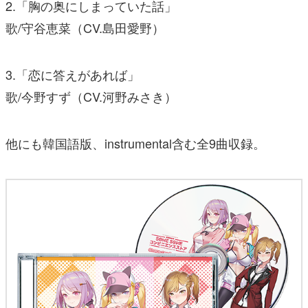
2.「胸の奥にしまっていた話」
歌/守谷恵菜（CV.島田愛野）
3.「恋に答えがあれば」
歌/今野すず（CV.河野みさき）
他にも韓国語版、instrumental含む全9曲収録。