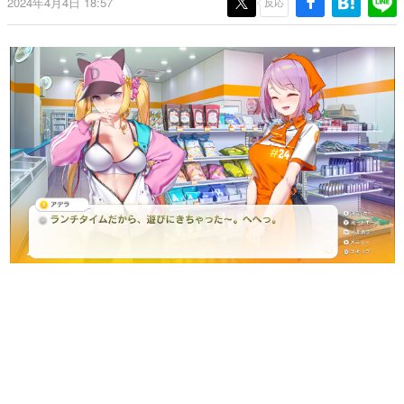
2024年4月4日 18:57
反応
日本のコンテンツ産業やカルチャーに与えた影響を探る企
画です。
日本モバイルゲーム産業史
日本のモバイルゲーム史における主要なトピック・タイト
ルを網羅するほか、開発者へのインタビューや識者による
解説を掲載。約20年の歴史が一望できる決定版！
若ゲのいたり〜ゲームクリエイターの青春〜
『うつヌケ』『ペンと箸』等で知られるマンガ家・田中圭
一先生によるゲーム業界レポートマンガです。
なんでゲームは面白い？
ゲーム開発者・hamatsu氏がゲームの魅力を画面や操作の
具体的な形から解き明かしていく、硬派で骨太な評論連載
です。
ゲームが変えた日本語
「経験値」「裏技」「ラスボス」… ゲームにまつわる言葉
の起源や用法の変遷を、コンピューター文化史研究家・タ
イニーP氏が徹底調査。
カテゴリ
特集記事