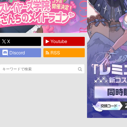
X
Youtube
Discord
RSS