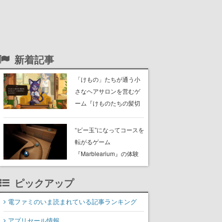
新着記事
「けもの」たちが通う小
さなヘアサロンを営むゲ
ーム『けものたちの髪切
り屋』体験版が配信開
始。悩みを持ったお客様
“ビー玉”になってコースを
と会話を交わし“本当に望
転がるゲーム
んでる髪型”を見つけ出す
『Marblearium』の体験
版がSteamで本日8月7日
より配信。Lo-Fiビートに
ピックアップ
乗って奇妙な空間を探検
電ファミのいま読まれている記事ランキング
アプリセール情報