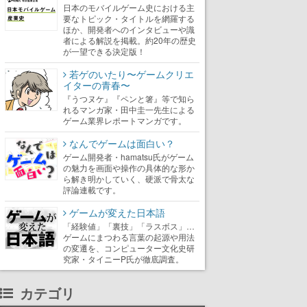
日本のモバイルゲーム史における主
要なトピック・タイトルを網羅する
ほか、開発者へのインタビューや識
者による解説を掲載。約20年の歴史
が一望できる決定版！
若ゲのいたり〜ゲームクリエ
イターの青春〜
『うつヌケ』『ペンと箸』等で知ら
れるマンガ家・田中圭一先生による
ゲーム業界レポートマンガです。
なんでゲームは面白い？
ゲーム開発者・hamatsu氏がゲーム
の魅力を画面や操作の具体的な形か
ら解き明かしていく、硬派で骨太な
評論連載です。
ゲームが変えた日本語
「経験値」「裏技」「ラスボス」…
ゲームにまつわる言葉の起源や用法
の変遷を、コンピューター文化史研
究家・タイニーP氏が徹底調査。
カテゴリ