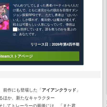
“ぜんめつ”してしまった勇者パーティから1人だ
け選んで、ともに迷宮からの脱出を目指すダン
ジョン探索RPGです。 ただし勇者は「はい/い
いえ」しか喋れず、魔法使いは魔法が使えず、
戦士は可愛らしい人形になっていて、僧侶は
██を崇拝しています。誰を救うのかを選ぶの
は、あなたです。
リリース日：2026年第4四半期
Steamストアページ
、前作にも登場した「
」
アイアンクラッド
るほか、新たなキャラクター
そしてトレーラーの最後には、「また君