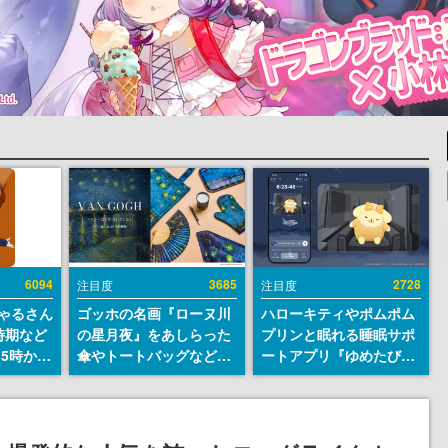
6094
3685
2728
注目度
注目度
ちゃるさん
ゴッホの名画『ローヌ川
ハローキティやポムポム
時期など
の星月夜』をあしらった
プリンと眠れる睡眠サポ
15時から
傘やトートバッグなどが
ートアプリ『ゆめたび』
登場。8月7日21時より2
が配信中。キャラごとの
日間限定で予約販売
ASMRや目覚ましアラー
ムも搭載