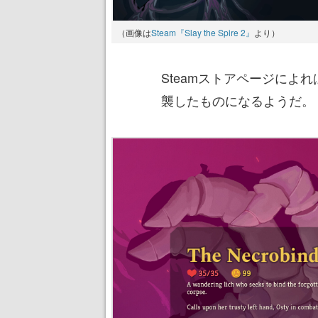
（画像は
Steam『Slay the Spire 2』
より）
Steamストアページによ
襲したものになるようだ。