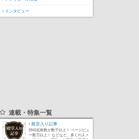
インタビュー
連載・特集一覧
殿堂入り記事
SNS拡散数が数千以上！ ページビュ
ー数万以上！ などなど。多くの人々