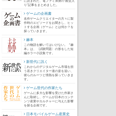
に読まれた、電ファミ渾身の“殿堂入
り”記事をまとめました。
ゲームの企画書
名作ゲームクリエイターの方々に製
作時のエピソードをお聞きし、ヒッ
トする企画（ゲーム）とは何か？を
探っていきます。
赫本
この物語を解いてはいけない。『赫
本』は、〈試験問題〉の形をした短
編ホラー小説集です。
新世代に訊く
これからのデジタルゲーム市場を担
う若きクリエイター達の姿を追い、
彼らのルーツと情熱を探っていきま
す。
ゲーム世代の作家たち
ゲームに多大な影響を受けた作家さ
んに取材し、ゲームが日本のコンテ
ンツ産業やカルチャーに与えた影響
を探る企画です。
日本モバイルゲーム産業史