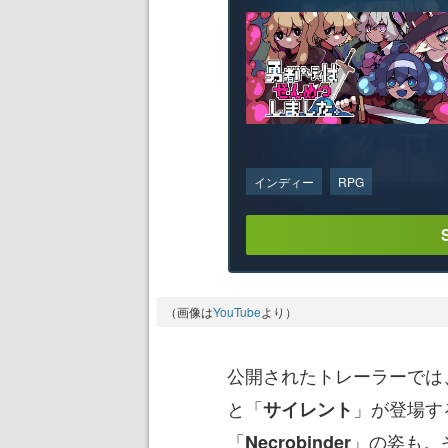
インディー
RPG
（画像は
YouTube
より）
公開されたトレーラーでは
と「
」が登場す
サイレント
「
」の姿も。
Necrobinder