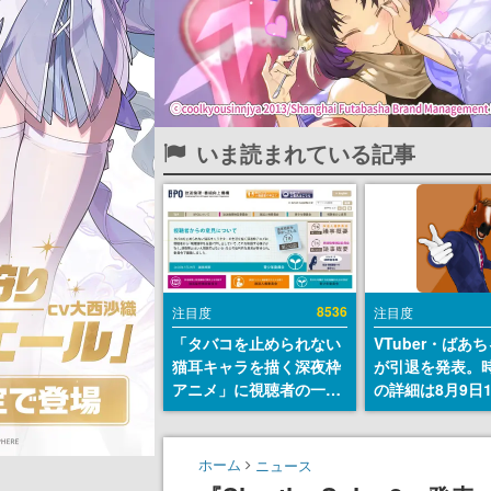
いま読まれている記事
8536
注目度
注目度
「タバコを止められない
VTuber・ばあ
猫耳キャラを描く深夜枠
が引退を発表。
アニメ」に視聴者の一部
の詳細は8月9日
から批判意見。違法薬物
の配信で説明
の使用と思しき描写も含
めて、BPOが議論を交わ
ホーム
ニュース
す