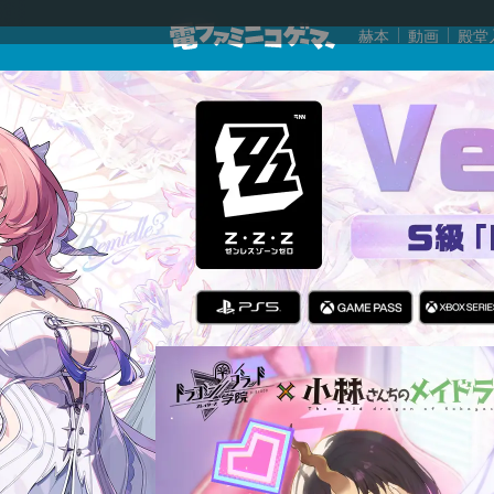
赫本
動画
殿堂