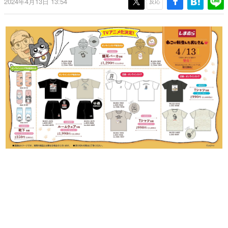
2024年4月13日 13:54
反応
日本のコンテンツ産業やカルチャーに与えた影響を探る企
画です。
日本モバイルゲーム産業史
日本のモバイルゲーム史における主要なトピック・タイト
ルを網羅するほか、開発者へのインタビューや識者による
解説を掲載。約20年の歴史が一望できる決定版！
若ゲのいたり〜ゲームクリエイターの青春〜
『うつヌケ』『ペンと箸』等で知られるマンガ家・田中圭
一先生によるゲーム業界レポートマンガです。
なんでゲームは面白い？
ゲーム開発者・hamatsu氏がゲームの魅力を画面や操作の
具体的な形から解き明かしていく、硬派で骨太な評論連載
です。
ゲームが変えた日本語
「経験値」「裏技」「ラスボス」… ゲームにまつわる言葉
の起源や用法の変遷を、コンピューター文化史研究家・タ
イニーP氏が徹底調査。
カテゴリ
特集記事