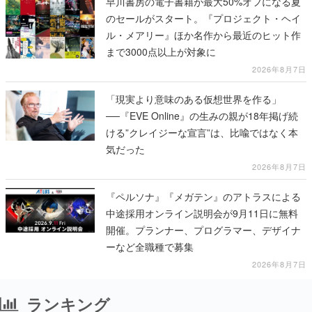
早川書房の電子書籍が最大50%オフになる夏
のセールがスタート。『プロジェクト・ヘイ
ル・メアリー』ほか名作から最近のヒット作
まで3000点以上が対象に
2026年8月7日
「現実より意味のある仮想世界を作る」
──『EVE Online』の生みの親が18年掲げ続
ける”クレイジーな宣言”は、比喩ではなく本
気だった
2026年8月7日
『ペルソナ』『メガテン』のアトラスによる
中途採用オンライン説明会が9月11日に無料
開催。プランナー、プログラマー、デザイナ
ーなど全職種で募集
2026年8月7日
ランキング