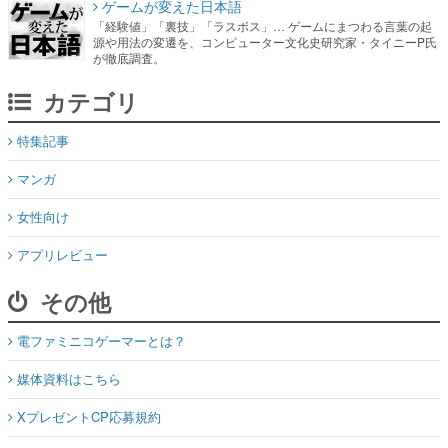
ゲームが変えた日本語
「経験値」「裏技」「ラスボス」… ゲームにまつわる言葉の起
源や用法の変遷を、コンピューター文化史研究家・タイニーP氏
が徹底調査。
カテゴリ
特集記事
マンガ
女性向け
アプリレビュー
その他
電ファミニコゲーマーとは？
媒体資料はこちら
XプレゼントCP応募規約