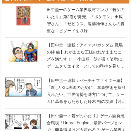
田中圭一のゲーム業界取材マンガ『若ゲの
いたり』第2巻が発売。『ポケモン』田尻
智さん、『ゼビウス』遠藤雅伸さんらの貴
重なエピソードを収録
【田中圭一連載：アイマス/ガンダム 戦場
の絆 編】わがままな王様のわがままなニー
ズを満たす！──小山順一朗が貫く姿勢に、
ゲームクリエイターとしての矜持を見た
【若ゲのいたり最終回】
【田中圭一連載：バーチャファイター編】
「新しい3D表現のために、軍事技術を採り
入れたい」世界情勢を味方につけて、ゲー
ムに革命をもたらした鈴木 裕の功績【若ゲ
のいたり】
【田中圭一：若ゲのいたり】ゲーム開発統
合環境「Unreal Engine」最新バージョン
で、開発環境はどう変わる？ ゲーム業界向