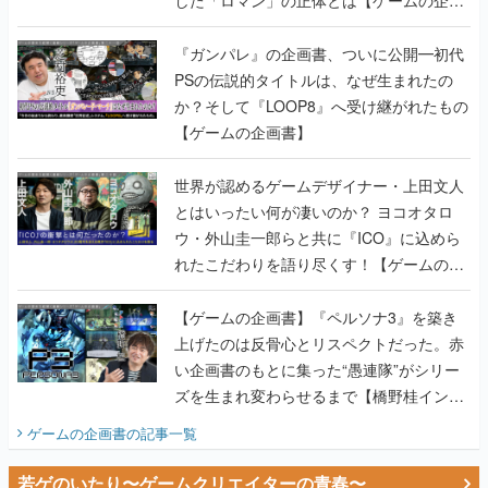
した「ロマン」の正体とは【ゲームの企画
書】
『ガンパレ』の企画書、ついに公開━初代
PSの伝説的タイトルは、なぜ生まれたの
か？そして『LOOP8』へ受け継がれたもの
【ゲームの企画書】
世界が認めるゲームデザイナー・上田文人
とはいったい何が凄いのか？ ヨコオタロ
ウ・外山圭一郎らと共に『ICO』に込めら
れたこだわりを語り尽くす！【ゲームの企
画書】
【ゲームの企画書】『ペルソナ3』を築き
上げたのは反骨心とリスペクトだった。赤
い企画書のもとに集った“愚連隊”がシリー
ズを生まれ変わらせるまで【橋野桂インタ
ビュー】
ゲームの企画書
の記事一覧
若ゲのいたり〜ゲームクリエイターの青春〜