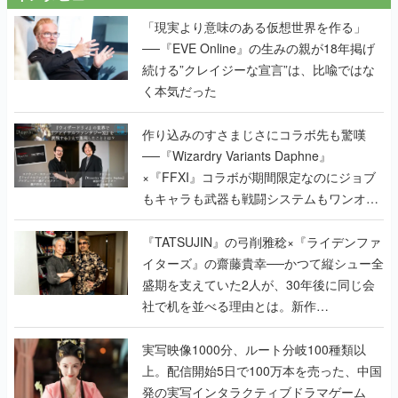
「現実より意味のある仮想世界を作る」
──『EVE Online』の生みの親が18年掲げ
続ける”クレイジーな宣言”は、比喩ではな
く本気だった
作り込みのすさまじさにコラボ先も驚嘆
──『Wizardry Variants Daphne』
×『FFXI』コラボが期間限定なのにジョブ
もキャラも武器も戦闘システムもワンオフ
で作り込まれた理由を両ディレクターに聞
く
『TATSUJIN』の弓削雅稔×『ライデンファ
イターズ』の齋藤貴幸──かつて縦シュー全
盛期を支えていた2人が、30年後に同じ会
社で机を並べる理由とは。新作
『TATSUJIN EXTREME』で初タッグを組
んだレジェンド2人に訊く開発秘話
実写映像1000分、ルート分岐100種類以
上。配信開始5日で100万本を売った、中国
発の実写インタラクティブドラマゲーム