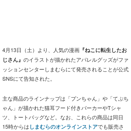
マンガ
女性向け
アプリレビュー
その他
4月13日（土）より、人気の漫画
『ねこに転生したお
のイラストが描かれたアパレルグッズがファ
じさん』
電ファミニコゲーマーとは？
ッションセンターしまむらにて発売されることが公式
運営：株式会社マレ
SNSにて告知された。
主な商品のラインナップは「プンちゃん」や「てぷち
ゃん」が描かれた猫耳フード付きパーカーやTシャ
ツ、トートバッグなど。なお、これらの商品は同日
15時からは
でも販売さ
しまむらのオンラインストア