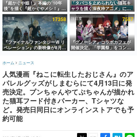
『超かぐや姫！』本編の“10年
「タバコを止められない猫耳キ
後”を描く『超かぐやメシ！』
ャラを描く深夜枠アニメ」に視
インタビュー
Web連載決定。新たなWebマン
聴者の一部から批判意見。違法
注目度
17358
注目度
7557
ガレーベル「ビビビコミック」
薬物の使用と思しき描写も含め
連載・特集一覧
にて特別話が掲載スタート、あ
て、BPOが議論を交わす
のお話には…まだ続きがある！
殿堂入り記事
SNS拡散数が数千以上！ ページビュー数万以上！ などな
『ファイナルファンタジーⅦ リ
『グノーシア』コラボカフェが
ど。多くの人々に読まれた、電ファミ渾身の“殿堂入り”記
ベレーション』の新映像が8月
開催決定。「学園祭」をコンセ
事をまとめました。
26日早朝に公開へ。『FF7』リ
プトに、模擬店やセツやSQ、ラ
メイクシリーズの完結編、
キオたちが学祭バンドを楽しむ
ゲームの企画書
ホーム
ニュース
「gamescom」のオープニング
様子を切り取った新グッズが展
名作ゲームクリエイターの方々に製作時のエピソードをお
聞きし、ヒットする企画（ゲーム）とは何か？を探ってい
ナイトライブにてディレクター
開
人気漫画『ねこに転生したおじさん』のア
きます。
の浜口直樹氏が登壇する予定
パレルグッズがしまむらにて4月13日に発
赫本
この物語を解いてはいけない。『赫本』は、〈試験問題〉
売決定。プンちゃんやてぷちゃんが描かれ
の形をした短編ホラー小説集です。
た猫耳フード付きパーカー、Tシャツな
ど。発売日同日にオンラインストアでも予
新世代に訊く
これからのデジタルゲーム市場を担う若きクリエイター達
約可能
の姿を追い、彼らのルーツと情熱を探っていきます。
ゲーム世代の作家たち
ゲームに多大な影響を受けた作家さんに取材し、ゲームが