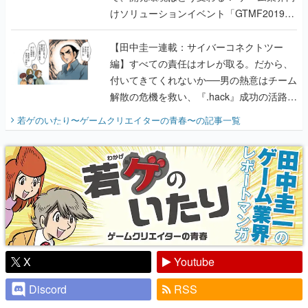
けソリューションイベント「GTMF2019」
に行って、より理解を深めよう【PR】
【田中圭一連載：サイバーコネクトツー
編】すべての責任はオレが取る。だから、
付いてきてくれないか──男の熱意はチーム
解散の危機を救い、『.hack』成功の活路を
開く。業界の快男児・松山 洋に流れる血は
若ゲのいたり〜ゲームクリエイターの青春〜
の記事一覧
『少年ジャンプ』色だった【若ゲのいた
り】
X
Youtube
Discord
RSS