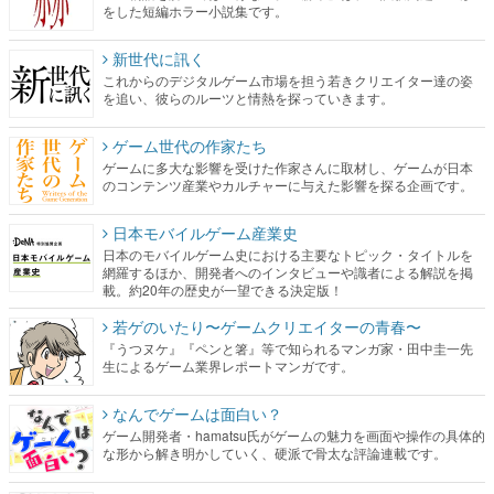
をした短編ホラー小説集です。
新世代に訊く
これからのデジタルゲーム市場を担う若きクリエイター達の姿
を追い、彼らのルーツと情熱を探っていきます。
ゲーム世代の作家たち
ゲームに多大な影響を受けた作家さんに取材し、ゲームが日本
のコンテンツ産業やカルチャーに与えた影響を探る企画です。
日本モバイルゲーム産業史
日本のモバイルゲーム史における主要なトピック・タイトルを
網羅するほか、開発者へのインタビューや識者による解説を掲
載。約20年の歴史が一望できる決定版！
若ゲのいたり〜ゲームクリエイターの青春〜
『うつヌケ』『ペンと箸』等で知られるマンガ家・田中圭一先
生によるゲーム業界レポートマンガです。
なんでゲームは面白い？
ゲーム開発者・hamatsu氏がゲームの魅力を画面や操作の具体的
な形から解き明かしていく、硬派で骨太な評論連載です。