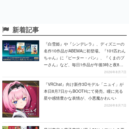
新着記事
『白雪姫』や『シンデレラ』、ディズニーの
名作10作品がABEMAに初登場。『101匹わん
ちゃん』に『ピーター・パン』、『くまのプ
ーさん』など、毎日1作品が午後3時と夜8時
に2回放送
2026年8月7日
『VRChat』向け新作3Dモデル「ニュイ」が
本日8月7日からBOOTHにて発売。瞳に光る
星や感情豊かな表情が、小悪魔かわいい
2026年8月7日