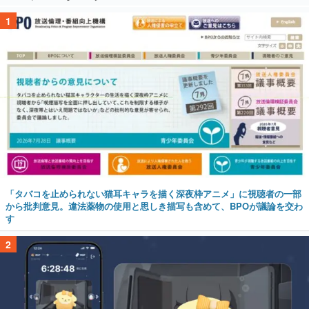
1
「タバコを止められない猫耳キャラを描く深夜枠アニメ」に視聴者の一部
から批判意見。違法薬物の使用と思しき描写も含めて、BPOが議論を交わ
す
2