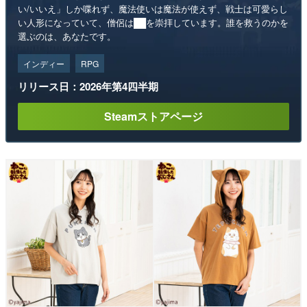
い/いいえ」しか喋れず、魔法使いは魔法が使えず、戦士は可愛らし
い人形になっていて、僧侶は██を崇拝しています。誰を救うのかを
選ぶのは、あなたです。
インディー
RPG
リリース日：2026年第4四半期
Steamストアページ