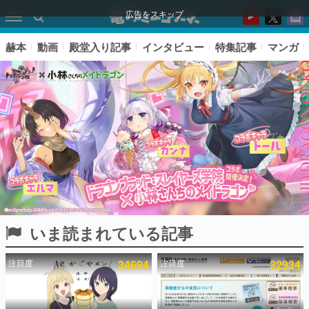
広告をスキップ
赫本
動画
殿堂入り記事
インタビュー
特集記事
マンガ
いま読まれている記事
ピックアップ
注目度
34694
注目度
32934
電ファミのいま読まれている記事ランキング
アプリセール情報