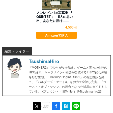
ノンレゾン 1st写真集 『
QUINTET 』 - 5人の思い
出、あなたに届け―― -
4,500円
Amazonで購入
編集・ライター
TsushimaHiro
『MOTHER2』でひらがなを覚え、ゲームと育った生粋の
RPG好き。キャラメイクや物語が分岐するTRPG的な体験
を好む生態。『Divinity: Original Sin 2』の有志翻訳を経
て、『バルダーズ・ゲート3』を独力で全訳し完走。『ゴ
ースト・オブ・ツシマ』の舞台となった対馬のガイドもし
ている。 Xアカウント（旧Twitter）@Tsushimahiro23
反応