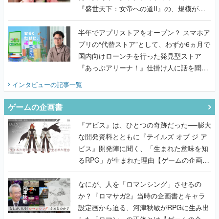
『盛世天下：女帝への道II』の、規模が違
うこだわりをプロデューサーに聞いた
半年でアプリストアをオープン？ スマホア
プリの“代替ストア”として、わずか6ヵ月で
国内向けローンチを行った発見型ストア
『あっぷアリーナ！』仕掛け人に話を聞い
てみた
インタビュー
の記事一覧
ゲームの企画書
『アビス』は、ひとつの奇跡だった──膨大
な開発資料とともに『テイルズ オブ ジ ア
ビス』開発陣に聞く、「生まれた意味を知
るRPG」が生まれた理由【ゲームの企画
書】
なにが、人を「ロマンシング」させるの
か？『ロマサガ2』当時の企画書とキャラ
設定画から迫る、河津秋敏がRPGに生み出