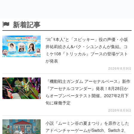
新着記事
“ｽﾋﾟｷ本人”と「スピッキー」役の声優・小坂
井祐莉絵さん&パク・シユンさんが集結。コ
ミケ108『トリッカル』ブースの登場ゲスト
が発表
2026年8月9日
『機動戦士ガンダム アーセナルベース』新作
『アーセナルコマンダー』発表！8月28日か
らオープンベータテスト開催、2027年2月下
旬に稼働予定
2026年8月9日
小説『ムーミン谷の夏まつり』を原作とした
アドベンチャーゲームがSwitch、Switch 2、