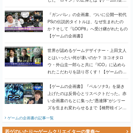
書】
『ガンパレ』の企画書、ついに公開━初代
PSの伝説的タイトルは、なぜ生まれたの
か？そして『LOOP8』へ受け継がれたもの
【ゲームの企画書】
世界が認めるゲームデザイナー・上田文人
とはいったい何が凄いのか？ ヨコオタロ
ウ・外山圭一郎らと共に『ICO』に込めら
れたこだわりを語り尽くす！【ゲームの企
画書】
【ゲームの企画書】『ペルソナ3』を築き
上げたのは反骨心とリスペクトだった。赤
い企画書のもとに集った“愚連隊”がシリー
ズを生まれ変わらせるまで【橋野桂インタ
ビュー】
ゲームの企画書
の記事一覧
若ゲのいたり〜ゲームクリエイターの青春〜