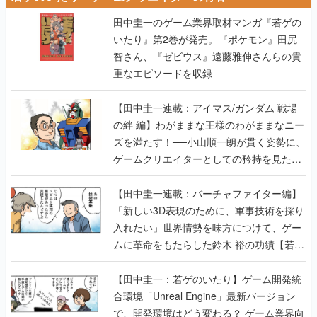
田中圭一のゲーム業界取材マンガ『若ゲの
いたり』第2巻が発売。『ポケモン』田尻
智さん、『ゼビウス』遠藤雅伸さんらの貴
重なエピソードを収録
【田中圭一連載：アイマス/ガンダム 戦場
の絆 編】わがままな王様のわがままなニー
ズを満たす！──小山順一朗が貫く姿勢に、
ゲームクリエイターとしての矜持を見た
【若ゲのいたり最終回】
【田中圭一連載：バーチャファイター編】
「新しい3D表現のために、軍事技術を採り
入れたい」世界情勢を味方につけて、ゲー
ムに革命をもたらした鈴木 裕の功績【若ゲ
のいたり】
【田中圭一：若ゲのいたり】ゲーム開発統
合環境「Unreal Engine」最新バージョン
で、開発環境はどう変わる？ ゲーム業界向