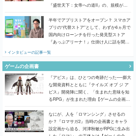
『盛世天下：女帝への道II』の、規模が違
うこだわりをプロデューサーに聞いた
半年でアプリストアをオープン？ スマホア
プリの“代替ストア”として、わずか6ヵ月で
国内向けローンチを行った発見型ストア
『あっぷアリーナ！』仕掛け人に話を聞い
てみた
インタビュー
の記事一覧
ゲームの企画書
『アビス』は、ひとつの奇跡だった──膨大
な開発資料とともに『テイルズ オブ ジ ア
ビス』開発陣に聞く、「生まれた意味を知
るRPG」が生まれた理由【ゲームの企画
書】
なにが、人を「ロマンシング」させるの
か？『ロマサガ2』当時の企画書とキャラ
設定画から迫る、河津秋敏がRPGに生み出
した「ロマン」の正体とは【ゲームの企画