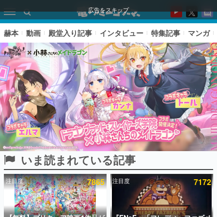
広告をスキップ
赫本
動画
殿堂入り記事
インタビュー
特集記事
マンガ
いま読まれている記事
ピックアップ
注目度
7865
注目度
7172
電ファミのいま読まれている記事ランキング
アプリセール情報