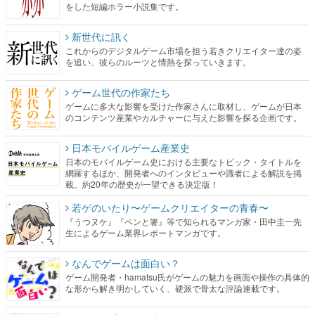
をした短編ホラー小説集です。
新世代に訊く
これからのデジタルゲーム市場を担う若きクリエイター達の姿
を追い、彼らのルーツと情熱を探っていきます。
ゲーム世代の作家たち
ゲームに多大な影響を受けた作家さんに取材し、ゲームが日本
のコンテンツ産業やカルチャーに与えた影響を探る企画です。
日本モバイルゲーム産業史
日本のモバイルゲーム史における主要なトピック・タイトルを
網羅するほか、開発者へのインタビューや識者による解説を掲
載。約20年の歴史が一望できる決定版！
若ゲのいたり〜ゲームクリエイターの青春〜
『うつヌケ』『ペンと箸』等で知られるマンガ家・田中圭一先
生によるゲーム業界レポートマンガです。
なんでゲームは面白い？
ゲーム開発者・hamatsu氏がゲームの魅力を画面や操作の具体的
な形から解き明かしていく、硬派で骨太な評論連載です。