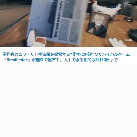
不死身のニワトリと宇宙船を探索する“非常に好評”なサバイバルゲーム
『Breathedge』が無料で配布中。入手できる期間は8月10日まで