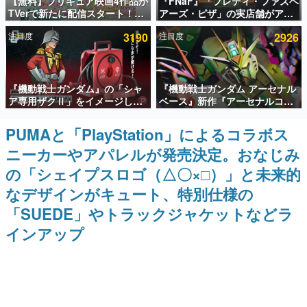
【無料】プリキュア映画4作品が
『FNaF』「フレディ・ファズベ
TVerで新たに配信スタート！な
アーズ・ピザ」の実店舗がアメ
インタビュー
んと2018年～2024年の映画ほぼ
リカの商業施設「American
注目度
3190
注目度
2926
すべてが見放題に、ぶっちゃけ
Dream」に2027年オープン！
連載・特集一覧
ありえないラインナップ
ScottGamesとの共同開発、食
事だけでなくステージショーや
没入型のホラー体験も楽しめる
殿堂入り記事
『機動戦士ガンダム』の「シャ
『機動戦士ガンダム アーセナル
SNS拡散数が数千以上！ ページビュー数万以上！ などな
ど。多くの人々に読まれた、電ファミ渾身の“殿堂入り”記
ア専用ザクⅡ」をイメージした
ベース』新作『アーセナルコマ
事をまとめました。
散水ホースリールが予約開始。
ンダー』発表！8月28日からオ
本体にはシャアのパーソナルマ
ープンベータテスト開催、2027
PUMAと「PlayStation」によるコラボス
ゲームの企画書
ークやジオン公国軍のエンブレ
年2月下旬に稼働予定
名作ゲームクリエイターの方々に製作時のエピソードをお
ニーカーやアパレルが発売決定。おなじみ
ム、型式番号などを配置
聞きし、ヒットする企画（ゲーム）とは何か？を探ってい
きます。
の「シェイプスロゴ（△〇×□）」と未来的
赫本
なデザインがキュート、特別仕様の
この物語を解いてはいけない。『赫本』は、〈試験問題〉
「SUEDE」やトラックジャケットなどラ
の形をした短編ホラー小説集です。
インアップ
新世代に訊く
これからのデジタルゲーム市場を担う若きクリエイター達
の姿を追い、彼らのルーツと情熱を探っていきます。
ゲーム世代の作家たち
ゲームに多大な影響を受けた作家さんに取材し、ゲームが