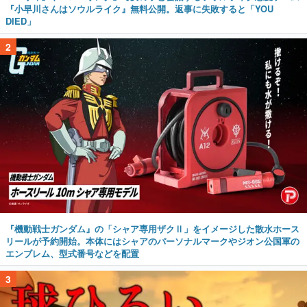
『小早川さんはソウルライク』無料公開。返事に失敗すると「YOU
DIED」
2
『機動戦士ガンダム』の「シャア専用ザクⅡ」をイメージした散水ホース
リールが予約開始。本体にはシャアのパーソナルマークやジオン公国軍の
エンブレム、型式番号などを配置
3