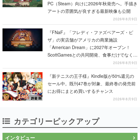
PC（Steam）向けに2026年秋発売へ。手描き
アートの雰囲気が良すぎる最新映像も公開
2026年8月9日
『FNaF』「フレディ・ファズベアーズ・ピ
ザ」の実店舗がアメリカの商業施設
「American Dream」に2027年オープン！
ScottGamesとの共同開発、食事だけでなくス
テージショーや没入型のホラー体験も楽しめ
2026年8月9日
る
『新テニスの王子様』Kindle版が50%還元の
セール中。既刊47巻が対象、最終巻の発売前
にお得にまとめ買いするチャンス
2026年8月9日
カテゴリーピックアップ
インタビュー