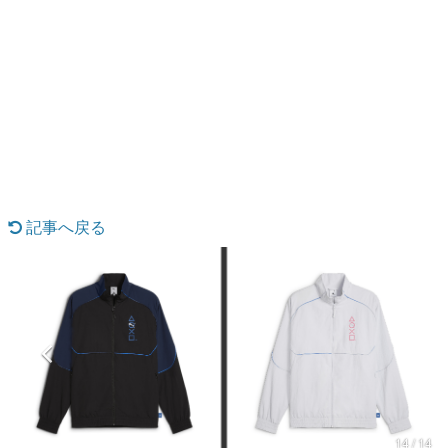
日本のコンテンツ産業やカルチャーに与えた影響を探る企
画です。
日本モバイルゲーム産業史
日本のモバイルゲーム史における主要なトピック・タイト
ルを網羅するほか、開発者へのインタビューや識者による
解説を掲載。約20年の歴史が一望できる決定版！
若ゲのいたり〜ゲームクリエイターの青春〜
『うつヌケ』『ペンと箸』等で知られるマンガ家・田中圭
一先生によるゲーム業界レポートマンガです。
記事へ戻る
なんでゲームは面白い？
ゲーム開発者・hamatsu氏がゲームの魅力を画面や操作の
具体的な形から解き明かしていく、硬派で骨太な評論連載
です。
ゲームが変えた日本語
「経験値」「裏技」「ラスボス」… ゲームにまつわる言葉
の起源や用法の変遷を、コンピューター文化史研究家・タ
イニーP氏が徹底調査。
カテゴリ
14 / 14
特集記事