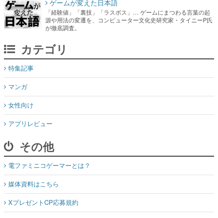
ゲームが変えた日本語
「経験値」「裏技」「ラスボス」… ゲームにまつわる言葉の起
源や用法の変遷を、コンピューター文化史研究家・タイニーP氏
が徹底調査。
カテゴリ
特集記事
マンガ
女性向け
アプリレビュー
その他
電ファミニコゲーマーとは？
媒体資料はこちら
XプレゼントCP応募規約