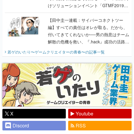
けソリューションイベント「GTMF2019」
に行って、より理解を深めよう【PR】
【田中圭一連載：サイバーコネクトツー
編】すべての責任はオレが取る。だから、
付いてきてくれないか──男の熱意はチーム
解散の危機を救い、『.hack』成功の活路を
開く。業界の快男児・松山 洋に流れる血は
若ゲのいたり〜ゲームクリエイターの青春〜
の記事一覧
『少年ジャンプ』色だった【若ゲのいた
り】
X
Youtube
Discord
RSS