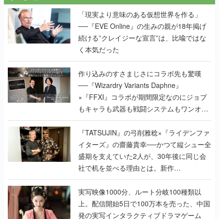
「現実より意味のある仮想世界を作る」
──『EVE Online』の生みの親が18年掲げ
続ける”クレイジーな宣言”は、比喩ではな
く本気だった
作り込みのすさまじさにコラボ先も驚嘆
──『Wizardry Variants Daphne』
×『FFXI』コラボが期間限定なのにジョブ
もキャラも武器も戦闘システムもワンオフ
で作り込まれた理由を両ディレクターに聞
く
『TATSUJIN』の弓削雅稔×『ライデンファ
イターズ』の齋藤貴幸──かつて縦シュー全
盛期を支えていた2人が、30年後に同じ会
社で机を並べる理由とは。新作
『TATSUJIN EXTREME』で初タッグを組
んだレジェンド2人に訊く開発秘話
実写映像1000分、ルート分岐100種類以
上。配信開始5日で100万本を売った、中国
発の実写インタラクティブドラマゲーム