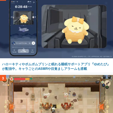
ハローキティやポムポムプリンと眠れる睡眠サポートアプリ『ゆめたび』
が配信中。キャラごとのASMRや目覚ましアラームも搭載
3