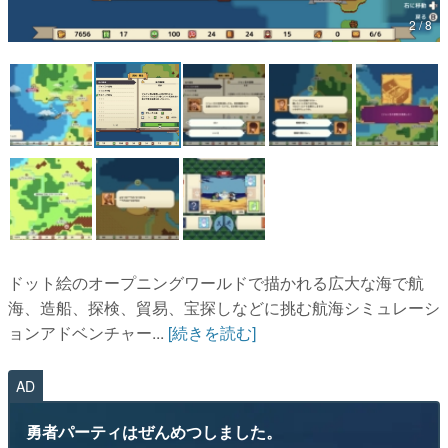
2 / 8
マンガ
女性向け
アプリレビュー
その他
電ファミニコゲーマーとは？
運営：株式会社マレ
ドット絵のオープニングワールドで描かれる広大な海で航
海、造船、探検、貿易、宝探しなどに挑む航海シミュレーシ
ョンアドベンチャー...
[続きを読む]
AD
勇者パーティはぜんめつしました。