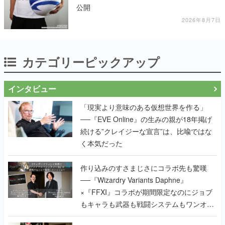
公開
2026年8月7日
カテゴリーピックアップ
インタビュー
「現実より意味のある仮想世界を作る」
──『EVE Online』の生みの親が18年掲げ
続ける”クレイジーな宣言”は、比喩ではな
く本気だった
作り込みのすさまじさにコラボ先も驚嘆
──『Wizardry Variants Daphne』
×『FFXI』コラボが期間限定なのにジョブ
もキャラも武器も戦闘システムもワンオフ
で作り込まれた理由を両ディレクターに聞