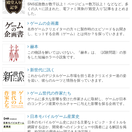
SNS拡散数が数千以上！ ページビュー数万以上！ などなど。多
くの人々に読まれた、電ファミ渾身の“殿堂入り”記事をまとめま
した。
ゲームの企画書
名作ゲームクリエイターの方々に製作時のエピソードをお聞き
し、ヒットする企画（ゲーム）とは何か？を探っていきます。
赫本
この物語を解いてはいけない。『赫本』は、〈試験問題〉の形
をした短編ホラー小説集です。
新世代に訊く
これからのデジタルゲーム市場を担う若きクリエイター達の姿
を追い、彼らのルーツと情熱を探っていきます。
ゲーム世代の作家たち
ゲームに多大な影響を受けた作家さんに取材し、ゲームが日本
のコンテンツ産業やカルチャーに与えた影響を探る企画です。
日本モバイルゲーム産業史
日本のモバイルゲーム史における主要なトピック・タイトルを
網羅するほか、開発者へのインタビューや識者による解説を掲
載。約20年の歴史が一望できる決定版！