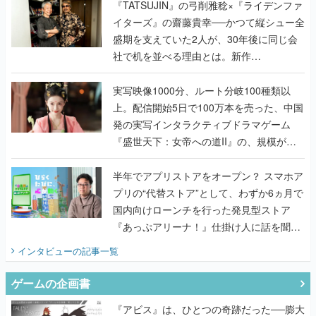
く
『TATSUJIN』の弓削雅稔×『ライデンファ
イターズ』の齋藤貴幸──かつて縦シュー全
盛期を支えていた2人が、30年後に同じ会
社で机を並べる理由とは。新作
『TATSUJIN EXTREME』で初タッグを組
んだレジェンド2人に訊く開発秘話
実写映像1000分、ルート分岐100種類以
上。配信開始5日で100万本を売った、中国
発の実写インタラクティブドラマゲーム
『盛世天下：女帝への道II』の、規模が違
うこだわりをプロデューサーに聞いた
半年でアプリストアをオープン？ スマホア
プリの“代替ストア”として、わずか6ヵ月で
国内向けローンチを行った発見型ストア
『あっぷアリーナ！』仕掛け人に話を聞い
てみた
インタビュー
の記事一覧
ゲームの企画書
『アビス』は、ひとつの奇跡だった──膨大