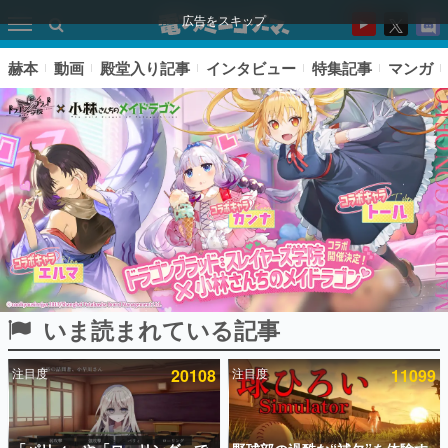
広告をスキップ
赫本
動画
殿堂入り記事
インタビュー
特集記事
マンガ
いま読まれている記事
ピックアップ
注目度
20108
注目度
11099
電ファミのいま読まれている記事ランキング
アプリセール情報