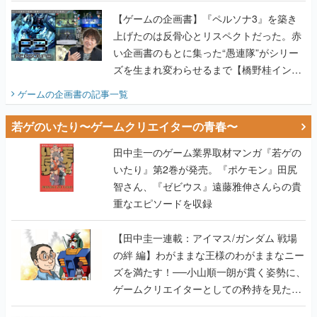
画書】
【ゲームの企画書】『ペルソナ3』を築き
上げたのは反骨心とリスペクトだった。赤
い企画書のもとに集った“愚連隊”がシリー
ズを生まれ変わらせるまで【橋野桂インタ
ビュー】
ゲームの企画書
の記事一覧
若ゲのいたり〜ゲームクリエイターの青春〜
田中圭一のゲーム業界取材マンガ『若ゲの
いたり』第2巻が発売。『ポケモン』田尻
智さん、『ゼビウス』遠藤雅伸さんらの貴
重なエピソードを収録
【田中圭一連載：アイマス/ガンダム 戦場
の絆 編】わがままな王様のわがままなニー
ズを満たす！──小山順一朗が貫く姿勢に、
ゲームクリエイターとしての矜持を見た
【若ゲのいたり最終回】