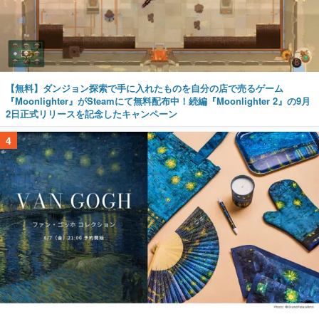
【無料】ダンジョン探索で手に入れたものを自分の店で売るゲーム
『Moonlighter』がSteamにて無料配布中！続編『Moonlighter 2』の9月
2日正式リリースを記念したキャンペーン
4