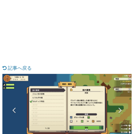
日本のコンテンツ産業やカルチャーに与えた影響を探る企
画です。
日本モバイルゲーム産業史
日本のモバイルゲーム史における主要なトピック・タイト
ルを網羅するほか、開発者へのインタビューや識者による
解説を掲載。約20年の歴史が一望できる決定版！
若ゲのいたり〜ゲームクリエイターの青春〜
『うつヌケ』『ペンと箸』等で知られるマンガ家・田中圭
一先生によるゲーム業界レポートマンガです。
記事へ戻る
なんでゲームは面白い？
ゲーム開発者・hamatsu氏がゲームの魅力を画面や操作の
具体的な形から解き明かしていく、硬派で骨太な評論連載
です。
ゲームが変えた日本語
「経験値」「裏技」「ラスボス」… ゲームにまつわる言葉
の起源や用法の変遷を、コンピューター文化史研究家・タ
イニーP氏が徹底調査。
カテゴリ
特集記事