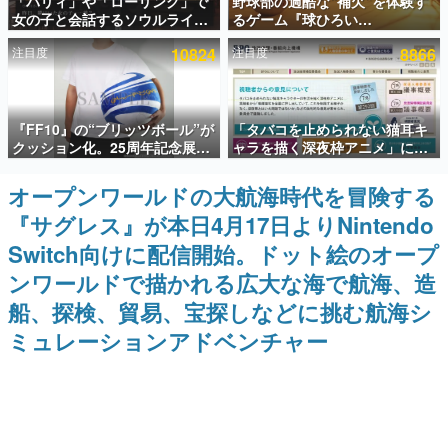
「パリィ」や「ローリング」で
野球部の過酷な“補欠”を体験す
女の子と会話するソウルライク
るゲーム『球ひろい
インタビュー
恋愛ゲーム『小早川さんはソウ
Simulator』が「1件」のウィッ
注目度
10824
注目度
8866
ルライク』無料公開。返事に失
シュリストをもとにチェコ語に
連載・特集一覧
敗すると「YOU DIED」
対応しSNSで話題に。『キング
ダム・カム』開発元やチェコの
プロ野球選手から称賛の声
殿堂入り記事
『FF10』の“ブリッツボール”が
「タバコを止められない猫耳キ
SNS拡散数が数千以上！ ページビュー数万以上！ などな
ど。多くの人々に読まれた、電ファミ渾身の“殿堂入り”記
クッション化。25周年記念展
ャラを描く深夜枠アニメ」に視
事をまとめました。
「FINAL FANTASY X
聴者の一部から批判意見。違法
MUSEUM-幻光の記憶-」のグッ
薬物の使用と思しき描写も含め
オープンワールドの大航海時代を冒険する
ゲームの企画書
ズ情報が一部公開
て、BPOが議論を交わす
名作ゲームクリエイターの方々に製作時のエピソードをお
『サグレス』が本日4月17日よりNintendo
聞きし、ヒットする企画（ゲーム）とは何か？を探ってい
きます。
Switch向けに配信開始。ドット絵のオープ
赫本
ンワールドで描かれる広大な海で航海、造
この物語を解いてはいけない。『赫本』は、〈試験問題〉
船、探検、貿易、宝探しなどに挑む航海シ
の形をした短編ホラー小説集です。
ミュレーションアドベンチャー
新世代に訊く
これからのデジタルゲーム市場を担う若きクリエイター達
の姿を追い、彼らのルーツと情熱を探っていきます。
ゲーム世代の作家たち
ゲームに多大な影響を受けた作家さんに取材し、ゲームが