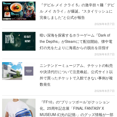
『デビル メイ クライ 5』の激辛担々麺「デビ
ル メイ カライ」が爆誕。“スタイリッシュに
完食しました”と公式が報告
2026年8月7日
暗い深海を探索するホラーゲーム『Dark of
the Depths』がSteamにて配信開始。懐中電
灯の光をたよりに海底からの脱出を目指す
2026年8月7日
ニンテンドーミュージアム、チケットの転売
や決済代行について注意喚起。公式サイト以
外で買ったチケットで入館できない事例が複
数発生
2026年8月7日
『FF10』の“ブリッツボール”がクッション
化。25周年記念展「FINAL FANTASY X
MUSEUM-幻光の記憶-」のグッズ情報が一部