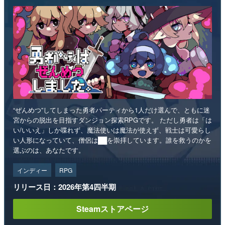
“ぜんめつ”してしまった勇者パーティから1人だけ選んで、ともに迷
宮からの脱出を目指すダンジョン探索RPGです。 ただし勇者は「は
い/いいえ」しか喋れず、魔法使いは魔法が使えず、戦士は可愛らし
い人形になっていて、僧侶は██を崇拝しています。誰を救うのかを
選ぶのは、あなたです。
インディー
RPG
リリース日：2026年第4四半期
Steamストアページ