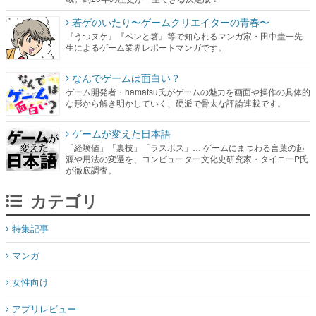
若ゲのいたり〜ゲームクリエイターの青春〜
『うつヌケ』『ペンと箸』等で知られるマンガ家・田中圭一先
生によるゲーム業界レポートマンガです。
なんでゲームは面白い？
ゲーム開発者・hamatsu氏がゲームの魅力を画面や操作の具体的
な形から解き明かしていく、硬派で骨太な評論連載です。
ゲームが変えた日本語
「経験値」「裏技」「ラスボス」… ゲームにまつわる言葉の起
源や用法の変遷を、コンピューター文化史研究家・タイニーP氏
が徹底調査。
カテゴリ
特集記事
マンガ
女性向け
アプリレビュー