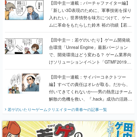
【田中圭一連載：バーチャファイター編】
「新しい3D表現のために、軍事技術を採り
入れたい」世界情勢を味方につけて、ゲー
ムに革命をもたらした鈴木 裕の功績【若ゲ
のいたり】
【田中圭一：若ゲのいたり】ゲーム開発統
合環境「Unreal Engine」最新バージョン
で、開発環境はどう変わる？ ゲーム業界向
けソリューションイベント「GTMF2019」
に行って、より理解を深めよう【PR】
【田中圭一連載：サイバーコネクトツー
編】すべての責任はオレが取る。だから、
付いてきてくれないか──男の熱意はチーム
解散の危機を救い、『.hack』成功の活路を
開く。業界の快男児・松山 洋に流れる血は
若ゲのいたり〜ゲームクリエイターの青春〜
の記事一覧
『少年ジャンプ』色だった【若ゲのいた
り】