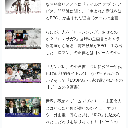
な開発資料とともに『テイルズ オブ ジ ア
ビス』開発陣に聞く、「生まれた意味を知
るRPG」が生まれた理由【ゲームの企画
書】
なにが、人を「ロマンシング」させるの
か？『ロマサガ2』当時の企画書とキャラ
設定画から迫る、河津秋敏がRPGに生み出
した「ロマン」の正体とは【ゲームの企画
書】
『ガンパレ』の企画書、ついに公開━初代
PSの伝説的タイトルは、なぜ生まれたの
か？そして『LOOP8』へ受け継がれたもの
【ゲームの企画書】
世界が認めるゲームデザイナー・上田文人
とはいったい何が凄いのか？ ヨコオタロ
ウ・外山圭一郎らと共に『ICO』に込めら
れたこだわりを語り尽くす！【ゲームの企