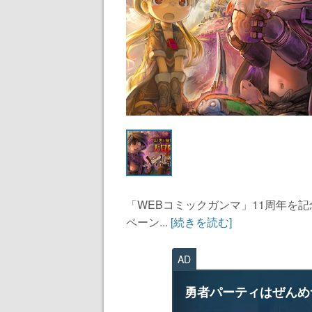
「WEBコミックガンマ」11周年を
ペーン...
[続きを読む]
AD
勇者パーティはぜんめ