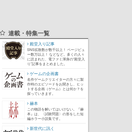
連載・特集一覧
殿堂入り記事
SNS拡散数が数千以上！ ページビュ
ー数万以上！ などなど。多くの人々
に読まれた、電ファミ渾身の“殿堂入
り”記事をまとめました。
ゲームの企画書
名作ゲームクリエイターの方々に製
作時のエピソードをお聞きし、ヒッ
トする企画（ゲーム）とは何か？を
探っていきます。
赫本
この物語を解いてはいけない。『赫
本』は、〈試験問題〉の形をした短
編ホラー小説集です。
新世代に訊く