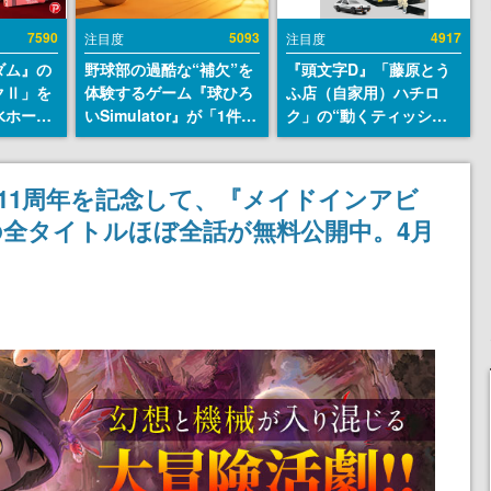
7590
5093
4917
注目度
注目度
ダム』の
野球部の過酷な“補欠”を
『頭文字D』「藤原とう
クⅡ」を
体験するゲーム『球ひろ
ふ店（自家用）ハチロ
水ホース
いSimulator』が「1件」
ク」の“動くティッシュ
始。本体
のウィッシュリストをも
ケース”が買えるポップ
ーソナル
とにチェコ語に対応し
アップショップが開催
公国軍の
SNSで話題に。『キング
へ。マンガの舞台である
」11周年を記念して、『メイドインアビ
式番号な
ダム・カム』開発元やチ
群馬の「イオンモール高
全タイトルほぼ全話が無料公開中。4月
ェコのプロ野球選手から
崎」にて、8月11日から8
称賛の声
月20日までの期間限定で
開催予定