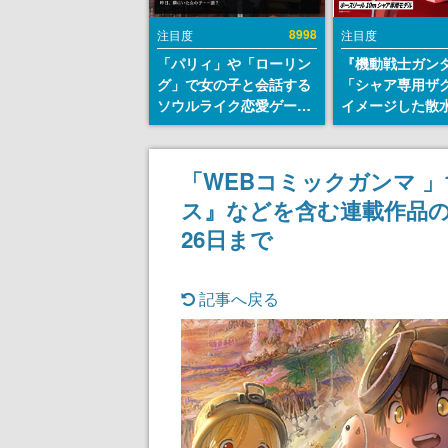
8998
注目度
注目度
「パリィ」や「ローリン
『機動戦士ガン
グ」で女の子と会話する
「シャア専用ザ
ソウルライク恋愛ゲーム
イメージした散
『小早川さんはソウルラ
リールが予約開
イク』無料公開。返事に
にはシャアのパ
失敗すると「YOU
マークやジオン
「WEBコミックガンマ 
DIED」
エンブレム、型
ス』などを含む連載作品の
どを配置
26日まで
記事へ戻る