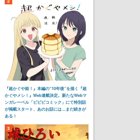
2
『超かぐや姫！』本編の“10年後”を描く『超
かぐやメシ！』Web連載決定。新たなWebマ
ンガレーベル「ビビビコミック」にて特別話
が掲載スタート、あのお話には…まだ続きが
ある！
3