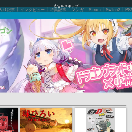
広告をスキップ
入り記事
インタビュー
特集記事
マンガ
Steam
Switch2
PS