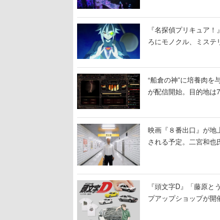
ームを探索しながら脱
『名探偵プリキュア！
ろにモノクル、ミステ
“船倉の神”に培養肉
が配信開始。目的地は
人間を増やし、加工し
映画『８番出口』が地上
される予定。二宮和也氏
る河内大和氏の迫真の
『頭文字D』「藤原と
プアップショップが開
11日から8月20日ま