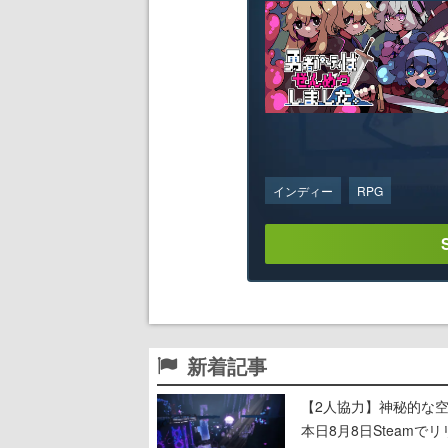
インディー
RPG
新着記事
【2人協力】神秘的な空間でパ
本日8月8日Steam