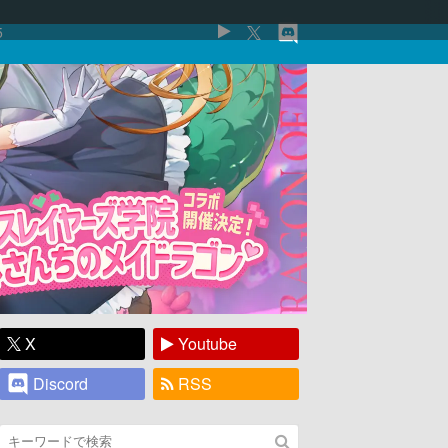
5
X
Youtube
Discord
RSS