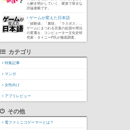
ら解き明かしていく、硬派で骨太な
評論連載です。
ゲームが変えた日本語
「経験値」「裏技」「ラスボス」…
ゲームにまつわる言葉の起源や用法
の変遷を、コンピューター文化史研
究家・タイニーP氏が徹底調査。
カテゴリ
特集記事
マンガ
女性向け
アプリレビュー
その他
電ファミニコゲーマーとは？