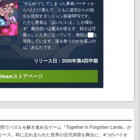
“ぜんめつ”してしまった勇者パーティか
ら1人だけ選んで、ともに迷宮からの脱
出を目指すダンジョン探索RPGです。
ただし勇者は「はい/いいえ」しか喋れ
ず、魔法使いは魔法が使えず、戦士は可
愛らしい人形になっていて、僧侶は██を
崇拝しています。誰を救うのかを選ぶの
は、あなたです。
リリース日：2026年第4四半期
Steamストアページ
ズルを解き進めるゲーム『Together in Forgotten Lands』が
でリリース。時に忘れ去られた世界の古代洞窟を舞台に、4つのバイオ