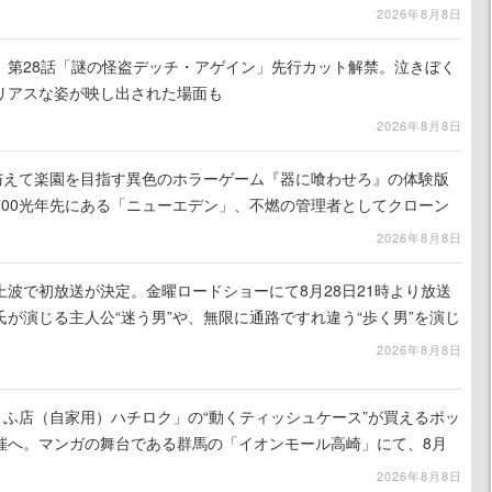
出を目指す
2026年8月8日
』第28話「謎の怪盗デッチ・アゲイン」先行カット解禁。泣きぼく
リアスな姿が映し出された場面も
2026年8月8日
を与えて楽園を目指す異色のホラーゲーム『器に喰わせろ』の体験版
700光年先にある「ニューエデン」、不燃の管理者としてクローン
て神に捧げる
2026年8月8日
波で初放送が決定。金曜ロードショーにて8月28日21時より放送
が演じる主人公“迷う男”や、無限に通路ですれ違う“歩く男”を演じ
演技は必見
2026年8月8日
うふ店（自家用）ハチロク」の“動くティッシュケース”が買えるポッ
催へ。マンガの舞台である群馬の「イオンモール高崎」にて、8月
での期間限定で開催予定
2026年8月8日