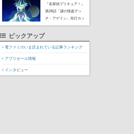
8月8日Steamでリリー
『名探偵プリキュア！』
ス。時に忘れ去られた世
第28話「謎の怪盗デッ
界の古代洞窟を舞台に、4
チ・アゲイン」先行カッ
つのバイオームを探索し
ト解禁。泣きぼくろにモ
ながら脱出を目指す
ノクル、ミステリアスな
ピックアップ
姿が映し出された場面も
電ファミのいま読まれている記事ランキング
アプリセール情報
インタビュー