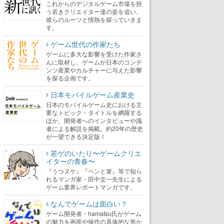
これからのデジタルゲーム市場を担
う若きクリエイター達の姿を追い、
彼らのルーツと情熱を探っていきま
す。
ゲーム世代の作家たち
ゲームに多大な影響を受けた作家さ
んに取材し、ゲームが日本のコンテ
ンツ産業やカルチャーに与えた影響
を探る企画です。
日本モバイルゲーム産業史
日本のモバイルゲーム史における主
要なトピック・タイトルを網羅する
ほか、開発者へのインタビューや識
者による解説を掲載。約20年の歴史
が一望できる決定版！
若ゲのいたり〜ゲームクリエ
イターの青春〜
『うつヌケ』『ペンと箸』等で知ら
れるマンガ家・田中圭一先生による
ゲーム業界レポートマンガです。
なんでゲームは面白い？
ゲーム開発者・hamatsu氏がゲーム
の魅力を画面や操作の具体的な形か