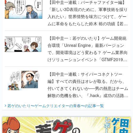
【田中圭一連載：バーチャファイター編】
「新しい3D表現のために、軍事技術を採り
入れたい」世界情勢を味方につけて、ゲー
ムに革命をもたらした鈴木 裕の功績【若ゲ
のいたり】
【田中圭一：若ゲのいたり】ゲーム開発統
合環境「Unreal Engine」最新バージョン
で、開発環境はどう変わる？ ゲーム業界向
けソリューションイベント「GTMF2019」
に行って、より理解を深めよう【PR】
【田中圭一連載：サイバーコネクトツー
編】すべての責任はオレが取る。だから、
付いてきてくれないか──男の熱意はチーム
解散の危機を救い、『.hack』成功の活路を
開く。業界の快男児・松山 洋に流れる血は
若ゲのいたり〜ゲームクリエイターの青春〜
の記事一覧
『少年ジャンプ』色だった【若ゲのいた
り】