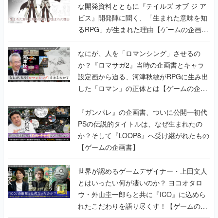
な開発資料とともに『テイルズ オブ ジ ア
ビス』開発陣に聞く、「生まれた意味を知
るRPG」が生まれた理由【ゲームの企画
書】
なにが、人を「ロマンシング」させるの
か？『ロマサガ2』当時の企画書とキャラ
設定画から迫る、河津秋敏がRPGに生み出
した「ロマン」の正体とは【ゲームの企画
書】
『ガンパレ』の企画書、ついに公開━初代
PSの伝説的タイトルは、なぜ生まれたの
か？そして『LOOP8』へ受け継がれたもの
【ゲームの企画書】
世界が認めるゲームデザイナー・上田文人
とはいったい何が凄いのか？ ヨコオタロ
ウ・外山圭一郎らと共に『ICO』に込めら
れたこだわりを語り尽くす！【ゲームの企
画書】