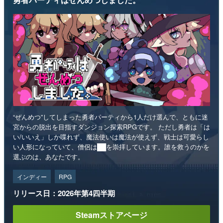
“ぜんめつ”してしまった勇者パーティから1人だけ選んで、ともに迷
宮からの脱出を目指すダンジョン探索RPGです。 ただし勇者は「は
い/いいえ」しか喋れず、魔法使いは魔法が使えず、戦士は可愛らし
い人形になっていて、僧侶は██を崇拝しています。誰を救うのかを
選ぶのは、あなたです。
インディー
RPG
リリース日：2026年第4四半期
Steamストアページ