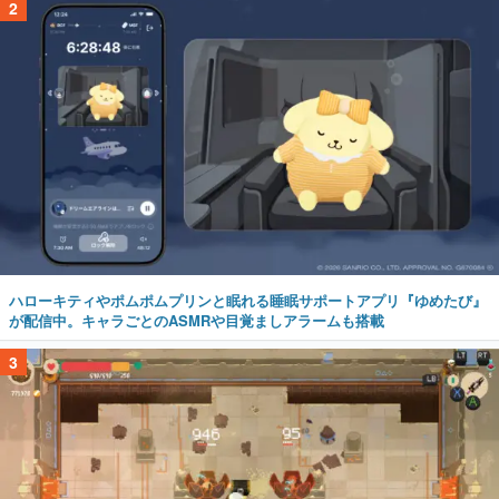
2
ハローキティやポムポムプリンと眠れる睡眠サポートアプリ『ゆめたび』
が配信中。キャラごとのASMRや目覚ましアラームも搭載
3