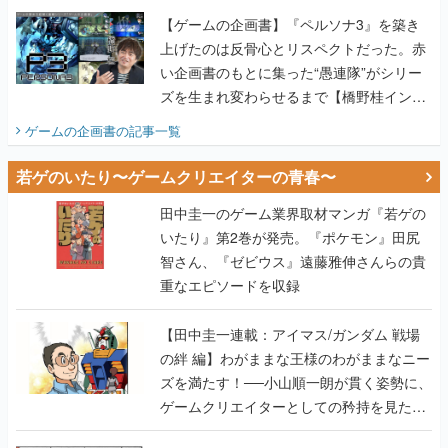
【ゲームの企画書】『ペルソナ3』を築き
上げたのは反骨心とリスペクトだった。赤
い企画書のもとに集った“愚連隊”がシリー
ズを生まれ変わらせるまで【橋野桂インタ
ビュー】
ゲームの企画書
の記事一覧
若ゲのいたり〜ゲームクリエイターの青春〜
田中圭一のゲーム業界取材マンガ『若ゲの
いたり』第2巻が発売。『ポケモン』田尻
智さん、『ゼビウス』遠藤雅伸さんらの貴
重なエピソードを収録
【田中圭一連載：アイマス/ガンダム 戦場
の絆 編】わがままな王様のわがままなニー
ズを満たす！──小山順一朗が貫く姿勢に、
ゲームクリエイターとしての矜持を見た
【若ゲのいたり最終回】