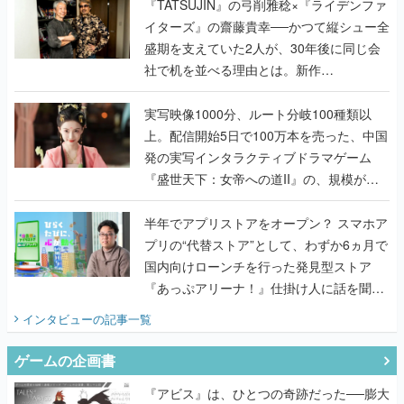
く
『TATSUJIN』の弓削雅稔×『ライデンファ
イターズ』の齋藤貴幸──かつて縦シュー全
盛期を支えていた2人が、30年後に同じ会
社で机を並べる理由とは。新作
『TATSUJIN EXTREME』で初タッグを組
んだレジェンド2人に訊く開発秘話
実写映像1000分、ルート分岐100種類以
上。配信開始5日で100万本を売った、中国
発の実写インタラクティブドラマゲーム
『盛世天下：女帝への道II』の、規模が違
うこだわりをプロデューサーに聞いた
半年でアプリストアをオープン？ スマホア
プリの“代替ストア”として、わずか6ヵ月で
国内向けローンチを行った発見型ストア
『あっぷアリーナ！』仕掛け人に話を聞い
てみた
インタビュー
の記事一覧
ゲームの企画書
『アビス』は、ひとつの奇跡だった──膨大