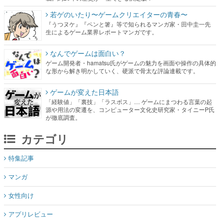
若ゲのいたり〜ゲームクリエイターの青春〜
『うつヌケ』『ペンと箸』等で知られるマンガ家・田中圭一先
生によるゲーム業界レポートマンガです。
なんでゲームは面白い？
ゲーム開発者・hamatsu氏がゲームの魅力を画面や操作の具体的
な形から解き明かしていく、硬派で骨太な評論連載です。
ゲームが変えた日本語
「経験値」「裏技」「ラスボス」… ゲームにまつわる言葉の起
源や用法の変遷を、コンピューター文化史研究家・タイニーP氏
が徹底調査。
カテゴリ
特集記事
マンガ
女性向け
アプリレビュー