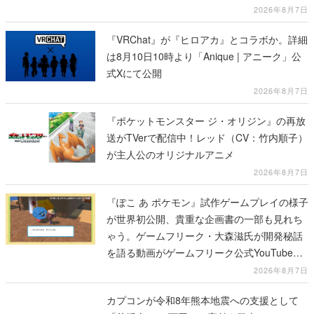
冊
2026年8月7日
『VRChat』が『ヒロアカ』とコラボか。詳細
は8月10日10時より「Anique | アニーク」公
式Xにて公開
2026年8月7日
『ポケットモンスター ジ・オリジン』の再放
送がTVerで配信中！レッド（CV：竹内順子）
が主人公のオリジナルアニメ
2026年8月7日
『ぽこ あ ポケモン』試作ゲームプレイの様子
が世界初公開、貴重な企画書の一部も見れち
ゃう。ゲームフリーク・大森滋氏が開発秘話
を語る動画がゲームフリーク公式YouTubeで
公開中
2026年8月7日
カプコンが令和8年熊本地震への支援として