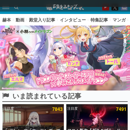
広告をスキップ
赫本
動画
殿堂入り記事
インタビュー
特集記事
マンガ
いま読まれている記事
ピックアップ
注目度
7843
注目度
7491
電ファミのいま読まれている記事ランキング
アプリセール情報