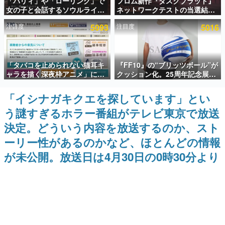
「パリィ」や「ローリング」で
フロム新作『ダスクブラッド』
女の子と会話するソウルライク
ネットワークテストの当選結果
インタビュー
恋愛ゲーム『小早川さんはソウ
が8月7日22時に発表。応募サイ
注目度
5093
注目度
5016
ルライク』無料公開。返事に失
トのマイページから確認可能、
連載・特集一覧
敗すると「YOU DIED」
テスト実施は8月21日～24日
殿堂入り記事
「タバコを止められない猫耳キ
『FF10』の“ブリッツボール”が
SNS拡散数が数千以上！ ページビュー数万以上！ などな
ど。多くの人々に読まれた、電ファミ渾身の“殿堂入り”記
ャラを描く深夜枠アニメ」に視
クッション化。25周年記念展
事をまとめました。
聴者の一部から批判意見。違法
「FINAL FANTASY X
薬物の使用と思しき描写も含め
MUSEUM-幻光の記憶-」のグッ
「イシナガキクエを探しています」とい
ゲームの企画書
て、BPOが議論を交わす
ズ情報が一部公開
名作ゲームクリエイターの方々に製作時のエピソードをお
う謎すぎるホラー番組がテレビ東京で放送
聞きし、ヒットする企画（ゲーム）とは何か？を探ってい
きます。
決定。どういう内容を放送するのか、スト
赫本
ーリー性があるのかなど、ほとんどの情報
この物語を解いてはいけない。『赫本』は、〈試験問題〉
が未公開。放送日は4月30日の0時30分より
の形をした短編ホラー小説集です。
新世代に訊く
これからのデジタルゲーム市場を担う若きクリエイター達
の姿を追い、彼らのルーツと情熱を探っていきます。
ゲーム世代の作家たち
ゲームに多大な影響を受けた作家さんに取材し、ゲームが