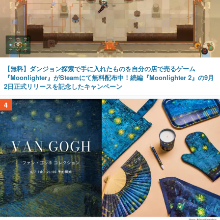
【無料】ダンジョン探索で手に入れたものを自分の店で売るゲーム
『Moonlighter』がSteamにて無料配布中！続編『Moonlighter 2』の9月
2日正式リリースを記念したキャンペーン
4