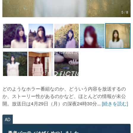
マンガ
5 / 8
女性向け
アプリレビュー
その他
電ファミニコゲーマーとは？
運営：株式会社マレ
どのようなホラー番組なのか、どういう内容を放送するの
か、ストーリー性があるのかなど、ほとんどの情報が未公
開。放送日は4月29日（月）の深夜24時30分...
[続きを読む]
AD
勇者パーティはぜんめつしました。