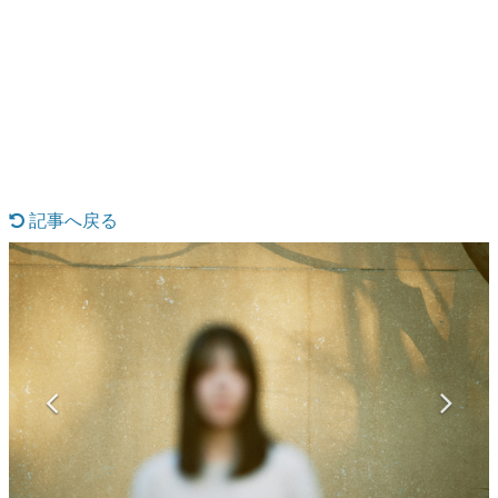
日本のコンテンツ産業やカルチャーに与えた影響を探る企
画です。
日本モバイルゲーム産業史
日本のモバイルゲーム史における主要なトピック・タイト
ルを網羅するほか、開発者へのインタビューや識者による
解説を掲載。約20年の歴史が一望できる決定版！
若ゲのいたり〜ゲームクリエイターの青春〜
『うつヌケ』『ペンと箸』等で知られるマンガ家・田中圭
一先生によるゲーム業界レポートマンガです。
記事へ戻る
なんでゲームは面白い？
ゲーム開発者・hamatsu氏がゲームの魅力を画面や操作の
具体的な形から解き明かしていく、硬派で骨太な評論連載
です。
ゲームが変えた日本語
「経験値」「裏技」「ラスボス」… ゲームにまつわる言葉
の起源や用法の変遷を、コンピューター文化史研究家・タ
イニーP氏が徹底調査。
カテゴリ
特集記事