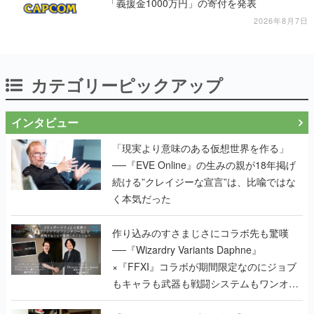
「義援金1000万円」の寄付を発表
2026年8月7日
カテゴリーピックアップ
インタビュー
「現実より意味のある仮想世界を作る」
──『EVE Online』の生みの親が18年掲げ
続ける”クレイジーな宣言”は、比喩ではな
く本気だった
作り込みのすさまじさにコラボ先も驚嘆
──『Wizardry Variants Daphne』
×『FFXI』コラボが期間限定なのにジョブ
もキャラも武器も戦闘システムもワンオフ
で作り込まれた理由を両ディレクターに聞