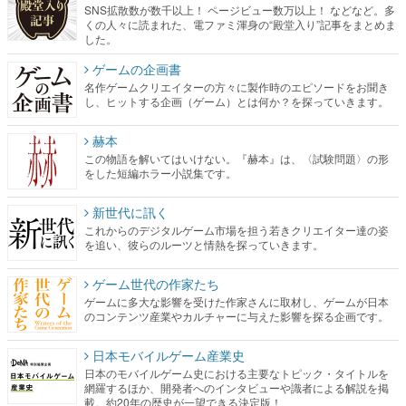
SNS拡散数が数千以上！ ページビュー数万以上！ などなど。多
くの人々に読まれた、電ファミ渾身の“殿堂入り”記事をまとめま
した。
ゲームの企画書
名作ゲームクリエイターの方々に製作時のエピソードをお聞き
し、ヒットする企画（ゲーム）とは何か？を探っていきます。
赫本
この物語を解いてはいけない。『赫本』は、〈試験問題〉の形
をした短編ホラー小説集です。
新世代に訊く
これからのデジタルゲーム市場を担う若きクリエイター達の姿
を追い、彼らのルーツと情熱を探っていきます。
ゲーム世代の作家たち
ゲームに多大な影響を受けた作家さんに取材し、ゲームが日本
のコンテンツ産業やカルチャーに与えた影響を探る企画です。
日本モバイルゲーム産業史
日本のモバイルゲーム史における主要なトピック・タイトルを
網羅するほか、開発者へのインタビューや識者による解説を掲
載。約20年の歴史が一望できる決定版！