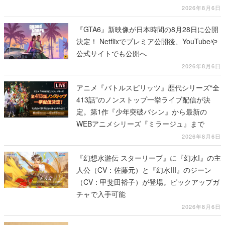
リーズから3作が発売予定
2026年8月6日
『GTA6』新映像が日本時間の8月28日に公開
決定！ Netflixでプレミア公開後、YouTubeや
公式サイトでも公開へ
2026年8月6日
アニメ『バトルスピリッツ』歴代シリーズ“全
413話”のノンストップ一挙ライブ配信が決
定。第1作『少年突破バシン』から最新の
WEBアニメシリーズ『ミラージュ』まで
2026年8月6日
『幻想水滸伝 スターリープ』に『幻水I』の主
人公（CV：佐藤元）と『幻水III』のジーン
（CV：甲斐田裕子）が登場。ピックアップガ
チャで入手可能
2026年8月6日