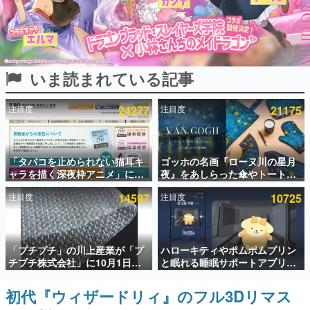
インタビュー
連載・特集一覧
いま読まれている記事
殿堂入り記事
SNS拡散数が数千以上！ ページビュー数万以上！ などな
ど。多くの人々に読まれた、電ファミ渾身の“殿堂入り”記
注目度
24277
注目度
21175
事をまとめました。
ゲームの企画書
名作ゲームクリエイターの方々に製作時のエピソードをお
聞きし、ヒットする企画（ゲーム）とは何か？を探ってい
「タバコを止められない猫耳キ
ゴッホの名画『ローヌ川の星月
きます。
ャラを描く深夜枠アニメ」に視
夜』をあしらった傘やトートバ
聴者の一部から批判意見。違法
ッグなどが登場。8月7日21時よ
赫本
注目度
14597
注目度
10725
薬物の使用と思しき描写も含め
り2日間限定で予約販売
この物語を解いてはいけない。『赫本』は、〈試験問題〉
て、BPOが議論を交わす
の形をした短編ホラー小説集です。
新世代に訊く
「プチプチ」の川上産業が「プ
ハローキティやポムポムプリン
これからのデジタルゲーム市場を担う若きクリエイター達
チプチ株式会社」に10月1日よ
と眠れる睡眠サポートアプリ
の姿を追い、彼らのルーツと情熱を探っていきます。
り社名変更へ。創業58年で初め
『ゆめたび』が配信中。キャラ
ての変更で、“プチッ”と鳴るお
ごとのASMRや目覚ましアラー
初代『ウィザードリィ』のフル3Dリマス
ゲーム世代の作家たち
なじみの緩衝材が会社の名前に
ムも搭載
ゲームに多大な影響を受けた作家さんに取材し、ゲームが