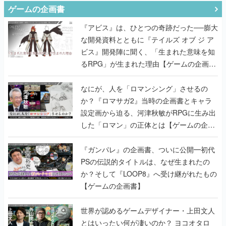
ゲームの企画書
『アビス』は、ひとつの奇跡だった──膨大
な開発資料とともに『テイルズ オブ ジ ア
ビス』開発陣に聞く、「生まれた意味を知
るRPG」が生まれた理由【ゲームの企画
書】
なにが、人を「ロマンシング」させるの
か？『ロマサガ2』当時の企画書とキャラ
設定画から迫る、河津秋敏がRPGに生み出
した「ロマン」の正体とは【ゲームの企画
書】
『ガンパレ』の企画書、ついに公開━初代
PSの伝説的タイトルは、なぜ生まれたの
か？そして『LOOP8』へ受け継がれたもの
【ゲームの企画書】
世界が認めるゲームデザイナー・上田文人
とはいったい何が凄いのか？ ヨコオタロ