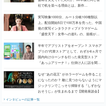
社で机を並べる理由とは。新作
『TATSUJIN EXTREME』で初タッグを組
んだレジェンド2人に訊く開発秘話
実写映像1000分、ルート分岐100種類以
上。配信開始5日で100万本を売った、中国
発の実写インタラクティブドラマゲーム
『盛世天下：女帝への道II』の、規模が違
うこだわりをプロデューサーに聞いた
半年でアプリストアをオープン？ スマホア
プリの“代替ストア”として、わずか6ヵ月で
国内向けローンチを行った発見型ストア
『あっぷアリーナ！』仕掛け人に話を聞い
てみた
なぜ “あの花王” がホラーゲームを作ること
になったのか？ 敵に見つからないようにマ
ジックリンでこっそり掃除する『しずかな
おそうじ』が生まれるまで【開発座談会】
インタビュー
の記事一覧