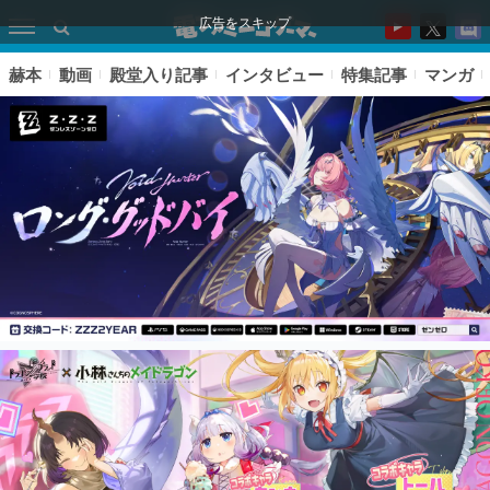
広告をスキップ
赫本
動画
殿堂入り記事
インタビュー
特集記事
マンガ
ピックアップ
電ファミのいま読まれている記事ランキング
アプリセール情報