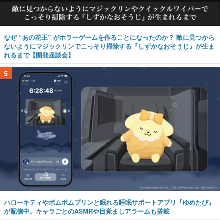
なぜ “あの花王” がホラーゲームを作ることになったのか？ 敵に見つから
ないようにマジックリンでこっそり掃除する『しずかなおそうじ』が生ま
れるまで【開発座談会】
5
ハローキティやポムポムプリンと眠れる睡眠サポートアプリ『ゆめたび』
が配信中。キャラごとのASMRや目覚ましアラームも搭載