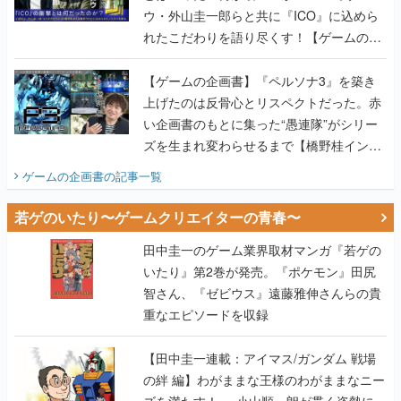
ウ・外山圭一郎らと共に『ICO』に込めら
れたこだわりを語り尽くす！【ゲームの企
画書】
【ゲームの企画書】『ペルソナ3』を築き
上げたのは反骨心とリスペクトだった。赤
い企画書のもとに集った“愚連隊”がシリー
ズを生まれ変わらせるまで【橋野桂インタ
ビュー】
ゲームの企画書
の記事一覧
若ゲのいたり〜ゲームクリエイターの青春〜
田中圭一のゲーム業界取材マンガ『若ゲの
いたり』第2巻が発売。『ポケモン』田尻
智さん、『ゼビウス』遠藤雅伸さんらの貴
重なエピソードを収録
【田中圭一連載：アイマス/ガンダム 戦場
の絆 編】わがままな王様のわがままなニー
ズを満たす！──小山順一朗が貫く姿勢に、