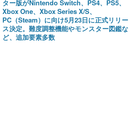
ター版がNintendo Switch、PS4、PS5、
日本のコンテンツ産業やカルチャーに与えた影響を探る企
Xbox One、Xbox Series X/S、
画です。
PC（Steam）に向け5月23日に正式リリー
日本モバイルゲーム産業史
日本のモバイルゲーム史における主要なトピック・タイト
ス決定。難度調整機能やモンスター図鑑な
ルを網羅するほか、開発者へのインタビューや識者による
解説を掲載。約20年の歴史が一望できる決定版！
ど、追加要素多数
若ゲのいたり〜ゲームクリエイターの青春〜
『うつヌケ』『ペンと箸』等で知られるマンガ家・田中圭
一先生によるゲーム業界レポートマンガです。
なんでゲームは面白い？
ゲーム開発者・hamatsu氏がゲームの魅力を画面や操作の
具体的な形から解き明かしていく、硬派で骨太な評論連載
です。
ゲームが変えた日本語
「経験値」「裏技」「ラスボス」… ゲームにまつわる言葉
の起源や用法の変遷を、コンピューター文化史研究家・タ
イニーP氏が徹底調査。
カテゴリ
特集記事