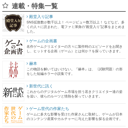
連載・特集一覧
殿堂入り記事
SNS拡散数が数千以上！ ページビュー数万以上！ などなど。多
くの人々に読まれた、電ファミ渾身の“殿堂入り”記事をまとめま
した。
ゲームの企画書
名作ゲームクリエイターの方々に製作時のエピソードをお聞き
し、ヒットする企画（ゲーム）とは何か？を探っていきます。
赫本
この物語を解いてはいけない。『赫本』は、〈試験問題〉の形
をした短編ホラー小説集です。
新世代に訊く
これからのデジタルゲーム市場を担う若きクリエイター達の姿
を追い、彼らのルーツと情熱を探っていきます。
ゲーム世代の作家たち
ゲームに多大な影響を受けた作家さんに取材し、ゲームが日本
のコンテンツ産業やカルチャーに与えた影響を探る企画です。