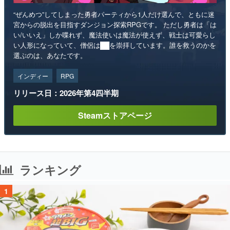
“ぜんめつ”してしまった勇者パーティから1人だけ選んで、ともに迷
宮からの脱出を目指すダンジョン探索RPGです。 ただし勇者は「は
い/いいえ」しか喋れず、魔法使いは魔法が使えず、戦士は可愛らし
い人形になっていて、僧侶は██を崇拝しています。誰を救うのかを
選ぶのは、あなたです。
インディー
RPG
リリース日：2026年第4四半期
Steamストアページ
ランキング
1