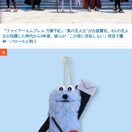
『ファイアーエムブレム 万紫千紅』“真の主人公”がお披露目。4人の主人
公が活躍した時代から5年後、彼らが「この世に存在しない」状況で魔
神・バロールと戦う
3