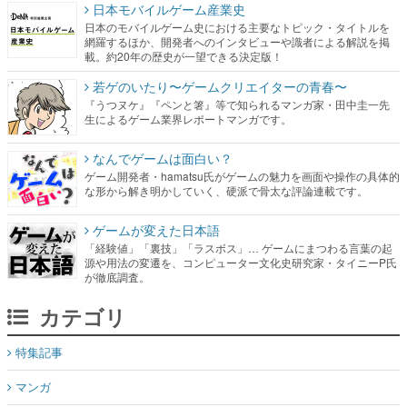
日本モバイルゲーム産業史
日本のモバイルゲーム史における主要なトピック・タイトルを
網羅するほか、開発者へのインタビューや識者による解説を掲
載。約20年の歴史が一望できる決定版！
若ゲのいたり〜ゲームクリエイターの青春〜
『うつヌケ』『ペンと箸』等で知られるマンガ家・田中圭一先
生によるゲーム業界レポートマンガです。
なんでゲームは面白い？
ゲーム開発者・hamatsu氏がゲームの魅力を画面や操作の具体的
な形から解き明かしていく、硬派で骨太な評論連載です。
ゲームが変えた日本語
「経験値」「裏技」「ラスボス」… ゲームにまつわる言葉の起
源や用法の変遷を、コンピューター文化史研究家・タイニーP氏
が徹底調査。
カテゴリ
特集記事
マンガ