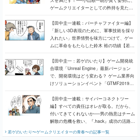
ゲームクリエイターとしての矜持を見た
【若ゲのいたり最終回】
【田中圭一連載：バーチャファイター編】
「新しい3D表現のために、軍事技術を採り
入れたい」世界情勢を味方につけて、ゲー
ムに革命をもたらした鈴木 裕の功績【若ゲ
のいたり】
【田中圭一：若ゲのいたり】ゲーム開発統
合環境「Unreal Engine」最新バージョン
で、開発環境はどう変わる？ ゲーム業界向
けソリューションイベント「GTMF2019」
に行って、より理解を深めよう【PR】
【田中圭一連載：サイバーコネクトツー
編】すべての責任はオレが取る。だから、
付いてきてくれないか──男の熱意はチーム
解散の危機を救い、『.hack』成功の活路を
開く。業界の快男児・松山 洋に流れる血は
若ゲのいたり〜ゲームクリエイターの青春〜
の記事一覧
『少年ジャンプ』色だった【若ゲのいた