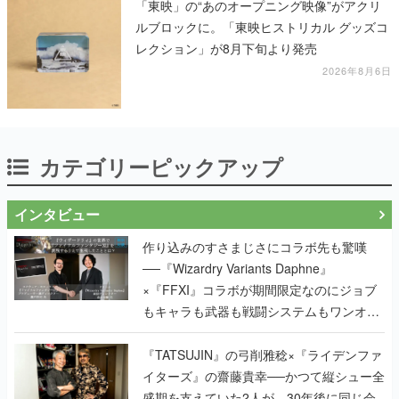
「東映」の“あのオープニング映像”がアクリ
ルブロックに。「東映ヒストリカル グッズコ
レクション」が8月下旬より発売
2026年8月6日
カテゴリーピックアップ
インタビュー
作り込みのすさまじさにコラボ先も驚嘆
──『Wizardry Variants Daphne』
×『FFXI』コラボが期間限定なのにジョブ
もキャラも武器も戦闘システムもワンオフ
で作り込まれた理由を両ディレクターに聞
く
『TATSUJIN』の弓削雅稔×『ライデンファ
イターズ』の齋藤貴幸──かつて縦シュー全
盛期を支えていた2人が、30年後に同じ会