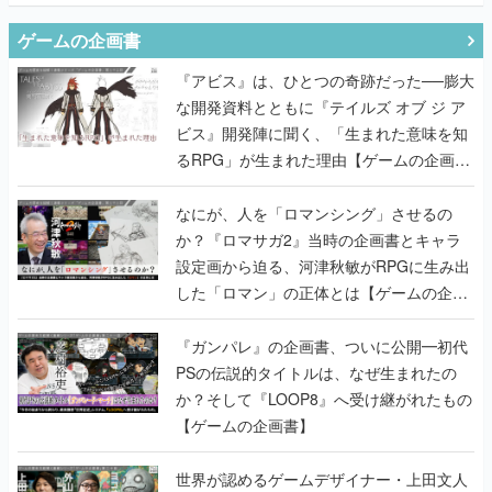
ゲームの企画書
『アビス』は、ひとつの奇跡だった──膨大
な開発資料とともに『テイルズ オブ ジ ア
ビス』開発陣に聞く、「生まれた意味を知
るRPG」が生まれた理由【ゲームの企画
書】
なにが、人を「ロマンシング」させるの
か？『ロマサガ2』当時の企画書とキャラ
設定画から迫る、河津秋敏がRPGに生み出
した「ロマン」の正体とは【ゲームの企画
書】
『ガンパレ』の企画書、ついに公開━初代
PSの伝説的タイトルは、なぜ生まれたの
か？そして『LOOP8』へ受け継がれたもの
【ゲームの企画書】
世界が認めるゲームデザイナー・上田文人