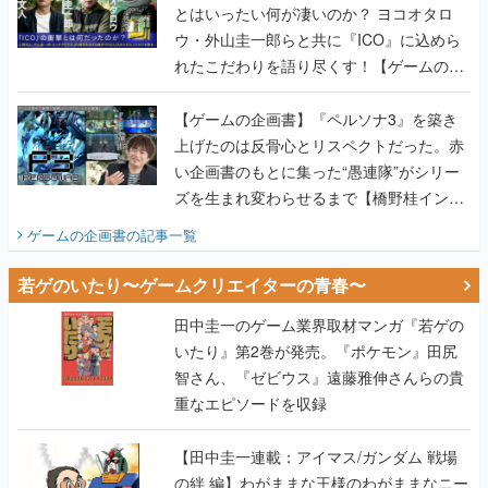
とはいったい何が凄いのか？ ヨコオタロ
ウ・外山圭一郎らと共に『ICO』に込めら
れたこだわりを語り尽くす！【ゲームの企
画書】
【ゲームの企画書】『ペルソナ3』を築き
上げたのは反骨心とリスペクトだった。赤
い企画書のもとに集った“愚連隊”がシリー
ズを生まれ変わらせるまで【橋野桂インタ
ビュー】
ゲームの企画書
の記事一覧
若ゲのいたり〜ゲームクリエイターの青春〜
田中圭一のゲーム業界取材マンガ『若ゲの
いたり』第2巻が発売。『ポケモン』田尻
智さん、『ゼビウス』遠藤雅伸さんらの貴
重なエピソードを収録
【田中圭一連載：アイマス/ガンダム 戦場
の絆 編】わがままな王様のわがままなニー