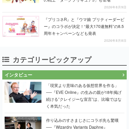
2026年8月9日
『プリコネR』と『ウマ娘 プリティーダービ
ー』のコラボが決定！“最大170連無料”の8.5
周年キャンペーンなども発表
2026年8月8日
カテゴリーピックアップ
インタビュー
「現実より意味のある仮想世界を作る」
──『EVE Online』の生みの親が18年掲げ
続ける”クレイジーな宣言”は、比喩ではな
く本気だった
作り込みのすさまじさにコラボ先も驚嘆
──『Wizardry Variants Daphne』