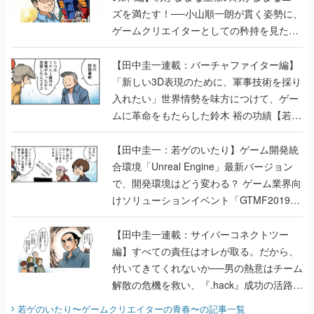
ズを満たす！──小山順一朗が貫く姿勢に、
ゲームクリエイターとしての矜持を見た
【若ゲのいたり最終回】
【田中圭一連載：バーチャファイター編】
「新しい3D表現のために、軍事技術を採り
入れたい」世界情勢を味方につけて、ゲー
ムに革命をもたらした鈴木 裕の功績【若ゲ
のいたり】
【田中圭一：若ゲのいたり】ゲーム開発統
合環境「Unreal Engine」最新バージョン
で、開発環境はどう変わる？ ゲーム業界向
けソリューションイベント「GTMF2019」
に行って、より理解を深めよう【PR】
【田中圭一連載：サイバーコネクトツー
編】すべての責任はオレが取る。だから、
付いてきてくれないか──男の熱意はチーム
解散の危機を救い、『.hack』成功の活路を
開く。業界の快男児・松山 洋に流れる血は
若ゲのいたり〜ゲームクリエイターの青春〜
の記事一覧