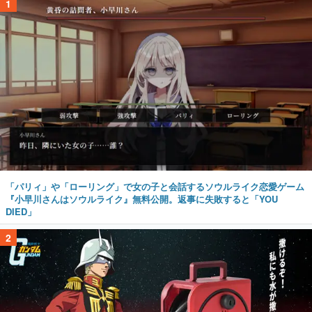
1
「パリィ」や「ローリング」で女の子と会話するソウルライク恋愛ゲーム
『小早川さんはソウルライク』無料公開。返事に失敗すると「YOU
DIED」
2