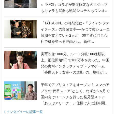
×『FFXI』コラボが期間限定なのにジョブ
もキャラも武器も戦闘システムもワンオフ
で作り込まれた理由を両ディレクターに聞
く
『TATSUJIN』の弓削雅稔×『ライデンファ
イターズ』の齋藤貴幸──かつて縦シュー全
盛期を支えていた2人が、30年後に同じ会
社で机を並べる理由とは。新作
『TATSUJIN EXTREME』で初タッグを組
んだレジェンド2人に訊く開発秘話
実写映像1000分、ルート分岐100種類以
上。配信開始5日で100万本を売った、中国
発の実写インタラクティブドラマゲーム
『盛世天下：女帝への道II』の、規模が違
うこだわりをプロデューサーに聞いた
半年でアプリストアをオープン？ スマホア
プリの“代替ストア”として、わずか6ヵ月で
国内向けローンチを行った発見型ストア
『あっぷアリーナ！』仕掛け人に話を聞い
てみた
インタビュー
の記事一覧