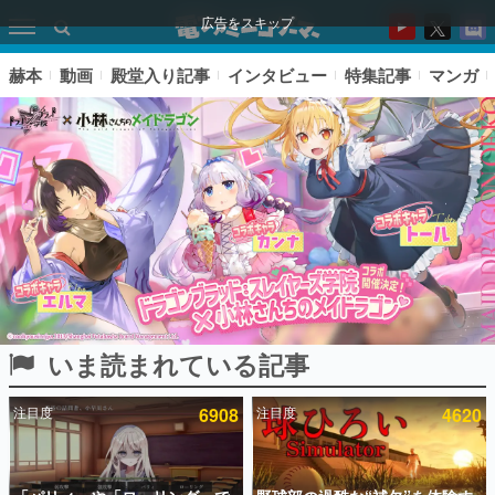
広告をスキップ
赫本
動画
殿堂入り記事
インタビュー
特集記事
マンガ
いま読まれている記事
ピックアップ
注目度
6908
注目度
4620
電ファミのいま読まれている記事ランキング
アプリセール情報