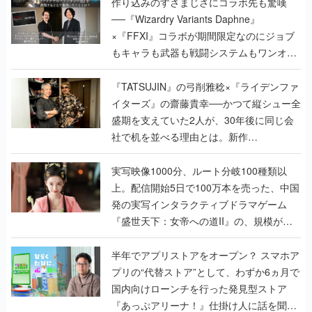
作り込みのすさまじさにコラボ先も驚嘆
──『Wizardry Variants Daphne』
×『FFXI』コラボが期間限定なのにジョブ
もキャラも武器も戦闘システムもワンオフ
で作り込まれた理由を両ディレクターに聞
く
『TATSUJIN』の弓削雅稔×『ライデンファ
イターズ』の齋藤貴幸──かつて縦シュー全
盛期を支えていた2人が、30年後に同じ会
社で机を並べる理由とは。新作
『TATSUJIN EXTREME』で初タッグを組
んだレジェンド2人に訊く開発秘話
実写映像1000分、ルート分岐100種類以
上。配信開始5日で100万本を売った、中国
発の実写インタラクティブドラマゲーム
『盛世天下：女帝への道II』の、規模が違
うこだわりをプロデューサーに聞いた
半年でアプリストアをオープン？ スマホア
プリの“代替ストア”として、わずか6ヵ月で
国内向けローンチを行った発見型ストア
『あっぷアリーナ！』仕掛け人に話を聞い