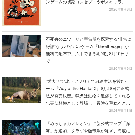
ンゲームの初期コンセプトやボスキャラ、ス
テージのイラストも収録
2026年8月8日
不死身のニワトリと宇宙船を探索する“非常に
好評”なサバイバルゲーム『Breathedge』が
無料で配布中。入手できる期間は8月10日ま
で
2026年8月8日
“愛犬”と北米・アフリカで狩猟生活を営むゲ
ーム『Way of the Hunter 2』9月29日に正式
版が発売決定。猟犬は動物を追跡してくれる
忠実な相棒として登場し、冒険を重ねると成
長する。記念撮影も可能
2026年8月8日
『めっちゃカメレオン』に新公式マップ「深
海」が追加。クラゲや熱帯魚が泳ぎ、海底に