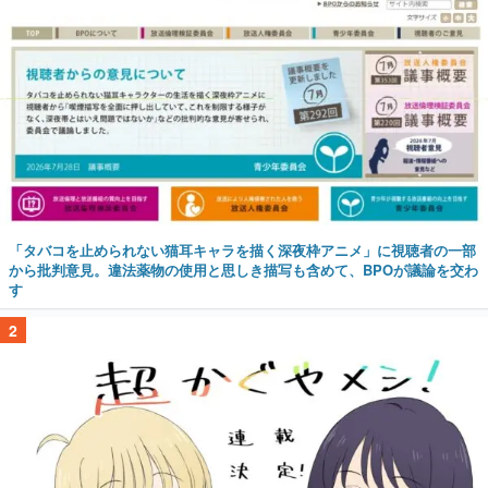
「タバコを止められない猫耳キャラを描く深夜枠アニメ」に視聴者の一部
から批判意見。違法薬物の使用と思しき描写も含めて、BPOが議論を交わ
す
2