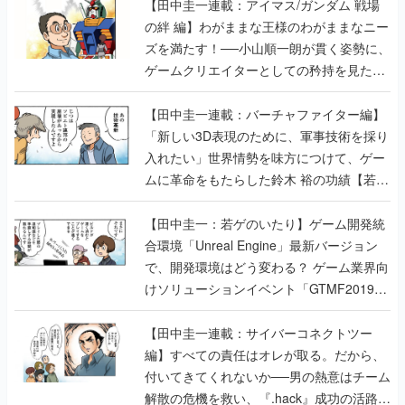
【田中圭一連載：アイマス/ガンダム 戦場
の絆 編】わがままな王様のわがままなニー
ズを満たす！──小山順一朗が貫く姿勢に、
ゲームクリエイターとしての矜持を見た
【若ゲのいたり最終回】
【田中圭一連載：バーチャファイター編】
「新しい3D表現のために、軍事技術を採り
入れたい」世界情勢を味方につけて、ゲー
ムに革命をもたらした鈴木 裕の功績【若ゲ
のいたり】
【田中圭一：若ゲのいたり】ゲーム開発統
合環境「Unreal Engine」最新バージョン
で、開発環境はどう変わる？ ゲーム業界向
けソリューションイベント「GTMF2019」
に行って、より理解を深めよう【PR】
【田中圭一連載：サイバーコネクトツー
編】すべての責任はオレが取る。だから、
付いてきてくれないか──男の熱意はチーム
解散の危機を救い、『.hack』成功の活路を