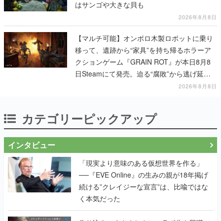
はサンゴや大きな貝も
2026年8月8日
【マルチ可能】オンボロ木製ロボットに乗り
移って、遺跡から“家具”を持ち帰るホラーア
クションゲーム『GRAIN ROT』が本日8月8
日Steamにて発売。迫る“腐敗”から逃げ延
び、持ち帰った家具で基地を再建
2026年8月8日
カテゴリーピックアップ
インタビュー
「現実より意味のある仮想世界を作る」
──『EVE Online』の生みの親が18年掲げ
続ける”クレイジーな宣言”は、比喩ではな
く本気だった