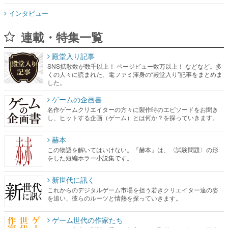
インタビュー
連載・特集一覧
殿堂入り記事
SNS拡散数が数千以上！ ページビュー数万以上！ などなど。多
くの人々に読まれた、電ファミ渾身の“殿堂入り”記事をまとめま
した。
ゲームの企画書
名作ゲームクリエイターの方々に製作時のエピソードをお聞き
し、ヒットする企画（ゲーム）とは何か？を探っていきます。
赫本
この物語を解いてはいけない。『赫本』は、〈試験問題〉の形
をした短編ホラー小説集です。
新世代に訊く
これからのデジタルゲーム市場を担う若きクリエイター達の姿
を追い、彼らのルーツと情熱を探っていきます。
ゲーム世代の作家たち