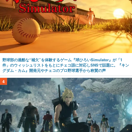
野球部の過酷な“補欠”を体験するゲーム『球ひろいSimulator』が「1
件」のウィッシュリストをもとにチェコ語に対応しSNSで話題に。『キン
グダム・カム』開発元やチェコのプロ野球選手から称賛の声
4