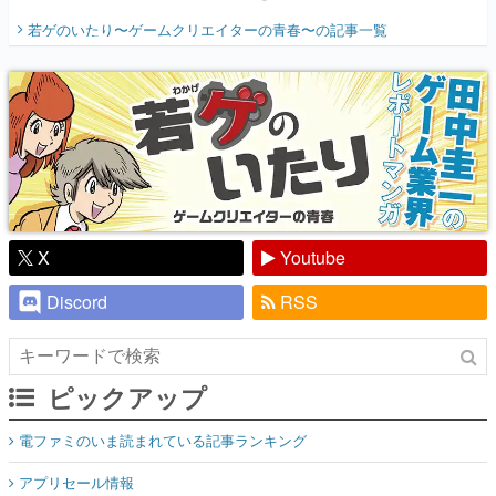
開く。業界の快男児・松山 洋に流れる血は
若ゲのいたり〜ゲームクリエイターの青春〜
の記事一覧
『少年ジャンプ』色だった【若ゲのいた
り】
X
Youtube
Discord
RSS
ピックアップ
電ファミのいま読まれている記事ランキング
アプリセール情報