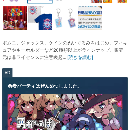
マンガ
女性向け
アプリレビュー
ポムニ、ジャックス、ケインのぬいぐるみをはじめ、フィギ
その他
ュアやキーホルダーなど20種類以上がラインナップ。販売
元は非ライセンスに注意喚起...
[続きを読む]
電ファミニコゲーマーとは？
運営：株式会社マレ
AD
勇者パーティはぜんめつしました。