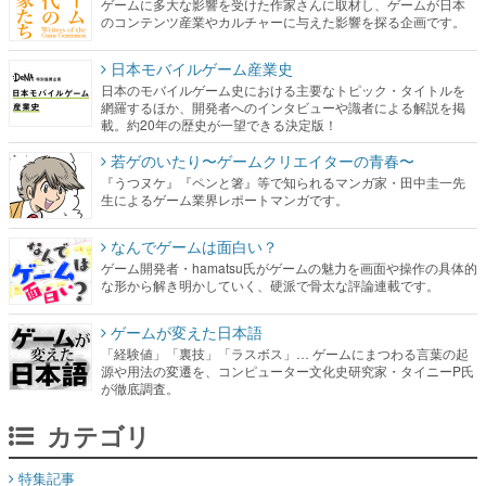
ゲームに多大な影響を受けた作家さんに取材し、ゲームが日本
のコンテンツ産業やカルチャーに与えた影響を探る企画です。
日本モバイルゲーム産業史
日本のモバイルゲーム史における主要なトピック・タイトルを
網羅するほか、開発者へのインタビューや識者による解説を掲
載。約20年の歴史が一望できる決定版！
若ゲのいたり〜ゲームクリエイターの青春〜
『うつヌケ』『ペンと箸』等で知られるマンガ家・田中圭一先
生によるゲーム業界レポートマンガです。
なんでゲームは面白い？
ゲーム開発者・hamatsu氏がゲームの魅力を画面や操作の具体的
な形から解き明かしていく、硬派で骨太な評論連載です。
ゲームが変えた日本語
「経験値」「裏技」「ラスボス」… ゲームにまつわる言葉の起
源や用法の変遷を、コンピューター文化史研究家・タイニーP氏
が徹底調査。
カテゴリ
特集記事