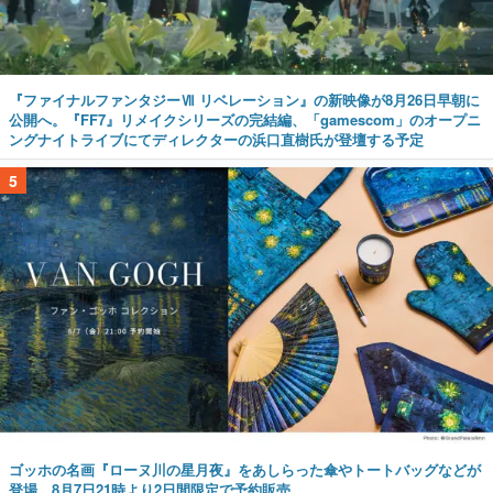
『ファイナルファンタジーⅦ リベレーション』の新映像が8月26日早朝に
公開へ。『FF7』リメイクシリーズの完結編、「gamescom」のオープニ
ングナイトライブにてディレクターの浜口直樹氏が登壇する予定
5
ゴッホの名画『ローヌ川の星月夜』をあしらった傘やトートバッグなどが
登場。8月7日21時より2日間限定で予約販売