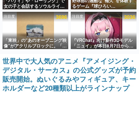
「パリィ」や「ローリング」で
野球部の過酷な“補欠”を体験す
女の子と会話するソウルライク
るゲーム『球ひろい
インタビュー
恋愛ゲーム『小早川さんはソウ
Simulator』が「1件」のウィッ
注目度
3696
注目度
3036
ルライク』無料公開。返事に失
シュリストをもとにチェコ語に
連載・特集一覧
敗すると「YOU DIED」
対応しSNSで話題に。『キング
ダム・カム』開発元やチェコの
プロ野球選手から称賛の声
殿堂入り記事
「東映」の“あのオープニング映
『VRChat』向け新作3Dモデル
SNS拡散数が数千以上！ ページビュー数万以上！ などな
ど。多くの人々に読まれた、電ファミ渾身の“殿堂入り”記
像”がアクリルブロックに。「東
「ニュイ」が本日8月7日から
事をまとめました。
映ヒストリカル グッズコレクシ
BOOTHにて発売。瞳に光る星
ョン」が8月下旬より発売
や感情豊かな表情が、小悪魔か
世界中で大人気のアニメ『アメイジング・
ゲームの企画書
わいい
名作ゲームクリエイターの方々に製作時のエピソードをお
デジタル・サーカス』の公式グッズが予約
聞きし、ヒットする企画（ゲーム）とは何か？を探ってい
きます。
販売開始。ぬいぐるみやフィギュア、キー
赫本
ホルダーなど20種類以上がラインナップ
この物語を解いてはいけない。『赫本』は、〈試験問題〉
の形をした短編ホラー小説集です。
新世代に訊く
これからのデジタルゲーム市場を担う若きクリエイター達
の姿を追い、彼らのルーツと情熱を探っていきます。
ゲーム世代の作家たち
ゲームに多大な影響を受けた作家さんに取材し、ゲームが