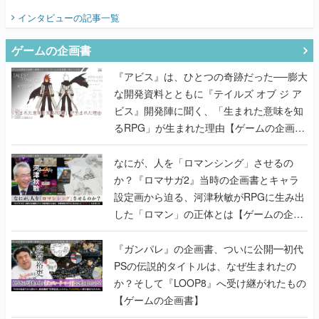
てみた
インタビュー
の記事一覧
ゲームの企画書
『アビス』は、ひとつの奇跡だった──膨大
な開発資料とともに『テイルズ オブ ジ ア
ビス』開発陣に聞く、「生まれた意味を知
るRPG」が生まれた理由【ゲームの企画
書】
なにが、人を「ロマンシング」させるの
か？『ロマサガ2』当時の企画書とキャラ
設定画から迫る、河津秋敏がRPGに生み出
した「ロマン」の正体とは【ゲームの企画
書】
『ガンパレ』の企画書、ついに公開━初代
PSの伝説的タイトルは、なぜ生まれたの
か？そして『LOOP8』へ受け継がれたもの
【ゲームの企画書】