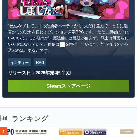
“ぜんめつ”してしまった勇者パーティから1人だけ選んで、ともに迷
宮からの脱出を目指すダンジョン探索RPGです。 ただし勇者は「は
い/いいえ」しか喋れず、魔法使いは魔法が使えず、戦士は可愛らし
い人形になっていて、僧侶は██を崇拝しています。誰を救うのかを
選ぶのは、あなたです。
インディー
RPG
リリース日：2026年第4四半期
Steamストアページ
ランキング
1