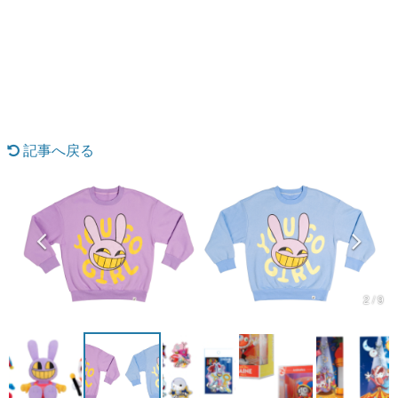
日本のコンテンツ産業やカルチャーに与えた影響を探る企
画です。
日本モバイルゲーム産業史
日本のモバイルゲーム史における主要なトピック・タイト
ルを網羅するほか、開発者へのインタビューや識者による
解説を掲載。約20年の歴史が一望できる決定版！
若ゲのいたり〜ゲームクリエイターの青春〜
『うつヌケ』『ペンと箸』等で知られるマンガ家・田中圭
記事へ戻る
一先生によるゲーム業界レポートマンガです。
なんでゲームは面白い？
ゲーム開発者・hamatsu氏がゲームの魅力を画面や操作の
具体的な形から解き明かしていく、硬派で骨太な評論連載
です。
ゲームが変えた日本語
「経験値」「裏技」「ラスボス」… ゲームにまつわる言葉
2 / 9
の起源や用法の変遷を、コンピューター文化史研究家・タ
イニーP氏が徹底調査。
カテゴリ
特集記事