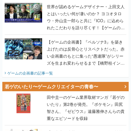
世界が認めるゲームデザイナー・上田文人
とはいったい何が凄いのか？ ヨコオタロ
ウ・外山圭一郎らと共に『ICO』に込めら
れたこだわりを語り尽くす！【ゲームの企
画書】
【ゲームの企画書】『ペルソナ3』を築き
上げたのは反骨心とリスペクトだった。赤
い企画書のもとに集った“愚連隊”がシリー
ズを生まれ変わらせるまで【橋野桂インタ
ビュー】
ゲームの企画書
の記事一覧
若ゲのいたり〜ゲームクリエイターの青春〜
田中圭一のゲーム業界取材マンガ『若ゲの
いたり』第2巻が発売。『ポケモン』田尻
智さん、『ゼビウス』遠藤雅伸さんらの貴
重なエピソードを収録