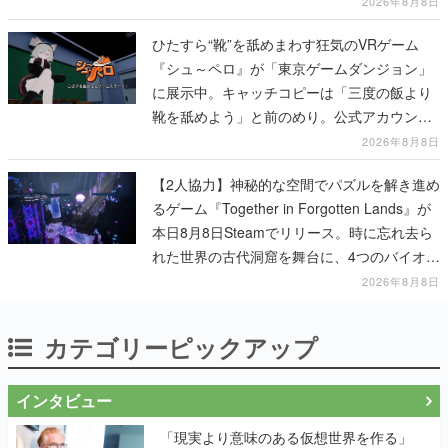
2026年8月8日
ひたすら“靴”を舐めまわす狂気のVRゲーム
『シュ～ペロ』が「東京ゲームダンジョン」
に展示中。キャッチコピーは「三度の飯より
靴を舐めよう」と前のめり。公式アカウント
も開設され、2026年リリースに向けて開発中
2026年8月8日
【2人協力】神秘的な空間でパズルを解き進め
るゲーム『Together in Forgotten Lands』が
本日8月8日Steamでリリース。時に忘れ去ら
れた世界の古代洞窟を舞台に、4つのバイオー
ムを探索しながら脱出を目指す
2026年8月8日
カテゴリーピックアップ
インタビュー
「現実より意味のある仮想世界を作る」