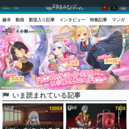
広告をスキップ
赫本
動画
殿堂入り記事
インタビュー
特集記事
マンガ
いま読まれている記事
ピックアップ
注目度
10054
注目度
7326
電ファミのいま読まれている記事ランキング
アプリセール情報