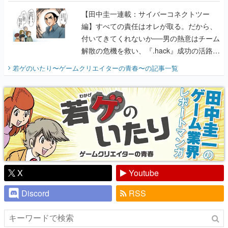
に行って、より理解を深めよう【PR】
【田中圭一連載：サイバーコネクトツー
編】すべての責任はオレが取る。だから、
付いてきてくれないか──男の熱意はチーム
解散の危機を救い、『.hack』成功の活路を
開く。業界の快男児・松山 洋に流れる血は
若ゲのいたり〜ゲームクリエイターの青春〜
の記事一覧
『少年ジャンプ』色だった【若ゲのいた
り】
X
Youtube
Discord
RSS