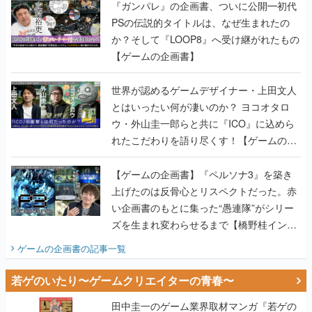
『ガンパレ』の企画書、ついに公開━初代
PSの伝説的タイトルは、なぜ生まれたの
か？そして『LOOP8』へ受け継がれたもの
【ゲームの企画書】
世界が認めるゲームデザイナー・上田文人
とはいったい何が凄いのか？ ヨコオタロ
ウ・外山圭一郎らと共に『ICO』に込めら
れたこだわりを語り尽くす！【ゲームの企
画書】
【ゲームの企画書】『ペルソナ3』を築き
上げたのは反骨心とリスペクトだった。赤
い企画書のもとに集った“愚連隊”がシリー
ズを生まれ変わらせるまで【橋野桂インタ
ビュー】
ゲームの企画書
の記事一覧
若ゲのいたり〜ゲームクリエイターの青春〜
田中圭一のゲーム業界取材マンガ『若ゲの