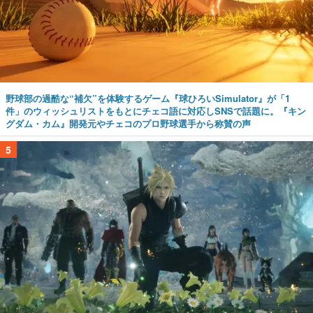
野球部の過酷な“補欠”を体験するゲーム『球ひろいSimulator』が「1
件」のウィッシュリストをもとにチェコ語に対応しSNSで話題に。『キン
グダム・カム』開発元やチェコのプロ野球選手から称賛の声
5