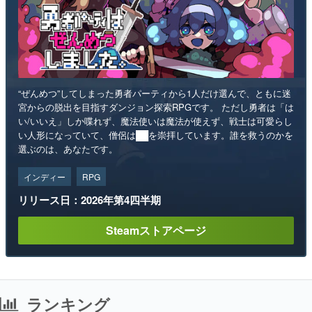
“ぜんめつ”してしまった勇者パーティから1人だけ選んで、ともに迷
宮からの脱出を目指すダンジョン探索RPGです。 ただし勇者は「は
い/いいえ」しか喋れず、魔法使いは魔法が使えず、戦士は可愛らし
い人形になっていて、僧侶は██を崇拝しています。誰を救うのかを
選ぶのは、あなたです。
インディー
RPG
リリース日：2026年第4四半期
Steamストアページ
ランキング