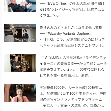
──『EVE Online』の生みの親が18年掲げ
続ける”クレイジーな宣言”は、比喩ではな
く本気だった
作り込みのすさまじさにコラボ先も驚嘆
──『Wizardry Variants Daphne』
×『FFXI』コラボが期間限定なのにジョブ
もキャラも武器も戦闘システムもワンオフ
で作り込まれた理由を両ディレクターに聞
く
『TATSUJIN』の弓削雅稔×『ライデンファ
イターズ』の齋藤貴幸──かつて縦シュー全
盛期を支えていた2人が、30年後に同じ会
社で机を並べる理由とは。新作
『TATSUJIN EXTREME』で初タッグを組
んだレジェンド2人に訊く開発秘話
実写映像1000分、ルート分岐100種類以
上。配信開始5日で100万本を売った、中国
発の実写インタラクティブドラマゲーム
『盛世天下：女帝への道II』の、規模が違