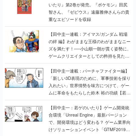
いたり』第2巻が発売。『ポケモン』田尻
智さん、『ゼビウス』遠藤雅伸さんらの貴
重なエピソードを収録
【田中圭一連載：アイマス/ガンダム 戦場
の絆 編】わがままな王様のわがままなニー
ズを満たす！──小山順一朗が貫く姿勢に、
ゲームクリエイターとしての矜持を見た
【若ゲのいたり最終回】
【田中圭一連載：バーチャファイター編】
「新しい3D表現のために、軍事技術を採り
入れたい」世界情勢を味方につけて、ゲー
ムに革命をもたらした鈴木 裕の功績【若ゲ
のいたり】
【田中圭一：若ゲのいたり】ゲーム開発統
合環境「Unreal Engine」最新バージョン
で、開発環境はどう変わる？ ゲーム業界向
けソリューションイベント「GTMF2019」