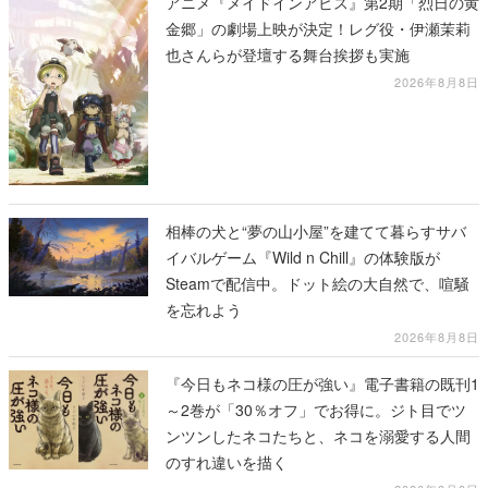
アニメ『メイドインアビス』第2期「烈日の黄
金郷」の劇場上映が決定！レグ役・伊瀬茉莉
也さんらが登壇する舞台挨拶も実施
2026年8月8日
相棒の犬と“夢の山小屋”を建てて暮らすサバ
イバルゲーム『Wild n Chill』の体験版が
Steamで配信中。ドット絵の大自然で、喧騒
を忘れよう
2026年8月8日
『今日もネコ様の圧が強い』電子書籍の既刊1
～2巻が「30％オフ」でお得に。ジト目でツ
ンツンしたネコたちと、ネコを溺愛する人間
のすれ違いを描く