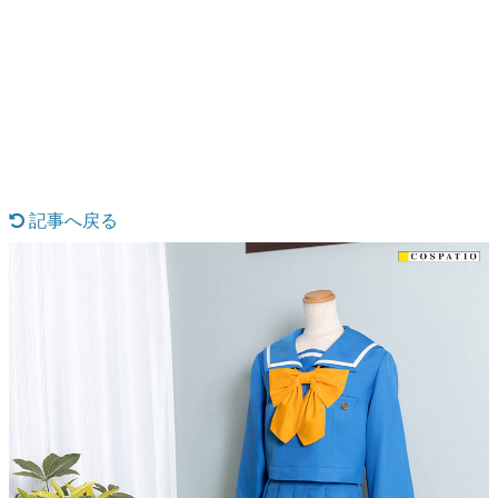
日本のコンテンツ産業やカルチャーに与えた影響を探る企
画です。
日本モバイルゲーム産業史
日本のモバイルゲーム史における主要なトピック・タイト
ルを網羅するほか、開発者へのインタビューや識者による
解説を掲載。約20年の歴史が一望できる決定版！
若ゲのいたり〜ゲームクリエイターの青春〜
『うつヌケ』『ペンと箸』等で知られるマンガ家・田中圭
一先生によるゲーム業界レポートマンガです。
記事へ戻る
なんでゲームは面白い？
ゲーム開発者・hamatsu氏がゲームの魅力を画面や操作の
具体的な形から解き明かしていく、硬派で骨太な評論連載
です。
ゲームが変えた日本語
「経験値」「裏技」「ラスボス」… ゲームにまつわる言葉
の起源や用法の変遷を、コンピューター文化史研究家・タ
イニーP氏が徹底調査。
カテゴリ
特集記事