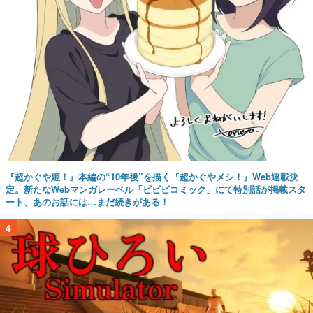
『超かぐや姫！』本編の“10年後”を描く『超かぐやメシ！』Web連載決
定。新たなWebマンガレーベル「ビビビコミック」にて特別話が掲載スタ
ート、あのお話には…まだ続きがある！
4