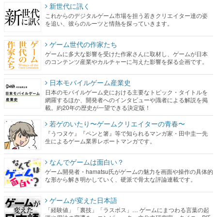
新世代に訊く
これからのデジタルゲーム市場を担う若きクリエイター達の姿
を追い、彼らのルーツと情熱を探っていきます。
ゲーム世代の作家たち
ゲームに多大な影響を受けた作家さんに取材し、ゲームが日本
のコンテンツ産業やカルチャーに与えた影響を探る企画です。
日本モバイルゲーム産業史
日本のモバイルゲーム史における主要なトピック・タイトルを
網羅するほか、開発者へのインタビューや識者による解説を掲
載。約20年の歴史が一望できる決定版！
若ゲのいたり〜ゲームクリエイターの青春〜
『うつヌケ』『ペンと箸』等で知られるマンガ家・田中圭一先
生によるゲーム業界レポートマンガです。
なんでゲームは面白い？
ゲーム開発者・hamatsu氏がゲームの魅力を画面や操作の具体的
な形から解き明かしていく、硬派で骨太な評論連載です。
ゲームが変えた日本語
「経験値」「裏技」「ラスボス」… ゲームにまつわる言葉の起