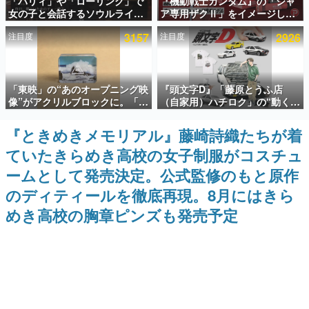
「パリィ」や「ローリング」で
『機動戦士ガンダム』の「シャ
女の子と会話するソウルライク
ア専用ザクⅡ」をイメージした
インタビュー
恋愛ゲーム『小早川さんはソウ
散水ホースリールが予約開始。
注目度
3157
注目度
2926
ルライク』無料公開。返事に失
本体にはシャアのパーソナルマ
連載・特集一覧
敗すると「YOU DIED」
ークやジオン公国軍のエンブレ
ム、型式番号などを配置
殿堂入り記事
「東映」の“あのオープニング映
『頭文字D』「藤原とうふ店
SNS拡散数が数千以上！ ページビュー数万以上！ などな
ど。多くの人々に読まれた、電ファミ渾身の“殿堂入り”記
像”がアクリルブロックに。「東
（自家用）ハチロク」の“動くテ
事をまとめました。
映ヒストリカル グッズコレクシ
ィッシュケース”が買えるポップ
ョン」が8月下旬より発売
アップショップが開催へ。マン
『ときめきメモリアル』藤崎詩織たちが着
ゲームの企画書
ガの舞台である群馬の「イオン
名作ゲームクリエイターの方々に製作時のエピソードをお
ていたきらめき高校の女子制服がコスチュ
モール高崎」にて、8月11日か
聞きし、ヒットする企画（ゲーム）とは何か？を探ってい
ら8月20日までの期間限定で開
きます。
ームとして発売決定。公式監修のもと原作
催予定
赫本
のディティールを徹底再現。8月にはきら
この物語を解いてはいけない。『赫本』は、〈試験問題〉
めき高校の胸章ピンズも発売予定
の形をした短編ホラー小説集です。
新世代に訊く
これからのデジタルゲーム市場を担う若きクリエイター達
の姿を追い、彼らのルーツと情熱を探っていきます。
ゲーム世代の作家たち
ゲームに多大な影響を受けた作家さんに取材し、ゲームが