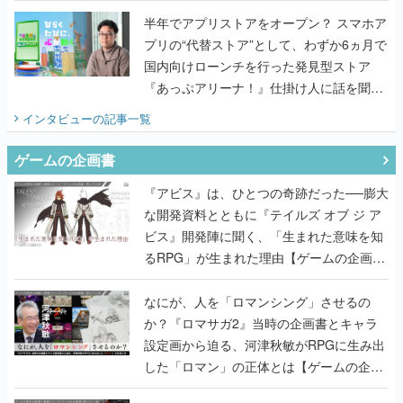
うこだわりをプロデューサーに聞いた
半年でアプリストアをオープン？ スマホア
プリの“代替ストア”として、わずか6ヵ月で
国内向けローンチを行った発見型ストア
『あっぷアリーナ！』仕掛け人に話を聞い
てみた
インタビュー
の記事一覧
ゲームの企画書
『アビス』は、ひとつの奇跡だった──膨大
な開発資料とともに『テイルズ オブ ジ ア
ビス』開発陣に聞く、「生まれた意味を知
るRPG」が生まれた理由【ゲームの企画
書】
なにが、人を「ロマンシング」させるの
か？『ロマサガ2』当時の企画書とキャラ
設定画から迫る、河津秋敏がRPGに生み出
した「ロマン」の正体とは【ゲームの企画
書】