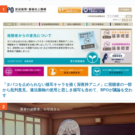
1
「タバコを止められない猫耳キャラを描く深夜枠アニメ」に視聴者の一部
から批判意見。違法薬物の使用と思しき描写も含めて、BPOが議論を交わ
す
2